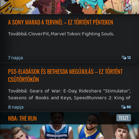
19 éve videójáték minden nap! Copyright 365 Media Kft
Impresszum
|
Hirdetési ajánlatunk
|
Felhasználási feltételek
|
Adatvédelmi elveink
|
Sütik
Hírek
|
Cikkek
|
Podcastok
|
Blogok
|
Gaming Fórum
|
Offtopic Fórum
RSS
|
Blog RSS
|
Podcast RSS
|
Instagram
|
Youtube
|
Facebook
|
Twitter
|
Patreon