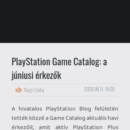
PlayStation Game Catalog: a
júniusi érkezők
sQr
Nagy Csaba
2026.06.11. 10:20
A hivatalos PlayStation Blog felületén
tették közzé a Game Catalog aktuális havi
érkezőit, amit aktív PlayStation Plus
Extra és Premium előfizetőként
érhetünk el ebben a hónapban. A
PlayStation Access videós
összefoglalóját szokás szerint
beágyaztuk a lejátszóba a vizuális típusú
olvasóknak. Lássuk az érkezőket!
Game Catalog | Extra és Premium előfizetőknek