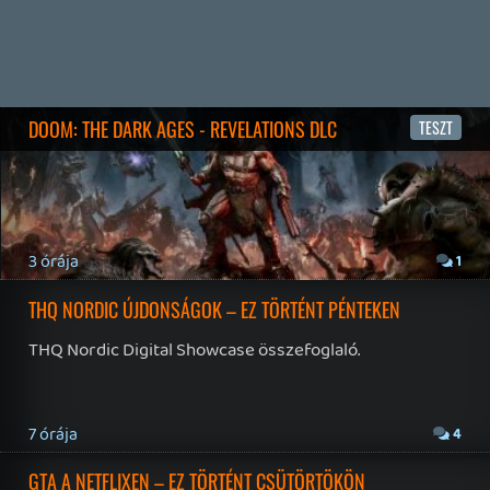
inkább a Premium előfizetők könyvtára növekedik majd
a következő néhány napban.
3 napja
7
HETI MEGJELENÉSEK | 2026 #32
PREMIER
4 napja
7
IAN LIVINGSTONE - A VÉR-SZIGET LABIRINTUSA
KÖNYV
4 napja
2
DENSHATTACK!
TESZT
5 napja
9
A SONY MARAD A TERVNÉL – EZ TÖRTÉNT PÉNTEKEN