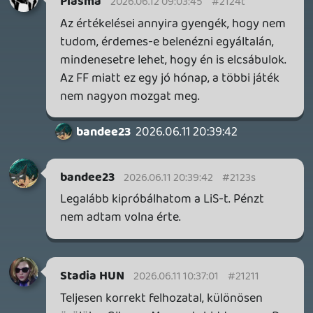
DOOM: THE DARK AGES - REVELATIONS DLC
TESZT
3 órája
1
THQ NORDIC ÚJDONSÁGOK – EZ TÖRTÉNT PÉNTEKEN
THQ Nordic Digital Showcase összefoglaló.
7 órája
4
GTA A NETFLIXEN – EZ TÖRTÉNT CSÜTÖRTÖKÖN
Továbbá: Warrior Cats: Clans of the Forest, Onimusha:
Way of the Sword, TOEM 2, Quake remaster.
1 napja
9
SENARA: THE SACRAMENT
TESZT
Szektások, mélytengeri rémek és egy realisztikus
óceánjáró. A SENARA-ban első pillantásra minden
megvan, ami a sikerhez kell, ez az összkép azonban