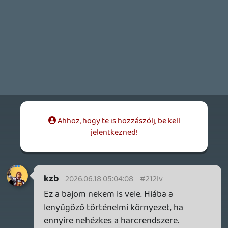
Necroman Mk2
2026.06.12 09:28:38
#2124z
A Kingdome Come sem?
Plasma
2026.06.12 09:03:45
Plasma
2026.06.12 09:03:45
#2124t
Az értékelései annyira gyengék, hogy nem
tudom, érdemes-e belenézni egyáltalán,
mindenesetre lehet, hogy én is elcsábulok.
Az FF miatt ez egy jó hónap, a többi játék
nem nagyon mozgat meg.
bandee23
2026.06.11 20:39:42
bandee23
2026.06.11 20:39:42
#2123s
Legalább kipróbálhatom a LiS-t. Pénzt
nem adtam volna érte.
Stadia HUN
2026.06.11 10:37:01
#21211