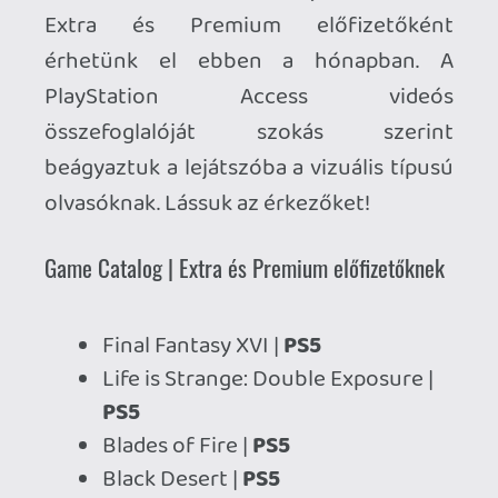
Final Fantasy XVI |
PS5
Life is Strange: Double Exposure |
PS5
Blades of Fire |
PS5
Black Desert |
PS5
Farming Simulator 25 |
PS5
Sonic X Shadow Generations |
PS5 /
PS4
Kingdom Come: Deliverance |
PS5 /
PS4
Classic Catalog | Premium előfizetőknek
Gitaroo Man | PS2
A fenti játékokat
2026. június 16
-tól
érhetik el az aktív PlayStation Plus Extra
és Premium kategóriás előfizetők.