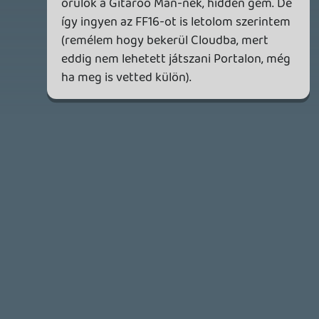
becsapós.
1 napja
4
MEGJELENÉSI DÁTUMOK NAPJA – EZ TÖRTÉNT SZERDÁN
Benne: Isle of Reveries, Beaten Path, Moonlighter 2: The
Endless Vault, Fallen Tear: The Ascension.
2 napja
2
CORSAIR CLIPPER PRO MINI 60 - KICSI, DE ERŐS
TESZT
2 napja
5
FIRE EMBLEM: FORTUNE'S WEAVE DIRECT, MAFIA: THE OLD
COUNTRY DLC – EZ TÖRTÉNT KEDDEN
Továbbá: Crimson Moon, The Walking Dead: Streets of
Survival, Endless Legend II.
3 napja
4
GAME PASS: AUGUSZTUS ELSŐ HETEI
A Beast of Reincarnation premier árnyékában ezúttal