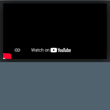
Ahhoz, hogy te is hozzászólj, be kell
jelentkezned!
kzb
2026.06.18 05:04:08
#212lv
Ez a bajom nekem is vele. Hiába a
lenyűgöző történelmi környezet, ha
ennyire nehézkes a harcrendszere.
Plasma
2026.06.12 15:56:52
Plasma
2026.06.12 15:56:52
#2126e
Egyszer próbálkoztam már vele, a
tutorialnál elvérzett nálam, annyira
gyengének tűnt a közelharc.
Necroman Mk2
2026.06.12 09:28:38