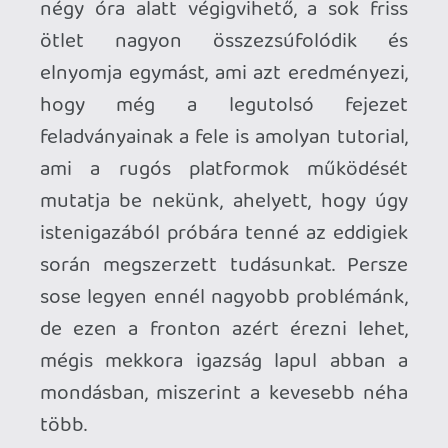
Ahhoz, hogy te is hozzászólj, be kell
jelentkezned!
Necroman Mk2
2026.06.12 08:54:43
#2124n
Soha nem hallottam a fejlesztőkről, de ez
és a cikk elején említett Sizeable
fölkeltette az érdeklődésemet.