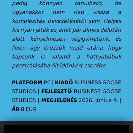
DOOM: THE DARK AGES - REVELATIONS DLC
TESZT
20 órája
6
THQ NORDIC ÚJDONSÁGOK – EZ TÖRTÉNT PÉNTEKEN
THQ Nordic Digital Showcase összefoglaló.
1 napja
5
GTA A NETFLIXEN – EZ TÖRTÉNT CSÜTÖRTÖKÖN
Továbbá: Warrior Cats: Clans of the Forest, Onimusha:
Way of the Sword, TOEM 2, Quake remaster.
2 napja
9
SENARA: THE SACRAMENT
TESZT
Szektások, mélytengeri rémek és egy realisztikus
óceánjáró. A SENARA-ban első pillantásra minden