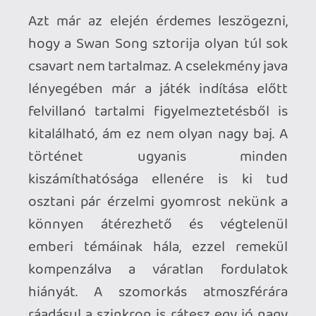
játékot lezáró utolsó üzenet is teljesen
hidegen hagyja, arra sem mond semmit,
így pedig az egész érzelmi ív
lezáratlannak érződik, és akaratlanul is
felveti az emberben a klasszikus kérdést,
miszerint ennyi volt az egész? Itt a vége?
Ez a fajta semmiben lebegő befejezés
önmagában nem elég ahhoz, hogy teljes
mértékben hazavágja a Swan Song
kínálta élményt, de azért egy kicsit
belerondít egy amúgy nagyon
összeszedett és nagyon átérezhető
történetbe.