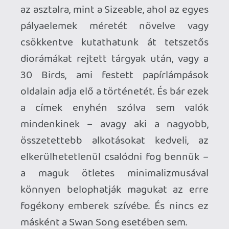
A Swan Song főhőse Edith, a fiatal énekes
és szövegíró, aki egy nap rejtélyes
csomagot kap frissen elhunyt apjától,
Tristantól. Edith igencsak elhidegült az
öregtől az évek folyamán, most mégis
felbontja a küldeményt, amiben egy
zenedoboz lapul, valamint egy levél, amit
Tristan írt, és ami nem kevesebbet ígér,
mint hogy a doboz tartalma tiszta vizet
önt majd a pohárba, és segít
megmagyarázni a férfi múltbéli
viselkedését. Természetesen
főhősünknek sem kell több, azonnal