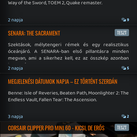
19 éve videójáték minden nap! Copyright 365 Media Kft
Impresszum
|
Hirdetési ajánlatunk
|
Felhasználási feltételek
|
Adatvédelmi elveink
|
Sütik
Hírek
|
Cikkek
|
Podcastok
|
Blogok
|
Gaming Fórum
|
Offtopic Fórum
RSS
|
Blog RSS
|
Podcast RSS
|