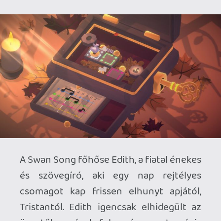
nekiül megfejteni a szerkezet titkait,
ezzel pedig vándorútra indul a saját
emlékei között is, felidézve a múltja
legboldogabb pillanatait, és a családját
sújtó legnagyobb tragédiákat egyaránt.
Azt már az elején érdemes leszögezni,
hogy a Swan Song sztorija olyan túl sok
csavart nem tartalmaz. A cselekmény java
lényegében már a játék indítása előtt
felvillanó tartalmi figyelmeztetésből is
kitalálható, ám ez nem olyan nagy baj. A
történet ugyanis minden
kiszámíthatósága ellenére is ki tud
osztani pár érzelmi gyomrost nekünk a
könnyen átérezhető és végtelenül
emberi témáinak hála, ezzel remekül
kompenzálva a váratlan fordulatok