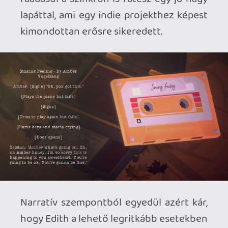
Mechanikák terén a Swan Song a
Business Goose Studios korábbi
alkotásaihoz hasonlóan a minimalista, de
ötletes irányvonalat követi. A játék során
egy fából faragott hattyút kell
eljuttatnunk a pálya egyik végéből a
másikba, méghozzá úgy, hogy
hangjegyeket helyezünk a zenedoboz
alján található kottára, és ezekkel
platformokat mozgatunk, jó esetben
megakadályozva, hogy a bábunk a
mélybe zuhanjon.
Egyszerű, könnyen átlátható koncepció
ez, azonban a fejlesztők szerencsére