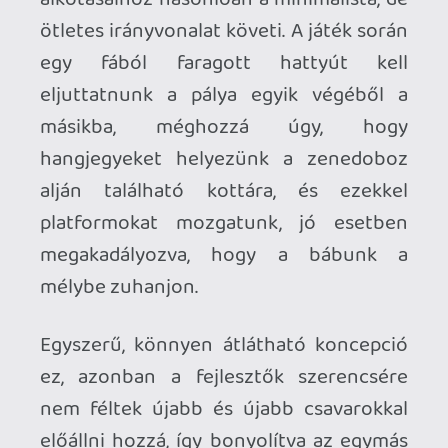
istenigazából próbára tenné az eddigiek
során megszerzett tudásunkat. Persze
sose legyen ennél nagyobb problémánk,
de ezen a fronton azért érezni lehet,
mégis mekkora igazság lapul abban a
mondásban, miszerint a kevesebb néha
több.
Azonban kisebb hibák ide vagy oda, a