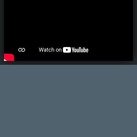
megvan, ami a sikerhez kell, ez az összkép azonban
becsapós.
2 napja
5
MEGJELENÉSI DÁTUMOK NAPJA – EZ TÖRTÉNT SZERDÁN
Benne: Isle of Reveries, Beaten Path, Moonlighter 2: The
Endless Vault, Fallen Tear: The Ascension.
3 napja
2
CORSAIR CLIPPER PRO MINI 60 - KICSI, DE ERŐS
TESZT
3 napja
5
FIRE EMBLEM: FORTUNE'S WEAVE DIRECT, MAFIA: THE OLD
COUNTRY DLC – EZ TÖRTÉNT KEDDEN
Továbbá: Crimson Moon, The Walking Dead: Streets of
Survival, Endless Legend II.
4 napja
4
GAME PASS: AUGUSZTUS ELSŐ HETEI