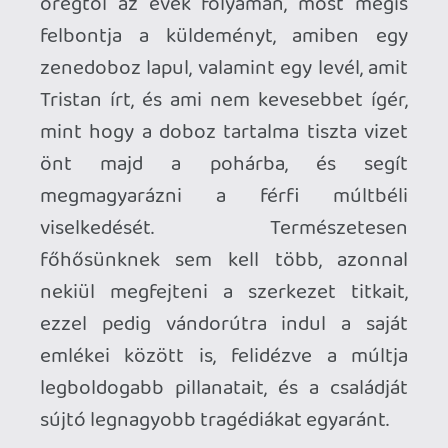
hiányát. A szomorkás atmoszférára
ráadásul a szinkron is rátesz egy jó nagy
lapáttal, ami egy indie projekthez képest
kimondottan erősre sikeredett.
Narratív szempontból egyedül azért kár,
hogy Edith a lehető legritkább esetekben
reagál csak a felmerült emlékekre, vagy
épp apja, netán anyja leveleire, amik sorra
kerülnek elő a zenedobozból. Még a