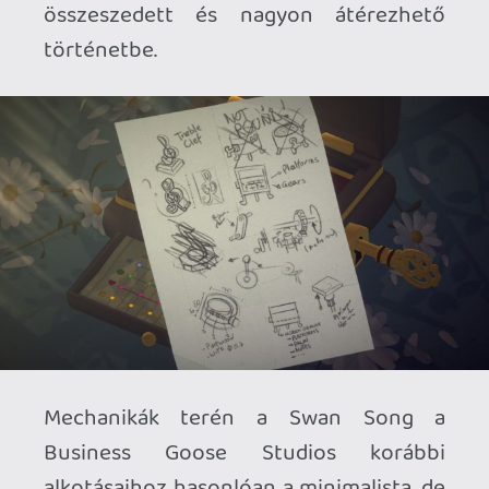
Ami azt illeti, kicsit talán túlságosan is
széles a felhozatal a különböző speciális
hangjegyek, panelek és egyéb akadályok
terén. Ez a kijelentés elsőre furcsának
hathat, de a Swan Song készítői tényleg
annyiszor csavarnak az alapötletükön,
annyi új variációt emelnek be a
mechanikák közé, hogy azok nem tudnak
igazán kiteljesedni. Tekintve, hogy a játék
még roppant kényelmes tempóban is
négy óra alatt végigvihető, a sok friss
ötlet nagyon összezsúfolódik és
elnyomja egymást, ami azt eredményezi,
hogy még a legutolsó fejezet
feladványainak a fele is amolyan tutorial,
ami a rugós platformok működését
mutatja be nekünk, ahelyett, hogy úgy