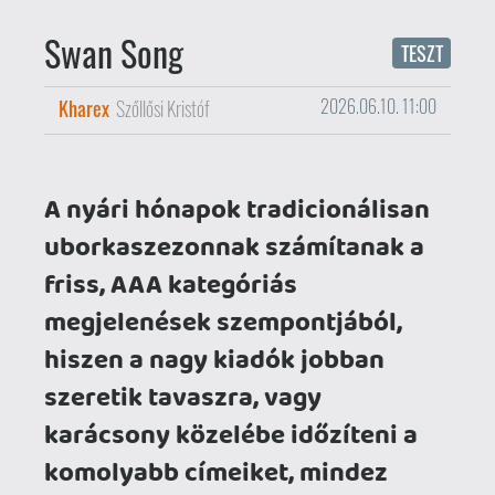
megjelenések szempontjából,
hiszen a nagy kiadók jobban
szeretik tavaszra, vagy
karácsony közelébe időzíteni a
komolyabb címeiket, mindez
azonban szerencsére nem jelenti
azt, hogy teljesen újdonságok
nélkül maradnánk. Indie fronton
ugyanis ilyenkor se áll le az élet,
aki pedig elég alaposan szemléli
a debütálásokat, az olyan
gyöngyszemekre is bukkanhat,
mint a Business Goose Studios
legújabb alkotása, a Swan Song.
A Hasselt városában található, mindössze
párfős brigád az évek során olyan