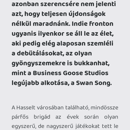
egyszerű, de nagyszerű játékokat tett le
az asztalra, mint a Sizeable, ahol az egyes
pályaelemek méretét növelve vagy
csökkentve kutathatunk át tetszetős
diorámákat rejtett tárgyak után, vagy a
30 Birds, ami festett papírlámpások
oldalain adja elő a történetét. És bár ezek
a címek enyhén szólva sem valók
mindenkinek – avagy aki a nagyobb,
összetettebb alkotásokat kedveli, az
elkerülhetetlenül csalódni fog bennük –
a maguk ötletes minimalizmusával
könnyen belophatják magukat az erre
fogékony emberek szívébe. És nincs ez
másként a Swan Song esetében sem.