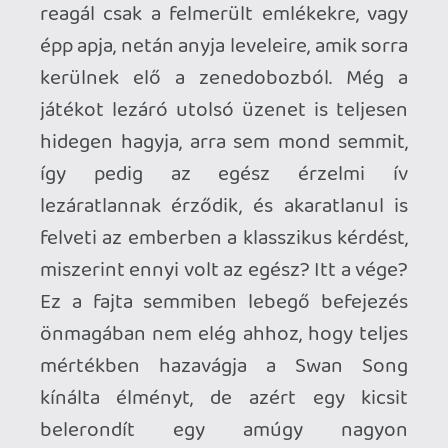
nem féltek újabb és újabb csavarokkal
előállni hozzá, így bonyolítva az egymás
után érkező feladványokat. Nem kell
sokat várnunk, és megjelennek például a
dupla hangjegyek, vagy az olyanok, amik a
megszólalásukkor egy körig „elkábítják” a
hattyúnkat, de a platformok között is
felbukkannak trükkösebb darabok, amik
hajlamosak eltörni, vagy netán füstté
válnak adott ideig.