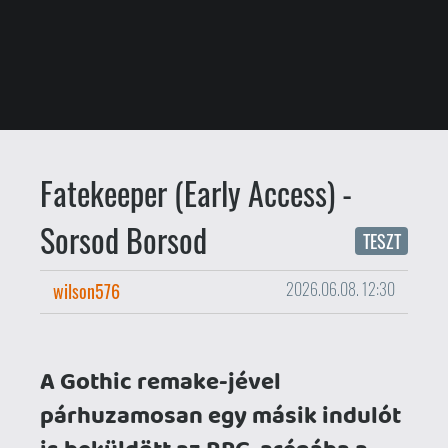
wilson576
2026.06.08. 12:30
A Gothic remake-jével
párhuzamosan egy másik indulót
is beküldött az RPG-arénába a
THQ: ennek ugyan se hírneve, se
legendás felmenője, viszont egy
olyan játékot és egy olyan stílust
igyekszik áthúzni a modern
korba, aminek a visszatérésére
szó szerint már két évtizede
várunk.
Kampfpreis
Egy olyan agresszív árképzési stratégia
használata, amely rövidtávon a piaci