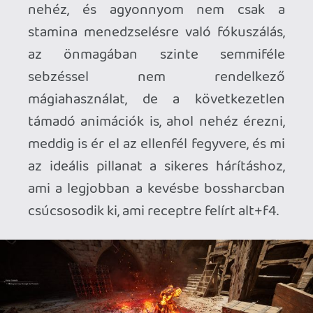
Ahhoz, hogy te is hozzászólj, be kell
jelentkezned!
Necroman Mk2
2026.06.09 23:02:13
#211ye
Mit értesz codizálás alatt az Immortals of
Aveum kapcsán?
mcmacko
2026.06.08 16:01:31
mcmacko
2026.06.08 22:23:47
#211v5
A cikket én szerkesztettem, és a szerzővel
egyeztetve, az írói szabadság jegyében én
is így hagytam. Jól van ez így.
Doberman
2026.06.08 21:48:55