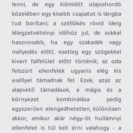
közelharci buffokat már nemigen éri el.
Ez remélhetőleg később, az 1.0-hoz
közelítve drasztikusan változni fog, ez a
rugalmatlan rendszer ugyanis elég
kontraproduktív úgy, hogy közben
semmilyen egyéb módon nem lehet
kompenzálni az így orvosolatlanul
maradt gyengeségeket.
Azokat pedig könyörtelenül kihasználja
minden ellenfél, a túlerővel szemben,
nyílt harcban boldogulni ugyanis kínzóan
nehéz, és agyonnyom nem csak a
stamina menedzselésre való fókuszálás,
az önmagában szinte semmiféle
sebzéssel nem rendelkező
mágiahasználat, de a következetlen
támadó animációk is, ahol nehéz érezni,