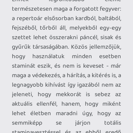
lehetőség áll rendelkezésre. Elsősorban
az alkímia rendszer próbálna ebben
asszisztálni, ahol a helyszíneken
felszedett növényekből, gombákból
lehet különféle hatással bíró főzeteket
készíteni, vagy épp olyan olajat, amivel be
lehet kenni a fegyvert az extra sebzés,
vagy más passzív hatás kiváltása
érdekében. Ugyanakkor ez a mentéshez
van kötve, a főzetfőző üstök ugyanis
csak a tábortüzeknél találhatók meg,
melyekből pályánként jó, ha kettő van, a
kettő között eltöltött idő pedig pont úgy
válik az enyészetté, mint az ember maga,
ha elhullik a csatában. Ez pedig rengeteg
frusztrációt eredményezhet, túl sok
töltelékcsatát, felesleges ütközetet kell
újra és újra letudni, a kettő közti
esetleges szintlépésről nem is beszélve.