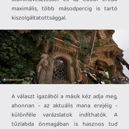
Ez a karakterfejlesztés pedig kifejezetten
furcsán működik, annak ellenére, hogy a
Path of Exile őrült tudóshoz hasonlító
képességfáját sikerült átemelni, node-ok
százaival, az azokon való haladás
meglehetősen furcsa. Az első,
kiválasztott képesség dönt az irányról,
így lényegében a specializáción kívül
szinte semmi sem érhető el, így ha valaki
lecövekel az életerő és staminanövelés,
vagy a mágia fejlesztése mellett, a