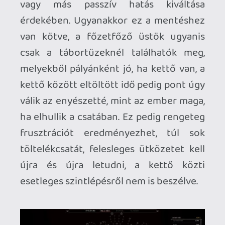
műfajának talán jelenlegi legszebb játéka,
amely egy Unreal Engine 5 techdemónak
is felér, csak épp itt a játékmenet aktívan
működik, és ugyan a világ összes
erőforrását képes felhabzsolni, már
közepes beállítások mellett is olyan
aprólékosan kidolgozott helyszíneket,
ködbe burkolózó hatalmas
hegycsúcsokat, völgyekkel és forrásokkal
szegélyezett völgyeket, szobrokkal és
intarziákkal díszített kapubejáratokat,
párás ridegséggel csábító kazamatákat,
árnyékban és napfényben fürdő
pocsolyákat, parázsló tábortüzeket, a
markolat csücskéig felcicomázott
fegyvereket kínál, ami miatt végképp
érthetetlenné válik, hogy kerülhet ez
mindössze nyolc euróba, és hogy lehet
már most, a legkezdetlegesebb