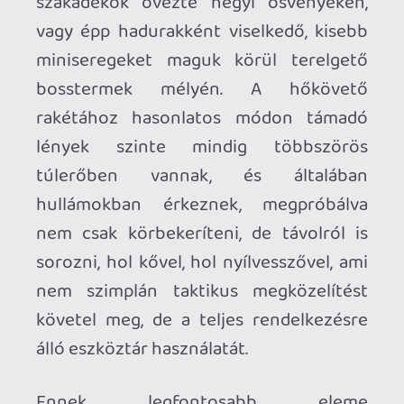
lélegzetvételnyi időhöz jut, de sokkal
hasznosabb, ha egy szakadék vagy
mélyedés előtt, esetleg egy szögekkel
kivert falfelület előtt történik, az oda
felszúrt ellenfelek ugyanis elég kis
eséllyel támadnak fel. Ezek, azaz az
alapvető támadások, a mágia és a
környezet kombinálása pedig
egyszerűen elengedhetetlen, különösen
akkor, amikor akár négy-öt hullámnyi
ellenfelet is túl kell érni valahogy - a
Fatekeeper ugyanis nehéz, és a
legtöbbször inkább mesterségesen, sem
mint organikusan.
Ott van például az életerő
visszatöltésének intézménye, amihez
jelenleg erősen limitált mennyiségű