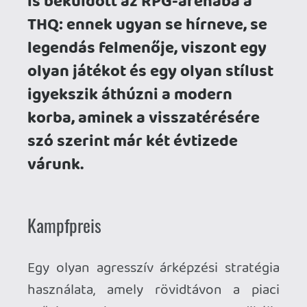
erőviszonyok gyors, radikális
megváltoztatását segíti elő, kiszorítva a
versenytársakat, magára irányítva a
figyelmet, elősegítve a rapid tempójú
piaci részesedés szerzést. Amikor pedig
egy olyan játék lélektani folytatásáról van
szó, ami 20 évvel a megjelenése után is
kevesebb lélektani követőre talált, mint
ahányszor új kezek nyúltak bele a Call of
Duty feneketlenül mély fejlesztői
üstjébe, talán érthetetlen is, miért
kínálják szinte szó szerint fillérekért.
Hiszen az új műfajt nem teremtő, de a
folyamatosan dagadó RPG-tortából az
ábrázolásával és hangvételével egy
karakteres, markáns szeletet kiragadó
Dark Messiah of Might & Magic leginkább