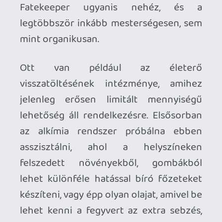
meddig is ér el az ellenfél fegyvere, és mi
az ideális pillanat a sikeres hárításhoz,
ami a legjobban a kevésbe bossharcban
csúcsosodik ki, ami receptre felírt alt+f4.
És ugyan a felszín alatt - már csak a
kevéske, 3-4 órányi tartalmat tekintve is -
még rengeteg munka vár arra az alig 13
fős német csapatra, ami fillérekért kínál
egy az ihlető nagyságához talán már
most felérő lélektani folytatást, a fölött
legalább már most is minden eléggé
rendben. A Fatekeeper túlzás nélkül