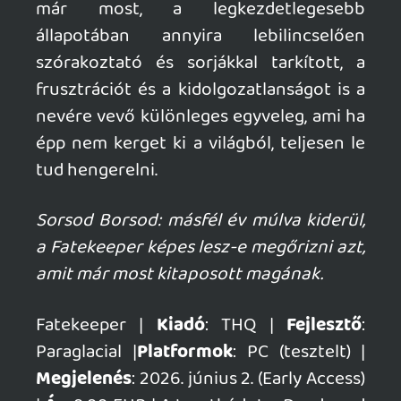
mcmacko
2026.06.08 16:01:31
#211u3
Irtó nagy szükség volna amúgy jóféle (nem
COD-izált-izélt - rád nézek, Aveum!) Dark
Messiah of Might and Magic követőkre...
Dont
2026.06.08 15:57:22
Dont
2026.06.08 15:57:22
#211u2
Hangulatos cuccnak tűnik. Elvileg jön majd
konzolokra is, ha így lesz érdekelni fog.