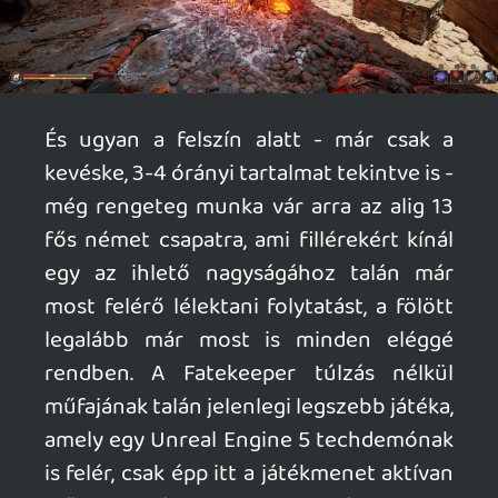
Doberman
2026.06.08 21:48:55
#211v3
kedves Wilson. A cikk totál elvette a
kedvem az egésztől. Sajnos érződik rajta,
hogy ezt bizony nem nekem találták ki...
pedig milyen szép. Másfelől: az utolsó 11
soros mondat, az mi? Azért mert a
magyarnyelv megengedi attól az még nem
jó. Olvashatatlan. Az ilyen
mondatszerkezeteket vasvillával szoktam
írtani. Hasonló merészen ívelő
körmondatok a cikk többi részében is
találhatóak, de kétségkívül az utolsó viszi a
prímet.
Dude
2026.06.08 16:34:03
#211u6
Még csak próbáltam. Ennyiért
beleugrottam az EA-be. Egészen
elképesztő ilyen grafika mellett milyen jól
fut. Ha lesz időm a játék részét is