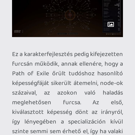
állapotában annyira lebilincselően
szórakoztató és sorjákkal tarkított, a
frusztrációt és a kidolgozatlanságot is a
nevére vevő különleges egyveleg, ami ha
épp nem kerget ki a világból, teljesen le
tud hengerelni.
Sorsod Borsod: másfél év múlva kiderül,
a Fatekeeper képes lesz-e megőrizni azt,
amit már most kitaposott magának.
Fatekeeper |
Kiadó
: THQ |
Fejlesztő
:
Paraglacial |
Platformok
: PC (tesztelt) |
Megjelenés
: 2026. június 2. (Early Access)
|
Ár
: 9,99 EUR | A tesztkódot a Deadgood
Media-tól kaptuk.