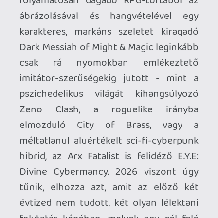
A német Fatekeeper ugyanis elég
nehezen tudná letagadni, hogy mi ihlette,
hiszen pont olyan belső nézetes, komor
világgal rendelkező, közelharcra hangolt,
de azt opcionálisan mágiával is átitató, a
fizika-alapú interakciókat az eszköztárba
csúsztató akció-szerepjáték, mint
amilyen az Arkane ikonja volt. Bár ebből a
korai hozzáférés jelenlegi szakaszában
meglehetősen keveset látni. Kézzel
faragott világába gyakorlatilag felvezető
nélkül dob be a program, így annyira nem
világos, hogy ki is az irányítandó,
hegyomlásnyi méretű melák, és az
egyfajta narrátorként és vezetőként
egyaránt funkcionáló, beszélő patkány,
aki beterel egy minden ideget a
tűréshatárának szélére taszító portálba,