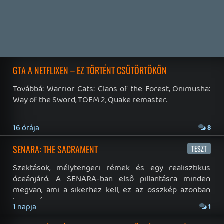
Hírek
|
Cikkek
|
Podcastok
|
Blogok
|
Gaming Fórum
|
Offtopic Fórum
RSS
|
Blog RSS
|
Podcast RSS
|
Instagram
|
Youtube
|
Facebook
|
Twitter
|
Patreon