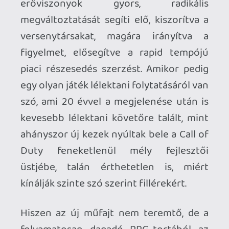
csak rá nyomokban emlékeztető
imitátor-szerűségekig jutott - mint a
pszichedelikus világát kihangsúlyozó
Zeno Clash, a roguelike irányba
elmozduló City of Brass, vagy a
méltatlanul aluértékelt sci-fi-cyberpunk
hibrid, az Arx Fatalist is felidéző E.Y.E:
Divine Cybermancy. 2026 viszont úgy
tűnik, elhozza azt, amit az előző két
évtized nem tudott, két olyan lélektani
folytatás képében, melyek egy cél felé
haladnak, csak épp külön úton.