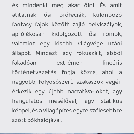
nem csak körbekeríteni, de távolról is
sorozni, hol kővel, hol nyílvesszővel, ami
nem szimplán taktikus megközelítést
követel meg, de a teljes rendelkezésre
álló eszköztár használatát.
Ennek legfontosabb eleme
természetesen maga a forgatott fegyver:
a repertoár elsősorban kardból, baltából,
fejszéből, tőrből áll, melyekből egy-egy
szettet lehet összerakni páncél, sisak és
gyűrűk társaságában. Közös jellemzőjük,
hogy használatuk minden esetben
staminát eszik, és nem is keveset - már
maga a védekezés, a hárítás, a kitérés is, a
legnagyobb kihívást így igazából nem az
jeleneti, hogy mekkorát is sebez az
aktuális ellenfél, hanem, hogy miként
lehet életben maradni úgy, hogy az