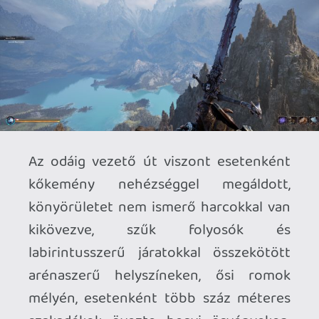
semmiképp se járjon totális
staminavesztéssel és az ebből eredő
maximális, több másodpercig is tartó
kiszolgáltatottsággal.
A választ igazából a másik kéz adja meg,
ahonnan - az aktuális mana erejéig -
különféle varázslatok indíthatók. A
tűzlabda önmagában is hasznos tud
lenni, de egy kiömlött olajoshordó
közelében egy kisebb csapatot is lángba
tud borítani; a széllökés rövid ideig