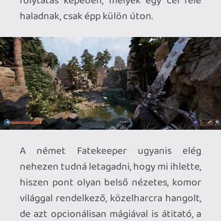
és egy olyan univerzumba, ahol minden
és mindenki meg akar ölni. És amit
átitatnak ősi próféciák, különböző
fantasy fajok között zajló belviszályok,
aprólékosan kidolgozott ősi romok,
valamint egy kisebb világvége utáni
állapot. Mindezt egy fókuszált, ebből
fakadóan extrémen lineáris
történetvezetés fogja közre, ahol a
nagyobb, folyosószerű szakaszok végén
érkezik egy újabb narratíva-löket, egy
hangulatos mesélővel, egy statikus
képpel, és a világépítés egyre szélesebbre
szőtt pókhálójával.