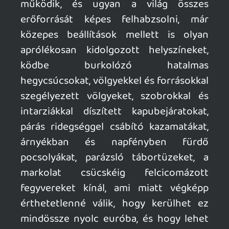
megnézem.
mcmacko
2026.06.08 16:20:29
#211u5
"Odabas."
axl
2026.06.08 16:17:18
axl
2026.06.08 16:17:18
#211u4
Amúgy a Ubisoft áldásával és a Valve
támogatásának hála valamikor a
közeljövőben fel fog kerülni Steam-re a
Dark Messiah of Might and Magic:
Community Edition, ami egy ingyenes mod
/ javításcsomag lesz a játékot birtoklók
számára.
Bővebb információk róla itt:
steamcommunity.com
mcmacko
2026.06.08 16:01:31