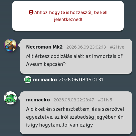
1 napja
5
FIRE EMBLEM: FORTUNE'S WEAVE DIRECT, MAFIA: THE OLD
COUNTRY DLC – EZ TÖRTÉNT KEDDEN
Továbbá: Crimson Moon, The Walking Dead: Streets of
Survival, Endless Legend II.
Információk
Oké, értem és elfogadom!
2 napja
4
GAME PASS: AUGUSZTUS ELSŐ HETEI
A Beast of Reincarnation premier árnyékában ezúttal
inkább a Premium előfizetők könyvtára növekedik majd
a következő néhány napban.
3 napja
7
HETI MEGJELENÉSEK | 2026 #32
PREMIER
4 napja
7
IAN LIVINGSTONE - A VÉR-SZIGET LABIRINTUSA
KÖNYV