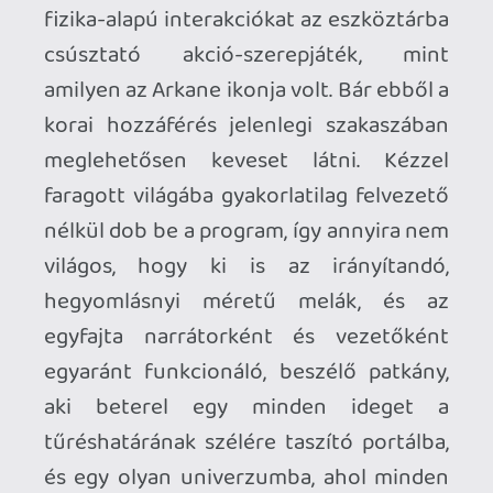
Az odáig vezető út viszont esetenként
kőkemény nehézséggel megáldott,
könyörületet nem ismerő harcokkal van
kikövezve, szűk folyosók és
labirintusszerű járatokkal összekötött
arénaszerű helyszíneken, ősi romok
mélyén, esetenként több száz méteres
szakadékok övezte hegyi ösvényeken,
vagy épp hadurakként viselkedő, kisebb
miniseregeket maguk körül terelgető
bosstermek mélyén. A hőkövető
rakétához hasonlatos módon támadó
lények szinte mindig többszörös
túlerőben vannak, és általában
hullámokban érkeznek, megpróbálva