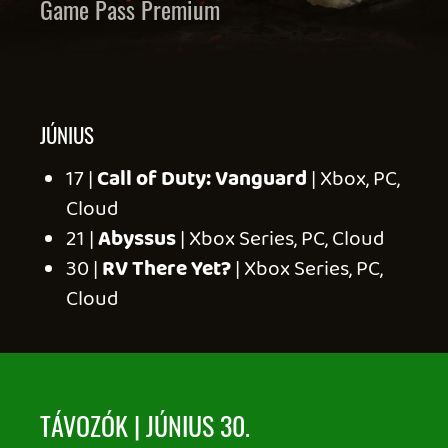
Rise of the Tomb Raider
Tomb Raider
Slay the Spire
Ultimate Chicken Horse
Unpacking
Volcano Princess