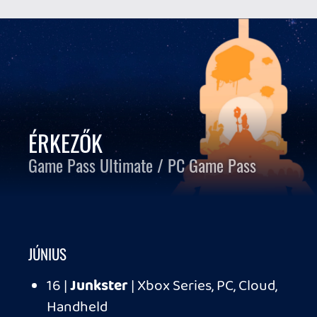
JÚNIUS
16 |
Junkster
| Xbox Series, PC, Cloud,
Handheld
17 |
Call of Duty: Vanguard
| Xbox, PC,
Cloud
18 |
EA Sports FC 26
| EA Play | Xbox, PC,
Cloud
25 |
Abyssus
| Xbox Series, PC, Cloud
30 |
RV There Yet?
| Xbox Series, PC,
Cloud
ÉRKEZŐK