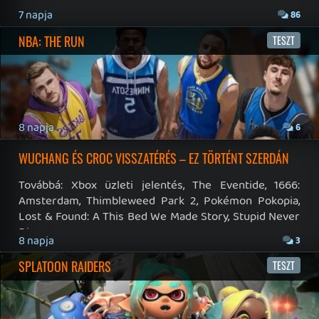
19 éve videójáték minden nap! Copyright 365 Media Kft
Impresszum
|
Hirdetési ajánlatunk
|
Felhasználási feltételek
|
Adatvédelmi elveink
|
Sütik
Hírek
|
Cikkek
|
Podcastok
|
Blogok
|
Gaming Fórum
|
Offtopic Fórum
RSS
|
Blog RSS
|
Podcast RSS
|
Instagram
|
Youtube
|
Facebook
|
Twitter
|
Patreon