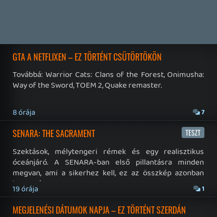
3 napja
7
IAN LIVINGSTONE - A VÉR-SZIGET LABIRINTUSA
KÖNYV
3 napja
2
DENSHATTACK!
TESZT
4 napja
9
A SONY MARAD A TERVNÉL – EZ TÖRTÉNT PÉNTEKEN
Továbbá: CloverPit, Marvel Tokon: Fighting Souls.
6 napja
12
PS5-ELADÁSOK ÉS BETHESDA MEGÚJULÁS – EZ TÖRTÉNT
CSÜTÖRTÖKÖN