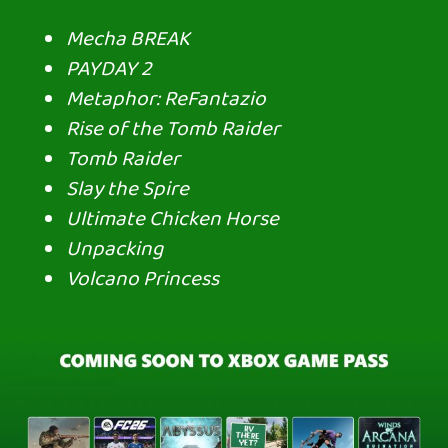
Ahhoz, hogy te is hozzászólj, be kell
jelentkezned!