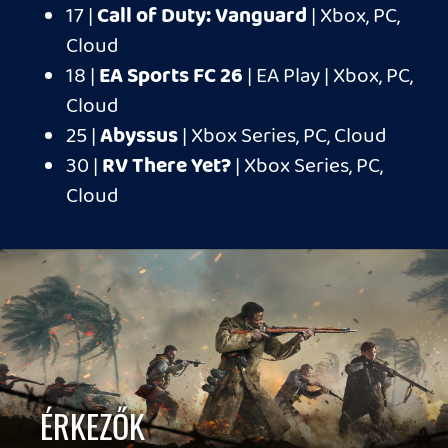
Game Pass Premium
JÚNIUS
17 |
Call of Duty: Vanguard
| Xbox, PC,
Cloud
21 |
Abyssus
| Xbox Series, PC, Cloud
30 |
RV There Yet?
| Xbox Series, PC,
Cloud
TÁVOZÓK | JÚNIUS 30.
Mecha BREAK
PAYDAY 2
Metaphor: ReFantazio