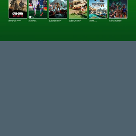
GTA A NETFLIXEN – EZ TÖRTÉNT CSÜTÖRTÖKÖN
Továbbá: Warrior Cats: Clans of the Forest, Onimusha:
Way of the Sword, TOEM 2, Quake remaster.
8 órája
7
SENARA: THE SACRAMENT
TESZT
Szektások, mélytengeri rémek és egy realisztikus
óceánjáró. A SENARA-ban első pillantásra minden
megvan, ami a sikerhez kell, ez az összkép azonban
becsapós.
19 órája
1
MEGJELENÉSI DÁTUMOK NAPJA – EZ TÖRTÉNT SZERDÁN
Benne: Isle of Reveries, Beaten Path, Moonlighter 2: The
Endless Vault, Fallen Tear: The Ascension.
1 napja
2