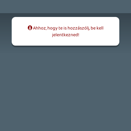
CORSAIR CLIPPER PRO MINI 60 - KICSI, DE ERŐS
TESZT
1 napja
5
FIRE EMBLEM: FORTUNE'S WEAVE DIRECT, MAFIA: THE OLD
COUNTRY DLC – EZ TÖRTÉNT KEDDEN
Továbbá: Crimson Moon, The Walking Dead: Streets of
Survival, Endless Legend II.
2 napja
4
GAME PASS: AUGUSZTUS ELSŐ HETEI
A Beast of Reincarnation premier árnyékában ezúttal
inkább a Premium előfizetők könyvtára növekedik majd
a következő néhány napban.
2 napja
7
HETI MEGJELENÉSEK | 2026 #32
PREMIER