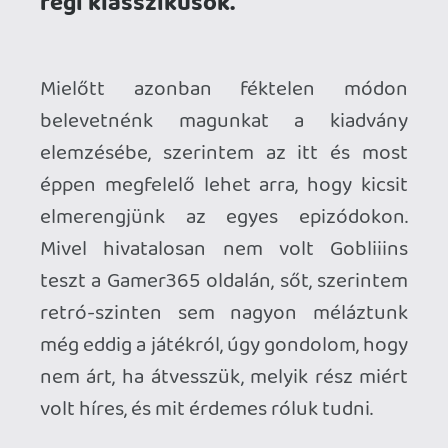
A HÁROM GRÁCIA
GOBLIIINS - ITT KEZDŐDÖTT MINDEN
1991-et írunk, ekkor jelenik meg az
akkorra már divatos és bejáratott point
and click műfaj új üdvöskéje. A Gobliiins
zsenialitása két dologban keresendő.
Egyrészt ott van a három karakter, akiket
nagyjából egyszerre kell irányítani,
mégpedig úgy, hogy segítsék egymást a
kalandokban. Asgard, Ignatius és Oups
három dologban jók - az első az
erőember a csapatban, a második a
mágus, az utolsó meg a kis buci-kuka
fejével az, aki tárgyakat tud manipulálni,
vagy beszélni, ha valakivel diskurzusba
szükséges elegyedni. A játék 22 pályája
elveti az addig szokásos egybefüggő