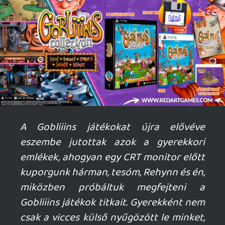
Rince
2026.06.22 13:27:25
Rince
2026.06.22 13:27:25
#212r9
Egy kis feedback, nagyon jok ezek az
animaciok, de jo lenne valami kikapcsolasi
lehetoseg is. Engem konkretan annyira
zavart a vollodzas, hogy nem birtam
elolvasni a cikket. 😞
mcmacko
2026.06.22 12:42:27
#212r2
Mindegyik a maga módján nehéz. Kezdd az
elsővel. 🙂
Necroman Mk2
2026.06.22 11:54:20
Necroman Mk2
2026.06.22 11:54:20
#212qx
Hallottam már a sorozatról, de soha nem
játszottam velük. A leírás alapján a 4. rész
tűnik a legkönnyebbnek, vagy nem?