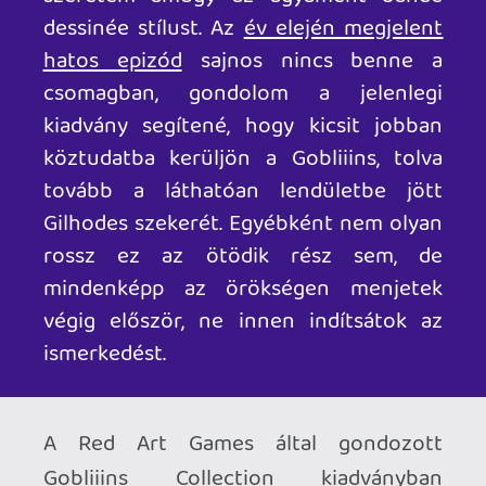
Minden képernyőben lubickoltunk,
elvesztünk a részletekben, kerestük a
(talán jelen sem lévő) rejtett kapcsolókat
és lehetőségeket. Elképzeltük, hogy a
háttérben lévő ház belseje milyen lehet,
hogy mit hoz majd a következő
képernyő. Így motiváltak minket a
készítők, a kíváncsiság hajtott minket
előre... Ezek csodás emlékek, és már csak
emiatt is megérte nekem elővenni ezt a
bizarr módon szerethető kis
goblincsapatot. Újoncoknak,
gyerekeknek csak szülői rávezetéssel fog
értéket mutatni. Azok pedig, akik sose
szerették, szerintem most sem fognak
rátekeredni. Pedig érdemes egy esélyt
adni a mutatványnak. A Gobliiins
Collection tartalmas, igényes
korlenyomat, ami bőven mutat
mélységet, kihívást és jutalomérzetet a