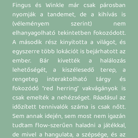
megéri elővenni a kollekciós kiadást,
higgyétek el!
VISSZA A TRIÓHOZ
GOBLIIINS 4 - A MEGKÉSETT KARAVÁN
Ahogyan a kilencvenes években
rajongtam a kis mukikért, úgy 2009-re
már szinte nem is érdekelt a késve
érkezett Tramis-Gilhodes reunion. Annak
idején játszogattam a címmel, de a saját
példányom mai napig ott áll bontatlanul
valahol. Ennek az oka egyszerű: 2009-
ben már a Crysis, az Arkham Asylum és az
Uncharted 2 bűvöletében éltünk.