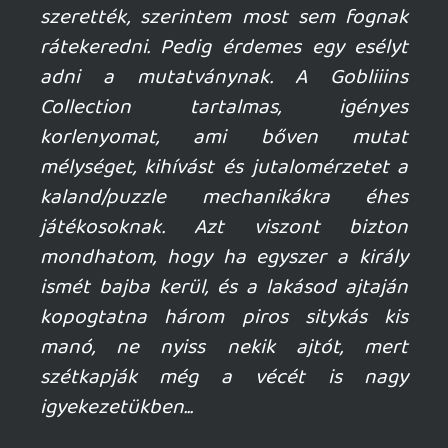
változat volt, de nagyon jókat
szórakoztunk az intró és a gameplay
animációs gegjein. A harmadik részben
próbáltam elmélyedni már jóval később
DosBOX-on, de nagyjából a harmadik
képernyőnél sajnos elfogyott iránta a
türelmem...
keviny
2026.06.20 06:17:43
#212ps
Ohhh, de jó hogy ez megjelent. 386-oson
nyomtuk anno a haverommal - nem túl
nagy sikerrel, 10 évesen - kíváncsi vagyok
most hogy megy.