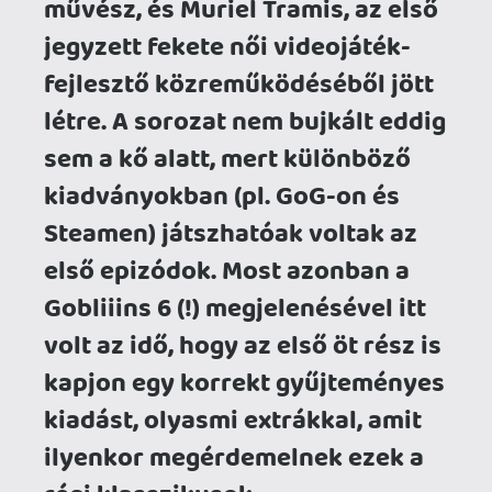
régi klasszikusok.
Mielőtt azonban féktelen módon
belevetnénk magunkat a kiadvány
elemzésébe, szerintem az itt és most
éppen megfelelő lehet arra, hogy kicsit
elmerengjünk az egyes epizódokon.
Mivel hivatalosan nem volt Gobliiins
teszt a Gamer365 oldalán, sőt, szerintem
retró-szinten sem nagyon méláztunk
még eddig a játékról, úgy gondolom, hogy
nem árt, ha átvesszük, melyik rész miért
volt híres, és mit érdemes róluk tudni.