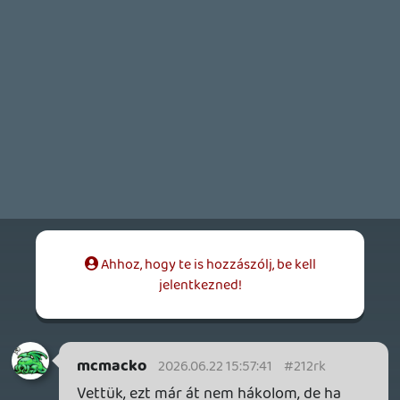
2 napja
4
GAME PASS: AUGUSZTUS ELSŐ HETEI
A Beast of Reincarnation premier árnyékában ezúttal
inkább a Premium előfizetők könyvtára növekedik majd
a következő néhány napban.
3 napja
7
HETI MEGJELENÉSEK | 2026 #32
PREMIER
4 napja
7
IAN LIVINGSTONE - A VÉR-SZIGET LABIRINTUSA
KÖNYV
4 napja
2
DENSHATTACK!
TESZT