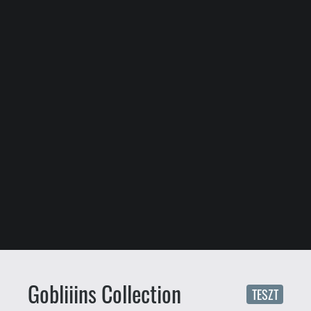
Gobliiins Collection
TESZT
mcmacko
Géczy Attila
2026.06.19. 22:30
A Coktel Vision játékai nagy
sikernek örvendtek a DOS-os és
Amigás időkben, de
hagyatékukból mára kevés dolog
maradt köztudatban. Egyik