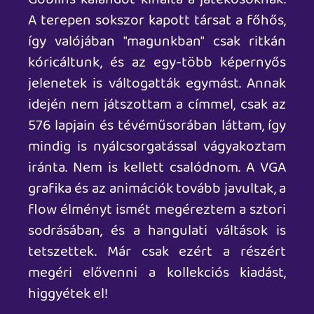
A KICKSTARTER KORSZAK
GOBLIIINS 5 - A MORGLOTON INVÁZIÓ
Az ötödik rész már itch.io-n érkezett
különösebb nagy csinnadratta nélkül,
egy Kickstarter/Ulule kampánysorozat
után. Az AGS motornak köszönhetően
Gilhodes otthona melegében összerakta
a hivatalos ötödik részt, amely ismét
Oups-ékat szerepelteti, a jó öreg
egyképernyős puzzling tükrében. A
játékmenet nem rossz, de a grafikai
kialakítás nekem nem tetszik. Lehet jobb
lett volna a pixelart stílusnál maradni,