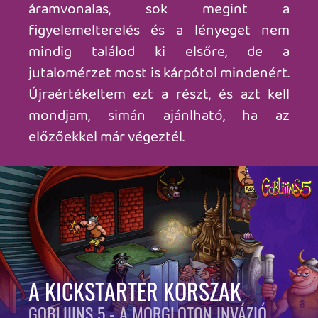
vagy majd egyszer Steam Decken
tapkodászni), de kis türelemmel gamepad
mellett is eljátszogathatunk. Amúgy az
eredeti játékok bugjait is foltozgatták az
újrakiadáshoz, tehát bele is nyúltak az
eredeti kódba a készítők.
Sajnos a hatodik rész hiánya (bár érthető,
de) kicsit fájó, illetve a Woodruff-t is jó
lett volna valahogy a jogutód kezei közül
kitekerni és a kollekció részeként
bemutatni.
Ja, és el ne felejtsem, hogy főmenü
tartalmaz egy mini-játékot is, amelyben a
doboz-artokat, Gilhodes korábbi és
jelenlegi munkásságát bemutató mini-
videókat találhatunk. Semmi extra, de
talán kicsit közelebb hozta hozzám is a