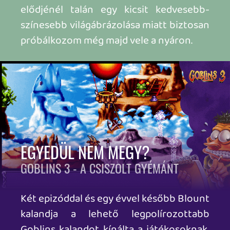
Gilhodes-ék pedig egy olyan címmel
jöttek elő, amit 1999-ben kellett volna
kiadniuk, a 3DFX fénykorában. Ezt az
ellenszenvemet most azonnal elsöpörte
a játék. 2026-ban mindegy is, hogy mi
volt az eredeti megjelenési dátum, a
retró kalandozás így-úgy, de retró marad,
viszont milyen jól tud esni! Visszatérünk
az eredeti három karakterhez, akik
közepesen undorító pre-render hátterek
előtt bohóckodnak és kalandoznak, az
első rész szemléletében. Az élmény
áramvonalas, sok megint a
figyelemelterelés és a lényeget nem
mindig találod ki elsőre, de a
jutalomérzet most is kárpótol mindenért.
Újraértékeltem ezt a részt, és azt kell
mondjam, simán ajánlható, ha az
előzőekkel már végeztél.