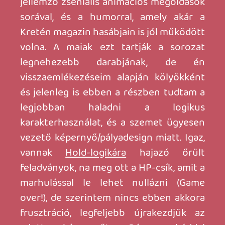
elhanyagolható tekintetben fokozódott.
A második rész kinyitotta a világot, és
egyszerre több lokációt is bejárhatott az
ember. Bár kivették a halálozás
lehetőségét, a kiszélesedő terep, a
rengeteg interaktolható tárgy és
fokozódó "red herring" vakvágányok is
csak emelték a nehézséget. Ráadásul az
időzített tennivalók száma is csak nőtt.
Sem annak idején, sem most nem igazán
tudtam flow-szerűen haladni a játékkal,
de mivel a hangulata, a szépsége, és az
elődjénél talán egy kicsit kedvesebb-
színesebb világábrázolása miatt biztosan
próbálkozom még majd vele a nyáron.