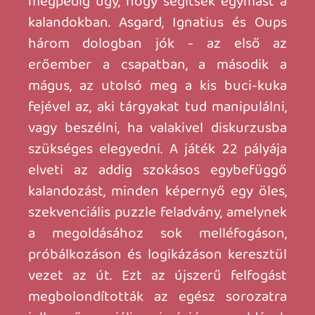
frusztráció, legfeljebb újrakezdjük az
adott képernyőt. Régen kóddal
nyomultunk a pályák között, most
mentéssel lehet előremenni.
PÁRATLAN PÁROS
GOBLIINS 2 - BONYOLÓDUNK
The Prince Buffoon
néven, egy évvel
később jött a folytatás, immár minden
tekintetben VGA minőségű látvánnyal.
Fingus és Winkle már csak párosban
nyomják a tandemet, de a kihívás is
(véleményem szerint) nem