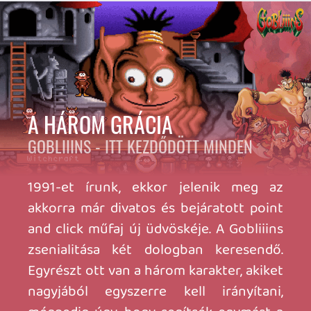
kalandozást, minden képernyő egy öles,
szekvenciális puzzle feladvány, amelynek
a megoldásához sok melléfogáson,
próbálkozáson és logikázáson keresztül
vezet az út. Ezt az újszerű felfogást
megbolondították az egész sorozatra
jellemző zseniális animációs megoldások
sorával, és a humorral, amely akár a
Kretén magazin hasábjain is jól működött
volna. A maiak ezt tartják a sorozat
legnehezebb darabjának, de én
visszaemlékezéseim alapján kölyökként
és jelenleg is ebben a részben tudtam a
legjobban haladni a logikus
karakterhasználat, és a szemet ügyesen
vezető képernyő/pályadesign miatt. Igaz,
vannak
Hold-logikára
hajazó őrült
feladványok, na meg ott a HP-csík, amit a
marhulással le lehet nullázni (Game
over!), de szerintem nincs ebben akkora