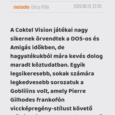
legsikeresebb, sokak számára
legkedvesebb sorozatuk a
Gobliiins volt, amely Pierre
Gilhodes frankofón
viccképregény-stílust követő
művész, és Muriel Tramis, az első
jegyzett fekete női videojáték-
fejlesztő közreműködéséből jött
létre. A sorozat nem bujkált eddig
sem a kő alatt, mert különböző
kiadványokban (pl. GoG-on és
Steamen) játszhatóak voltak az
első epizódok. Most azonban a
Gobliiins 6 (!) megjelenésével itt
volt az idő, hogy az első öt rész is
kapjon egy korrekt gyűjteményes
kiadást, olyasmi extrákkal, amit
ilyenkor megérdemelnek ezek a