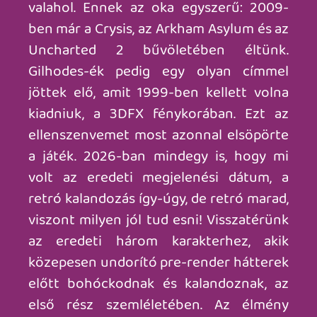
lekövető DOS ablakos animációk követik
a menüben). Ha van az adott részhez EGA
grafika, FM, vagy CD zene, akkor ezek
között is variálhatunk. Ennek
kifejezetten örültem, annak idején csak a
floppis, zenétlen kiadványok voltak meg.
Ám a hatalmas halandzsa-dumák
(feleségemet idegesítették, engem most
is feldobtak) pont ugyanolyan
recsegősen és vadítóan viccesen szólnak,
mint régen. Vannak tapéta-jellegű
hátterek (kikapcsolható, az OLED tévén
nyomulók nagy örömére) és a
megjelenítés módozatain is
finomhangolhatunk, de pl. VGA shader
filter nincs. A kontrolleres irányítás (pl.
Xboxon) a pixelvadászat miatt nem tesz
jót az összképnek (talán jobb Switchen