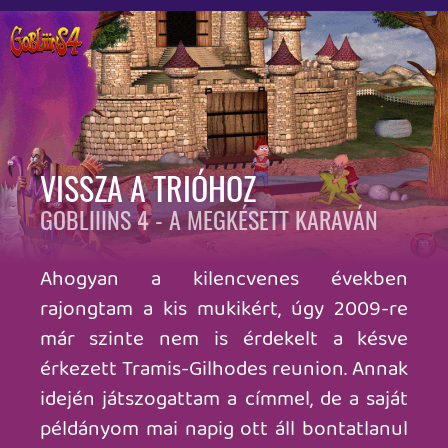
mert ez a digitálisan árnyalt képregényes
vonal nálam nem ül, még akkor sem, ha
szeretem amúgy az agyament bande
dessinée stílust. Az
év elején megjelent
hatos epizód
sajnos nincs benne a
csomagban, gondolom a jelenlegi
kiadvány segítené, hogy kicsit jobban
köztudatba kerüljön a Gobliiins, tolva
tovább a láthatóan lendületbe jött
Gilhodes szekerét. Egyébként nem olyan
rossz ez az ötödik rész sem, de
mindenképp az örökségen menjetek
végig először, ne innen indítsátok az
ismerkedést.
A Red Art Games által gondozott
Gobliiins Collection kiadványban
válogathatunk a floppis, CD-s kiadványok
között (ezt frankó, médiaformátumot