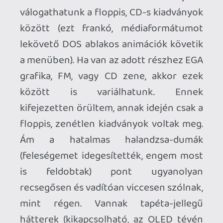
kaland/puzzle mechanikákra éhes
játékosoknak. Azt viszont bizton
mondhatom, hogy ha egyszer a király
ismét bajba kerül, és a lakásod ajtaján
kopogtatna három piros sitykás kis
manó, ne nyiss nekik ajtót, mert
szétkapják még a vécét is nagy
igyekezetükben...
Gobliiins Collection |
FEJLESZTŐ
: Coktel
Vision/Red Art Games |
KIADÓ
: Red Art
Games |
PLATFORM
: PS5, XBOX Series S/X
, Switch, érdekes módon a játék Steam
kiadása még várat magára, egyelőre csak
konzolra érkezett a kiadvány |
MEGJELENÉS
: 2025. 05. 27. |
ÁR
: kb. 9.000
Ft | A kódot a kiadótól kaptuk tesztelésre,
köszönjük!