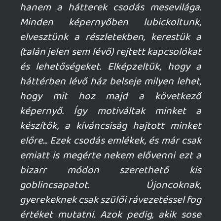
mcmacko
2026.06.21 18:55:41
#212qc
Nagyon kell hozzá egy chill állapot, ahol
nem "haladni" akarsz, hanem játszani. Az
első köröm a fentivel sajnos "haladós"
állapotomban kapott el, és úgy nem
működik. Régen az elmélyülésnek
megadtuk a módját. 🙂
kzb
2026.06.21 07:28:02
kzb
2026.06.21 07:28:02
#212q6
Kb. 1992/'93 tájékán, amikor én még
nagyon messze álltam attól, hogy saját
PC-m legyen, az egyik ismerőstől
kölcsönkapott floppy lemezeken a
második részt becsempésztem az egyik
frissen beszerzett, színes VGA monitoros
középiskolai gépre. Komolyan nem sikerült
játszanunk vele, főleg hogy francia