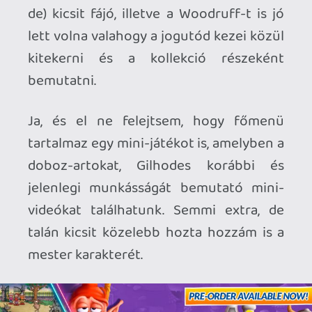
Ahhoz, hogy te is hozzászólj, be kell
jelentkezned!
mcmacko
2026.06.22 15:57:41
#212rk
Vettük, ezt már át nem hákolom, de ha
gondolod "read" módban nyisd meg a
böngészőben...
Elég lenne cikkenként egy GIF, itt fel
akartam dobni a játékok mentén, hogy
látszódjon a gameplay kicsit mindnél.