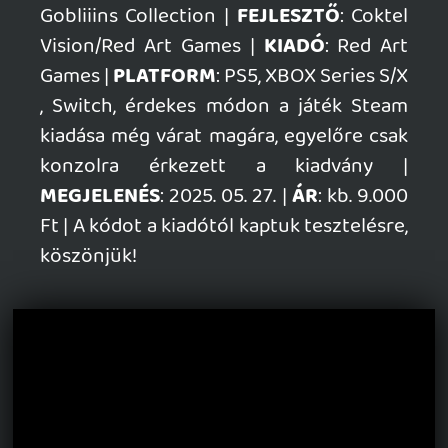
GTA A NETFLIXEN – EZ TÖRTÉNT CSÜTÖRTÖKÖN
Továbbá: Warrior Cats: Clans of the Forest, Onimusha:
Way of the Sword, TOEM 2, Quake remaster.
22 órája
8