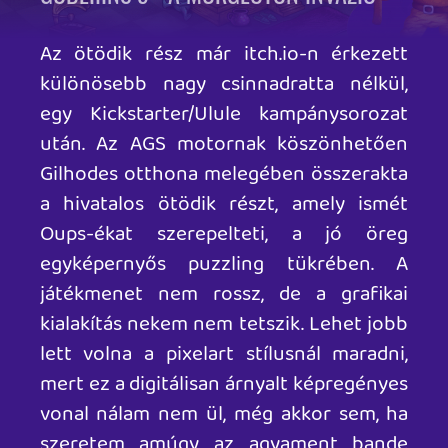
mester karakterét.
A Gobliiins játékokat újra elővéve
eszembe jutottak azok a gyerekkori
emlékek, ahogyan egy CRT monitor előtt
kuporgunk hárman, tesóm, Rehynn és én,
miközben próbáltuk megfejteni a
Gobliiins játékok titkait. Gyerekként nem
csak a vicces külső nyűgözött le minket,
hanem a hátterek csodás mesevilága.