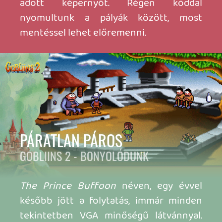
EGYEDÜL NEM MEGY?
GOBLINS 3 - A CSISZOLT GYÉMÁNT
Két epizóddal és egy évvel később Blount
kalandja a lehető legpolírozottabb
Goblins kalandot kínálta a játékosoknak.
A terepen sokszor kapott társat a főhős,
így valójában "magunkban" csak ritkán
kóricáltunk, és az egy-több képernyős
jelenetek is váltogatták egymást. Annak
idején nem játszottam a címmel, csak az
576 lapjain és tévéműsorában láttam, így
mindig is nyálcsorgatással vágyakoztam
iránta. Nem is kellett csalódnom. A VGA
grafika és az animációk tovább javultak, a
flow élményt ismét megéreztem a sztori
sodrásában, és a hangulati váltások is
tetszettek. Már csak ezért a részért