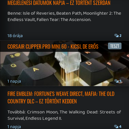
NBA: THE RUN
TESZT
7 napja
6
WUCHANG ÉS CROC VISSZATÉRÉS – EZ TÖRTÉNT SZERDÁN
Továbbá: Xbox üzleti jelentés, The Eventide, 1666:
Amsterdam, Thimbleweed Park 2, Pokémon Pokopia,
Lost & Found: A This Bed We Made Story, Stupid Never
Dies.
7 napja
3
SPLATOON RAIDERS
TESZT
8 napja
12
CAPCOM-ELADÁSOK ÉS NIOH 3 DLC-TRAILER – EZ TÖRTÉNT
KEDDEN
Továbbá: Crazy Taxi: World Tour, Marvel's Spider-Man 2,
Jay and Silent Bob's Joint Venture, Tormented Souls 2,
No More Room in Hell, Slain 2: The Beast Within.