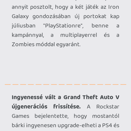
Ahhoz, hogy te is hozzászólj, be kell
jelentkezned!
Necroman Mk2
2026.06.18 09:22:45
#212m6
Yasmine utolsó, kamehame támadása
kissé meh volt nekem...
A BO portoknak biztos örülnek a PS
tulajok.