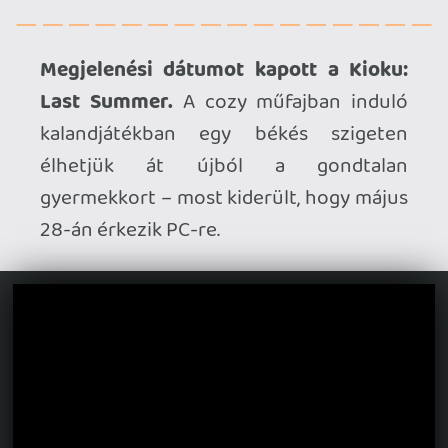
Ahhoz, hogy te is hozzászólj, be kell
jelentkezned!
Necroman Mk2
2026.04.30 14:26:39
#20zl1
A Rozsomák nem szeptember 15-én
érkezik? Az több mint 1 hét különbség.
soliduss
2026.04.29 08:58:18
Necroman Mk2
2026.04.30 14:01:15
#20zks
A Kioku leginkább olyannak tűnik, amit a
lányos apák a gyerekükkel játszhatnak
közösen.
2026.04.30 13:59:50
#20zkr
Ja, hogy ezt a 4:LOOP-ot a Sony adja ki. Hát
akkor már sokan most el fogják földelni,
mert nekik még kiadóként is csak