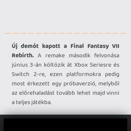
lép színpadra hamarosan, persze csak
virtuálisan: a PLAYISM bejelentette, hogy
május 10-én érkezik 15. évfordulós
műsoruk, melyben 11 készülő címet
fognak bemutatni – egy részüket most
láthatjuk majd először.
Megjelenési dátumot kapott a Kioku:
Last Summer.
A cozy műfajban induló
kalandjátékban egy békés szigeten
élhetjük át újból a gondtalan
gyermekkort – most kiderült, hogy május
28-án érkezik PC-re.