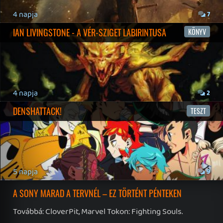
19 éve videójáték minden nap! Copyright 365 Media Kft
Impresszum
|
Hirdetési ajánlatunk
|
Felhasználási feltételek
|
Adatvédelmi elveink
|
Sütik
Hírek
|
Cikkek
|
Podcastok
|
Blogok
|
Gaming Fórum
|
Offtopic Fórum
RSS
|
Blog RSS
|
Podcast RSS
|
Instagram
|
Youtube
|
Facebook
|
Twitter
|
Patreon