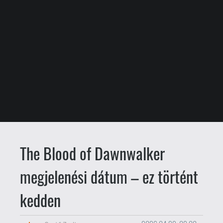
The Blood of Dawnwalker
megjelenési dátum – ez történt
kedden
drag
Csető Zsolt
2026.04.29. 08:00
Megjelenési dátumot kapott a The
Blood of Dawnwalker.
Az ex-CD Projekt
RED-tagokból álló Rebel Wolves első
játéka szeptember 3-án érkezik PC-re,
PS5-re és Xbox Seriesre, jelentette be a
kiadó Bandai Namco.
Ide kattintva
egy
friss, közel negyedórás gameplay videót