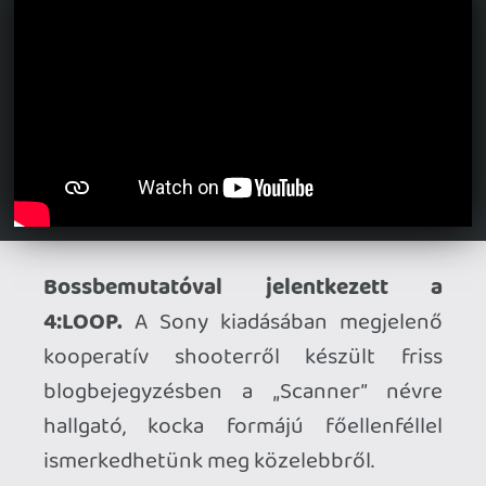
Új demót kapott a Final Fantasy VII
Rebirth.
A remake második felvonása
június 3-án költözik át Xbox Seriesre és
Switch 2-re, ezen platformokra pedig
most érkezett egy próbaverzió, melyből
az előrehaladást tovább lehet majd vinni
a teljes játékba.
Jön a PLAYISM Game Show.
Újabb kiadó