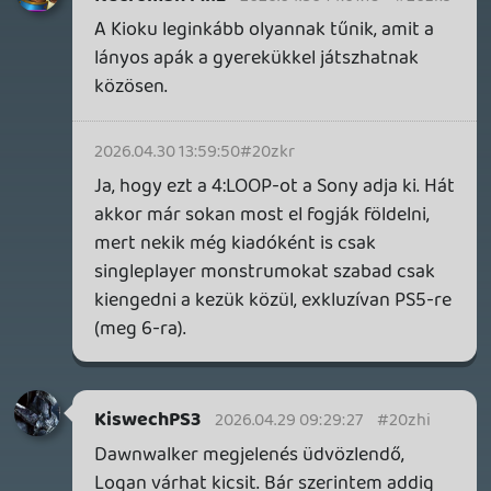
THQ NORDIC ÚJDONSÁGOK – EZ TÖRTÉNT PÉNTEKEN
THQ Nordic Digital Showcase összefoglaló.
3 órája
3
GTA A NETFLIXEN – EZ TÖRTÉNT CSÜTÖRTÖKÖN
Továbbá: Warrior Cats: Clans of the Forest, Onimusha:
Way of the Sword, TOEM 2, Quake remaster.
1 napja
9
SENARA: THE SACRAMENT
TESZT
Szektások, mélytengeri rémek és egy realisztikus
óceánjáró. A SENARA-ban első pillantásra minden
megvan, ami a sikerhez kell, ez az összkép azonban
becsapós.
1 napja
3
MEGJELENÉSI DÁTUMOK NAPJA – EZ TÖRTÉNT SZERDÁN
Benne: Isle of Reveries, Beaten Path, Moonlighter 2: The