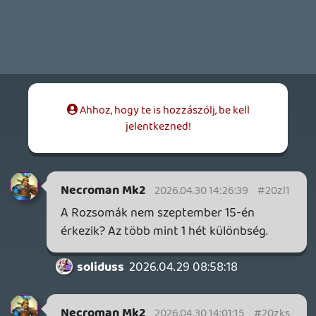
soliduss
2026.04.29 08:58:18
#20zhf
Nee... szeptember 3??? Akkorra a
Rozsomák van nekem betáblázva.... így
csak később lesz vámpíroskodás.