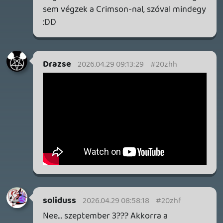
Endless Vault, Fallen Tear: The Ascension.
2 napja
2
CORSAIR CLIPPER PRO MINI 60 - KICSI, DE ERŐS
TESZT
2 napja
5
FIRE EMBLEM: FORTUNE'S WEAVE DIRECT, MAFIA: THE OLD
COUNTRY DLC – EZ TÖRTÉNT KEDDEN
Továbbá: Crimson Moon, The Walking Dead: Streets of
Survival, Endless Legend II.
3 napja
4
GAME PASS: AUGUSZTUS ELSŐ HETEI
A Beast of Reincarnation premier árnyékában ezúttal
inkább a Premium előfizetők könyvtára növekedik majd
a következő néhány napban.
3 napja
7
HETI MEGJELENÉSEK | 2026 #32
PREMIER