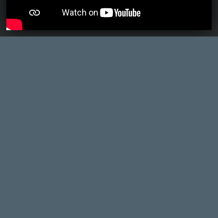
singleplayer monstrumokat szabad csak
kiengedni a kezük közül, exkluzívan PS5-re
(meg 6-ra).
KiswechPS3
2026.04.29 09:29:27
#20zhi
Dawnwalker megjelenés üdvözlendő,
Logan várhat kicsit. Bár szerintem addig
sem végzek a Crimson-nal, szóval mindegy
:DD
Drazse
2026.04.29 09:13:29
#20zhh