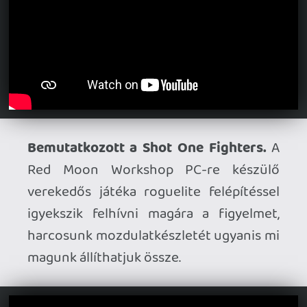
Bossbemutatóval jelentkezett a
4:LOOP.
A Sony kiadásában megjelenő
kooperatív shooterről készült friss
blogbejegyzésben a „Scanner” névre
hallgató, kocka formájú főellenféllel
ismerkedhetünk meg közelebbről.