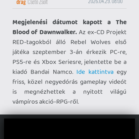
is megnézhettek a nyitott világú
vámpíros akció-RPG-ről.
Bemutatkozott a Shot One Fighters.
A
Red Moon Workshop PC-re készülő
verekedős játéka roguelite felépítéssel
igyekszik felhívni magára a figyelmet,
harcosunk mozdulatkészletét ugyanis mi
magunk állíthatjuk össze.