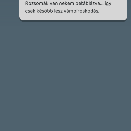
4 napja
7
IAN LIVINGSTONE - A VÉR-SZIGET LABIRINTUSA
KÖNYV
4 napja
2
DENSHATTACK!
TESZT
5 napja
9
A SONY MARAD A TERVNÉL – EZ TÖRTÉNT PÉNTEKEN
Továbbá: CloverPit, Marvel Tokon: Fighting Souls.
7 napja
12