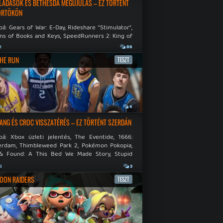
LADÁSOK ÉS BETHESDA MEGÚJULÁS – EZ TÖRTÉNT
ÖRTÖKÖN
á: Gears of War: E-Day, Rideshare "Stimulator",
ns of Books and Keys, SpeedRunners 2: King of
.
a
86
THE RUN
TESZT
a
6
NG ÉS CROC VISSZATÉRÉS – EZ TÖRTÉNT SZERDÁN
bá: Xbox üzleti jelentés, The Eventide, 1666:
rdam, Thimbleweed Park 2, Pokémon Pokopia,
& Found: A This Bed We Made Story, Stupid
 Dies.
a
3
OON RAIDERS
TESZT