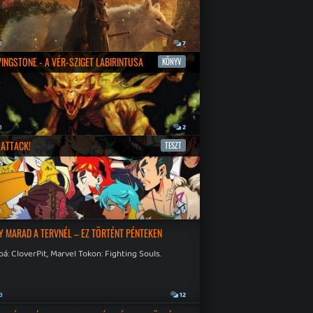
a
7
IVINGSTONE - A VÉR-SZIGET LABIRINTUSA
KÖNYV
a
2
ATTACK!
TESZT
a
9
Y MARAD A TERVNÉL – EZ TÖRTÉNT PÉNTEKEN
á: CloverPit, Marvel Tokon: Fighting Souls.
a
12