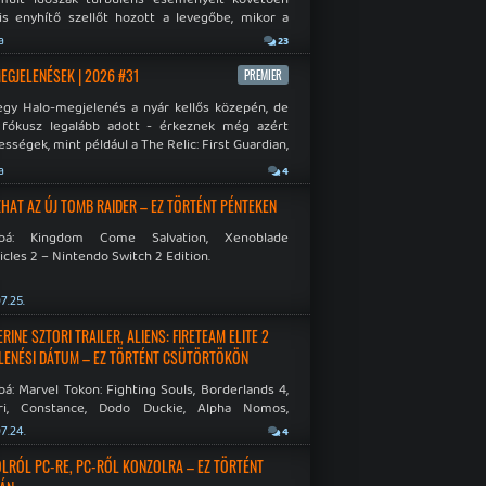
is enyhítő szellőt hozott a levegőbe, mikor a
oft bejelentette, hogy PC-re is kiterjesztik az
a
23
Original visszafelé kompatibilitást. Lássuk,
 jutottak...
MEGJELENÉSEK | 2026 #31
PREMIER
egy Halo-megjelenés a nyár kellős közepén, de
 fókusz legalább adott - érkeznek még azért
sségek, mint például a The Relic: First Guardian,
blade Chronicles 2 és a Dispatch új átiratai vagy
a
4
 a Mistfall Hunter
HAT AZ ÚJ TOMB RAIDER – EZ TÖRTÉNT PÉNTEKEN
bbá: Kingdom Come Salvation, Xenoblade
cles 2 – Nintendo Switch 2 Edition.
7.25.
INE SZTORI TRAILER, ALIENS: FIRETEAM ELITE 2
LENÉSI DÁTUM – EZ TÖRTÉNT CSÜTÖRTÖKÖN
á: Marvel Tokon: Fighting Souls, Borderlands 4,
ri, Constance, Dodo Duckie, Alpha Nomos,
as: Negative Frames.
7.24.
4
LRÓL PC-RE, PC-RŐL KONZOLRA – EZ TÖRTÉNT