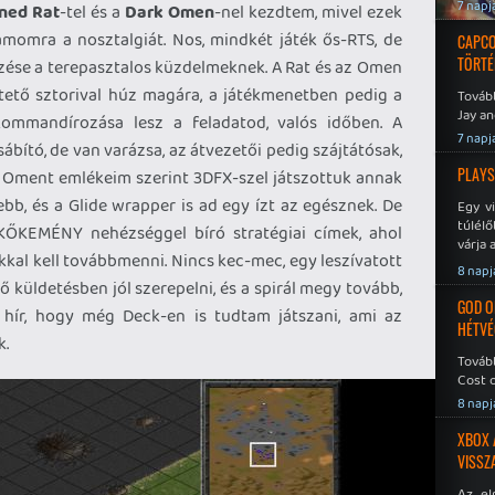
7 napj
ned Rat
-tel és a
Dark Omen
-nel kezdtem, mivel ezek
zámomra a nosztalgiát. Nos, mindkét játék ős-RTS, de
CAPCO
TÖRTÉ
ezése a terepasztalos küzdelmeknek. A Rat és az Omen
tető sztorival húz magára, a játékmenetben pedig a
Tovább
Jay an
ommandírozása lesz a feladatod, valós időben. A
No Mor
7 napj
ábító, de van varázsa, az átvezetői pedig szájtátósak,
PLAYS
rk Oment emlékeim szerint 3DFX-szel játszottuk annak
bb, és a Glide wrapper is ad egy ízt az egésznek. De
Egy v
túlélő
KŐKEMÉNY nehézséggel bíró stratégiai címek, ahol
várja 
kal kell továbbmenni. Nincs kec-mec, egy leszívatott
8 napj
 küldetésben jól szerepelni, és a spirál megy tovább,
GOD O
 hír, hogy még Deck-en is tudtam játszani, ami az
HÉTVÉ
k.
Tovább
Cost o
8 napj
XBOX 
VISSZ
Az el