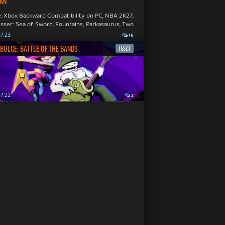
ÁN
: Xbox Backward Compatibility on PC, NBA 2K27,
sser: Sea of Sword, Fountains, Parkasaurus, Two
Hospital: Full Health Collection.
7.23.
16
BULGE: BATTLE OF THE BANDS
TESZT
7.22.
2