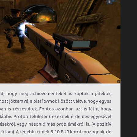
át, hogy még achievementeket is kaptak a játékok,
ost jöttem rá, a platformok között váltva, hogy egyes
 is részesültek. Fontos azonban azt is látni, hogy
ábbis Proton felületen), ezeknek érdemes egyesével
lésekről, vagy hasonló más problémákról is. (A pozitív
eírtam). A régebbi címek 5-10 EUR körül mozognak, de