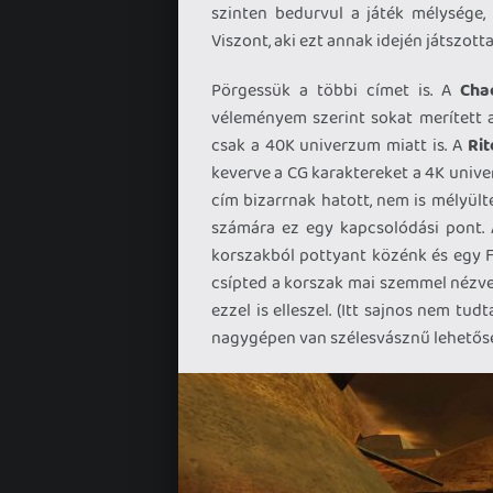
szinten bedurvul a játék mélysége
Viszont, aki ezt annak idején játszot
Pörgessük a többi címet is. A
Cha
véleményem szerint sokat merített a
csak a 40K univerzum miatt is. A
Rit
keverve a CG karaktereket a 4K univ
cím bizarrnak hatott, nem is mélyül
számára ez egy kapcsolódási pont.
korszakból pottyant közénk és egy F
csípted a korszak mai szemmel nézve k
ezzel is elleszel. (Itt sajnos nem tu
nagygépen van szélesvásznű lehetősé