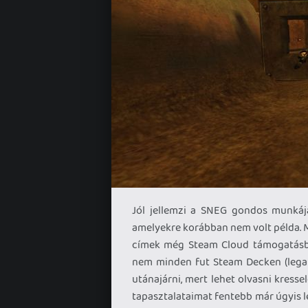
Jól jellemzi a SNEG gondos munkáj
amelyekre korábban nem volt példa. M
címek még Steam Cloud támogatásban
nem minden fut Steam Decken (legal
utánajárni, mert lehet olvasni kresse
tapasztalataimat fentebb már úgyis l