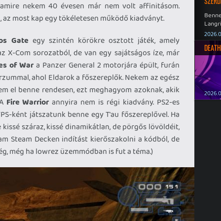
SZERD
, amire nekem 40 évesen már nem volt affinitásom.
Benne
ta, az most kap egy tökéletesen működő kiadványt.
Langri
Point 
2026.0
os Gate
egy szintén körökre osztott játék, amely
DEATH
z X-Com sorozatból, de van egy sajátságos íze, már
es of War
a Panzer General 2 motorjára épült, furán
erzummal, ahol Eldarok a főszereplők. Nekem az egész
tem el benne rendesen, ezt meghagyom azoknak, akik
2026.0
 A
Fire Warrior
annyira nem is régi kiadvány. PS2-es
PS-ként játszatunk benne egy T'au főszereplővel. Ha
issé száraz, kissé dinamikátlan, de pörgős lövöldéit,
dtam Steam Decken indítást kierőszakolni a kódból, de
g, még ha lowrez üzemmódban is fut a téma.)