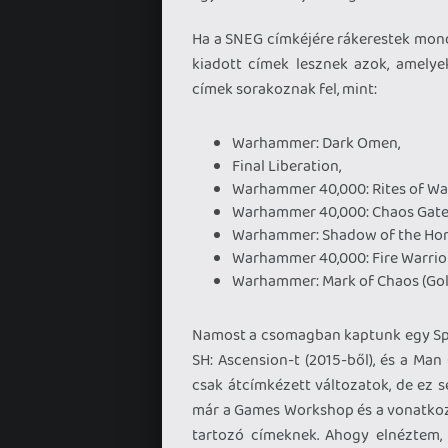
Ha a SNEG címkéjére rákerestek mondj
kiadott címek lesznek azok, amely
címek sorakoznak fel, mint:
Warhammer: Dark Omen,
Final Liberation,
Warhammer 40,000: Rites of War
Warhammer 40,000: Chaos Gate
Warhammer: Shadow of the Hor
Warhammer 40,000: Fire Warrior
Warhammer: Mark of Chaos (Gol
Namost a csomagban kaptunk egy Spac
SH: Ascension-t (2015-ből), és a Man 
csak átcímkézett változatok, de ez s
már a Games Workshop és a vonatkozó 
tartozó címeknek. Ahogy elnéztem, e