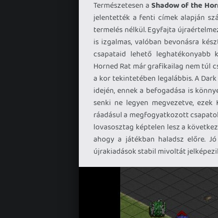
Természetesen a
Shadow of the Hor
jelentették a fenti címek alapján s
termelés nélkül. Egyfajta újraértelm
is izgalmas, valóban bevonásra kész
csapataid lehető leghatékonyabb k
Horned Rat már grafikailag nem túl cs
a kor tekintetében legalábbis. A Da
idején, ennek a befogadása is könnye
senki ne legyen megvezetve, ezek 
ráadásul a megfogyatkozott csapatok
lovasosztag képtelen lesz a következő
ahogy a játékban haladsz előre. Jó
újrakiadások stabil mivoltát jelképezi