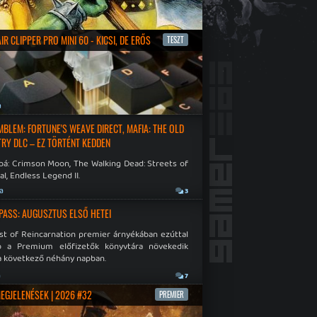
R CLIPPER PRO MINI 60 - KICSI, DE ERŐS
TESZT
a
EMBLEM: FORTUNE'S WEAVE DIRECT, MAFIA: THE OLD
RY DLC – EZ TÖRTÉNT KEDDEN
bá: Crimson Moon, The Walking Dead: Streets of
al, Endless Legend II.
ja
3
PASS: AUGUSZTUS ELSŐ HETEI
st of Reincarnation premier árnyékában ezúttal
b a Premium előfizetők könyvtára növekedik
a következő néhány napban.
a
7
MEGJELENÉSEK | 2026 #32
PREMIER