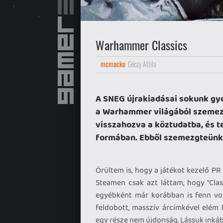
Warhammer Classics
mcmacko
Géczy Attila
A SNEG újrakiadásai sokunk gy
a Warhammer világából szemezg
visszahozva a köztudatba, és t
formában. Ebből szemezgteünk
Örültem is, hogy a játékot kezelő P
Steamen csak azt láttam, hogy "Clas
egyébként már korábban is fenn vol
feldobott, masszív árcímkével elé
egy része nem újdonság. Lássuk inkább