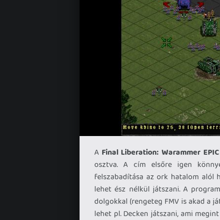
A
Final Liberation: Warammer EPI
osztva. A cím elsőre igen könny
felszabadítása az ork hatalom alól 
lehet ész nélkül játszani. A progra
dolgokkal (rengeteg FMV is akad a ját
lehet pl. Decken játszani, ami megi