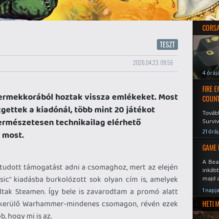
CORSAI
TESZT
2026.04.23. 09:56
4 óráj
FIRE 
ermekkorából hoztak vissza emlékeket. Most
COUNT
ettek a kiadónál, több mint 20 játékot
Továb
ermészetesen technikailag elérhető
Surviv
21 órá
 most.
GAME 
A Bea
R tudott támogatást adni a csomaghoz, mert az elején
inkáb
sic" kiadásba burkolózott sok olyan cím is, amelyek
majd 
tak Steamen. Így bele is zavarodtam a promó alatt
1 napj
m kerülő Warhammer-mindenes csomagon, révén ezek
HETI 
, hogy mi is az.