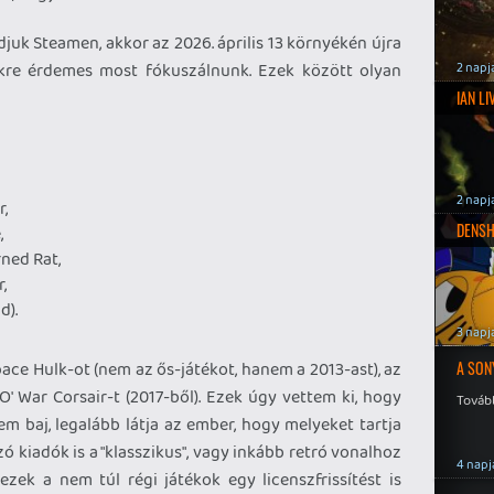
uk Steamen, akkor az 2026. április 13 környékén újra
ekre érdemes most fókuszálnunk. Ezek között olyan
2 napj
IAN L
2 napj
,
DENSH
,
ned Rat,
,
d).
3 napj
e Hulk-ot (nem az ős-játékot, hanem a 2013-ast), az
A SON
O' War Corsair-t (2017-ből). Ezek úgy vettem ki, hogy
Tovább
em baj, legalább látja az ember, hogy melyeket tartja
kiadók is a "klasszikus", vagy inkább retró vonalhoz
4 napj
zek a nem túl régi játékok egy licenszfrissítést is