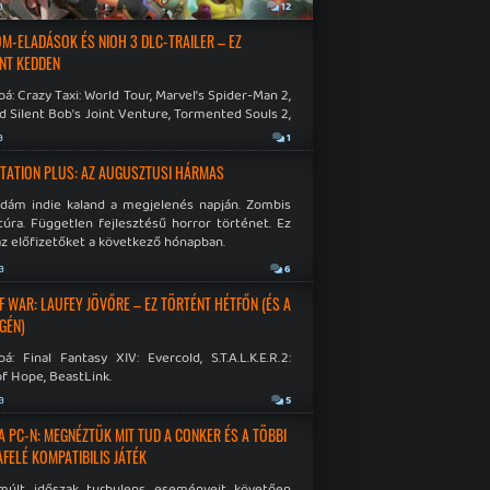
a
12
M-ELADÁSOK ÉS NIOH 3 DLC-TRAILER – EZ
NT KEDDEN
á: Crazy Taxi: World Tour, Marvel's Spider-Man 2,
d Silent Bob's Joint Venture, Tormented Souls 2,
e Room in Hell, Slain 2: The Beast Within.
a
1
TATION PLUS: AZ AUGUSZTUSI HÁRMAS
idám indie kaland a megjelenés napján. Zombis
túra. Független fejlesztésű horror történet. Ez
az előfizetőket a következő hónapban.
a
6
F WAR: LAUFEY JÖVŐRE – EZ TÖRTÉNT HÉTFŐN (ÉS A
GÉN)
á: Final Fantasy XIV: Evercold, S.T.A.L.K.E.R.2:
f Hope, BeastLink.
a
5
A PC-N: MEGNÉZTÜK MIT TUD A CONKER ÉS A TÖBBI
AFELÉ KOMPATIBILIS JÁTÉK
múlt időszak turbulens eseményeit követően