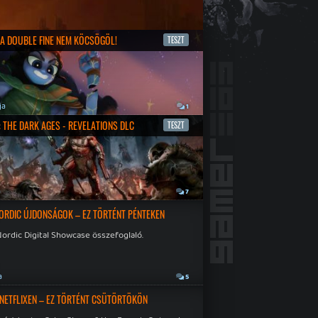
- A DOUBLE FINE NEM KÖCSÖGÖL!
TESZT
ja
1
 THE DARK AGES - REVELATIONS DLC
TESZT
a
7
ORDIC ÚJDONSÁGOK – EZ TÖRTÉNT PÉNTEKEN
ordic Digital Showcase összefoglaló.
a
5
 NETFLIXEN – EZ TÖRTÉNT CSÜTÖRTÖKÖN