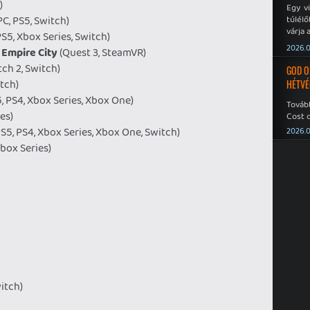
)
Egy v
PC, PS5, Switch)
túlélő
várja 
PS5, Xbox Series, Switch)
2026.0
 Empire City
(Quest 3, SteamVR)
ch 2, Switch)
GOD O
itch)
HÉTVÉ
5, PS4, Xbox Series, Xbox One)
Tovább
es)
Cost o
PS5, PS4, Xbox Series, Xbox One, Switch)
2026.0
Xbox Series)
itch)