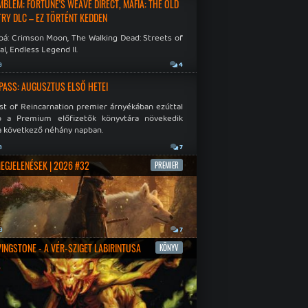
EMBLEM: FORTUNE'S WEAVE DIRECT, MAFIA: THE OLD
RY DLC – EZ TÖRTÉNT KEDDEN
bá: Crimson Moon, The Walking Dead: Streets of
al, Endless Legend II.
a
4
PASS: AUGUSZTUS ELSŐ HETEI
st of Reincarnation premier árnyékában ezúttal
b a Premium előfizetők könyvtára növekedik
a következő néhány napban.
a
7
MEGJELENÉSEK | 2026 #32
PREMIER
a
7
IVINGSTONE - A VÉR-SZIGET LABIRINTUSA
KÖNYV