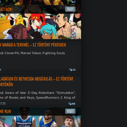
a
2
ATTACK!
TESZT
a
9
Y MARAD A TERVNÉL – EZ TÖRTÉNT PÉNTEKEN
á: CloverPit, Marvel Tokon: Fighting Souls.
a
12
LADÁSOK ÉS BETHESDA MEGÚJULÁS – EZ TÖRTÉNT
ÖRTÖKÖN
á: Gears of War: E-Day, Rideshare "Stimulator",
ns of Books and Keys, SpeedRunners 2: King of
.
7.31.
86
THE RUN
TESZT