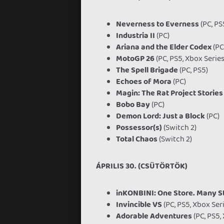
Neverness to Everness
(PC, PS
Industria II
(PC)
Ariana and the Elder Codex
(PC
MotoGP 26
(PC, PS5, Xbox Series
The Spell Brigade
(PC, PS5)
Echoes of Mora
(PC)
Magin: The Rat Project Stories
Bobo Bay
(PC)
Demon Lord: Just a Block
(PC)
Possessor(s)
(Switch 2)
Total Chaos
(Switch 2)
ÁPRILIS 30. (CSÜTÖRTÖK)
inKONBINI: One Store. Many S
Invincible VS
(PC, PS5, Xbox Ser
Adorable Adventures
(PC, PS5,