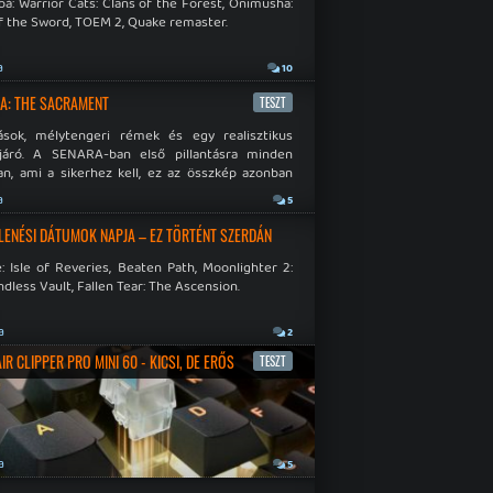
á: Warrior Cats: Clans of the Forest, Onimusha:
f the Sword, TOEM 2, Quake remaster.
a
10
A: THE SACRAMENT
TESZT
ások, mélytengeri rémek és egy realisztikus
járó. A SENARA-ban első pillantásra minden
n, ami a sikerhez kell, ez az összkép azonban
pós.
a
5
LENÉSI DÁTUMOK NAPJA – EZ TÖRTÉNT SZERDÁN
: Isle of Reveries, Beaten Path, Moonlighter 2:
dless Vault, Fallen Tear: The Ascension.
a
2
R CLIPPER PRO MINI 60 - KICSI, DE ERŐS
TESZT
a
5