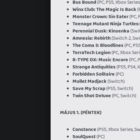
Bus Bound
(PC, PS5, Xbox Series
Winx Club: The Magic Is Back
(
Monster Crown: Sin Eater
(PC, 
Teenage Mutant Ninja Turtles:
Perennial Dusk: Kinsenka
(Swit
Amnesia: Rebirth
(Switch 2, Sw
The Coma 3: Bloodlines
(PC, PS
TerraTech Legion
(PC, Xbox Seri
R-TYPE DX: Music Encore
(PC, 
Strange Antiquities
(PS5, PS4, 
Forbidden Solitaire
(PC)
Mullet Madjack
(Switch)
Save My Scrap
(PS5, Switch)
Twin Shot Deluxe
(PC, Switch)
MÁJUS 1. (PÉNTEK)
Constance
(PS5, Xbox Series, Sw
SoulQuest
(PC)