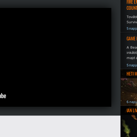
FIRE 
COUNT
Továb
Surviv
5 napj
GAME 
A Bea
inkáb
majd 
5 napj
HETI 
6 napj
IAN L