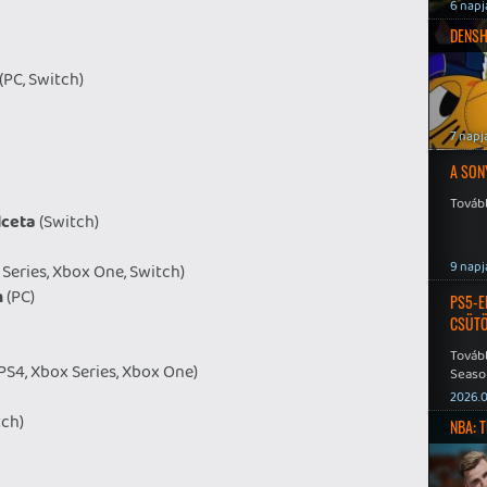
6 napj
DENSH
(PC, Switch)
7 napj
A SON
Tovább
lceta
(Switch)
9 napj
 Series, Xbox One, Switch)
h
(PC)
PS5-E
CSÜT
Tovább
PS4, Xbox Series, Xbox One)
Seaso
Speed
2026.0
tch)
NBA: 