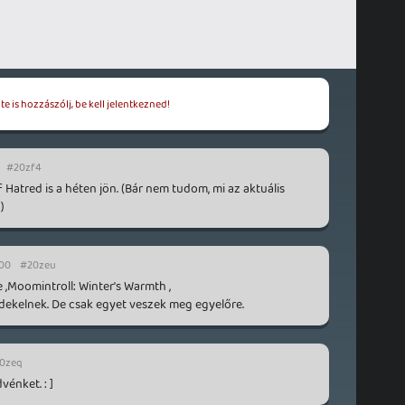
e is hozzászólj, be kell jelentkezned!
#20zf4
 Hatred is a héten jön. (Bár nem tudom, mi az aktuális
)
:00
#20zeu
 ,Moomintroll: Winter's Warmth ,
rdekelnek. De csak egyet veszek meg egyelőre.
0zeq
vénket. : ]