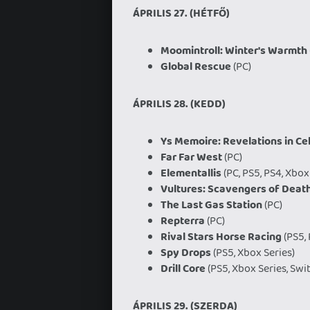
ÁPRILIS 27. (HÉTFŐ)
Moomintroll: Winter's Warmth
Global Rescue
(PC)
ÁPRILIS 28. (KEDD)
Ys Memoire: Revelations in Ce
Far Far West
(PC)
Elementallis
(PC, PS5, PS4, Xbox
Vultures: Scavengers of Deat
The Last Gas Station
(PC)
Repterra
(PC)
Rival Stars Horse Racing
(PS5, 
Spy Drops
(PS5, Xbox Series)
Drill Core
(PS5, Xbox Series, Swi
ÁPRILIS 29. (SZERDA)