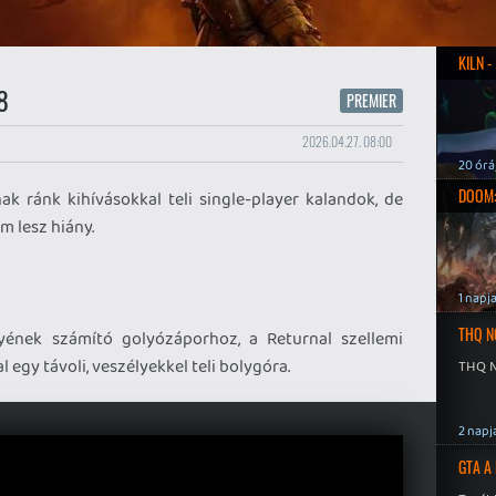
KILN 
8
PREMIER
2026.04.27. 08:00
20 órá
DOOM:
ak ránk kihívásokkal teli single-player kalandok, de
m lesz hiány.
1 napj
THQ N
ének számító golyózáporhoz, a Returnal szellemi
egy távoli, veszélyekkel teli bolygóra.
THQ N
2 napj
GTA A