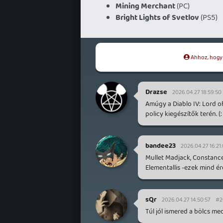
Mining Merchant
(PC)
Bright Lights of Svetlov
(PS5)
Ahhoz, hogy t
Drazse
2026.04.27 18:59:50
Amúgy a Diablo IV: Lord of
policy kiegészítők terén. (: 
bandee23
2026.04.27 16:21
Mullet Madjack, Constance
Elementallis -ezek mind é
sQr
2026.04.27 14:50:57
#2
Túl jól ismered a bölcs med