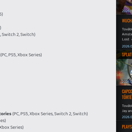
2026.0
5)
WUCHA
)
Továb
, Switch 2, Switch)
Amste
Lost 
Never
2026.0
(PC, PS5, Xbox Series)
SPLAT
2026.0
CAPCO
TÖRTÉ
Tovább
Jay an
tories
(PC, PS5, Xbox Series, Switch 2, Switch)
No Mor
2026.0
ies)
PLAYS
 Xbox Series)