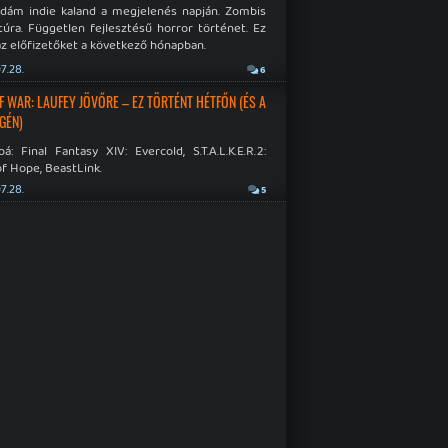
idám indie kaland a megjelenés napján. Zombis
túra. Független fejlesztésű horror történet. Ez
az előfizetőket a következő hónapban.
7.28.
6
F WAR: LAUFEY JÖVŐRE – EZ TÖRTÉNT HÉTFŐN (ÉS A
GÉN)
á: Final Fantasy XIV: Evercold, S.T.A.L.K.E.R.2:
f Hope, BeastLink.
7.28.
5