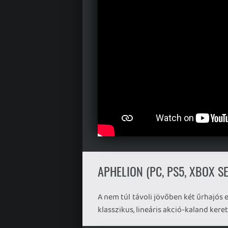
APHELION (PC, PS5, XBOX SE
A nem túl távoli jövőben két űrhajós 
klasszikus, lineáris akció-kaland kere