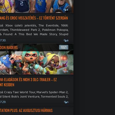
7.30.
6
NG ÉS CROC VISSZATÉRÉS – EZ TÖRTÉNT SZERDÁN
bá: Xbox üzleti jelentés, The Eventide, 1666:
rdam, Thimbleweed Park 2, Pokémon Pokopia,
& Found: A This Bed We Made Story, Stupid
 Dies.
7.30.
3
OON RAIDERS
TESZT
7.29.
12
M-ELADÁSOK ÉS NIOH 3 DLC-TRAILER – EZ
NT KEDDEN
á: Crazy Taxi: World Tour, Marvel's Spider-Man 2,
d Silent Bob's Joint Venture, Tormented Souls 2,
e Room in Hell, Slain 2: The Beast Within.
7.29.
1
TATION PLUS: AZ AUGUSZTUSI HÁRMAS