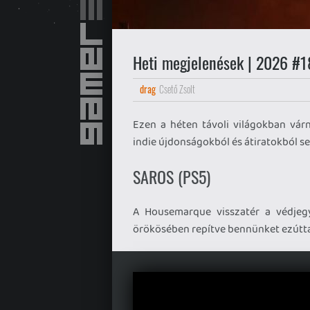
Heti megjelenések | 2026 #1
drag
Csető Zsolt
Ezen a héten távoli világokban várn
indie újdonságokból és átiratokból se
SAROS (PS5)
A Housemarque visszatér a védjegy
örökösében repítve bennünket ezúttal 