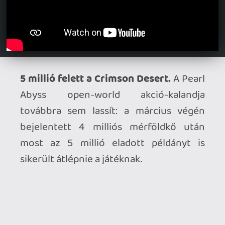
Jönnek a Dark Hours konzolos verziói.
Az 1-4 fős kooperatív betörős horror PC-
n már félmillió játékost szerzett
magának, most pedig jönnek az átiratok:
bejelentették, hogy április 22-én
számíthatunk a PS5 és Xbox Series
verziókra.