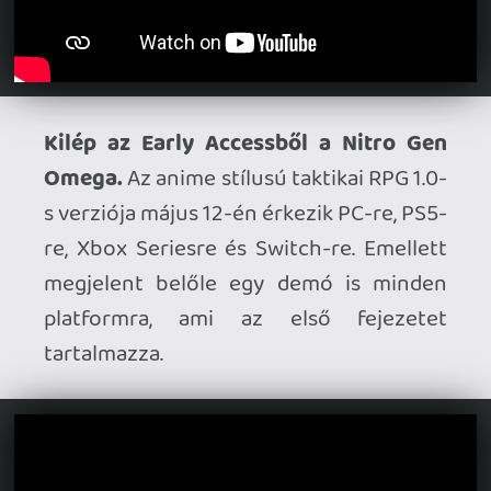
április 21-én nézhetjük majd, benne olyan
címekkel, mint a Motorslice, a Well
Dweller vagy a Becrowned, és persze új
bejelentésekre is számíthatunk.