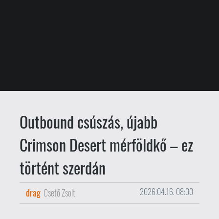
Outbound csúszás, újabb
Crimson Desert mérföldkő – ez
történt szerdán
drag
Csető Zsolt
2026.04.16. 08:00
Csúszik az Outbound.
A nyitott világú
furgonos kaland eredetileg április 23-án
jelent volna meg, ehhez csaptak hozzá
most a fejlesztők még néhány hetet,
miután szeretnénének még kikalapálni
néhány hibát. A premiert május 14-re
tették át, ekkor érkezik a játék PC-re,
PS5-re, Xbox Seriesre, Switch 2-re és
Switch-re.