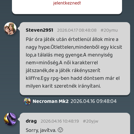
SENARA: THE SACRAMENT
TESZT
Szektások, mélytengeri rémek és egy realisztikus
óceánjáró. A SENARA-ban első pillantásra minden
megvan, ami a sikerhez kell, ez az összkép azonban
becsapós.
10 órája
1
MEGJELENÉSI DÁTUMOK NAPJA – EZ TÖRTÉNT SZERDÁN
Benne: Isle of Reveries, Beaten Path, Moonlighter 2: The
Endless Vault, Fallen Tear: The Ascension.
23 órája
2
CORSAIR CLIPPER PRO MINI 60 - KICSI, DE ERŐS
TESZT
1 napja
3