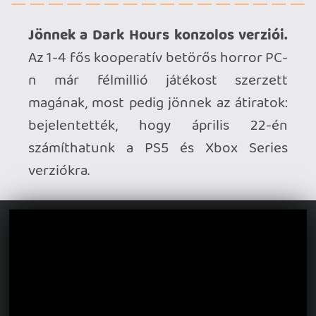
Kilép az Early Accessből a Nitro Gen
Omega.
Az anime stílusú taktikai RPG 1.0-
s verziója május 12-én érkezik PC-re, PS5-
re, Xbox Seriesre és Switch-re. Emellett
megjelent belőle egy demó is minden
platformra, ami az első fejezetet
tartalmazza.
Jön a Top Hat Studios Present: Spring
Showcase 2026.
Az indie kiadó adását