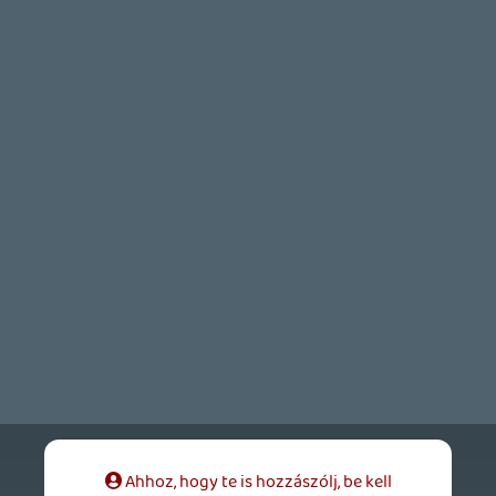
bandee23
2026.04.16 10:32:20
#20yjs
Ez történt pénteken? Bár úgy lenne. 🙂
Necroman Mk2
2026.04.16 09:48:04
#20yjl
Kissebb csoda a CD eladási számai, mert
eléggé megosztó véleményeket olvasni
róla: valaki szerint unalmas, valaki szerint
meg Zelda BotW szint jobb grafikával.