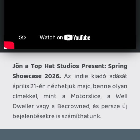
Ahhoz, hogy te is hozzászólj, be kell
jelentkezned!
Steven2951
2026.04.17 08:48:08
#20ymu
Pár óra játék után értetlenül állok mire a
nagy hype.Ötlettelen,mindenből egy kicsit
lop,a tálalás meg gyenge.A mennyiség
nem=minőség.A női karakterrel
játszanék,de a játék rákényszerít
kliffre.Egy rpg-ben hadd döntsem már el
milyen karit szeretnék irányítani.
Necroman Mk2
2026.04.16 09:48:04
drag
2026.04.16 10:48:19
#20yjw
Sorry, javítva. 🙂
bandee23
2026.04.16 10:32:20