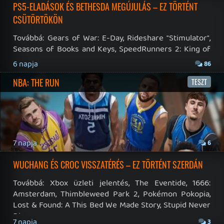
19 éve videójáték minden nap! Copyright 365 Media Kft
Impresszum
|
Hirdetési ajánlatunk
|
Felhasználási feltételek
|
Adatvédelmi elveink
|
Sütik
Hírek
|
Cikkek
|
Podcastok
|
Blogok
|
Gaming Fórum
|
Offtopic Fórum
RSS
|
Blog RSS
|
Podcast RSS
|
Instagram
|
Youtube
|
Facebook
|
Twitter
|
Patreon