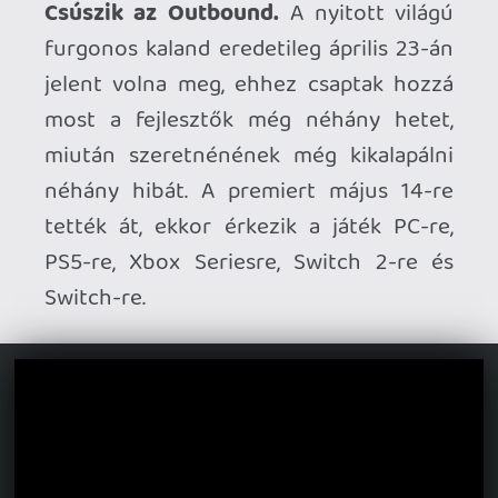
5 millió felett a Crimson Desert.
A Pearl
Abyss open-world akció-kalandja
továbbra sem lassít: a március végén
bejelentett 4 milliós mérföldkő után
most az 5 millió eladott példányt is
sikerült átlépnie a játéknak.