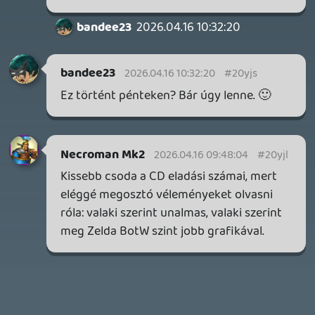
FIRE EMBLEM: FORTUNE'S WEAVE DIRECT, MAFIA: THE OLD
COUNTRY DLC – EZ TÖRTÉNT KEDDEN
Továbbá: Crimson Moon, The Walking Dead: Streets of
Survival, Endless Legend II.
1 napja
4
GAME PASS: AUGUSZTUS ELSŐ HETEI
A Beast of Reincarnation premier árnyékában ezúttal
inkább a Premium előfizetők könyvtára növekedik majd
a következő néhány napban.
2 napja
7
HETI MEGJELENÉSEK | 2026 #32
PREMIER
3 napja
7
IAN LIVINGSTONE - A VÉR-SZIGET LABIRINTUSA
KÖNYV