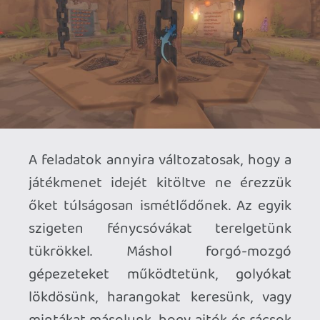
minden, de mégis részletgazdag, dús a
látkép. Imádnivaló, ahogy a csillagos ég
tükröződik az apró pocsolyákban vagy a
tenger felszínén, de az árnyékok
váltakozása, a napszakok dinamikája, a
látótávolság, vagy a nyílt víz hullámzása is
csodálatos művészeti víziónak a
bizonyíékai. A Gekkó (írjuk már
nagybetűvel) pedig cuki, kis
bogárhabzsoló, ugrándozó, tekergőző
gyíkocska, aki egyszerűségében is egy
kedvelhető hős.
A Gecko Gods technikailag igen stabil
lábakon áll. Steam Decken játszva,
mindent csutkára tolva, frém-zárakat
kiengedve ingadozó 40-80 FPS-t
mértem, de régi RTX2060-as laptopomon