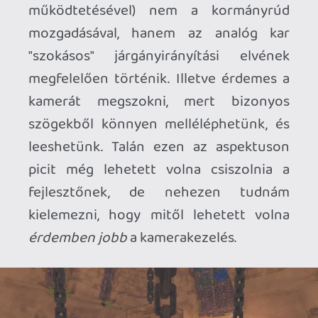
fajtáit, illetve a relikviákat. Aranyat
dobnak a legyőzött ellenfelek és a
széttört vázák, amelyeket az éjsötét
tükröknél tudunk bőrszínre és
bőrmintázatra váltani, pusztán
kozmetikai jelleggel.
Lehet elfogult vagyok, de nekem
borzasztóan tetszett a játék
látványvilága is. Amolyan cel-shades