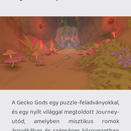
szálaiból fonódik össze. A történet
kezdetén egy szigeten találjuk magunkat,
amely első körben letaglózó méreteivel
telepedik apró hősünkre, de rájövünk,
hogy gekkónkkal egy bő óra alatt
felfedezhetjük és megoldhatjuk az elénk
pakolt kihívásokat. És ezután jön a
következő meglepetés: az első "fejezet"
teljesítése (ami persze csak képletes,
hiszen organikusan egybefüggő a játék
íve) egy kis hajóval jutalmazza hősünket,
amivel a környező kisebb-nagyobb
szigetek bejárása is megoldhatóvá válik.
A kisebb szigeteken előfordulhat, hogy
csak gyűjtögetnivalókat kaparhatunk
össze, más helyeken viszont gépezeteket
aktiválhatunk. És további két nagy
lokáció (a sivatagi templom és a vulkán
szigete) várja, hogy komolyabb