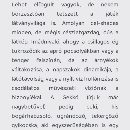
mindent visz a játék szíve, lelke, és
napsütötte hangulata. Na meg az
üzenete, miszerint néha a legkisebbek
számára tartogatja az élet a legnagyobb
kalandokat...
Gecko Gods |
PLATFORM
PC (tesztelve),
PlayStation, Switch |
KIADÓ
Super Rare
Originals |
FEJLESZTŐ
Inresin |
MEGJELENÉS
2026. április 16. |
ÁR
?? EUR