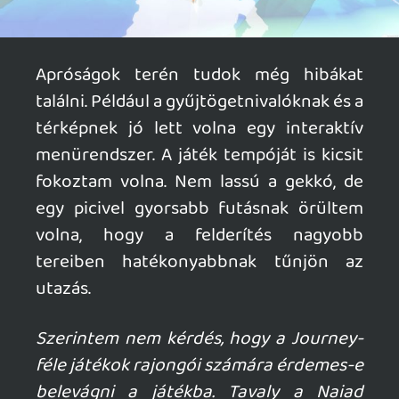
"A Gecko Gods technikailag igen stabil
lábakon áll."
Ránézésre Unity motort használ, de mert a
Steam adatlap szerint egy GeForce GT740
vagy Radeon HD 5770 is elég már neki,
ezért nem csoda, ha erősebb hardvereken
jobban is fut.