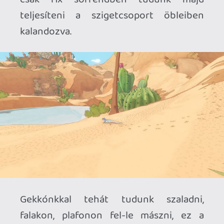
megfelelően történik. Illetve érdemes a
kamerát megszokni, mert bizonyos
szögekből könnyen melléléphetünk, és
leeshetünk. Talán ezen az aspektuson
picit még lehetett volna csiszolnia a
fejlesztőnek, de nehezen tudnám
kielemezni, hogy mitől lehetett volna
érdemben jobb
a kamerakezelés.
A feladatok annyira változatosak, hogy a