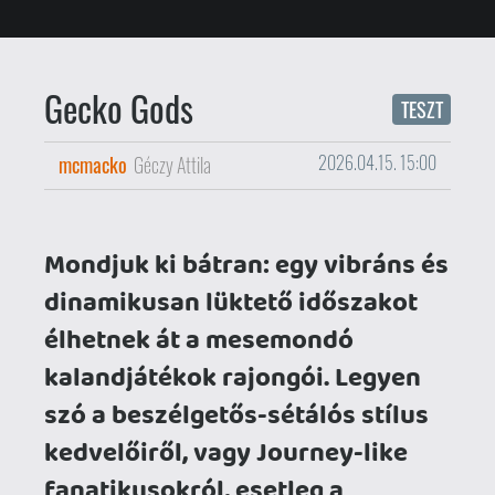
élhetnek át a mesemondó
kalandjátékok rajongói. Legyen
szó a beszélgetős-sétálós stílus
kedvelőiről, vagy Journey-like
fanatikusokról, esetleg a
filmszerű-platformerek
követőiről, jobbnál-jobb címek
záporoznak, főleg az indie
fejlesztőknek köszönhetően. A
Gecko Gods-ot én már nagyon
régóta vártam, Twitteren
lelkesen követtem az Inresin,
azaz Louis Waloschek munkáját,
ami szépen alakult, és lassan, de
biztosan formálódott. Arra
azonban nem számítottam, hogy
ennyire elégedett leszek a