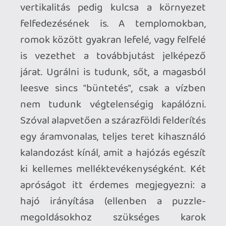
játékmenet idejét kitöltve ne érezzük
őket túlságosan ismétlődőnek. Az egyik
szigeten fénycsóvákat terelgetünk
tükrökkel. Máshol forgó-mozgó
gépezeteket működtetünk, golyókat
lökdösünk, harangokat keresünk, vagy
mintákat másolunk, hogy ajtók és rácsok
nyíljanak előttünk. Érdekesség, hogy
minimális harc is van a játékban. Gekkónk
ugyanis tud "ügető" mozdulatot tenni,
amivel lecsaphatjuk a Zeldákból ide
keveredett egyszemű skorpiókat, váza-
és virágszörnyeket. Semmi komolyra ne
számítsatok, de épp annyira jó és
hangsúlyos a harc, hogy kicsit fűszerezze
a terepi felderítést, de nincs túlságosan
erőltetve sem. Gyűjtögetnivalók
tekintetében a játék számon tartja a
terepen befalt változatos bogárvilág