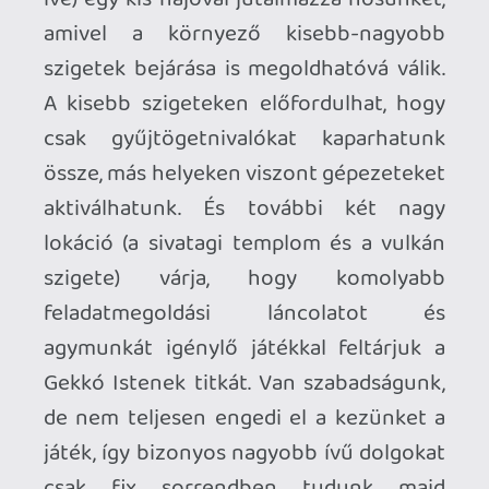
falakon, plafonon fel-le mászni, ez a
vertikalitás pedig kulcsa a környezet
felfedezésének is. A templomokban,
romok között gyakran lefelé, vagy felfelé
is vezethet a továbbjutást jelképező
járat. Ugrálni is tudunk, sőt, a magasból
leesve sincs "büntetés", csak a vízben
nem tudunk végtelenségig kapálózni.
Szóval alapvetően a szárazföldi felderítés
egy áramvonalas, teljes teret kihasználó
kalandozást kínál, amit a hajózás egészít
ki kellemes melléktevékenységként. Két
apróságot itt érdemes megjegyezni: a
hajó irányítása (ellenben a puzzle-
megoldásokhoz szükséges karok
működtetésével) nem a kormányrúd
mozgadásával, hanem az analóg kar
"szokásos" járgányirányítási elvének