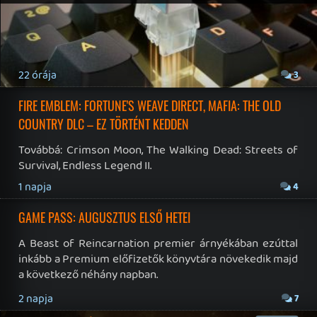
19 éve videójáték minden nap! Copyright 365 Media Kft
Impresszum
|
Hirdetési ajánlatunk
|
Felhasználási feltételek
|
Adatvédelmi elveink
|
Sütik
Hírek
|
Cikkek
|
Podcastok
|
Blogok
|
Gaming Fórum
|
Offtopic Fórum
RSS
|
Blog RSS
|
Podcast RSS
|
Instagram
|
Youtube
|
Facebook
|
Twitter
|
Patreon