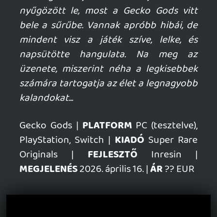
SENARA: THE SACRAMENT
TESZT
Szektások, mélytengeri rémek és egy realisztikus
óceánjáró. A SENARA-ban első pillantásra minden
megvan, ami a sikerhez kell, ez az összkép azonban
becsapós.
2 órája
MEGJELENÉSI DÁTUMOK NAPJA – EZ TÖRTÉNT SZERDÁN
Benne: Isle of Reveries, Beaten Path, Moonlighter 2: The