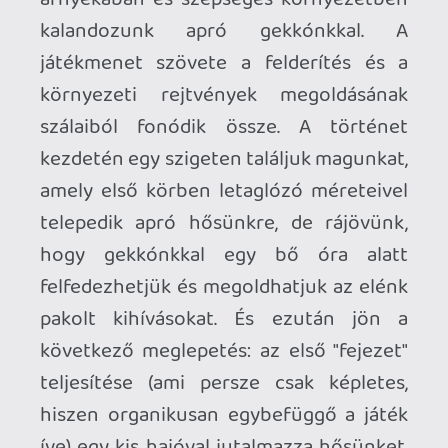
feladatmegoldási láncolatot és
agymunkát igénylő játékkal feltárjuk a
Gekkó Istenek titkát. Van szabadságunk,
de nem teljesen engedi el a kezünket a
játék, így bizonyos nagyobb ívű dolgokat
csak fix sorrendben tudunk majd
teljesíteni a szigetcsoport öbleiben
kalandozva.
Gekkónkkal tehát tudunk szaladni,