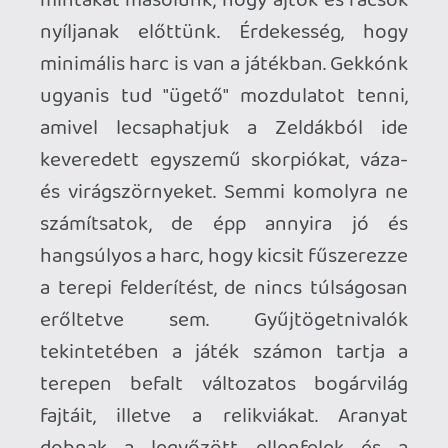
is fix 40 FPS-sel játszottam 4K-ban. Mi ez,
ha nem remek optimalizáltság?
Nem akarok elmenni a zenei háttér
mellett sem. A Gecko Gods muzsikái
folyamatosan hömpölyögnek-változnak,
olyan, mintha egy zenekar követné a
háttérből a szédítő magasságok és
kellemes napsütötte mezők között
szökellő gekkó kalandjait. Ha a Super
Rare kihozza a játék OST-jéből a
bakelitet, tutira rá fogok majd vetődni.
Mint kicsi hüllő a langyos kövön
sütkérező szitakötőre.