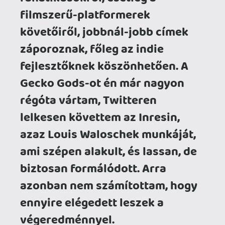
végeredménnyel.
A Gecko Gods egy puzzle-feladványokkal,
és egy nyílt világgal megtoldott Journey-
utód, amelyben misztikus romok
árnyékában és szépséges környezetben
kalandozunk apró gekkónkkal. A
játékmenet szövete a felderítés és a
környezeti rejtvények megoldásának