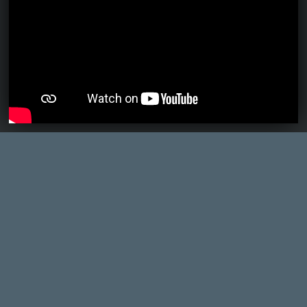
Endless Vault, Fallen Tear: The Ascension.
15 órája
2
CORSAIR CLIPPER PRO MINI 60 - KICSI, DE ERŐS
TESZT
22 órája
3
FIRE EMBLEM: FORTUNE'S WEAVE DIRECT, MAFIA: THE OLD
COUNTRY DLC – EZ TÖRTÉNT KEDDEN
Továbbá: Crimson Moon, The Walking Dead: Streets of
Survival, Endless Legend II.
1 napja
4
GAME PASS: AUGUSZTUS ELSŐ HETEI
A Beast of Reincarnation premier árnyékában ezúttal
inkább a Premium előfizetők könyvtára növekedik majd
a következő néhány napban.
2 napja
7
HETI MEGJELENÉSEK | 2026 #32
PREMIER