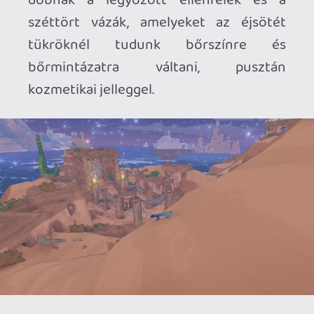
Apróságok terén tudok még hibákat
találni. Például a gyűjtögetnivalóknak és a
térképnek jó lett volna egy interaktív
menürendszer. A játék tempóját is kicsit
fokoztam volna. Nem lassú a gekkó, de
egy picivel gyorsabb futásnak örültem
volna, hogy a felderítés nagyobb
tereiben hatékonyabbnak tűnjön az
utazás.
Szerintem nem kérdés, hogy a Journey-
féle játékok rajongói számára érdemes-e
belevágni a játékba. Tavaly a Naiad
nyűgözött le, most a Gecko Gods vitt
bele a sűrűbe. Vannak apróbb hibái, de