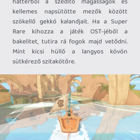
Ahhoz, hogy te is hozzászólj, be kell
jelentkezned!
mcmacko
2026.04.16 13:04:29
#20ykt
Ezen a téren a Deck egy vízválasztó. A
Steam Deck HQ asszem eléggé lehúzta,
hogy instabil, a képeiken is ilyen 25/35 FPS
körüli értékek voltak feltüntetve. De a
kódokat kiküldték majdnem 4 hete, szóval
lehet ők valami hiperkorai változattal
teszteltek.
Necroman Mk2
2026.04.16 12:55:49
Necroman Mk2
2026.04.16 12:55:49
#20yko