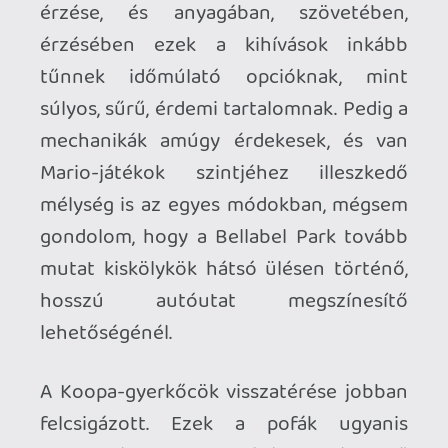
beszerezhető azok számára, akik az első
rész birtokában nem szeretnének teljes
dobozos árat kicsengetni. És
természetesen most is van visszafelé
kompatibilitás, tehát a Switch-be pakolva
a Switch 2-es kártyát, az eredeti verzió is
játszható lesz, a fenti technikai
frissítések,
és a DLC nélkül
.
Nem szeretnék abba belemenni, hogy