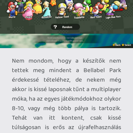
Technikailag, eskü néztem, hogy valami
okosságot kínál-e a játék a szokásos
felbontás-stabilizáláson túl, de nem
jöttem rá az esetleges turpisságra. Az
mondjuk elég korrekt frissítés, hogy a
cím 4K-ban fut dokkolt módon, kézben
tartva pedig 1080p/60FPS a jussunk, de
ezt megköszöntük volna egy ingyen
patch formájában is, ha már korán
invesztáltunk a Switch 2 konzolba, annak
megjelenési szakaszában. Apró
megfigyelés, de mintha a friss kontent
hangképe jobban illeszkedne a Switch 2
képességeihez. Mágikus csilingelések,
remek térbeliség érződik kézben tartva.
A lényeg tehát a friss kontenten van. Az
új tartalom pedig DLC-formában is