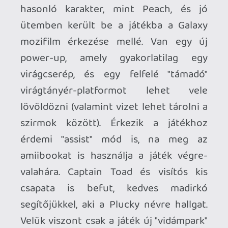
újragonodolásával machinálnak. Olyan
kihívásokat kapunk a helyi harcokhoz,
ahol érméket gyűjtögetünk,
bújócskázunk, baba-Yoshikat etetünk,
vagy szinkronizálva ugrálunk a túlélésért,
esetleg az alattunk tespedő platform
feljebb pumpálásáért. Az online
szobákban versenyezhetünk (propeller
virágokon, labdákon, vagy akár görkori-
kocsikba ülve), és itt is van bújócska.
A pályák teljesítésével Bellabel
vízcseppeket gyűjtögetünk, amelyek a kis
kertek locsolásakor hasznosulnak. A kicsi
terepelemeket meglocsolva pedig
különböző megnyitható virágokat
zsebelhetünk be, ezek kombinációival
variálhatjuk át a környezetet (pl. virágok,