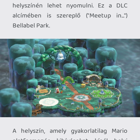
zenész-NPC karaktereknek hangszerek
megnyitásával), feldíszítve a kellemes
hangulatú Bellabel Park környezetét.
Nem mondom, hogy a készítők nem
tettek meg mindent a Bellabel Park
érdekessé tételéhez, de nekem még
akkor is kissé laposnak tűnt a multiplayer
móka, ha az egyes játékmódokhoz olykor
8-10, vagy még több pálya is tartozik.