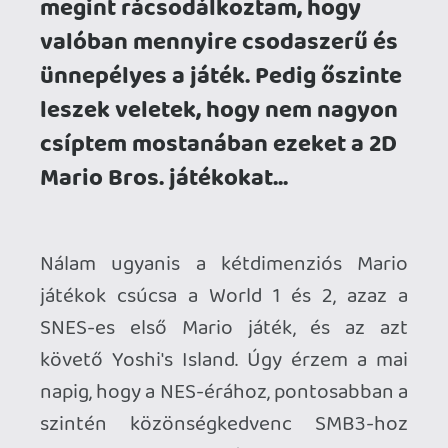
kicsit visszakanyarodó New Super Mario
Bros. játékok nem tudják úgy belém
akasztani azokat a bizonyos horgokat.
Elismerem őket, a DS/3DS
transzformáció, a Wii-n debütált négyfős
játékmenet tényleg iparági értékké
nőtték ki magukat. De számomra sosem
voltak annyira izgalmasak ezek a címek,
hogy az esetleges házibuli-játszmákon,
vagy az utazós unaloműzésen túl többet
invesztáljak beléjük.