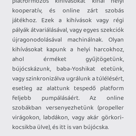
Tehát van itt kontent, csak kissé
túlságosan is erős az újrafelhasználás
érzése, és anyagában, szövetében,
érzésében ezek a kihívások inkább
tűnnek időmúlató opcióknak, mint
súlyos, sűrű, érdemi tartalomnak. Pedig a
mechanikák amúgy érdekesek, és van
Mario-játékok szintjéhez illeszkedő
mélység is az egyes módokban, mégsem
gondolom, hogy a Bellabel Park tovább
mutat kiskölykök hátsó ülésen történő,
hosszú autóutat megszínesítő
lehetőségénél.
A Koopa-gyerkőcök visszatérése jobban
felcsigázott. Ezek a pofák ugyanis
visszanyúlnak az alapjátékhoz, és a fő
kampány térképén, külön kihívásokon
keresztülhaladva lehet tőlük