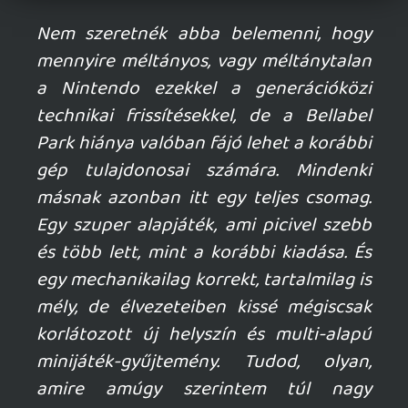
Nintendo.
A gyerekek miatt meg amúgy is boldogan
veszem, és miattuk szívesen le is ülök
eléjük én is:)
Stadia HUN
2026.04.07 09:08:07
Stadia HUN
2026.04.07 09:08:07
#20xud
Mario Kart World megdöbbentően jó, csak
ámulok rajta, nagyon tetszik. Még lehet,
hogy csak újdonság öröme miatt, de
nálam egyelőre 10/10-es élmény. Maga a
gép is nagyon bejön, mióta megvan,
érezhetően többet játszok. 🙂
Krisz576
2026.04.06 00:03:02
Krisz576
2026.04.06 00:03:02
#20xrs
Ezt már kinéztem magamnak, mármint
kisfiamnak.. de lehet én is nyomulok vele:)