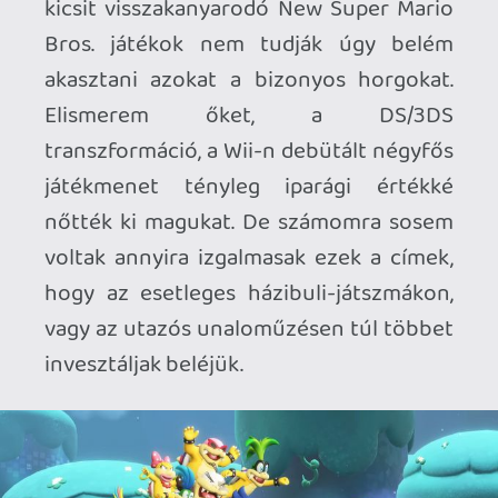
A Wonder viszont tényleg egy más szint.
A játékba minden kreatív erőt, ötletet,
vidámságot beleszuszakoltak a
Nintendónál, és szerintem már az eredeti
Switch játék is bravúros külsővel és
atmoszférával bírt. A pályák sokrétegű
kialakítása, a bejárt ív, az új erők és a
magok utáni hajsza, na meg az a fanyar
humor, ami a Virágságos Királyságból
áradt, új kedvenc 2D epizódommá emelte
a játékot. Kíváncsian vártam hát, hogy a
Switch 2 átirat mit tud majd felmutatni.
Ha többre vagy kíváncsi a Wonder
kapcsán,
olvasd el a játékról készült
tesztünket
. Gondolnád, hogy az eredeti
Switch játék már lassan három éve, hogy