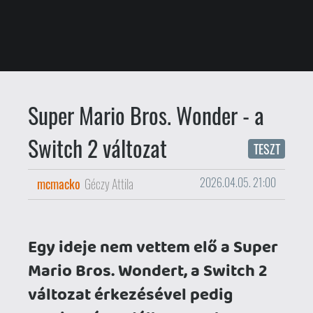
Egy ideje nem vettem elő a Super
Mario Bros. Wondert, a Switch 2
változat érkezésével pedig
megint rácsodálkoztam, hogy
valóban mennyire csodaszerű és
ünnepélyes a játék. Pedig őszinte
leszek veletek, hogy nem nagyon
csíptem mostanában ezeket a 2D
Mario Bros. játékokat...
Nálam ugyanis a kétdimenziós Mario
játékok csúcsa a World 1 és 2, azaz a
SNES-es első Mario játék, és az azt
követő Yoshi's Island. Úgy érzem a mai
napig, hogy a NES-érához, pontosabban a
szintén közönségkedvenc SMB3-hoz