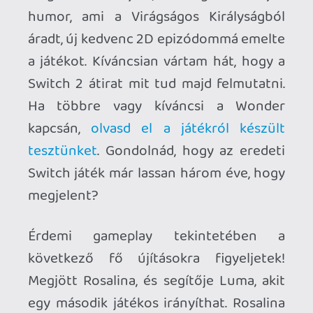
Velük viszont csak a játék új "vidámpark"
helyszínén lehet nyomulni. Ez a DLC
alcímében is szereplő ("Meetup in...")
Bellabel Park.
A helyszín, amely gyakorlatilag Mario
platformozós kihívásokat kínál helyi
kooperatív, és online zárt szobás
játékhoz. Ezek a kihívások vagy régi
pályák átvariálásával, vagy egyes szekciók