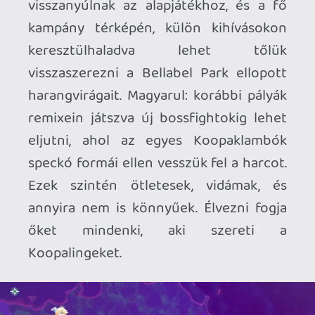
mennyire méltányos, vagy méltánytalan
a Nintendo ezekkel a generációközi
technikai frissítésekkel, de a Bellabel
Park hiánya valóban fájó lehet a korábbi
gép tulajdonosai számára. Mindenki
másnak azonban itt egy teljes csomag.
Egy szuper alapjáték, ami picivel szebb
és több lett, mint a korábbi kiadása. És
egy mechanikailag korrekt, tartalmilag is
mély, de élvezeteiben kissé mégiscsak
korlátozott új helyszín és multi-alapú
minijáték-gyűjtemény. Tudod, olyan,
amire amúgy szerintem túl nagy
szükségünk eddig sem volt. Remélem a
készítők már a Wonder második részére
összpontosítanak. Elképesztő
belegondolni, hogy ha ez egy
generációközi cím, esetleg mit hoznak
majd ki egy direkte Switch 2-re
fejlesztett folytatásból...