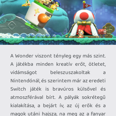
megjelent?
Érdemi gameplay tekintetében a
következő fő újításokra figyeljetek!
Megjött Rosalina, és segítője Luma, akit
egy második játékos irányíthat. Rosalina
hasonló karakter, mint Peach, és jó
ütemben került be a játékba a Galaxy
mozifilm érkezése mellé. Van egy új
power-up, amely gyakorlatilag egy
virágcserép, és egy felfelé "támadó"
virágtányér-platformot lehet vele
lövöldözni (valamint vizet lehet tárolni a
szirmok között). Érkezik a játékhoz
érdemi "assist" mód is, na meg az
amiibookat is használja a játék végre-
valahára. Captain Toad és visítós kis
csapata is befut, kedves madirkó
segítőjükkel, aki a Plucky névre hallgat.