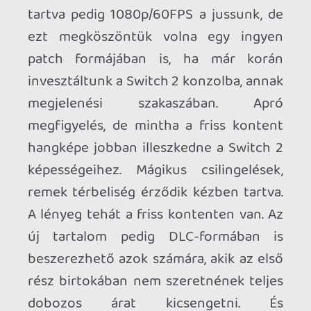
Ahhoz, hogy te is hozzászólj, be kell
jelentkezned!
keviny
2026.04.08 16:09:29
#20xyf
Köszi barátaim, akkor különösebb
lelkifurka nélkül kihagyom.
Necroman Mk2
2026.04.08 14:22:56
#20xy1
Nekem is olyannak tűnik, mintha ez a
kiegészítő lényegében egy mini Mario