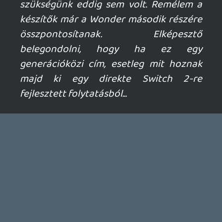
A morgásban upgrade-eknél viszont sajna
igazad van.. én szerencsére új tulaj vagyok,
így eleve Switch 2 "dobozra" megyek rá.
Sajna nem olcsó..
Koop mód amúgy jópofa lehet, egyelőre
Mario Kart World, ami nagyon betalált
nálunk.