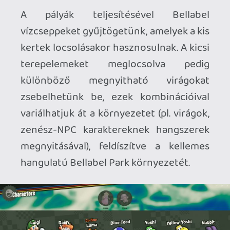
visszaszerezni a Bellabel Park ellopott
harangvirágait. Magyarul: korábbi pályák
remixein játszva új bossfightokig lehet
eljutni, ahol az egyes Koopaklambók
speckó formái ellen vesszük fel a harcot.
Ezek szintén ötletesek, vidámak, és
annyira nem is könnyűek. Élvezni fogja
őket mindenki, aki szereti a
Koopalingeket.