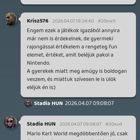
5 napja
7
IAN LIVINGSTONE - A VÉR-SZIGET LABIRINTUSA
KÖNYV
5 napja
2
DENSHATTACK!
TESZT
6 napja
9
A SONY MARAD A TERVNÉL – EZ TÖRTÉNT PÉNTEKEN
Továbbá: CloverPit, Marvel Tokon: Fighting Souls.
8 napja
12