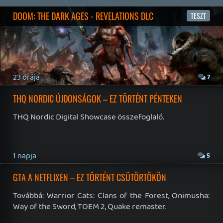
19 éve videójáték minden nap! Copyright 365 Media Kft
Impresszum
|
Hirdetési ajánlatunk
|
Felhasználási feltételek
|
Adatvédelmi elveink
|
Sütik
Hírek
|
Cikkek
|
Podcastok
|
Blogok
|
Gaming Fórum
|
Offtopic Fórum
RSS
|
Blog RSS
|
Podcast RSS
|
Instagram
|
Youtube
|
Facebook
|