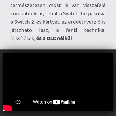
Party-t adna a Wonderhez.
keviny
2026.04.08 09:30:46
mcmacko
2026.04.08 11:47:09
#20xxc
Így.
keviny
2026.04.08 09:30:46
keviny
2026.04.08 09:30:46
#20xwk
Akkor ha jól veszem ki szavaidból, mint
single player kalandor, túl sok tartalmat
nem kapok a nehezen megszerzett
dollárjaimért cserébe...
Krisz576
2026.04.07 19:24:40
#20xw5
Engem ezek a játékok igazából annyira
már nem is érdekelnek, de gyermeki
rajongással értékelem a rengeteg fun
elemet, értéket, amit beléjük pakol a