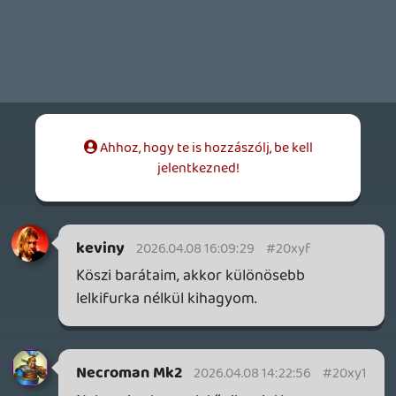
THQ NORDIC ÚJDONSÁGOK – EZ TÖRTÉNT PÉNTEKEN
THQ Nordic Digital Showcase összefoglaló.
1 napja
5
GTA A NETFLIXEN – EZ TÖRTÉNT CSÜTÖRTÖKÖN
Továbbá: Warrior Cats: Clans of the Forest, Onimusha:
Way of the Sword, TOEM 2, Quake remaster.
2 napja
9
SENARA: THE SACRAMENT
TESZT
Szektások, mélytengeri rémek és egy realisztikus
óceánjáró. A SENARA-ban első pillantásra minden
megvan, ami a sikerhez kell, ez az összkép azonban
becsapós.
2 napja
5
MEGJELENÉSI DÁTUMOK NAPJA – EZ TÖRTÉNT SZERDÁN
Benne: Isle of Reveries, Beaten Path, Moonlighter 2: The
Endless Vault, Fallen Tear: The Ascension.