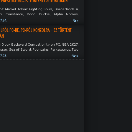
LENÉSI DÁTUM – EZ TÖRTÉNT CSÜTÖRTÖKÖN
á: Marvel Tokon: Fighting Souls, Borderlands 4,
ri, Constance, Dodo Duckie, Alpha Nomos,
as: Negative Frames.
7.24.
4
LRÓL PC-RE, PC-RŐL KONZOLRA – EZ TÖRTÉNT
ÁN
: Xbox Backward Compatibility on PC, NBA 2K27,
sser: Sea of Sword, Fountains, Parkasaurus, Two
Hospital: Full Health Collection.
7.23.
16