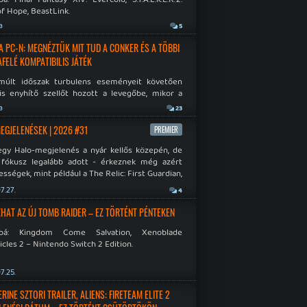
f Hope, BeastLink.
a
5
A PC-N: MEGNÉZTÜK MIT TUD A CONKER ÉS A TÖBBI
AFELÉ KOMPATIBILIS JÁTÉK
múlt időszak turbulens eseményeit követően
is enyhítő szellőt hozott a levegőbe, mikor a
oft bejelentette, hogy PC-re is kiterjesztik az
a
23
Original visszafelé kompatibilitást. Lássuk,
 jutottak...
MEGJELENÉSEK | 2026 #31
PREMIER
egy Halo-megjelenés a nyár kellős közepén, de
 fókusz legalább adott - érkeznek még azért
sségek, mint például a The Relic: First Guardian,
blade Chronicles 2 és a Dispatch új átiratai vagy
7.27.
4
 a Mistfall Hunter
HAT AZ ÚJ TOMB RAIDER – EZ TÖRTÉNT PÉNTEKEN
bbá: Kingdom Come Salvation, Xenoblade
cles 2 – Nintendo Switch 2 Edition.
7.25.
INE SZTORI TRAILER, ALIENS: FIRETEAM ELITE 2