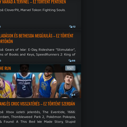
Y MARAD A TERVNÉL – EZ TÖRTÉNT PÉNTEKEN
á: CloverPit, Marvel Tokon: Fighting Souls.
a
12
LADÁSOK ÉS BETHESDA MEGÚJULÁS – EZ TÖRTÉNT
ÖRTÖKÖN
á: Gears of War: E-Day, Rideshare "Stimulator",
ns of Books and Keys, SpeedRunners 2: King of
.
a
86
THE RUN
TESZT
a
6
NG ÉS CROC VISSZATÉRÉS – EZ TÖRTÉNT SZERDÁN
bá: Xbox üzleti jelentés, The Eventide, 1666:
rdam, Thimbleweed Park 2, Pokémon Pokopia,
& Found: A This Bed We Made Story, Stupid
 Dies.