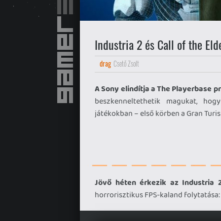
Industria 2 és Call of the El
drag
Csető Zsolt
A Sony elindítja a The Playerbase p
beszkenneltethetik magukat, hogy
játékokban – első körben a Gran Turi
Jövő héten érkezik az Industria 2
horrorisztikus FPS-kaland folytatása: 