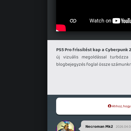
PS5 Pro frissítést kap a Cyberpunk 
új vizuális megoldással turbózza
blogbejegyzés foglal össze számunkr
Ahhoz, hogy t
Necroman Mk2
2026.04.08