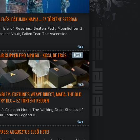
LENÉSI DÁTUMOK NAPJA – EZ TÖRTÉNT SZERDÁN
: Isle of Reveries, Beaten Path, Moonlighter 2:
dless Vault, Fallen Tear: The Ascension.
2
R CLIPPER PRO MINI 60 - KICSI, DE ERŐS
TESZT
a
1
EMBLEM: FORTUNE'S WEAVE DIRECT, MAFIA: THE OLD
RY DLC – EZ TÖRTÉNT KEDDEN
bá: Crimson Moon, The Walking Dead: Streets of
al, Endless Legend II.
a
4
PASS: AUGUSZTUS ELSŐ HETEI