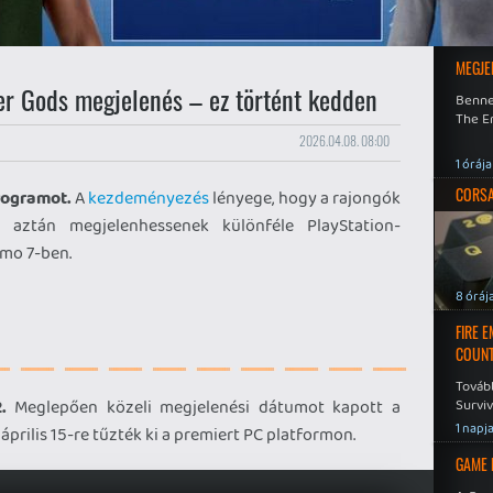
MEGJE
der Gods megjelenés – ez történt kedden
Benne
The En
2026.04.08. 08:00
1 órája
CORSAI
rogramot.
A
kezdeményezés
lényege, hogy a rajongók
 aztán megjelenhessenek különféle PlayStation-
smo 7-ben.
8 óráj
FIRE 
COUNT
Továb
.
Meglepően közeli megjelenési dátumot kapott a
Surviv
1 napj
április 15-re tűzték ki a premiert PC platformon.
GAME 