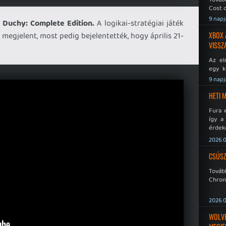
Cost o
9 napj
 Duchy: Complete Edition.
A logikai-stratégiai játék
megjelent, most pedig bejelentették, hogy április 21-
XBOX 
VISSZ
Az el
egy k
Micros
9 napj
Xbox 
meddig
HETI 
Fura 
így a
érdeke
a Xeno
2026.0
éppen
CSÚSZ
Tová
Chroni
2026.0
WOLVER