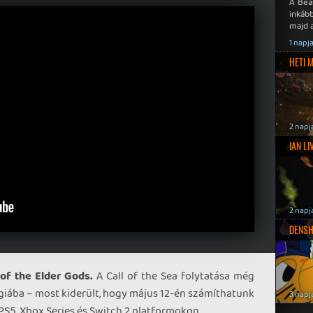
A Bea
inkáb
majd 
1 napj
HETI 
2 napj
IAN L
2 napj
DENSH
of the Elder Gods.
A Call of the Sea folytatása még
giába – most kiderült, hogy május 12-én számíthatunk
3 napj
 PS5, Xbox Series és Switch 2 platformokon.