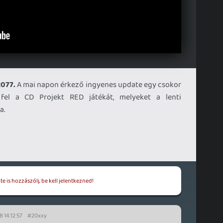
2077.
A mai napon érkező ingyenes update egy csokor
 fel a CD Projekt RED játékát, melyeket a lenti
a.
e is hozzászólj, be kell jelentkezned!
 14:12:57
#20xxy