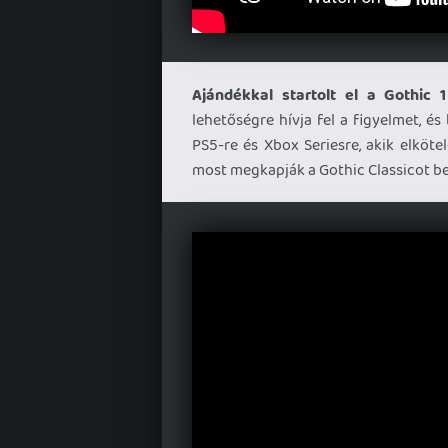
Ajándékkal startolt el a Gothic 
lehetőségre hívja fel a figyelmet, és
PS5-re és Xbox Seriesre, akik elköt
most megkapják a Gothic Classicot b