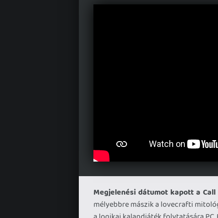
Megjelenési dátumot kapott a Call 
mélyebbre mászik a lovecrafti mitoló
a logikai kalandjáték folytatására PC,