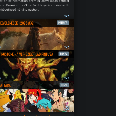
st of Reincarnation premier árnyékában ezúttal
b a Premium előfizetők könyvtára növekedik
a következő néhány napban.
a
7
MEGJELENÉSEK | 2026 #32
PREMIER
a
7
IVINGSTONE - A VÉR-SZIGET LABIRINTUSA
KÖNYV
a
2
ATTACK!
TESZT
a
9