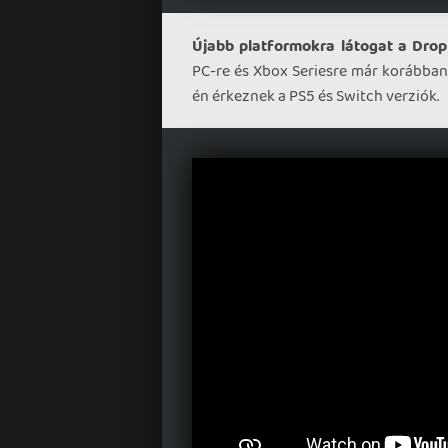
Újabb platformokra látogat a Drop
PC-re és Xbox Seriesre már korábban 
én érkeznek a PS5 és Switch verziók.