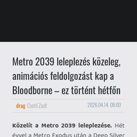
Metro 2039 leleplezés közeleg,
animációs feldolgozást kap a
Bloodborne – ez történt hétfőn
drag
Csető Zsolt
2026.04.14. 08:00
Közelít a Metro 2039 leleplezése.
Hét
évvel a Metro Exodus után a Deep Silver
és a 4A Games viszatér a szériához,
melynek következő felvonását április 16-
án, itteni idő szerint 19 órakor fogják
bemutatni egy Xbox First Look adás
keretein belül.