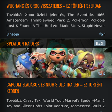
Gaming Fórum
|
Offtopic Fórum
RSS
|
Blog RSS
|
Podcast RSS
|
Instagram
|
Youtube
|
Facebook
|
Twitter
|
Patreon