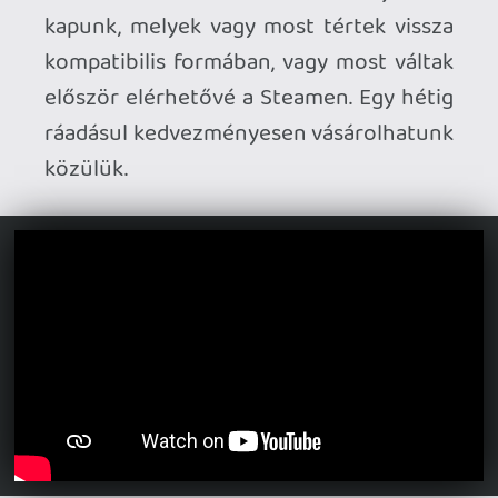
Ahhoz, hogy te is hozzászólj, be kell
jelentkezned!
nonkeat
2026.04.14 15:49:52
#20ydw
Idén se lesz már GTA VI...