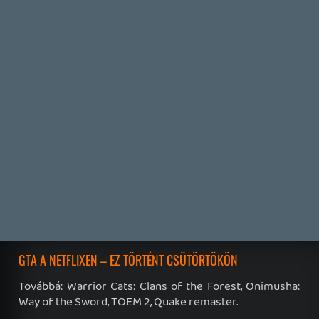
GAME PASS: AUGUSZTUS ELSŐ HETEI
A Beast of Reincarnation premier árnyékában ezúttal
inkább a Premium előfizetők könyvtára növekedik majd
a következő néhány napban.
2 napja
7
HETI MEGJELENÉSEK | 2026 #32
PREMIER
3 napja
7
IAN LIVINGSTONE - A VÉR-SZIGET LABIRINTUSA
KÖNYV
3 napja
2
DENSHATTACK!
TESZT