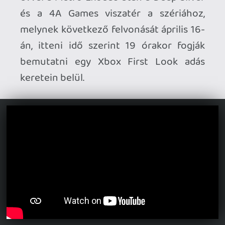
Bloodborne animációs film készül.
A
Sony Pictures bejelentette, hogy az R
besorolású adaptáción a PlayStation
Productions, a Lyrical Animation és Sean
McLoughlin (jacksepticeye) videós
dolgoznak – egyéb részletek egyelőre
nem ismertek.
Hackertámadás áldozata lett a
Rockstar Games.
A ShinyHunters
csapata a dark weben tette közzé az
ellopott adatokat – korábban arról is