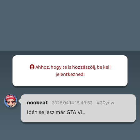
Szektások, mélytengeri rémek és egy realisztikus
óceánjáró. A SENARA-ban első pillantásra minden
megvan, ami a sikerhez kell, ez az összkép azonban
becsapós.
12 órája
1
MEGJELENÉSI DÁTUMOK NAPJA – EZ TÖRTÉNT SZERDÁN
Benne: Isle of Reveries, Beaten Path, Moonlighter 2: The
Endless Vault, Fallen Tear: The Ascension.
1 napja
2
CORSAIR CLIPPER PRO MINI 60 - KICSI, DE ERŐS
TESZT
1 napja
3
FIRE EMBLEM: FORTUNE'S WEAVE DIRECT, MAFIA: THE OLD
COUNTRY DLC – EZ TÖRTÉNT KEDDEN
Továbbá: Crimson Moon, The Walking Dead: Streets of
Survival, Endless Legend II.
2 napja
4