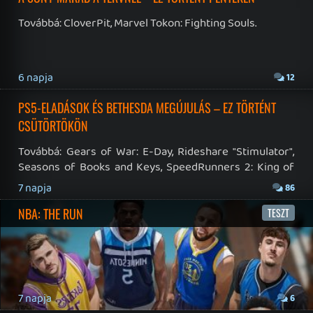
19 éve videójáték minden nap! Copyright 365 Media Kft
Impresszum
|
Hirdetési ajánlatunk
|
Felhasználási feltételek
|
Adatvédelmi elveink
|
Sütik
Hírek
|
Cikkek
|
Podcastok
|
Blogok
|