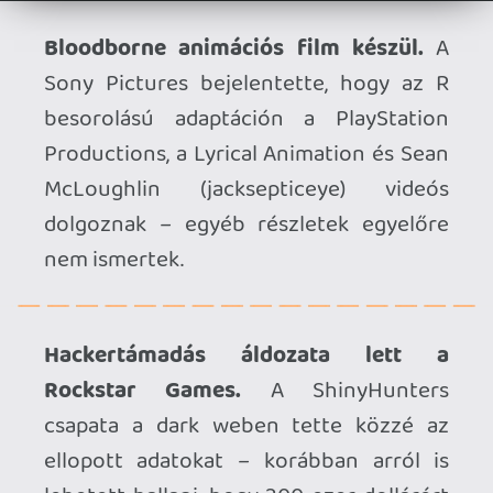
lehetett hallani, hogy 200 ezer dollárért
árulják azokat, ezt azonban cáfolták. A
beszámolók szerint főként a GTA Online
és a Red Dead Online kapcsán tettek
szert különféle mérőszámokra, költési
statisztikákkal és szokásokkal. A Rockstar
egyelőre még nem reagált a
történésekre.
Elindult a Warhammer Classics.
A címke
alatt több mint 20 klasszikus PC-játékot
kapunk, melyek vagy most tértek vissza
kompatibilis formában, vagy most váltak
először elérhetővé a Steamen. Egy hétig
ráadásul kedvezményesen vásárolhatunk