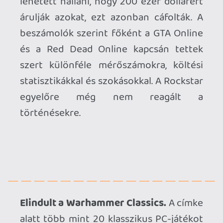
közülük.
Switch 2-re költözik az Overwatch.
Valójában a második részről van szó, ami
egy ideje már sorszám nélkül fut – a mai
napon a Nintendo konzoljára is ellátogat,
méghozzá a most induló „Summit”
szezonnal párhuzamosan.