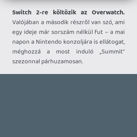
GTA A NETFLIXEN – EZ TÖRTÉNT CSÜTÖRTÖKÖN
Továbbá: Warrior Cats: Clans of the Forest, Onimusha:
Way of the Sword, TOEM 2, Quake remaster.
1 órája
SENARA: THE SACRAMENT
TESZT