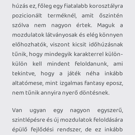
hőst irányítunk.
A mozdulatokon és a nagyon basic
fejlődésen túl nincsenek valódi
képességfák vagy komoly rendszerek, így
aki mélyebb mechanikát, variálható
buildeket vagy erős RPG-vonalat keres,
az itt csalódni fog. A Heroes of Mount
Dragon minden értelemben közepes
játék, ami így bő fél évvel a megjelenése
után pontosan annyira süllyedt el a