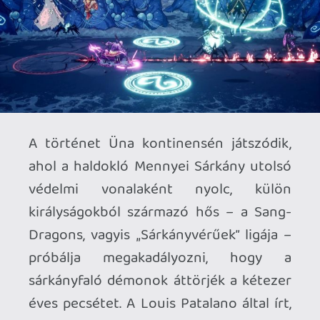
Dragons & Ladders – ugyanezt a világot
fordítják le könnyedebb, családi asztali
formátumra, sárkánytojással, Dragon
Souls-szal és hőssé válással. Ezek a
motívumok szépen visszaköszönnek a
digitális verzióban is.
Nyolc hős, rengeteg régió és minimális
történet: a hangsúly egyértelműen a
fentebb említett sárkányfalók hatalomra
jutásának megakadályozásán van. A
hősök mind mozgásban és vizuálisan is
eltérnek egymástól, sőt kifejezetten
karakteresek, ami viszont közös bennük,
az az úgynevezett szupertámadás:
ilyenkor rövid időre sárkánnyá
változhatunk, és konkrétan letakarítjuk a
pályát. A játékmenet roppant egyszerű –
cserébe négyen is játszható egyszerre,