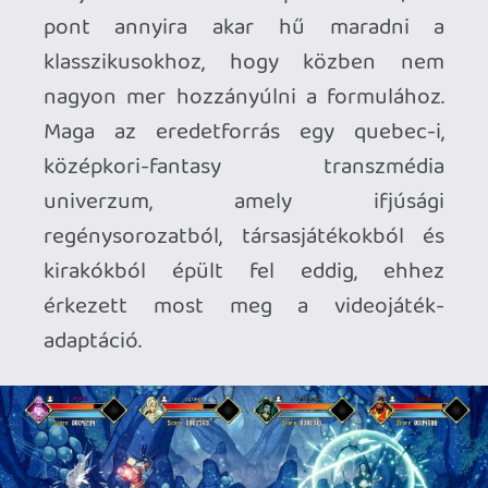
A történet Üna kontinensén játszódik,
ahol a haldokló Mennyei Sárkány utolsó
védelmi vonalaként nyolc, külön
királyságokból származó hős – a Sang-
Dragons, vagyis „Sárkányvérűek” ligája –
próbálja megakadályozni, hogy a
sárkányfaló démonok áttörjék a kétezer
éves pecsétet. A Louis Patalano által írt,
illusztrált regények mindegyike egy-egy
főszereplő (Ozlow, Eliadora, Grog, Fenek,
Tiberius, Altazar, Zenora, Léone) saját
régióját és személyes drámáját mutatja
be, fokozatosan építve fel a teljes liga
eredettörténetét, míg a Gladius
kiadásában megjelent társasjátékok –
köztük a L’Éveil des Sang-Dragons és a