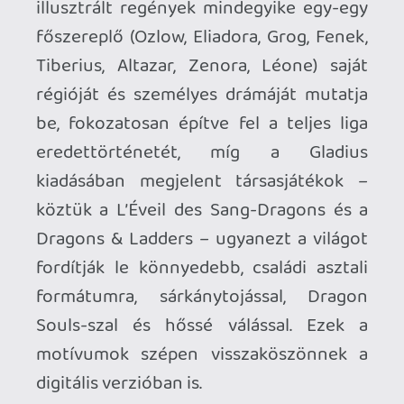
ami így igazi hétvégi kanapé-
szórakozássá teszi, főleg kisebb
gyerekekkel.
Némileg árnyalja a képet az a döntés,
hogy ha valamelyik karakter elhalálozik,
akkor nem lehet újra feléleszteni: furcsa
húzás ez, főleg egy fiatalabb korosztályra
pozicionált terméknél, amit őszintén
szólva nem nagyon értek. Maguk a