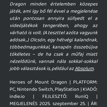
ránzésre a 7-14 éves korosztályt érheted
alatta. A világ ismerete amúgy mennyire
szükséges a játék történetének
megértéséhez?