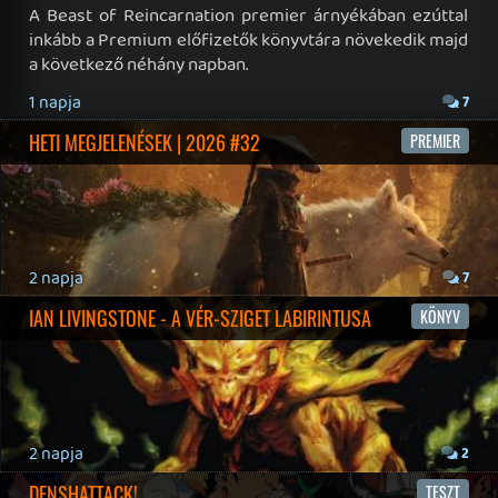
19 éve videójáték minden nap! Copyright 365 Media Kft
Impresszum
|
Hirdetési ajánlatunk
|
Felhasználási feltételek
|
Adatvédelmi elveink
|
Sütik