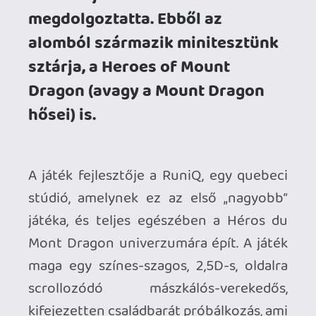
kifejezetten családbarát próbálkozás, ami
pont annyira akar hű maradni a
klasszikusokhoz, hogy közben nem
nagyon mer hozzányúlni a formulához.
Maga az eredetforrás egy quebec-i,
középkori-fantasy transzmédia
univerzum, amely ifjúsági
regénysorozatból, társasjátékokból és
kirakókból épült fel eddig, ehhez
érkezett most meg a videojáték-
adaptáció.