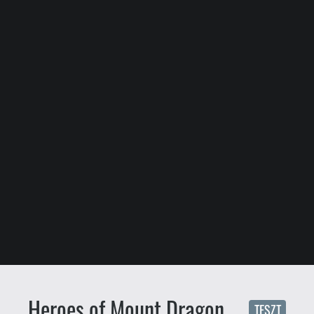
Heroes of Mount Dragon
TESZT
Ghz
Szabó Ákos
2026.04.04. 11:30
A metroidvaniák mellett a másik
nagy gyengém a beat’em upok
világa. Ezeket – talán a stílus
limitációi, talán a túlzottan retro
prezentáció miatt – elég sokáig