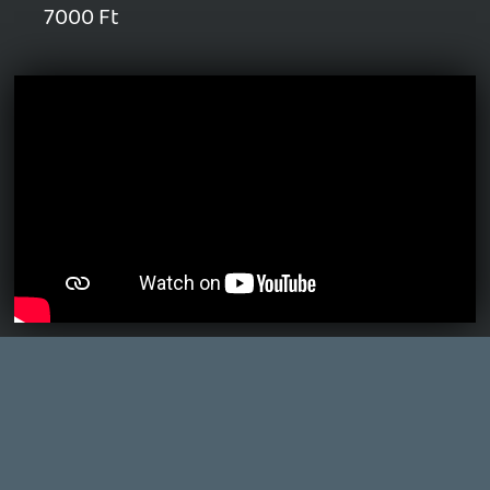
MEGJELENÉSI DÁTUMOK NAPJA – EZ TÖRTÉNT SZERDÁN
Benne: Isle of Reveries, Beaten Path, Moonlighter 2: The
Endless Vault, Fallen Tear: The Ascension.
7 órája
2
CORSAIR CLIPPER PRO MINI 60 - KICSI, DE ERŐS
TESZT
14 órája
2
FIRE EMBLEM: FORTUNE'S WEAVE DIRECT, MAFIA: THE OLD
COUNTRY DLC – EZ TÖRTÉNT KEDDEN
Továbbá: Crimson Moon, The Walking Dead: Streets of