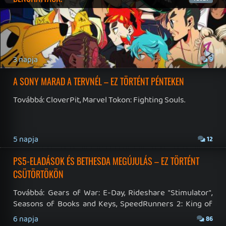
Hírek
|
Cikkek
|
Podcastok
|
Blogok
|
Gaming Fórum
|
Offtopic Fórum
RSS
|
Blog RSS
|
Podcast RSS
|
Instagram
|
Youtube
|
Facebook
|
Twitter
|
Patreon