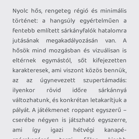
mozdulatok látványosak és elég könnyen
előhozhatók, viszont kicsit időhúzásnak
tűnik, hogy mindegyik karakterrel külön-
külön kell mindent feloldanunk, ami
tekintve, hogy a játék néha inkább
altatómese, mint izgalmas fantasy eposz,
nem tűnik annyira nyerő döntésnek.
Van ugyan egy nagyon egyszerű,
szintlépésre és új mozdulatok feloldására
épülő fejlődési rendszer, de ez inkább
vékony motivációs réteg, semmint valódi
buildépítős mélység – itt nem fogjuk
kiélni a min-maxoló, RPG-elemekért
kiáltó énünket. Minden játéknál
elmondható, hogy a lényeg a
részletekben rejlik, és sajnos ez az a
terület, ahol a legtöbb vért veszíti a
sárkányunk: mind az ellenfelek, mind a