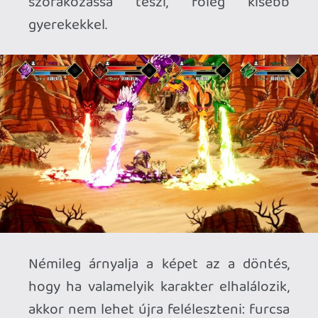
pályák, mind pedig az azokon végezhető
tevékenységek elképesztően repetitívek.
Sok ellenfél kis túlzással csak át lett
skinelve, a világok ugyan látványban
különböznek, de semmilyen extra vagy új
mechanikával nem rendelkeznek –
egészen pontosan ugyanazt fogjuk
csinálni az elejétől a végéig. Megyünk,
gyakunk, jön egy rész, ahol hullámokban
kell visszaverni az ellent, vannak pajzsos
meg repülő ellenfelek, és minden pálya
végén kapunk egy specifikus, valamelyik
karakterhez köthető bosst. Sajnos még
az sem működik, hogy lenne valami plusz
réteg, ha az adott bosshoz az ahhoz
tartozó karakterrel jutunk el, mert a
párbeszéd közöttük akkor is
megtörténik, ha éppen egy teljesen más