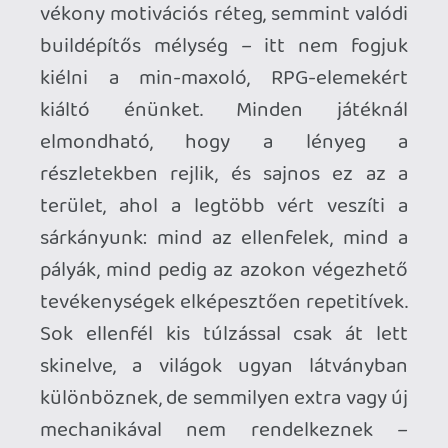
videójátékok tengerében, ahogy az
várható is volt. (A teszttel azóta vagyunk
adósak...) Olcsón, egy hétvégi kalandnak,
többedmagunkkal, kanapén összebújva
tökéletes – de ha csak a műfaj miatt
nézelődünk, vannak nála sokkal-sokkal
jobb választások is, például az
Absolum
.
Heroes of Mount Dragon | PLATFORM:
PC, Nintendo Switch, PlayStation | KIADÓ:
indie.io | FEJLESZTŐ: RuniQ |
MEGJELENÉS 2025. szeptember 25. | ÁR:
7000 Ft