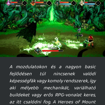
Ahhoz, hogy te is hozzászólj, be kell
jelentkezned!
Ghz
2026.04.14 11:25:40
#20yda
Egyáltalán nincs benne vér vagy ilyesmi,
egy 8-14 között kategória simán elvan
vele. Faék egyszerű a történet meg a story,
biztosan hozzáad a világ és karakterek
ismerete de nem alapfeltétel.
Necroman Mk2
2026.04.08 09:46:13
Necroman Mk2
2026.04.08 09:46:13
#20xwn
Kisebb gyereket írsz a tesztben, de