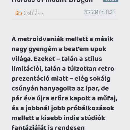
csúnyán hanyagolta az ipar, de
pár éve újra erőre kapott a műfaj,
és a jobbnál jobb próbálkozások
mellett a kisebb indie stúdiók
fantáziáját is rendesen
megdolgoztatta. Ebből az
alomból származik minitesztünk
sztárja, a Heroes of Mount
Dragon (avagy a Mount Dragon
hősei) is.
A játék fejlesztője a RuniQ, egy quebeci
stúdió, amelynek ez az első „nagyobb”
játéka, és teljes egészében a Héros du
Mont Dragon univerzumára épít. A játék
maga egy színes-szagos, 2,5D-s, oldalra
scrollozódó mászkálós-verekedős,