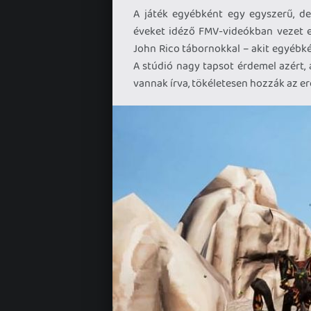
A játék egyébként egy egyszerű, de 
éveket idéző FMV-videókban vezet e
John Rico tábornokkal – akit egyébké
A stúdió nagy tapsot érdemel azért,
vannak írva, tökéletesen hozzák az er