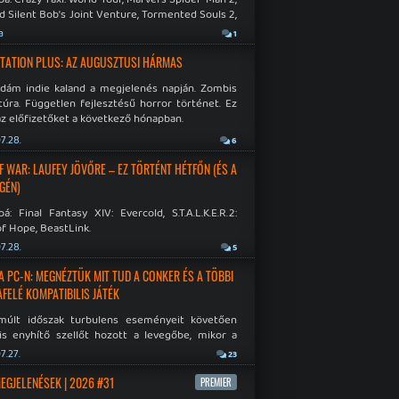
d Silent Bob's Joint Venture, Tormented Souls 2,
e Room in Hell, Slain 2: The Beast Within.
a
1
TATION PLUS: AZ AUGUSZTUSI HÁRMAS
idám indie kaland a megjelenés napján. Zombis
túra. Független fejlesztésű horror történet. Ez
az előfizetőket a következő hónapban.
7.28.
6
F WAR: LAUFEY JÖVŐRE – EZ TÖRTÉNT HÉTFŐN (ÉS A
GÉN)
á: Final Fantasy XIV: Evercold, S.T.A.L.K.E.R.2:
f Hope, BeastLink.
7.28.
5
A PC-N: MEGNÉZTÜK MIT TUD A CONKER ÉS A TÖBBI
AFELÉ KOMPATIBILIS JÁTÉK
múlt időszak turbulens eseményeit követően
is enyhítő szellőt hozott a levegőbe, mikor a
oft bejelentette, hogy PC-re is kiterjesztik az
7.27.
23
Original visszafelé kompatibilitást. Lássuk,
 jutottak...
MEGJELENÉSEK | 2026 #31
PREMIER