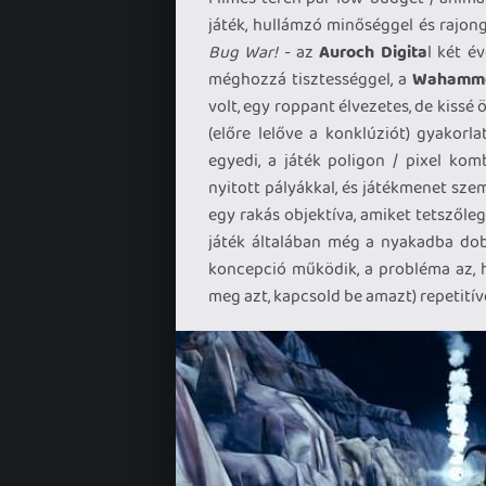
játék, hullámzó minőséggel és rajong
Bug War!
- az
Auroch Digita
l két é
méghozzá tisztességgel, a
Wahamme
volt, egy roppant élvezetes, de kissé
(előre lelőve a konklúziót) gyakorl
egyedi, a játék poligon / pixel komb
nyitott pályákkal, és játékmenet sze
egy rakás objektíva, amiket tetszőle
játék általában még a nyakadba dob
koncepció működik, a probléma az, h
meg azt, kapcsold be amazt) repetitív