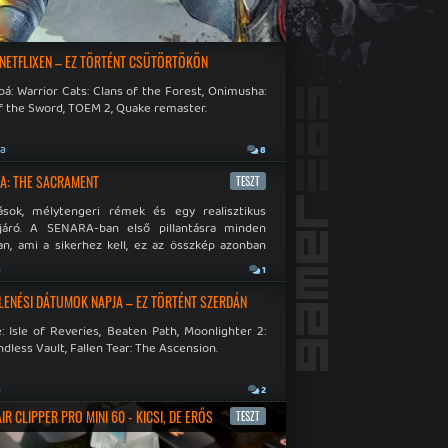
 NETFLIXEN – EZ TÖRTÉNT CSÜTÖRTÖKÖN
á: Warrior Cats: Clans of the Forest, Onimusha:
f the Sword, TOEM 2, Quake remaster.
ja
8
A: THE SACRAMENT
TESZT
ások, mélytengeri rémek és egy realisztikus
járó. A SENARA-ban első pillantásra minden
n, ami a sikerhez kell, ez az összkép azonban
pós.
a
1
LENÉSI DÁTUMOK NAPJA – EZ TÖRTÉNT SZERDÁN
: Isle of Reveries, Beaten Path, Moonlighter 2:
dless Vault, Fallen Tear: The Ascension.
a
2
R CLIPPER PRO MINI 60 - KICSI, DE ERŐS
TESZT