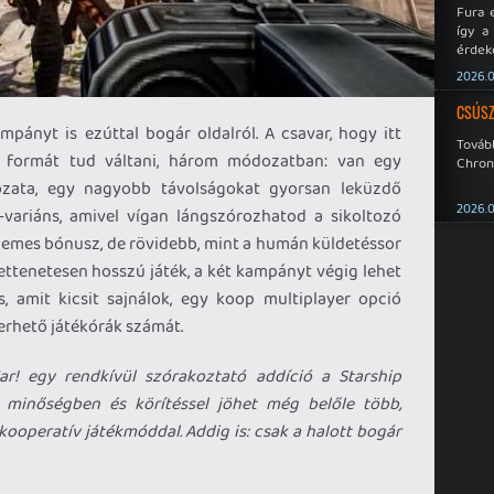
Fura 
így a
érdeke
a Xeno
2026.0
éppen
CSÚSZ
ányt is ezúttal bogár oldalról. A csavar, hogy itt
Tová
i formát tud váltani, három módozatban: van egy
Chroni
ozata, egy nagyobb távolságokat gyorsan leküzdő
2026.0
-variáns, amivel vígan lángszórozhatod a sikoltozó
emes bónusz, de rövidebb, mint a humán küldetéssor
ttenetesen hosszú játék, a két kampányt végig lehet
cs, amit kicsit sajnálok, egy koop multiplayer opció
erhető játékórák számát.
! egy rendkívül szórakoztató addíció a Starship
n minőségben és körítéssel jöhet még belőle több,
kooperatív játékmóddal. Addig is: csak a halott bogár