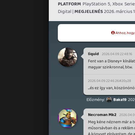
PLATFORM
PlayStation 5, Xbox Serie
Digital |
MEGJELENÉS
2026. március 1
Ahhoz, hogy t
liquid
2026.04.09 22:48:16
Fent van a Disney+ kínálat
magyar szinkronnal, btw.
2026.04.09 22:46:26
#20y28
...és ez így van, köszönön
Baka19
202
Necroman Mk2
2026.04.09
Meg kéne néznem már a tel
műsorsávban és a reklám 
A könyvet elolvastam, de a