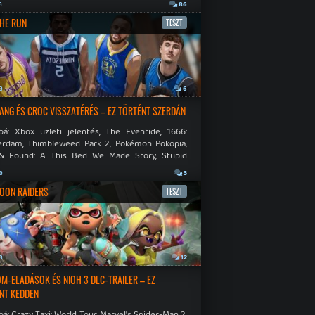
.
a
86
THE RUN
TESZT
a
6
NG ÉS CROC VISSZATÉRÉS – EZ TÖRTÉNT SZERDÁN
bá: Xbox üzleti jelentés, The Eventide, 1666:
rdam, Thimbleweed Park 2, Pokémon Pokopia,
& Found: A This Bed We Made Story, Stupid
 Dies.
a
3
OON RAIDERS
TESZT
a
12
M-ELADÁSOK ÉS NIOH 3 DLC-TRAILER – EZ
NT KEDDEN
á: Crazy Taxi: World Tour, Marvel's Spider-Man 2,