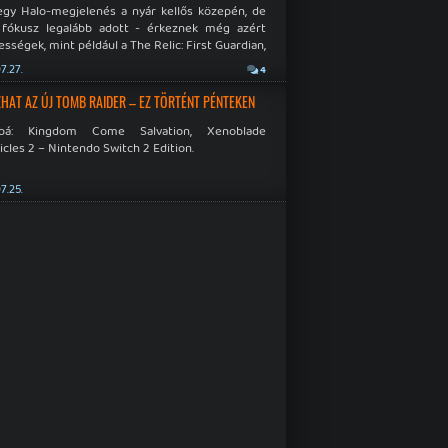
egy Halo-megjelenés a nyár kellős közepén, de
 fókusz legalább adott - érkeznek még azért
sségek, mint például a The Relic: First Guardian,
blade Chronicles 2 és a Dispatch új átiratai vagy
7.27.
4
 a Mistfall Hunter
HAT AZ ÚJ TOMB RAIDER – EZ TÖRTÉNT PÉNTEKEN
bbá: Kingdom Come Salvation, Xenoblade
cles 2 – Nintendo Switch 2 Edition.
7.25.