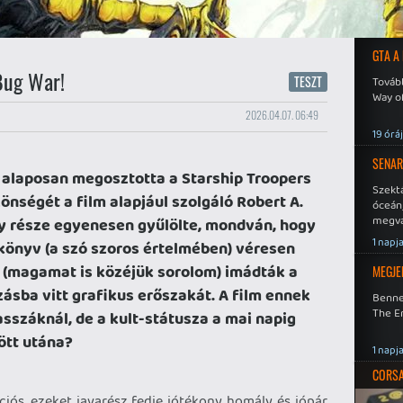
GTA A
Bug War!
TESZT
Tovább
Way o
2026.04.07. 06:49
19 órá
SENAR
 alaposan megosztotta a Starship Troopers
Szekt
zönségét a film alapjául szolgáló Robert A.
óceán
megva
gy része egyenesen gyűlölte, mondván, hogy
becsa
1 napj
 könyv (a szó szoros értelmében) véresen
 (magamat is közéjük sorolom) imádták a
MEGJE
zásba vitt grafikus erőszakát. A film ennek
Benne
The En
sszáknál, de a kult-státusza a mai napig
ött utána?
1 napj
CORSAI
iós, ezeket javarész fedje jótékony homály, és jópár