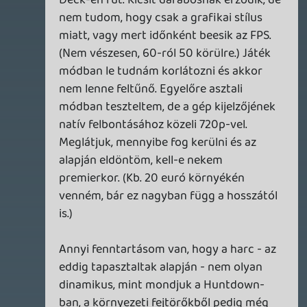
DOOM: THE DARK AGES - REVELATIONS DLC
TESZT
20 órája
6
THQ NORDIC ÚJDONSÁGOK – EZ TÖRTÉNT PÉNTEKEN
THQ Nordic Digital Showcase összefoglaló.
1 napja
5
GTA A NETFLIXEN – EZ TÖRTÉNT CSÜTÖRTÖKÖN
Továbbá: Warrior Cats: Clans of the Forest, Onimusha:
Way of the Sword, TOEM 2, Quake remaster.
2 napja
9
SENARA: THE SACRAMENT
TESZT
Szektások, mélytengeri rémek és egy realisztikus