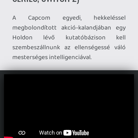
REPLACED (PC, XBOX ONE,
XBOX SERIES)
Rengeteg csúszást követően végre
elkészült az alternatív 80-as években
játszódó cyberpunk cinematic
platformer.