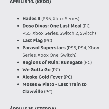
Switch)
Cthulhu: The Cosmic Abyss
(PC,
PS5, Xbox Series)
Tomodachi Life: Living the Dream
(Switch 2, Switch)
Gecko Gods
(PC, PS5, Switch)
OPUS: Prism Peak
(PC, Switch 2,
Switch)
Ground Zero
(PC, PS5, Xbox Series)
Ereban: Shadow Legacy
(PS5, Xbox
Series)
Under Par Golf Architect
(PC, PS5,
Xbox Series, Switch 2)
Smash It Wild: Tactical
Volleybrawl Roguelike
(PC)
Hello Kitty Island Adventure - City
Town
(PC, PS5, Switch 2, Switch)
The Day I Became a Bird
(PC, PS5,
Switch)
City Transport Simulator 2026