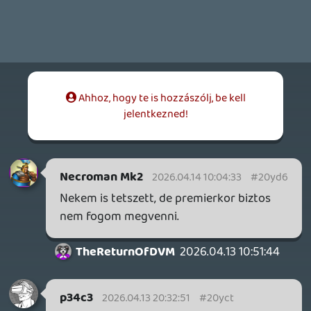
Vladi
2026.04.13 12:00:07
#20ybu
Pragmata, bár azt még nem tudom, hogy
első naposan-e.
bandee23
2026.04.13 11:00:10
#20ybo
Pragmata Switch2-re.
TheReturnOfDVM
2026.04.13 10:51:44
#20ybm
Pragmatat behuzom, a demo tetszett.
Drazse
2026.04.13 09:48:06
#20ybe
Micsoda szőnyegbombázás!
Pragmata, Replaced, Hades II. Mind
megvárják az első sale-t, mert még a
Resi8-at nyögöm.