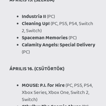
(PC, PS5, Xbox Series)
ZPF
(PC, Xbox Series, Xbox One,
Switch)
ShantyTown
(PC)
Death By Scrolling
(PS5, Xbox
Series, Switch)
Scriptorium: Master of
Manuscripts
(PC)
Lucky Tower Ultimate
(PC, Switch)
The Amusement
(SteamVR, Quest
3)
Sintopia
(PC)
Fun with Ragdolls Plus
(PC)
Nullstar: Solus
(PC, PS5, Xbox
Series, Switch)
Starward
(PS5)
ÁPRILIS 17. (PÉNTEK)