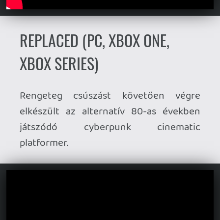
TOVÁBBI MEGJELENÉSEK
ÁPRILIS 13. (HÉTFŐ)
Before I Go
(PC, PS5, Xbox Series,
Xbox One, Switch)
Gunboat God
(PC, PS5, Xbox Series)
ÁPRILIS 14. (KEDD)
Hades II
(PS5, Xbox Series)
Dosa Divas: One Last Meal
(PC,
PS5, Xbox Series, Switch 2, Switch)
Last Flag
(PC)
Parasol Superstars
(PS5, PS4, Xbox
Series, Xbox One, Switch)
Regions of Ruin: Runegate
(PC)