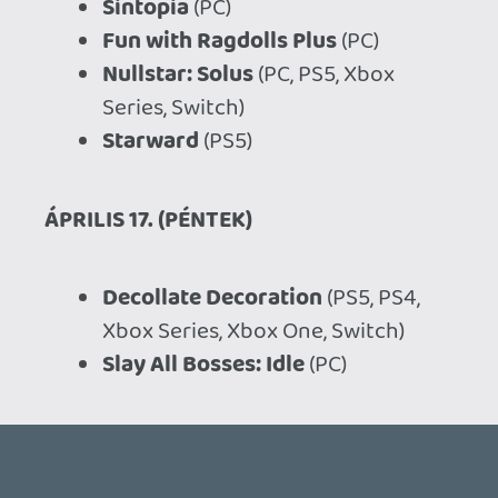
azaz 99,99%-ra mondták. 😃
axl
2026.04.13 17:20:31
#20ycj
A Replaced iszonyat jól néz ki! Az előbb
próbáltam a demóját és határeset, ahogy
Deck-en fut. Kicsit darabosnak érződik, de
nem tudom, hogy csak a grafikai stílus
miatt, vagy mert időnként beesik az FPS.
(Nem vészesen, 60-ról 50 körülre.) Játék
módban le tudnám korlátozni és akkor
nem lenne feltűnő. Egyelőre asztali
módban teszteltem, de a gép kijelzőjének
natív felbontásához közeli 720p-vel.
Meglátjuk, mennyibe fog kerülni és az