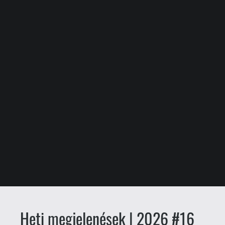
Heti megjelenések | 2026 #16
PREMIER
drag
Csető Zsolt
2026.04.13. 08:00
Egészen brutális hét áll előttünk,
rengeteg izgalmas játékkal, a kiemelt
címek mellett ugyanis lesznek még itt
nekünk Hades II átiratok, meglepetés-
megjelenésként beugró Industria II,
lovecrafti kaland a Cthulhu: The Cosmic