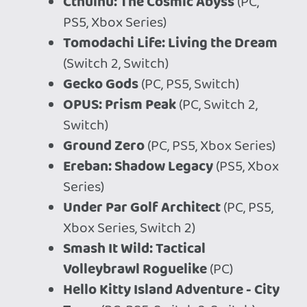
Decollate Decoration
(PS5, PS4,
Xbox Series, Xbox One, Switch)
Slay All Bosses: Idle
(PC)