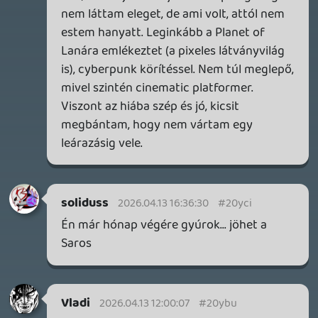
óceánjáró. A SENARA-ban első pillantásra minden
megvan, ami a sikerhez kell, ez az összkép azonban
becsapós.
2 napja
5
MEGJELENÉSI DÁTUMOK NAPJA – EZ TÖRTÉNT SZERDÁN
Benne: Isle of Reveries, Beaten Path, Moonlighter 2: The
Endless Vault, Fallen Tear: The Ascension.
3 napja
2
CORSAIR CLIPPER PRO MINI 60 - KICSI, DE ERŐS
TESZT
3 napja
5
FIRE EMBLEM: FORTUNE'S WEAVE DIRECT, MAFIA: THE OLD
COUNTRY DLC – EZ TÖRTÉNT KEDDEN
Továbbá: Crimson Moon, The Walking Dead: Streets of
Survival, Endless Legend II.
4 napja
4