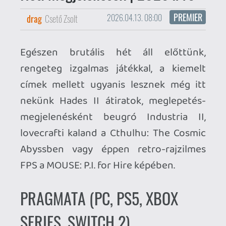
Abyssben vagy éppen retro-rajzilmes
FPS a MOUSE: P.I. for Hire képében.
PRAGMATA (PC, PS5, XBOX
SERIES, SWITCH 2)
A Capcom egyedi, hekkeléssel
megbolondított akció-kalandjában egy
Holdon lévő kutatóbázison kell
szembeszállnunk az ellenségessé váló
mesterséges intelligenciával.