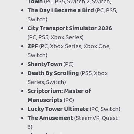
Ahhoz, hogy te is hozzászólj, be kell
jelentkezned!
Necroman Mk2
2026.04.14 10:04:33
#20yd6
Nekem is tetszett, de premierkor biztos
nem fogom megvenni.
TheReturnOfDVM
2026.04.13 10:51:44
p34c3
2026.04.13 20:32:51
#20yct
Az év - számomra - legjobban várt játéka
is érkezik csütörtökön. Pár perce
erősítették meg a fejlesztők discordon is,