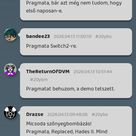
GAME PASS: AUGUSZTUS ELSŐ HETEI
A Beast of Reincarnation premier árnyékában ezúttal
inkább a Premium előfizetők könyvtára növekedik majd
a következő néhány napban.
4 napja
7
HETI MEGJELENÉSEK | 2026 #32
PREMIER
5 napja
7
IAN LIVINGSTONE - A VÉR-SZIGET LABIRINTUSA
KÖNYV
5 napja
2
DENSHATTACK!
TESZT
Információk
Oké, értem és elfogadom!