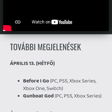
We Gotta Go
(PC)
Alaska Gold Fever
(PC)
Moses & Plato - Last Train to
Clawville
(PC)
ÁPRILIS 15. (SZERDA)
Industria II
(PC)
Cleaning Up!
(PC, PS5, PS4, Switch
2, Switch)
Spaceman Memories
(PC)
Calamity Angels: Special Delivery
(PC)
ÁPRILIS 16. (CSÜTÖRTÖK)
MOUSE: P.I. for Hire
(PC, PS5, PS4,
Xbox Series, Xbox One, Switch 2,