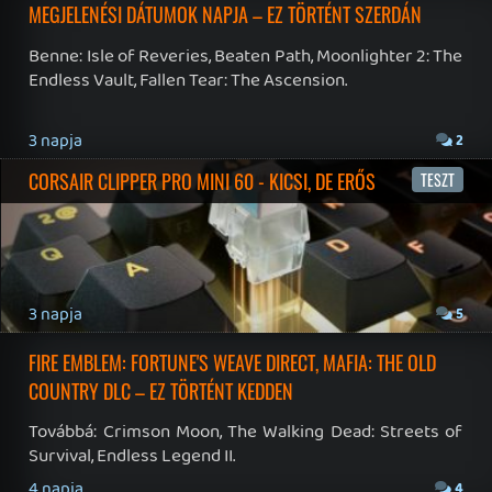
19 éve videójáték minden nap! Copyright 365 Media Kft
Impresszum
|
Hirdetési ajánlatunk
|
Felhasználási feltételek
|
Adatvédelmi elveink
|
Sütik
Hírek
|
Cikkek
|
Podcastok
|
Blogok
|
Gaming Fórum
|
Offtopic Fórum
RSS
|
Blog RSS
|
Podcast RSS
|
Instagram
|
Youtube
|
Facebook
|