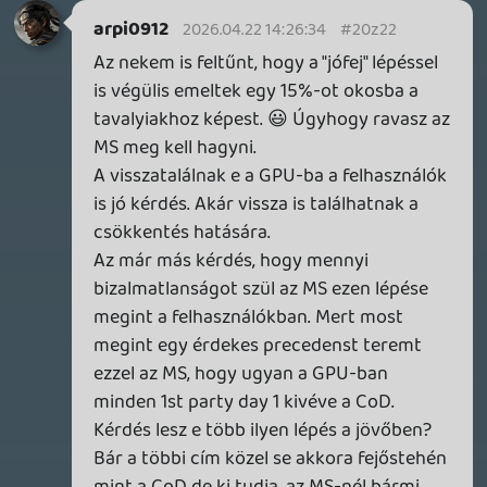
racionális volt a szolgáltatás árának
emelése. Figyelembe véve hogy hány éve
kommunikálja minden cég, hogy mennyire
megnövekedtek a játékfejlesztési
költségek.
Plasma
2026.04.22 09:54:55
Necroman Mk2
2026.04.22 11:21:01
#20z16
Szerintem a sok Ultimate-t lemondó
emberke csak átváltott Premiumra,
lemondva a premier címekről. Kérdés,
hogy ebből hányan fognak visszaváltani.
Stadia HUN
2026.04.21 21:25:35
Necroman Mk2
2026.04.22 11:13:53
#20z13
Ha viszont multizni is akarnak, akkor már
két vagy több hónapra kell előfizetniük.
Plasma
2026.04.21 21:35:22