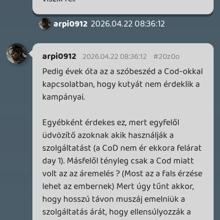
Továbbá: Crimson Moon, The Walking Dead: Streets of
Survival, Endless Legend II.
1 napja
4
GAME PASS: AUGUSZTUS ELSŐ HETEI
A Beast of Reincarnation premier árnyékában ezúttal
inkább a Premium előfizetők könyvtára növekedik majd
a következő néhány napban.
2 napja
7
HETI MEGJELENÉSEK | 2026 #32
PREMIER
3 napja
7
IAN LIVINGSTONE - A VÉR-SZIGET LABIRINTUSA
KÖNYV
3 napja
2
DENSHATTACK!
TESZT
Információk
Oké, értem és elfogadom!