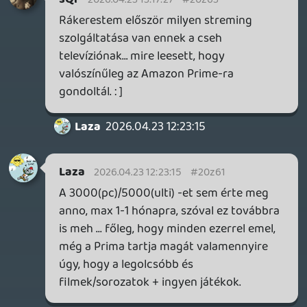
Én, mint kötelezően ultimate-et használó
(felhő ugye csak abból megy) áremeléskor
átcsábultam a konkurenciákhoz, és per
pillanat kb mindenhol van előfizetésem,
csak az xboxnál nem. Sajnos engem
teljesen elveszítettek, nem nagyon tudnak
mit kínálni, ami miatt jelenleg
visszamennék.
Necroman Mk2
2026.04.22 11:21:01
negyvenusz
2026.04.22 17:36:42
#20z39
A $19.99-ről $29.99-re történő emeléskor
a CoD már ugye bent volt a GP-be (a BO7 a
második volt ami Day 1 bekerült). De ez az
emelés akkor úgy történt, hogy bekerült a
$11.99-es Fortnite Crew és a $7.99-os
Ubisoft+ Classic. Illetve, részben emeltek a
Cloud Gaming szolgáltatás minőségén
(1440p/30Mbps vagy 1080p/20Mbps...).
Ezek most is maradtak (tehát úgy