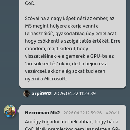
Ha megvennék teljes áron, talán még pár
hónapig foglalkoznának vele, de eleve egy
videojátékok tekintetében elég erős
időszakban jön az aktuális CoD rész.
Én úgy gondolom, hogy elmérték az MS-
nél azt, hogy hányan fognak kiszállni a GP
buliból 30 dolláros havi áron. Ez
elsősorban nem is nekünk szól, akik
okosba' olcsóbban húzzák be, hanem
azoknak a nyugati országoknak, ahol
simán előfizetnek emberek havi szinten,
mert kezdetben nem tűnik nagy
összegnek, aztán egy ponton mégis
átfordul a dolog. Mondjuk az jó kérdés,
hogy a mostani "kedvezmény" hány
embert tud ezek közül visszacsábítani. Az
a baj a GP-vel, hogy most már túl sok
olyan dolog rakódik rá (Fortnite Plus, Ubi
Plus, EA Play...) amiket kb. senki nem tud
egyszerre kihasználni, de az árat meg
viszik fel.