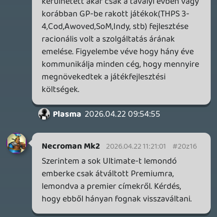
negyvenusz
2026.04.21 23:54:23
#20z0b
Érdekesség, hogy a mostani 7 090 Ft-os
árat ~308 Ft-os USD áron váltották át, a
"régi" 10 890 Ft-os árnál meg ~363 Ft/USD-
ben.
Amúgy a PC Game Pass esetében ez
maradt ~363 Ft/USD.
Plasma
2026.04.21 21:35:22
Plasma
2026.04.21 21:35:22
#20z06
Hát a havi 11k elmebeteg ár volt érte, ez a
7k viszont elég vonzó lesz sokaknak, még
CoD nélkül is. Gondolom túl sokan tolták
végig a kampányt 1 hónapos előfizetéssel
ahelyett, hogy megvették volna teljes
áron.
Stadia HUN
2026.04.21 21:25:35
#20z04