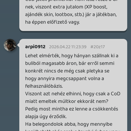
arpi0912
2026.04.22 08:36:12
arpi0912
2026.04.22 08:36:12
#20z0o
Pedig évek óta az a szóbeszéd a Cod-okkal
kapcsolatban, hogy kutyát nem érdeklik a
kampányai.
Egyébként érdekes ez, mert egyfelől
üdvözítő azoknak akik használják a
szolgáltatást (a CoD nem ér ekkora felárat
day 1). Másfelől tényleg csak a Cod miatt
volt az az áremelés ? (Most az a fals érzése
lehet az embernek) Mert úgy tűnt akkor,
hogy hosszú távon muszáj emelniük a
szolgáltatás árát, hogy ellensúlyozzák a
bekerülő 1st party címek előállítási
költségét, ami most már a sok felvásárlás
után elég tetemes összeg és amiket a GP-
be adogatnak.
Plasma
2026.04.21 21:35:22