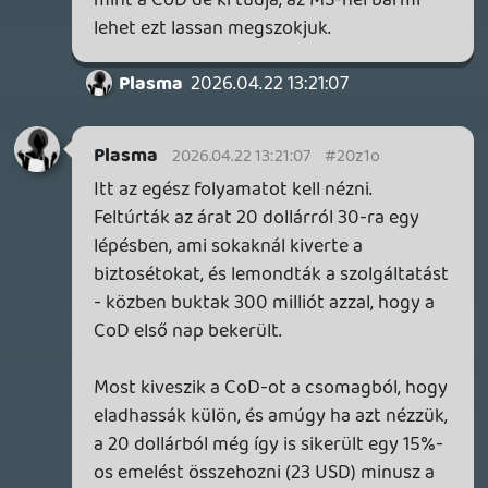
Necroman Mk2
2026.04.22 11:12:55
#20z12
Régi forint árak: Ultimate 10 890 Ft, PC
5990 Ft.
Az előbbié jelentős nyesés, viszont az
utóbbi esetében csak 900 forint/hó a
csökkentés mértéke. Ami szívás akkor, ha
az előfizetőt érdekelné a CoD is, mert az a
játék nem 11 ezer forintért lesz premierkor
kapható.
Bár tény, hogy szerintem kevesen tolták a
játékot GP-ből, mert a többség inkább
Steamen veszi meg.
Stadia HUN
2026.04.21 21:25:35
Plasma
2026.04.22 09:54:55
#20z0v
Szerintem sokan vannak, akik
végignyomják a kampányt, kicsit
zombiznak haverokkal, belenéznek a
multiba, aztán 1 hónap múlva engedik is el.