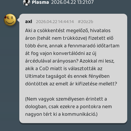
Necroman Mk2
2026.04.22 12:59:26
#20z1l
Amúgy fogadni mernék abban, hogy bár a
CoD játék premierkor nem lesz része a GP-
nek, viszont extra jutalom (XP boost,
ajándék skin, lootbox, stb.) jár a játékban,
ha éppen előfizető vagy.
arpi0912
2026.04.22 11:23:39
#20z17
Lehet elmérték, hogy hányan szállnak ki a
buliból magasabb áron, bár erről semmi
konkrét nincs de még csak pletyka se
hogy annyira megcsappant volna a
felhasználóbázis.
Viszont azt nehéz elhinni, hogy csak a CoD
miatt emeltek múltkor ekkorát nem?
Pedig most mintha ez lenne a csökkentés
alapja úgy érződik.
Ha belegondolok abba, hogy mennyibe
kerülhetett akár csak a tavalyi évben vagy
korábban GP-be rakott játékok(THPS 3-
4,Cod,Awoved,SoM,Indy, stb) fejlesztése