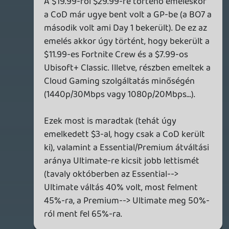
is végülis emeltek egy 15%-ot okosba a
tavalyiakhoz képest. 😃 Úgyhogy ravasz az
MS meg kell hagyni.
A visszatalálnak e a GPU-ba a felhasználók
is jó kérdés. Akár vissza is találhatnak a
csökkentés hatására.
Az már más kérdés, hogy mennyi
bizalmatlanságot szül az MS ezen lépése
megint a felhasználókban. Mert most
megint egy érdekes precedenst teremt
ezzel az MS, hogy ugyan a GPU-ban
minden 1st party day 1 kivéve a CoD.
Kérdés lesz e több ilyen lépés a jövőben?
Bár a többi cím közel se akkora fejőstehén
mint a CoD de ki tudja, az MS-nél bármi
lehet ezt lassan megszokjuk.
Plasma
2026.04.22 13:21:07
Plasma
2026.04.22 13:21:07
#20z1o
Itt az egész folyamatot kell nézni.
Feltúrták az árat 20 dollárról 30-ra egy