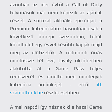
A mai naptól így néznek ki a hazai Game
Pass Ultimate és PC Game Pass árcímkéi:
Game Pass Ultimate |
7.090 Ft
PC Game Pass |
5.090 Ft
A mostani változás a Premium és az
Essential szint előfizetőit természetesen
nem érinti, mint ahogy a Fortnite Crew és
az Ubisoft+ Classics tartalmak
elérhetőségét sem az Ultimate kategória
esetében.