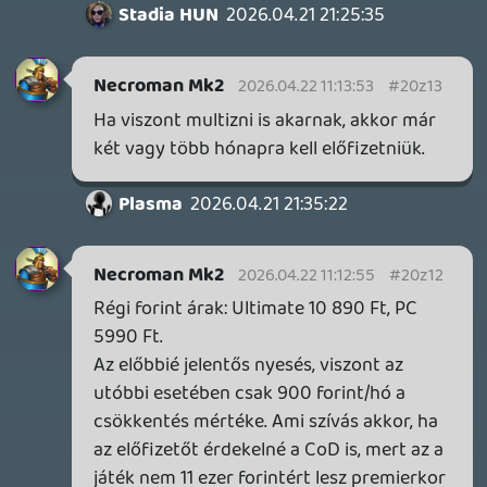
Szegény MS már teljesen pánik
üzemmódban van. Gondolom brutál
mennyiségű előfizetőt vesztettek az
áremeléskor. Most próbálják visszahozni
őket, de szerintem esélytelenül.
igni
2026.04.21 21:08:15
#20z02
Én meg olyan jókat röhögök a fórumokon,
hogy most már nem éri meg a GP, mert a
CoD-ot kivették day one 😃
Meg RIP GP 2026 😃
Itt is vége a beetetés szezonnak mint a
sonynál a ps+ ps3 érában.