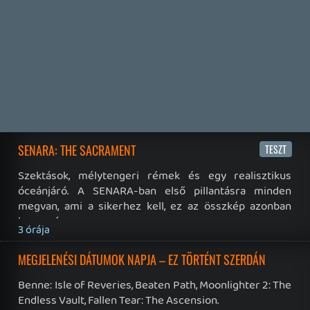
19 éve videójáték minden nap! Copyright 365 Media Kft
Impresszum
|
Hirdetési ajánlatunk
|
Felhasználási feltételek
|
Adatvédelmi elveink
|