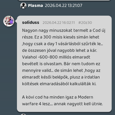
lépésben, ami sokaknál kiverte a
biztosétokat, és lemondták a szolgáltatást
- közben buktak 300 milliót azzal, hogy a
CoD első nap bekerült.
Most kiveszik a CoD-ot a csomagból, hogy
eladhassák külön, és amúgy ha azt nézzük,
a 20 dollárból még így is sikerült egy 15%-
os emelést összehozni (23 USD) minusz a
CoD.
Szóval ha a nagy képet nézi az ember, az
MS megint hülyére akarja venni a
felhasználóít, gyakorlatilag úgy emel árat,
hogy csökkenti a szolgáltatás értékét. Erre
mondom, majd kiderül, hogy
visszatalálnak-e a gamerek a GPU-ba az
"árcsökkentés" okán, de ha bejön ez a
vezércsel, akkor elég sokat tud ezen
nyerni a Microsoft.
arpi0912
2026.04.22 11:23:39