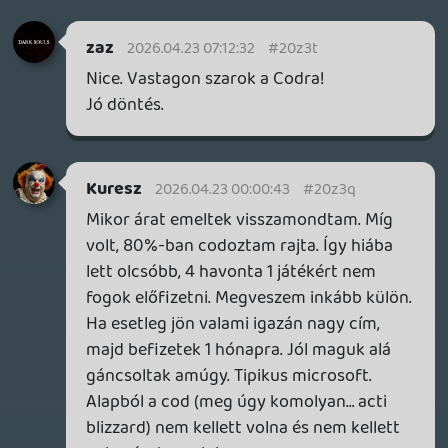
emelkedett $3-al, hogy csak a CoD került
ki), valamint a Essential/Premium átváltási
aránya Ultimate-re kicsit jobb lettismét
(tavaly októberben az Essential-->
Ultimate váltás 40% volt, most felment
45%-ra, a Premium--> Ultimate meg 50%-
ról ment fel 65%-ra.
Plasma
2026.04.22 13:21:07
soliduss
2026.04.22 16:02:11
#20z30
Nagyon nagy minuszokat termelt a Cod új
része. Ez a 300 misis kiesés simán lehet
,hogy csak a day 1 vásárlásból szűrték le...
de összesen jóval nagyobb lehet a kár.
Valahol -600-800 milliós elmaradt
bevételt is olvastam. Bár nem tudom ez
mennyire valid... de simán lehet ,hogy az
elmaradt késői belépők, plusz a irdatlan
költések elmaradásából kalkulálták ki.
A kövi cod ha minden igaz a Modern