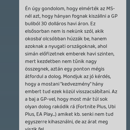
SENARA: THE SACRAMENT
TESZT
Szektások, mélytengeri rémek és egy realisztikus
óceánjáró. A SENARA-ban első pillantásra minden
megvan, ami a sikerhez kell, ez az összkép azonban
becsapós.
3 órája
MEGJELENÉSI DÁTUMOK NAPJA – EZ TÖRTÉNT SZERDÁN
Benne: Isle of Reveries, Beaten Path, Moonlighter 2: The
Endless Vault, Fallen Tear: The Ascension.
16 órája
2
CORSAIR CLIPPER PRO MINI 60 - KICSI, DE ERŐS
TESZT
23 órája
3
FIRE EMBLEM: FORTUNE'S WEAVE DIRECT, MAFIA: THE OLD
COUNTRY DLC – EZ TÖRTÉNT KEDDEN