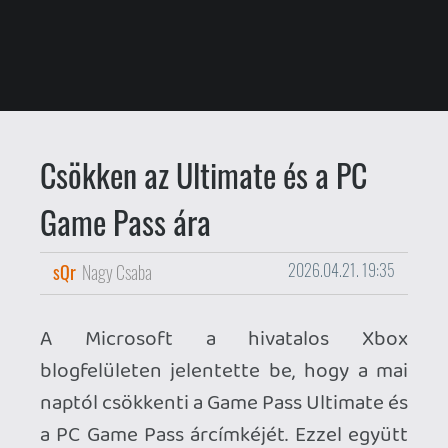
A Microsoft a hivatalos Xbox
blogfelületen jelentette be, hogy a mai
naptól csökkenti a Game Pass Ultimate és
a PC Game Pass árcímkéjét. Ezzel együtt
azonban az idei évtől a Call of Duty
felvonások már nem képezik az ajánlat
részét. A sorozat aktuális epizódjait a
Premium kategóriához hasonlóan csak a
következő ünnepi szezonban, tehát
körülbelül egy évvel később kapják majd
meg az előfizetők. A redmondi óriás
mindössze fél éve, tavaly októberben
alakította át a Game Pass teljes
rendszerét és emelte meg mindegyik
kategória árcímkéjét - erről
itt
számoltunk be
részletesebben.