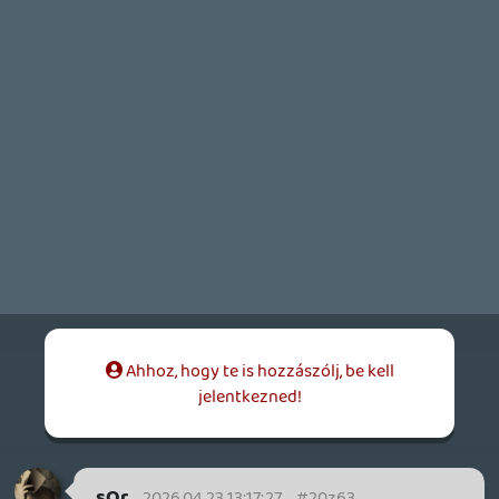
filmek/sorozatok + ingyen játékok.
zaz
2026.04.23 07:12:32
#20z3t
Nice. Vastagon szarok a Codra!
Jó döntés.
Kuresz
2026.04.23 00:00:43
#20z3q
Mikor árat emeltek visszamondtam. Míg
volt, 80%-ban codoztam rajta. Így hiába
lett olcsóbb, 4 havonta 1 játékért nem
fogok előfizetni. Megveszem inkább külön.
Ha esetleg jön valami igazán nagy cím,
majd befizetek 1 hónapra. Jól maguk alá
gáncsoltak amúgy. Tipikus microsoft.
Alapból a cod (meg úgy komolyan… acti
blizzard) nem kellett volna és nem kellett
volna árat emelni.
Stadia HUN
2026.04.22 23:53:20
#20z3p