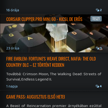
Sütik
Hírek
|
Cikkek
|
Podcastok
|
Blogok
|
Gaming Fórum
|
Offtopic Fórum
RSS
|
Blog RSS
|
Podcast RSS
|
Instagram
|
Youtube
|
Facebook
|
Twitter
|
Patreon