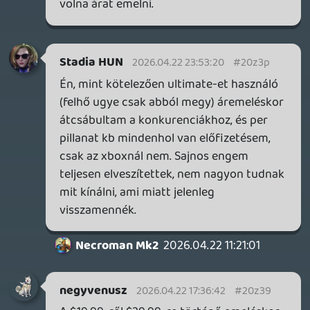
warfare 4 lesz.... annak nagyott kell ütnie.
Plasma
2026.04.22 13:21:07
axl
2026.04.22 14:44:14
#20z2b
Aki a csökkentést megelőző, hivatalos
áron (tehát nem trükközve) fizetett elő
több évre, annak a fennmaradó időtartam
át fog vajon konvertálódni az új
árcédulával arányosan? Azokkal mi lesz,
akik a CoD miatt is választották az
Ultimate tagságot és ennek fényében
döntöttek az emelt ár kifizetése mellett?
(Nem vagyok személyesen érintett a
dologban, csak ezekre a pontokra nem
nagyon tért ki a kommunikáció.)
arpi0912
2026.04.22 14:26:34
#20z22
Az nekem is feltűnt, hogy a "jófej" lépéssel