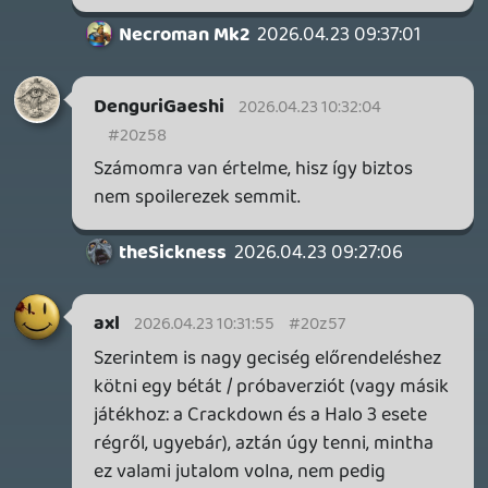
CORSAIR CLIPPER PRO MINI 60 - KICSI, DE ERŐS
TESZT
37 perce