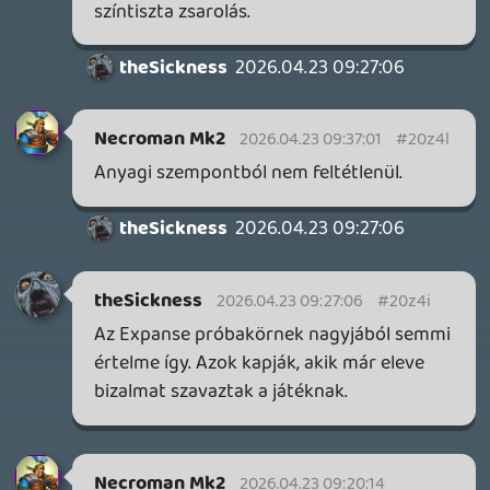
FIRE EMBLEM: FORTUNE'S WEAVE DIRECT, MAFIA: THE OLD
COUNTRY DLC – EZ TÖRTÉNT KEDDEN
Továbbá: Crimson Moon, The Walking Dead: Streets of
Survival, Endless Legend II.
17 órája
3
GAME PASS: AUGUSZTUS ELSŐ HETEI
A Beast of Reincarnation premier árnyékában ezúttal
inkább a Premium előfizetők könyvtára növekedik majd
a következő néhány napban.
1 napja
7
HETI MEGJELENÉSEK | 2026 #32
PREMIER
2 napja
7
IAN LIVINGSTONE - A VÉR-SZIGET LABIRINTUSA
KÖNYV