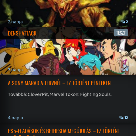
19 éve videójáték minden nap! Copyright 365 Media Kft
Impresszum
|
Hirdetési ajánlatunk
|
Felhasználási feltételek
|
Adatvédelmi elveink
|
Sütik
Hírek
|
Cikkek
|
Podcastok
|
Blogok
|
Gaming Fórum
|
Offtopic Fórum
RSS
|
Blog RSS
|
Podcast RSS
|
Instagram
|
Youtube
|
Facebook
|
Twitter
|
Patreon