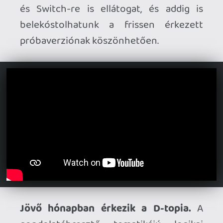
Ahhoz, hogy te is hozzászólj, be kell
jelentkezned!