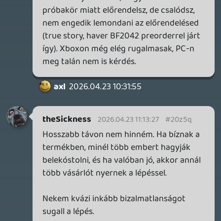
Necroman Mk2
2026.04.23 09:02:36
#20z48
A Bubsy demóra ránézek.
soliduss
2026.04.23 08:03:06
#20z40
Early acces.... ez inkább egy demó 1 story
küldetéssel 😃
Mass Effect alapok, Expanse story... teli
találat. Nem lesz akkora léptékű mint az
Exodus...de nem is kell.