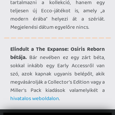
Early Accessbe lép a Hypnos.
A
lovecrafti lázálomként jellemzett
felfedezős kalandjáték első körben a
Steam korai hozzáférésű címei között
fog debütálni május 6-án.