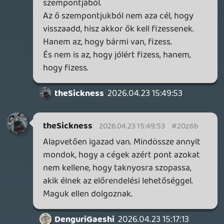
theSickness
2026.04.23 09:27:06
axl
2026.04.23 10:31:55
#20z57
Szerintem is nagy geciség előrendeléshez
kötni egy bétát / próbaverziót (vagy másik
játékhoz: a Crackdown és a Halo 3 esete
régről, ugyebár), aztán úgy tenni, mintha
ez valami jutalom volna, nem pedig
színtiszta zsarolás.
theSickness
2026.04.23 09:27:06
Necroman Mk2
2026.04.23 09:37:01
#20z4l
Anyagi szempontból nem feltétlenül.
theSickness
2026.04.23 09:27:06
theSickness
2026.04.23 09:27:06
#20z4i
Az Expanse próbakörnek nagyjából semmi
értelme így. Azok kapják, akik már eleve
bizalmat szavaztak a játéknak.