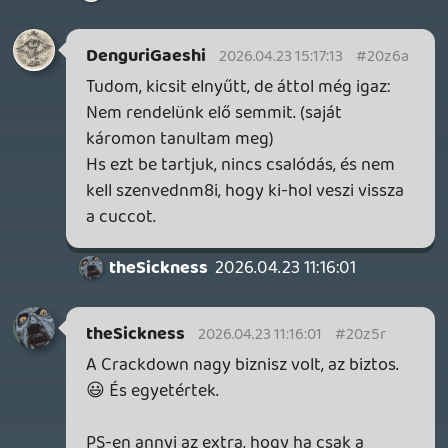
Necroman Mk2
2026.04.23 09:20:14
#20z4h
Emulátoron nemrég néztem bele, és az
első pályája még a mostani retro indiek
között is megállná a helyét, annyira szépen
néz ki.
Stadia HUN
2026.04.23 09:15:14
mcmacko
2026.04.23 09:20:11
#20z4g
Nagyon kíváncsi leszek az Eccora. A
Bubsy-ban sajnos nem bízok, pedig a
Demon Tides nagyon jó lett szerintem.
Stadia HUN
2026.04.23 09:15:14
#20z4d
Ecco.. Inkább hol a piccsben van az ezer
éve ígért új Golden Axe és Crazy Taxi…?