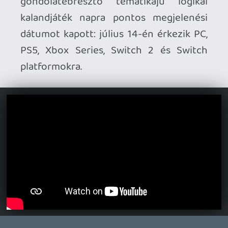
DenguriGaeshi
2026.04.23 16:41:48
#20z6d
Valid.
De nézd az ő szempontjukból és - az
egyszerűség kedvéért - a PS
szempontjából.
Az ő szempontjukból nem aza cél, hogy
visszaadd, hisz akkor ők kell fizessenek.
Hanem az, hogy bármi van, fizess.
És nem is az, hogy jólért fizess, hanem,
hogy fizess.
theSickness
2026.04.23 15:49:53
theSickness
2026.04.23 15:49:53
#20z6b
Alapvetően igazad van. Mindössze annyit
mondok, hogy a cégek azért pont azokat
nem kellene, hogy taknyosra szopassa,
akik élnek az előrendelési lehetőséggel.