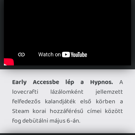
Megjelenési dátumot kapott a Gallipoli.
A Blackmill Games első világháborús FPS-
szériájának következő felvonása a közel-
keleti frontra repít bennünket – most
kiderült, hogy a játék május 21-én érkezik
PC-re, PS5-re és Xbox Seriesre.