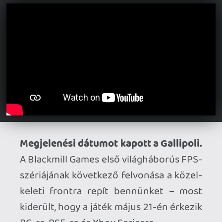
Befutott a Bubsy 4D konzolos demója.
A PC-re már korábban megjelent
platformer május 22-én PS5-re, PS4-re,
Xbox Seriesre, Xbox One-ra, Switch 2-re
és Switch-re is ellátogat, és addig is
belekóstolhatunk a frissen érkezett
próbaverziónak köszönhetően.