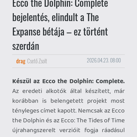
Az eredeti alkotók által készített, már
korábban is belengetett projekt most
tényleges címet kapott. Nemcsak az Ecco
the Dolphin és az Ecco: The Tides of Time
újrahangszerelt verzióit fogja ráadásul
tartalmazni a kollekció, hanem egy
teljesen új Ecco-játékot is, amely „a
modern érába” helyezi át a szériát.
Megjelenési dátum egyelőre nincs.
Elindult a The Expanse: Osiris Reborn
bétája.
Bár nevében ez egy zárt béta,
sokkal inkább egy Early Accessről van
szó, azok kapnak ugyanis belépőt, akik
megvásárolják a Collector's Edition vagy a
Miller's Pack kiadások valamelyikét a
hivatalos weboldalon
.