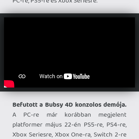
Jövő hónapban érkezik a D-topia.
A
gondolatébresztő tematikájú logikai
kalandjáték napra pontos megjelenési
dátumot kapott: július 14-én érkezik PC,
PS5, Xbox Series, Switch 2 és Switch
platformokra.