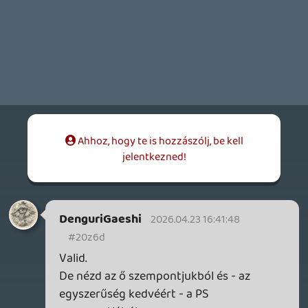
így). Xboxon még elég rugalmasak, PC-n
meg talán nem is kérdés.
axl
2026.04.23 10:31:55
theSickness
2026.04.23 11:13:27
#20z5q
Hosszabb távon nem hinném. Ha bíznak a
termékben, minél több embert hagyják
belekóstolni, és ha valóban jó, akkor annál
több vásárlót nyernek a lépéssel.
Nekem kvázi inkább bizalmatlanságot
sugall a lépés.
Necroman Mk2
2026.04.23 09:37:01
DenguriGaeshi
2026.04.23 10:32:04
#20z58
Számomra van értelme, hisz így biztos
nem spoilerezek semmit.