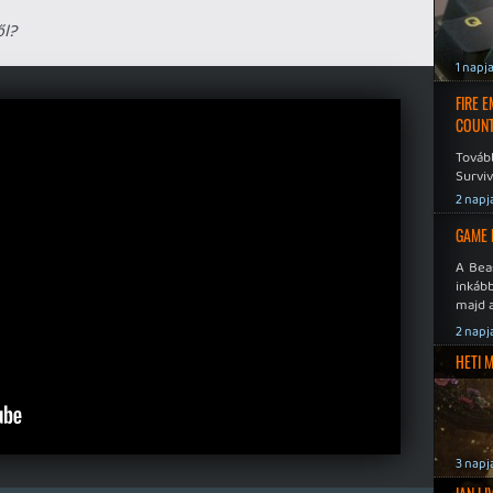
ől?
1 napj
FIRE 
COUNT
Továb
Surviv
2 napj
GAME 
A Bea
inkáb
majd 
2 napj
HETI 
3 napj