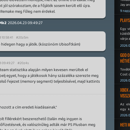
Jay an
t jól szórakoztam, de a főjáték sosem került elő újra.
No Mor
9 napj
. Remake meg főleg nem érdekel.
PLAYS
Mk2
2026.04.23 09:49:27
Egy v
túlélő
 10:58:41
#20z5m
várja 
e hidegen hagy a játék. (köszönöm Ubisoftkám)
2026.0
GOD O
HÉTVÉ
3 09:49:27
#20z4s
Tovább
team statisztika alapján milyen kevesen merültek el
Cost o
pelj egyet, hogy a játékosok hány százaléka szerezte meg
2026.0
első fejezet (memory segment) teljesítésével, majd kattints
XBOX 
VISSZ
Az el
hozott a cím eredeti kiadásainak."
egy k
Micros
2026.0
olt fillérekért beszerezhető (talán még ingyen is
Xbox 
meddig
előfizetésnek, és valószínűleg adták már PS Plusban meg
HETI 