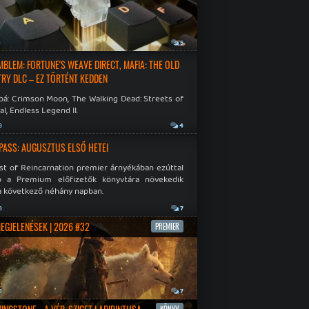
a
5
EMBLEM: FORTUNE'S WEAVE DIRECT, MAFIA: THE OLD
RY DLC – EZ TÖRTÉNT KEDDEN
bá: Crimson Moon, The Walking Dead: Streets of
al, Endless Legend II.
a
4
PASS: AUGUSZTUS ELSŐ HETEI
st of Reincarnation premier árnyékában ezúttal
b a Premium előfizetők könyvtára növekedik
a következő néhány napban.
a
7
MEGJELENÉSEK | 2026 #32
PREMIER
a
7