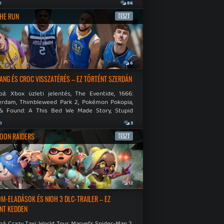
.
a
86
THE RUN
TESZT
a
6
NG ÉS CROC VISSZATÉRÉS – EZ TÖRTÉNT SZERDÁN
bá: Xbox üzleti jelentés, The Eventide, 1666:
rdam, Thimbleweed Park 2, Pokémon Pokopia,
& Found: A This Bed We Made Story, Stupid
 Dies.
a
3
OON RAIDERS
TESZT
a
12
M-ELADÁSOK ÉS NIOH 3 DLC-TRAILER – EZ
NT KEDDEN
á: Crazy Taxi: World Tour, Marvel's Spider-Man 2,