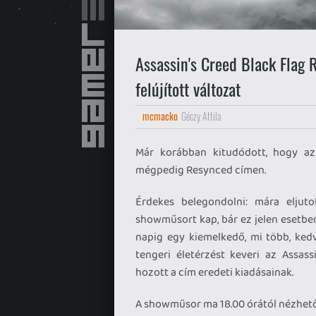
Assassin's Creed Black Flag 
felújított változat
mcmacko
Géczy Attila
Már korábban kitudódott, hogy az 
mégpedig Resynced címen.
Érdekes belegondolni: mára eljut
showműsort kap, bár ez jelen esetbe
napig egy kiemelkedő, mi több, kedv
tengeri életérzést keveri az Assass
hozott a cím eredeti kiadásainak.
A showműsor ma 18.00 órától nézhető 