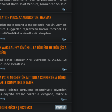
d Silent Bob's Joint Venture, Tormented Souls 2,
e Room in Hell, Slain 2: The Beast Within.
a
1
TATION PLUS: AZ AUGUSZTUSI HÁRMAS
idám indie kaland a megjelenés napján. Zombis
túra. Független fejlesztésű horror történet. Ez
az előfizetőket a következő hónapban.
7.28.
6
F WAR: LAUFEY JÖVŐRE – EZ TÖRTÉNT HÉTFŐN (ÉS A
GÉN)
á: Final Fantasy XIV: Evercold, S.T.A.L.K.E.R.2:
f Hope, BeastLink.
7.28.
5
A PC-N: MEGNÉZTÜK MIT TUD A CONKER ÉS A TÖBBI
AFELÉ KOMPATIBILIS JÁTÉK
múlt időszak turbulens eseményeit követően
is enyhítő szellőt hozott a levegőbe, mikor a
oft bejelentette, hogy PC-re is kiterjesztik az
7.27.
23
Original visszafelé kompatibilitást. Lássuk,
 jutottak...
MEGJELENÉSEK | 2026 #31
PREMIER