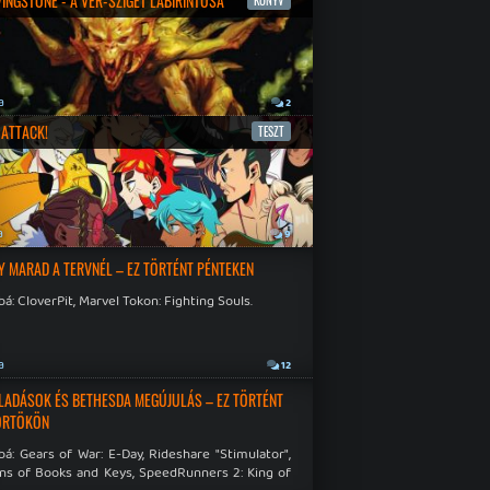
IVINGSTONE - A VÉR-SZIGET LABIRINTUSA
KÖNYV
a
2
ATTACK!
TESZT
a
9
Y MARAD A TERVNÉL – EZ TÖRTÉNT PÉNTEKEN
á: CloverPit, Marvel Tokon: Fighting Souls.
a
12
LADÁSOK ÉS BETHESDA MEGÚJULÁS – EZ TÖRTÉNT
ÖRTÖKÖN
á: Gears of War: E-Day, Rideshare "Stimulator",
ns of Books and Keys, SpeedRunners 2: King of