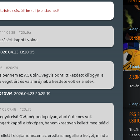
IAN L
e is hozzászólj, be kell jelentkezned!
4 napj
4 14:08:38
#20z9a
DENSH
tszásért kapott volna.
2026.04.23 13:20:05
5 napj
36
#20z74
z bennem az AC után... vagyis pont itt kezdett kifogyni a
A SON
véget ért és valami újnak a kezdete volt ez a játék.
Tovább
OfDVM
2026.04.23 20:25:19
6 napj
4 08:07:48
#20z73
PS5-E
z egyik első OW, mégpedig olyan, ahol érdemes volt
CSÜT
ngert kaptál a térképen, hanem kreatívan kellett meg találd
Tovább
Seaso
llett felújítani, hiszen az eredti is megállja a helyét, mind a