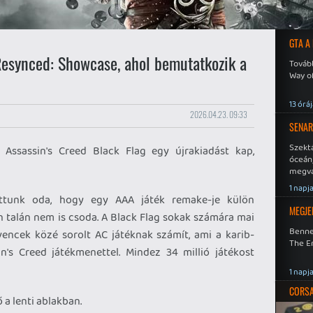
GTA A
Resynced: Showcase, ahol bemutatkozik a
Tovább
Way o
13 órá
2026.04.23. 09:33
SENAR
Szekt
Assassin's Creed Black Flag egy újrakiadást kap,
óceán
megva
becsa
1 napj
ottunk oda, hogy egy AAA játék remake-je külön
MEGJE
n talán nem is csoda. A Black Flag sokak számára mai
Benne
encek közé sorolt AC játéknak számít, ami a karib-
The En
in's Creed játékmenettel. Mindez 34 millió játékost
1 napj
CORSAI
a lenti ablakban.