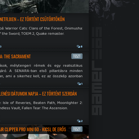
 NETFLIXEN – EZ TÖRTÉNT CSÜTÖRTÖKÖN
á: Warrior Cats: Clans of the Forest, Onimusha:
f the Sword, TOEM 2, Quake remaster.
ja
8
A: THE SACRAMENT
TESZT
ások, mélytengeri rémek és egy realisztikus
járó. A SENARA-ban első pillantásra minden
n, ami a sikerhez kell, ez az összkép azonban
pós.
a
1
LENÉSI DÁTUMOK NAPJA – EZ TÖRTÉNT SZERDÁN
: Isle of Reveries, Beaten Path, Moonlighter 2:
dless Vault, Fallen Tear: The Ascension.
a
2
R CLIPPER PRO MINI 60 - KICSI, DE ERŐS
TESZT