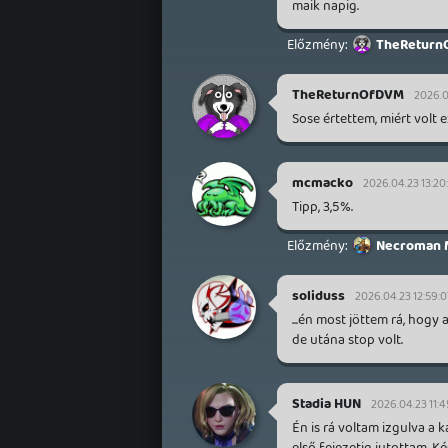
maik napig.
TheReturn
TheReturnOfDVM
2026.0
Sose értettem, miért volt 
mcmacko
2026.04.23 13:20
Tipp, 3,5%.
Necroman 
soliduss
2026.04.23 12:59:0
...én most jöttem rá, hogy 
de utána stop volt.
Stadia HUN
2026.04.23 11:4
Én is rá voltam izgulva a 
első fejezetig jutottam. 