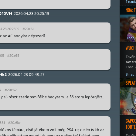
Speed
7 napj
NBA: 
OfDVM
2026.04.23 20:25:19
4.23 20:25:19
#20z6l
ez az AC annyira népszerű.
8 napj
WUCHA
:05
#20z65
Továb
Amste
Lost 
Never
Mk2
2026.04.23 09:49:27
8 napj
SPLAT
7
#20z62
a ps3 részt szerintem félbe hagytam... a fő story lepörgött...
9 napj
CAPCO
5:31
#20z5w
TÖRTÉ
kalózos témára, első játékom volt még PS4-re, de én is kb az
Később elővettem mondjuk, mert az online trófeákat meg
Tovább