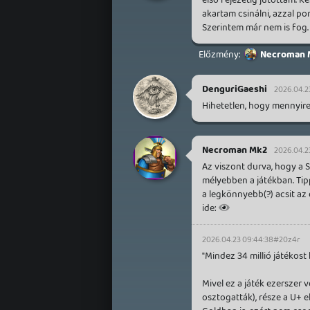
akartam csinálni, azzal pon
Szerintem már nem is fog
Necroman 
DenguriGaeshi
2026.04.23
Hihetetlen, hogy mennyir
Necroman Mk2
2026.04.2
Az viszont durva, hogy a S
mélyebben a játékban. Tip
a legkönnyebb(?) acsit az 
ide:
2026.04.23 09:44:38
#20z4r
"Mindez 34 millió játékost 
Mivel ez a játék ezerszer v
osztogatták), része a U+ 