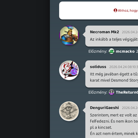
Ahhoz, hogy t
Necroman Mk2
2026.04.2
Az inkább a teljes végigjá
mcmacko
soliduss
2026.04.24 08:10:
Itt még javában égett a tű
karat mivel Desmond Story 
TheReturn
DenguriGaeshi
2026.04.2
Szerintem, mert ez volt a
felfedezni. És nem ikon te
pl. a kincset.
Én azt nem értem, minek k e