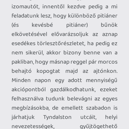
sztorielemeket illeti, általában ezek sem
térnek el nagyon a fenti recepttől, csak
jóval több átvezetővel és jóval
alacsonyabb „sikerdíjjal” érkeznek, így
alaposan meg kell fontolnunk, hogy
mikor milyen megbízásokat vállalunk el,
ha az adósság törlesztése mellett a város
szívét rágó összeesküvésre is fényt
szeretnénk deríteni.
Mindez rengeteg feszült és egyben
nehéz döntéshelyzetet eredményez,
melyekben olyan érzésünk lehet, hogy
nincs is igazán jó választásunk, nincs
azonnali kiút minden problémánkból. A
fejlesztők már a Samson leleplezésekor is
jelezték, hogy egy komolyabb, kevésbé
játékosbarát címmel szeretnének