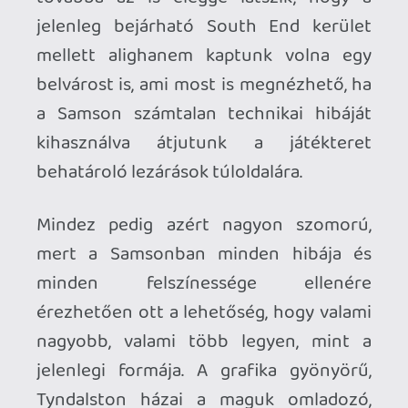
portékát a játék felütése valamint a
fejlesztők Mad Max-es és Just Cause-os
előéletének a tükrében, illetve mert a
csapat a megjelenéshez vezető
marketinganyagokban (látszólag) nem
árult zsákbamacskát, és igyekeztek
tisztázni, hogy a vételárért kb. mennyi
tartalmat, milyen játékmenetet, és milyen
kompromisszumokat várhatunk.
Ehhez képest végül cirka 8 órát volt
türelmem belerakni a cuccba, mielőtt
letöröltem, a városképet és a
gyűjtögethető lore-t leszámítva ugyanis
jelen állapotában egy olyan eleme sincs a
játéknak, ami szerintem ne lenne rommá
törve. Sorolom.
- A kézitusa roppant nyögvenyelős, az
animációk ugyanis darabosak, az egyes
támadástípusok hatékonysága-
blokkolhatósága pedig teljesen erratikus.
Az ütésváltások zömében fix a túlerő,