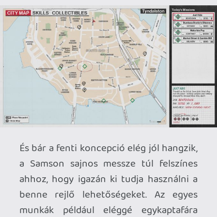
Ezen hiányosságok miatt az embernek
könnyen az a benyomása támadhat, hogy
a Samson még nem állt készen a rajtra,
amikor piacra dobták, és ez alighanem így
is van. Christofer Sundberg szerint a
pénzügyi nehézségeik miatt a játékból
szinte egy az egyben kikerültek a
lőfegyverek, emellett pedig az RPG
mechanikákat is jelentősen le kellett
egyszerűsíteniük. A térképet elnézve
továbbá az is eléggé látszik, hogy a
jelenleg bejárható South End kerület
mellett alighanem kaptunk volna egy
belvárost is, ami most is megnézhető, ha
a Samson számtalan technikai hibáját
kihasználva átjutunk a játékteret
behatároló lezárások túloldalára.