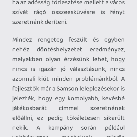
verekedés szó szerint néhány
támadásból, egy kitérésből és riposztból,
illetve egy-két közelharci fegyverből és
látványosabb kivégző mozdulatból áll. A
karakterfejlesztési lehetőségek
szűkösek, a körözési rendszer roppant
egyszerű, és a bejárható terület sem a
legváltozatosabb.
Na és aztán ott van még a Samson
technikai oldala is. Az animációk nagyon
kiforratlannak, darabosnak érződnek:
harc közben ellenfeleink hajlamosak
össze-vissza csúszkálni, netán
egyenesen „teleportálni”, de olyan is
előfordulhat, hogy fennakadnak a
semmin, és hosszas ideig egyhelyben
futnak. A teljesítmény javarészt stabil, de
cserébe a játék csak úgy hemzseg a