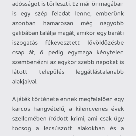
egy ütős fináléban csúcsosodik ki.
Ami a játékmenetet illeti, ezen a téren a
Samsont nagyjából úgy kell elképzelni,
mint az Avalanche 2017-es Mad Max
adaptációját, csak kicsit szebb grafikával
és sokkal kiforratlanabb rendszerekkel. A
kampány elején kapunk egy viszonylag
kicsi, de sok mellékutcával és sikátorral