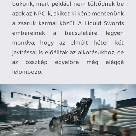
programért mindössze 25 Eurót kérnek a
készítők, ami akár még jutányos árnak is
mondható, ha valakinek bejönnek a Mad
Maxet vagy a Driver szériát idéző
játékok, és nem bánja, ha egy program
nem a végletekig letisztult. Hiszen
Tyndalston lepukkant utcái enyhén
szólva sem számítanak úri környéknek,
de aki tudja, mit keres, és nem is fél
nyakig merülni a város mocskába, az
megtalálhatja itt a számításait…
PLATFORM
PC |
KIADÓ
LIQUID SWORDS |
FEJLESZTŐ
LIQUID SWORDS |
MEGJELENÉS
2026. április 08. |
ÁR
25 EUR