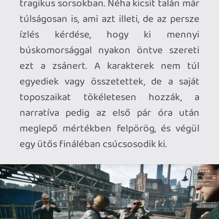
felturbózott térképet, százezer dollárnyi
adósságot, valamint egy szénfekete
izomautót, innentől kezdve pedig a mi
feladatunk lesz, hogy különböző pitiáner
(és kevésbé pitiáner) bűnök
elkövetésével elővarázsoljuk az aznap
esedékes törlesztőrészletet, ha pedig ez
nem sikerül, akkor bizony benne van a
pakliban, hogy másnap reggel pár morcos
behajtó kopogtat majd az ajtónkon.
Minden napon egy adott mennyiségű
akciópontból gazdálkodhatunk, ezeket
felhasználva tudunk belevágni az egyes
megbízásokba, de emellett szabadon is
járhatjuk Tyndalston utcáit, helyi
nevezetességek, gyűjtögethető
apróságok vagy épp opcionális
történetszálak után kutatva.