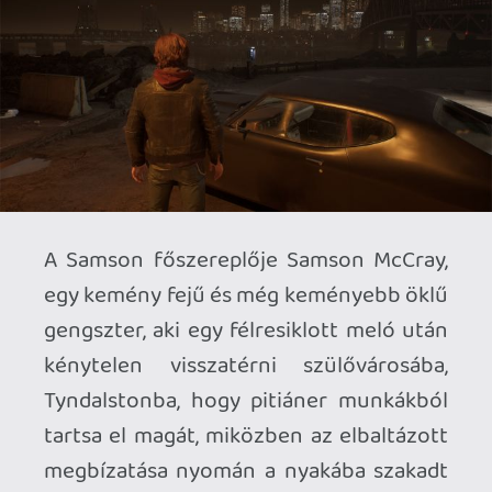
iszogatás fékevesztett lövöldözésbe
csap át, ő pedig egymaga kénytelen
szembenézni az egykor szebb napokat is
látott település leggátlástalanabb
alakjaival.
A játék története ennek megfelelően egy
karcos hangvételű, a kilencvenes évek
szellemében íródott krimi, ami csak úgy
tocsog a lecsúszott alakokban és a
tragikus sorsokban. Néha kicsit talán már
túlságosan is, ami azt illeti, de az persze
ízlés kérdése, hogy ki mennyi
búskomorsággal nyakon öntve szereti
ezt a zsánert. A karakterek nem túl
egyediek vagy összetettek, de a saját
toposzaikat tökéletesen hozzák, a
narratíva pedig az első pár óra után
meglepő mértékben felpörög, és végül