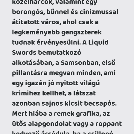
Swords bemutatkozó
alkotásában, a Samsonban, első
pillantásra megvan minden, ami
egy igazán jó nyitott világú
krimihez kellhet, a látszat
azonban sajnos kicsit becsapós.
Mert hiába a remek grafika, az
ütős alapgondolat vagy a roppant
kedvező árcédula, ha a csillogó
külső alatt felszínes mechanikák
és jelentős technikai problémák
lapulnak…
Persze nem véletlenül alakult ez így. A
javarészt Just Cause és Mad Max
fejlesztőkből verbuvált Liquid Swords
eleinte sokkal komolyabb ambíciókkal