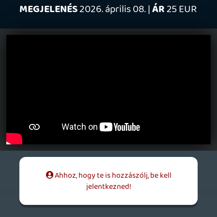
- A fejlődési rendszer egyszerű, de
legalább haszontalan, mert az ellenfelek
velünk együtt szinteződnek a tutorial nap
lenyomása után. Szándékosan úgy
kezdtem neki a játéknak, hogy először
begyűjtöttem minden, XP-t és skill
pontokat adó gyűjtögethető cuccot, hogy
kicsit megkönnyítsem a dolgomat az early
game fázisban - na ezt a játék úgy
jutalmazta, hogy az early game joboknál is
nálam jóval magasabb szintű ellenfelek
vertek péppé.
- Nincs manuális mentési lehetőség, de
automatikus mentés is CSAK az egyes
jobok-chapterek teljesítése után van.
Ergo, ha mondjuk hosszabb időt töltünk el
a gyűjtögetnivalók és a felgöngyölíthető
open-world történetszálak felkutatásával-
megoldásával, de aztán belefutunk egy
showstopper bugba, simán több órányi
progress mehet a kukába - nekem egyszer