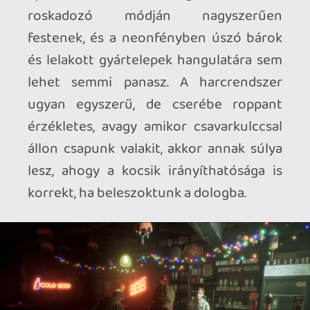
ugye elvileg erre találták ki a fejlesztők a
közelharci fegyvereket és az ellenfelek
megragadását (majd a konkurencia közé
és a rombolható tereptárgyak közé
dobásának a lehetőségét) - na, ezek közül
az első azért haszontalan, mert
felkapható-eldobható-suhogtatható
tárgyak azért nem sűrűn vannak kéznél, és
ami van, az is 3-4 suhintással eltörik, a
második meg azért, mert az ellenfelek
egyik fele simán blokkolja a megragadást,
a másik felüknél meg tök esetleges hogy
hova sikerül ellöknöd, de jó esetben nem
oda, ahova éppen nézel a kamerával. A
fájdalomcsillapítóval gyógyításhoz meg
sok sikert, egyszerűen esélytelen
felgyógyítanod magad harc közben a
hosszú heal animáció miatt, ha éppen 2-3
ember próbál softlockolva péppé verni
egy szűk sikátorban vagy szobában, a
túlerő meg ugye fixen alap ebben a
városban. Szóval kihívást nem sokat