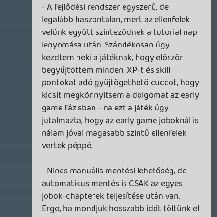
GAME PASS: AUGUSZTUS ELSŐ HETEI
A Beast of Reincarnation premier árnyékában ezúttal
inkább a Premium előfizetők könyvtára növekedik majd
a következő néhány napban.
5 napja
7
HETI MEGJELENÉSEK | 2026 #32
PREMIER
6 napja
7
IAN LIVINGSTONE - A VÉR-SZIGET LABIRINTUSA
KÖNYV
6 napja
2
DENSHATTACK!
TESZT