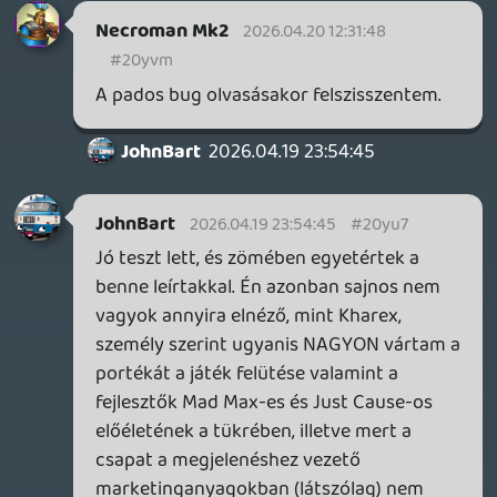
másfél órányi gyűjtögetnivalóm ment a
levesbe, mert egy padra rakott magazin
felvételekor véletlenül leültem a padra, de
onnan már nem tudtam felállni, szóval
tölthettem vissza az előző állást.
Ha a fejlesztők tényleg komolyan
gondolják a hosszútávú post-release
támogatást, és sikerül ráncba szedniük a
cuccot, talán ránézek majd ~fél-egy év
múlva, de egyelőre egyszerűen nincs olyan
technikai állapotban, hogy élvezhető
legyen akár a járműves, akár a gyalogos
harc benne. És hát egy olyan játékban, ami
a játékideje 90%-ában ezekre az elemekre
fókuszál, ez azért minimum kellemetlen.
Egyébként meg egyetértek az előttem
posztolókkal abban, hogy ennek így, ebben
a formában, ilyen árcímke mellett inkább
early access címként kellett volna
elrajtolnia, akkor talán egy fokkal
elfogadhatóbb lenne a technikai állapota,
arról nem is beszélve, hogy jobban