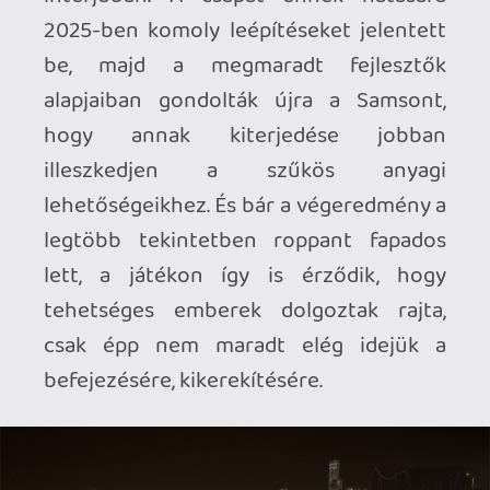
A Samson főszereplője Samson McCray,
egy kemény fejű és még keményebb öklű
gengszter, aki egy félresiklott meló után
kénytelen visszatérni szülővárosába,
Tyndalstonba, hogy pitiáner munkákból
tartsa el magát, miközben az elbaltázott
megbízatása nyomán a nyakába szakadt
adósságot is törleszti. Ez már önmagában
is egy szép feladat lenne, emberünk
azonban hamarosan még nagyobb
galibában találja magát, amikor egy baráti