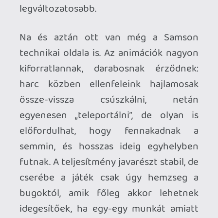
A fentiek fényében kijelenthető, hogy a
Samson nem egy kimondottan jó játék,
de nem is az a reménytelen
roncshalmaz, mint amire a rajt után
befutott első értékelésekből
következtetni lehetett. Igaz, hogy a
sztori lassan indul, de a végére szépen
összeszedi magát, ahogy a
játékmenetben is akadnak üde
színfoltok minden sekélyesség és
ismétlődés ellenére. Továbbá arról sem
szabad megfeledkezni, hogy a