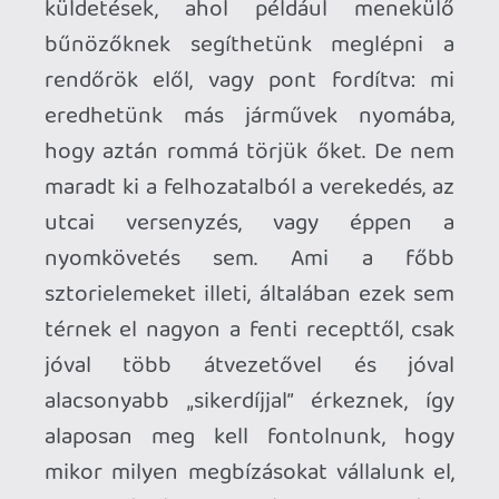
És bár a fenti koncepció elég jól hangzik,
a Samson sajnos messze túl felszínes
ahhoz, hogy igazán ki tudja használni a
benne rejlő lehetőségeket. Az egyes
munkák például eléggé egykaptafára
készültek, ráadásul relatíve hamar
ismétlődni is kezdenek, és a
sztoriküldetések se térnek el olyan
drasztikusan egymástól, hogy megtörjék
a piti bűnök monotonitását. Kocsikból
mindössze párat kapunk, és azok is
eléggé hasonlítanak egymásra, míg a