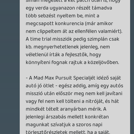
1 napja
2
DOOM: THE DARK AGES - REVELATIONS DLC
TESZT
2 napja
11
THQ NORDIC ÚJDONSÁGOK – EZ TÖRTÉNT PÉNTEKEN
THQ Nordic Digital Showcase összefoglaló.
2 napja
7
GTA A NETFLIXEN – EZ TÖRTÉNT CSÜTÖRTÖKÖN
Továbbá: Warrior Cats: Clans of the Forest, Onimusha:
Way of the Sword, TOEM 2, Quake remaster.
3 napja
10
SENARA: THE SACRAMENT
TESZT