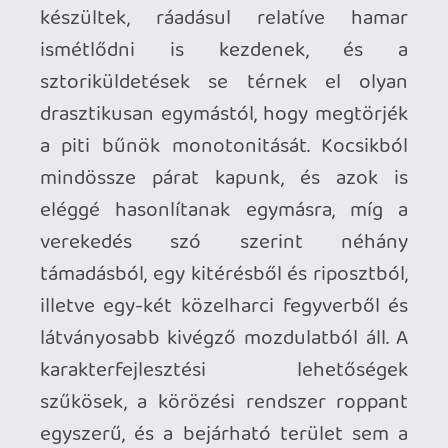
Mindez pedig azért nagyon szomorú,
mert a Samsonban minden hibája és
minden felszínessége ellenére
érezhetően ott a lehetőség, hogy valami
nagyobb, valami több legyen, mint a
jelenlegi formája. A grafika gyönyörű,
Tyndalston házai a maguk omladozó,
roskadozó módján nagyszerűen
festenek, és a neonfényben úszó bárok
és lelakott gyártelepek hangulatára sem
lehet semmi panasz. A harcrendszer
ugyan egyszerű, de cserébe roppant
érzékletes, avagy amikor csavarkulccsal
állon csapunk valakit, akkor annak súlya
lesz, ahogy a kocsik irányíthatósága is
korrekt, ha beleszoktunk a dologba.