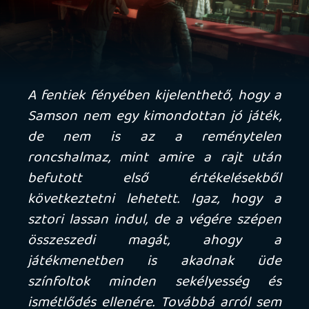
találtam a bunyókban, frusztrációt annál
inkább.
- A vezetési modellre szintén nem sikerült
ráéreznem, a kocsik úgy indulnak el,
mintha smirglin égetnénk a gumit, és úgy
állnak meg, mintha jégpályán
csúszkálnának, kanyart értelmesen
bevenni meg csak kézifékkel lehet. A
járműves harcok során kapott és adott
sebzések szintén teljesen logikátlanok,
simán megesett a két patch után is, hogy
egy verda ugyanazon részét támadva
több sebzést nyeltem be, mint a
megcsapott konkurencia (már amikor
nem clippeltem át az ellenfélen valamiért).
A time trial missziók pedig szimplán csak
kb. megnyerhetetlenek jelenleg, nem
véletlenül írták a fejlesztők, hogy
könnyíteni fognak rajtuk a közeljövőben.
- A Mad Max Pursuit Specialjét idéző saját
autó jó ötlet - egész addig, amíg egy autós