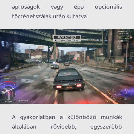
előállni, ez pedig tökéletesen sikerült
nekik. A kampány során például
valahányszor meghalunk, mindig
lenullázódik a nálunk lévő készpénz
mennyisége, így garantálva, hogy aznap
szinte biztosan ne tudjunk törleszteni,
illetve az egyes küldetéseket sem
különösebben nehéz elbukni, és ebben
az esetben is felkopik az állunk. Viszont a
Liquid Swords emberei szerencsére nem
mentek át szadistába, és nem szívatnak
minket lépten-nyomon, hanem ehelyett
tényleg csak annyira keserítik meg az
életünket, hogy érezzük: egy ilyen
világban minden hibának
következménye van.