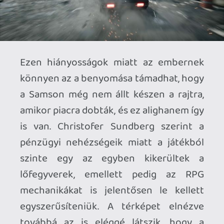
Ahhoz, hogy te is hozzászólj, be kell
jelentkezned!
Necroman Mk2
2026.04.20 12:31:48
#20yvm
A pados bug olvasásakor felszisszentem.
JohnBart
2026.04.19 23:54:45
JohnBart
2026.04.19 23:54:45
#20yu7
Jó teszt lett, és zömében egyetértek a
benne leírtakkal. Én azonban sajnos nem
vagyok annyira elnéző, mint Kharex,
személy szerint ugyanis NAGYON vártam a