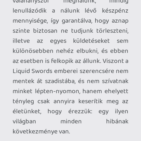
bugoktól, amik főleg akkor lehetnek
idegesítőek, ha egy-egy munkát amiatt
bukunk, mert például nem töltődnek be
azok az NPC-k, akiket ki kéne mentenünk
a zsaruk karmai közül. A Liquid Swords
embereinek a becsületére legyen
mondva, hogy az elmúlt héten két
javítással is előálltak az alkotásukhoz, de
az összkép egyelőre még eléggé
lelombozó.