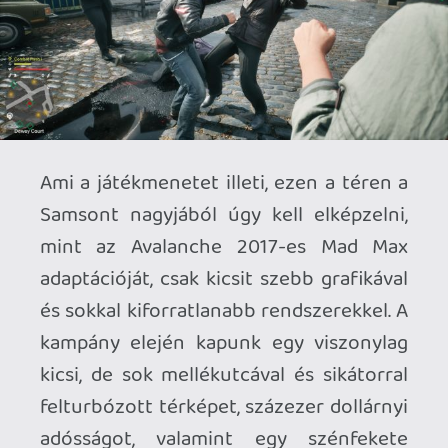
A gyakorlatban a különböző munkák
általában rövidebb, egyszerűbb
küldetések, ahol például menekülő
bűnözőknek segíthetünk meglépni a
rendőrök elől, vagy pont fordítva: mi
eredhetünk más járművek nyomába,
hogy aztán rommá törjük őket. De nem
maradt ki a felhozatalból a verekedés, az
utcai versenyzés, vagy éppen a
nyomkövetés sem. Ami a főbb