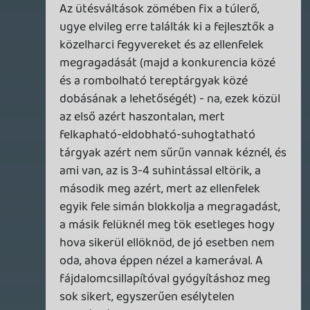
ETX
2026.04.16 19:07:13
Necroman Mk2
2026.04.17 10:33:45
#20ynj
Ránézésre olyan, mintha egy 7.
konzolgenerációs játék jelent volna meg
most, 2026-ban. A lőfegyverek hiánya
azért gáznak hat a választott
környezetben.
ETX
2026.04.16 19:07:13
#20yls
...Ilyenkor felmerül a kérdés, hogy miért
nem 25 ajrós early access-ként jelent
meg? Ha tényleg látja benne a nép a
potenciált, pénz is folyt volna be, meg
normálisabban tudtak volna vele még
foglalkozni, és ha elér egy sokkal jobb
szintet/állapotot, árulták volna többért....
amúgy meg név kötelez alapon min. azt
gondoltam volna, GZA azonos című