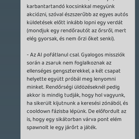
Szektások, mélytengeri rémek és egy realisztikus
óceánjáró. A SENARA-ban első pillantásra minden
megvan, ami a sikerhez kell, ez az összkép azonban
becsapós.
3 napja
5
MEGJELENÉSI DÁTUMOK NAPJA – EZ TÖRTÉNT SZERDÁN
Benne: Isle of Reveries, Beaten Path, Moonlighter 2: The
Endless Vault, Fallen Tear: The Ascension.
4 napja
2
CORSAIR CLIPPER PRO MINI 60 - KICSI, DE ERŐS
TESZT
4 napja
5
FIRE EMBLEM: FORTUNE'S WEAVE DIRECT, MAFIA: THE OLD
COUNTRY DLC – EZ TÖRTÉNT KEDDEN
Továbbá: Crimson Moon, The Walking Dead: Streets of
Survival, Endless Legend II.
5 napja
4