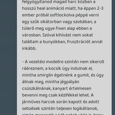
albuma fog szólni többek között a kocsi
rádiójából.... menne is a miliőhöz. na, ez van,
talán később, ha kalapálnak eleget rajta.
lapaca
2026.04.16 17:52:22
#20ylm
Sírni tudnék, mikor egy játékról kiderül,
hogy sokkal jobb is lehetett volna, mert az
ambíciók, elképzelések megvoltak hozzá,
de azok a fránya anyagiak gátat szabtak
ennek.
Doberman
2026.04.16 16:35:12
#20ylc
Köszönet a cikkért. Hajlamos vagyok
többet látni benne, mint ami. Hátha sikerül
nekik kikalapálni idővel.
KILN - A DOUBLE FINE NEM KÖCSÖGÖL!
TESZT