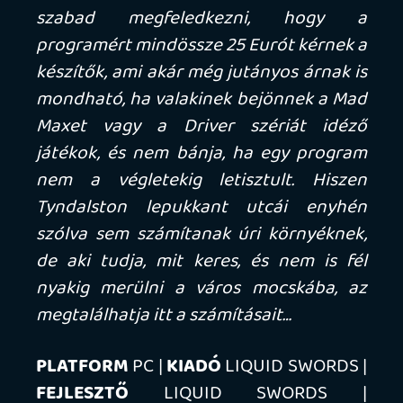
misszió után először meg nem kell javítani
vagy fel nem kell tölteni a nitróját, és hát
mindkét tételt aranyárban mérik. A
jelenlegi árszabás mellett konkrétan
magunkat szívatjuk a szoros napi
törlesztőrészletek mellett, ha a saját,
karbantartandó kocsinkkal megyünk
akciózni, szóval észszerűbb az egyes autós
küldetések előtt inkább lopni egy verdát
(mondjuk egy rendőrautót az őrsről, mert
elég gyorsak, és nem őrzi őket senki).
- Az AI pofátlanul csal. Gyalogos missziók
során a zsaruk nem foglalkoznak az
ellenséges gengszterekkel, a két csapat
helyette együtt próbál meg lenyomni
minket. Rendőrségi üldözéseknél pedig
akkor is mindig tudják, hogy hol vagyunk,
ha sikerült kijutnunk a keresési zónából, és
cooldown fázisba lépünk. De előfordult az
is, hogy egy sikátorban várva pont elém
spawnolt le egy járőrt a játék.