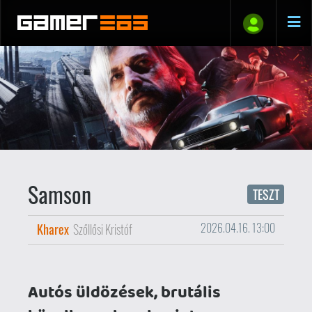
Samson
TESZT
Kharex
Szőllősi Kristóf
2026.04.16. 13:00
Autós üldözések, brutális
közelharcok, valamint egy
borongós, bűnnel és cinizmussal
átitatott város, ahol csak a
legkeményebb gengszterek
tudnak érvényesülni. A Liquid