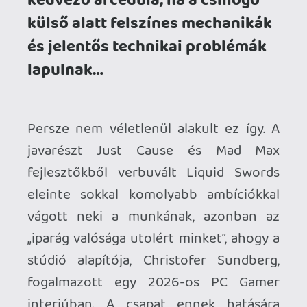
vágott neki a munkának, azonban az
„iparág valósága utolért minket”, ahogy a
stúdió alapítója, Christofer Sundberg,
fogalmazott egy 2026-os PC Gamer
interjúban. A csapat ennek hatására
2025-ben komoly leépítéseket jelentett
be, majd a megmaradt fejlesztők
alapjaiban gondolták újra a Samsont,
hogy annak kiterjedése jobban
illeszkedjen a szűkös anyagi
lehetőségeikhez. És bár a végeredmény a
legtöbb tekintetben roppant fapados
lett, a játékon így is érződik, hogy
tehetséges emberek dolgoztak rajta,
csak épp nem maradt elég idejük a
befejezésére, kikerekítésére.