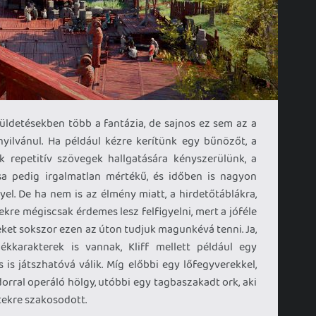
ldetésekben több a fantázia, de sajnos ez sem az a
gnyilvánul. Ha például kézre kerítünk egy bűnözőt, a
 repetitív szövegek hallgatására kényszerülünk, a
sa pedig irgalmatlan mértékű, és időben is nagyon
l. De ha nem is az élmény miatt, a hirdetőtáblákra,
kre mégiscsak érdemes lesz felfigyelni, mert a jóféle
geket sokszor ezen az úton tudjuk magunkévá tenni. Ja,
ékkarakterek is vannak, Kliff mellett például egy
s játszhatóvá válik. Míg előbbi egy lőfegyverekkel,
orral operáló hölgy, utóbbi egy tagbaszakadt ork, aki
tekre szakosodott.