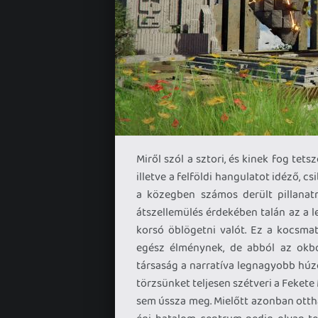
Miről szól a sztori, és kinek fog tet
illetve a felföldi hangulatot idéző, cs
a közegben számos derült pillanatra
átszellemülés érdekében talán az a l
korsó öblögetni valót. Ez a kocsmat
egész élménynek, de abból az okb
társaság a narratíva legnagyobb húzó
törzsünket teljesen szétveri a Fekete
sem ússza meg. Mielőtt azonban ottha