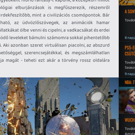
6 napj
ológiai elburjánzások is megfűszerezik, részemről
A SON
érdekfeszítőbb, mint a civilizációs csomópontok. Bár
Tovább
pható, az üdvözlőszövegek, az animációk hamar
llatkákat ölbe venni és cipelni, a vadkacsákat és erdei
pködő leveleket bámulni számomra sokkal pihentetőbb
8 napj
 Aki azonban szeret virtuálisan piacolni, az abszurd
PS5-E
hetőséggel, szerencsejátékkal, és megszámlálhatlan
CSÜT
ja magát - teheti ezt akár a törvény rossz oldalára
Tovább
Seaso
Speed
9 napj
NBA: 
9 napj
WUCHA
Továb
Amste