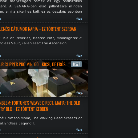
ások, mélytengeri rémek és egy realisztikus
járó. A SENARA-ban első pillantásra minden
n, ami a sikerhez kell, ez az összkép azonban
pós.
a
5
LENÉSI DÁTUMOK NAPJA – EZ TÖRTÉNT SZERDÁN
: Isle of Reveries, Beaten Path, Moonlighter 2:
dless Vault, Fallen Tear: The Ascension.
a
2
R CLIPPER PRO MINI 60 - KICSI, DE ERŐS
TESZT
a
5
EMBLEM: FORTUNE'S WEAVE DIRECT, MAFIA: THE OLD
RY DLC – EZ TÖRTÉNT KEDDEN
bá: Crimson Moon, The Walking Dead: Streets of
al, Endless Legend II.
a
4