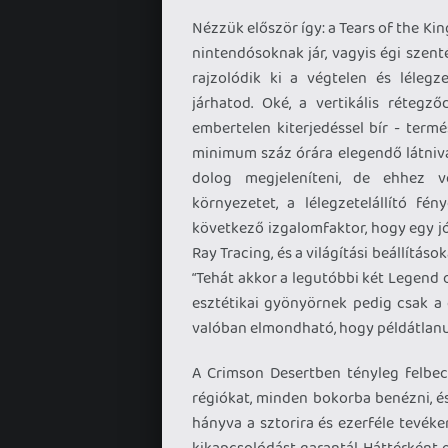
Nézzük először így: a Tears of the 
nintendósoknak jár, vagyis égi szen
rajzolódik ki a végtelen és lélegz
járhatod. Oké, a vertikális rétegz
embertelen kiterjedéssel bír - term
minimum száz órára elegendő látniva
dolog megjeleníteni, de ehhez 
környezetet, a lélegzetelállító fén
következő izgalomfaktor, hogy egy j
Ray Tracing, és a világítási beállításo
“Tehát akkor a legutóbbi két Legend o
esztétikai gyönyörnek pedig csak a c
valóban elmondható, hogy példátlanu
A Crimson Desertben tényleg felbecs
régiókat, minden bokorba benézni, és
hányva a sztorira és ezerféle tevék
kikapcsolódást garantál. Háttérként 