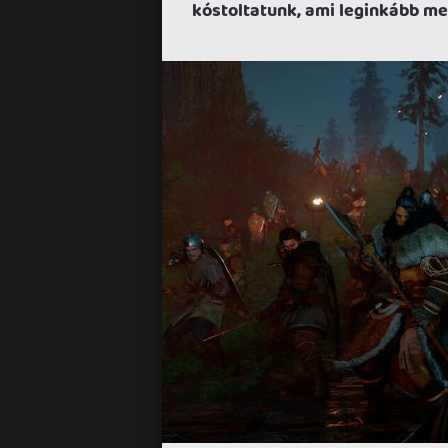
kóstoltatunk, ami leginkább me