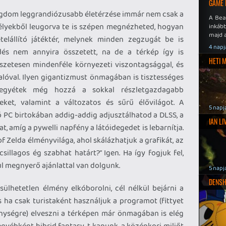
GAME 
Kingdom leggrandiózusabb életérzése immár nem csak a
A Bea
télyekből leugorva te is szépen megnézheted, hogyan
inkáb
majd 
etelállító játéktér, melynek minden zegzugát be is
4 napj
ődés nem annyira összetett, na de a térkép így is
HETI 
észetesen mindenféle környezeti viszontagsággal, és
lóval. Ilyen gigantizmust önmagában is tisztességes
vegyétek még hozzá a sokkal részletgazdagabb
yeket, valamint a változatos és sűrű élővilágot. A
5 napj
ó PC birtokában addig-addig adjusztálhatod a DLSS, a
IAN L
kat, amíg a pywelli napfény a látóidegedet is lebarnítja.
f Zelda élményvilága, ahol skálázhatjuk a grafikát, az
sillagos ég szabhat határt?” Igen. Ha így fogjuk fel,
l megnyerő ajánlattal van dolgunk.
5 napj
DENSH
ülhetetlen élmény elkóborolni, cél nélkül bejárni a
 ha csak turistaként használjuk a programot (fittyet
enységre) elveszni a térképen már önmagában is elég
egyébként hibrid fantasy-t kapunk, a középkori miliőt