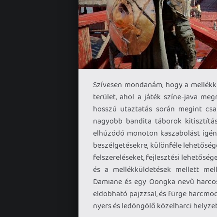
Szívesen mondanám, hogy a mellékkü
terület, ahol a játék színe-java me
hosszú utaztatás során megint csak
nagyobb bandita táborok kitisztítá
elhúzódó monoton kaszabolást igénye
beszélgetésekre, különféle lehetősége
felszereléseket, fejlesztési lehetősé
és a mellékküldetések mellett mell
Damiane és egy Oongka nevű harcos i
eldobható pajzzsal, és fürge harcmod
nyers és ledöngölő közelharci helyze