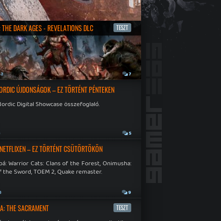
 THE DARK AGES - REVELATIONS DLC
TESZT
ja
7
ORDIC ÚJDONSÁGOK – EZ TÖRTÉNT PÉNTEKEN
ordic Digital Showcase összefoglaló.
a
5
 NETFLIXEN – EZ TÖRTÉNT CSÜTÖRTÖKÖN
á: Warrior Cats: Clans of the Forest, Onimusha:
f the Sword, TOEM 2, Quake remaster.
a
9
A: THE SACRAMENT
TESZT