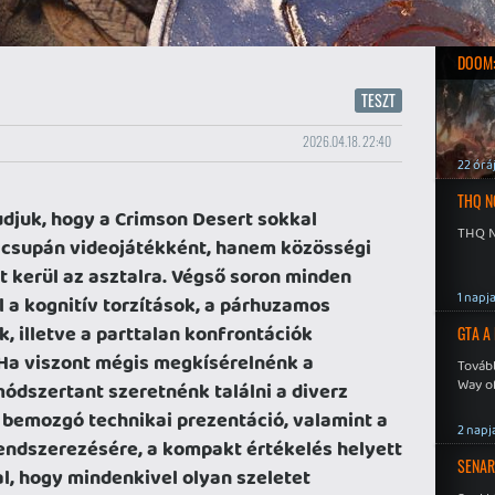
DOOM:
TESZT
2026.04.18. 22:40
22 órá
THQ N
udjuk, hogy a Crimson Desert sokkal
THQ N
 csupán videojátékként, hanem közösségi
t kerül az asztalra. Végső soron minden
1 napj
l a kognitív torzítások, a párhuzamos
k, illetve a parttalan konfrontációk
GTA A
. Ha viszont mégis megkísérelnénk a
Tovább
Way o
módszertant szeretnénk találni a diverz
 bemozgó technikai prezentáció, valamint a
2 napj
rendszerezésére, a kompakt értékelés helyett
SENAR
, hogy mindenkivel olyan szeletet