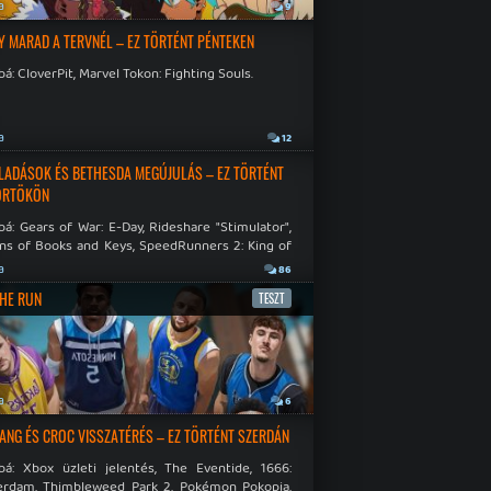
a
9
Y MARAD A TERVNÉL – EZ TÖRTÉNT PÉNTEKEN
á: CloverPit, Marvel Tokon: Fighting Souls.
a
12
LADÁSOK ÉS BETHESDA MEGÚJULÁS – EZ TÖRTÉNT
ÖRTÖKÖN
á: Gears of War: E-Day, Rideshare "Stimulator",
ns of Books and Keys, SpeedRunners 2: King of
.
a
86
THE RUN
TESZT
a
6
NG ÉS CROC VISSZATÉRÉS – EZ TÖRTÉNT SZERDÁN
bá: Xbox üzleti jelentés, The Eventide, 1666:
rdam, Thimbleweed Park 2, Pokémon Pokopia,