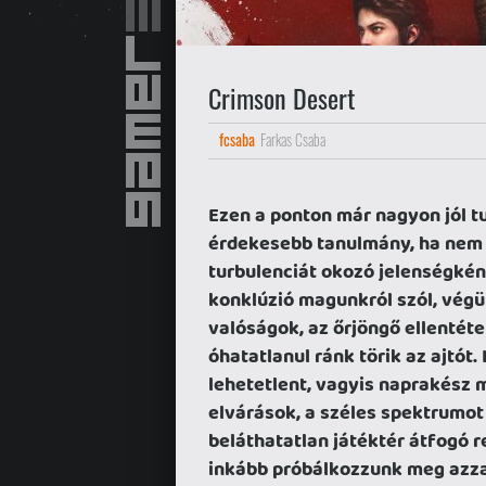
Crimson Desert
fcsaba
Farkas Csaba
Ezen a ponton már nagyon jól t
érdekesebb tanulmány, ha nem
turbulenciát okozó jelenségkén
konklúzió magunkról szól, végü
valóságok, az őrjöngő ellentéte
óhatatlanul ránk törik az ajtót
lehetetlent, vagyis naprakész 
elvárások, a széles spektrumot
beláthatatlan játéktér átfogó 
inkább próbálkozzunk meg azzal