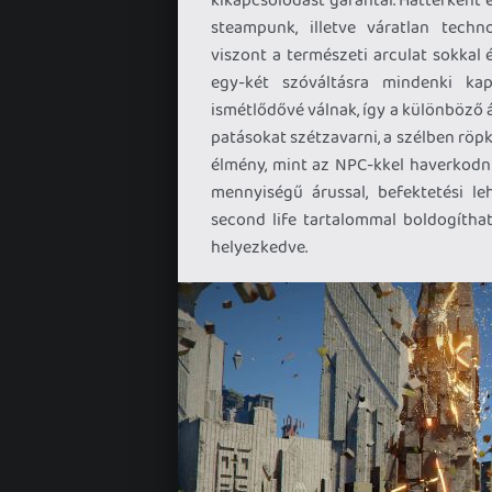
steampunk, illetve váratlan techn
viszont a természeti arculat sokkal 
egy-két szóváltásra mindenki ka
ismétlődővé válnak, így a különböző á
patásokat szétzavarni, a szélben rö
élmény, mint az NPC-kkel haverkodni.
mennyiségű árussal, befektetési le
second life tartalommal boldogíthat
helyezkedve.