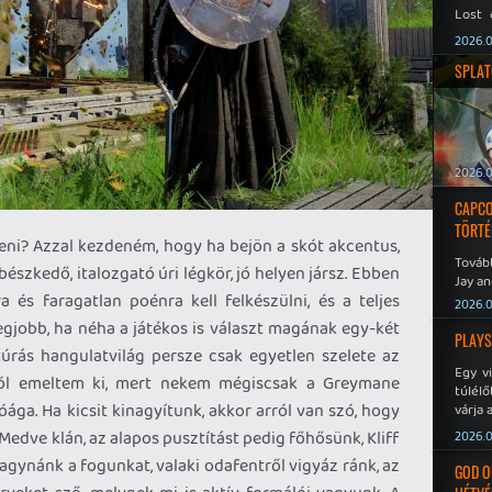
Lost 
Never
2026.0
SPLAT
2026.0
CAPCO
TÖRTÉ
szeni? Azzal kezdeném, hogy ha bejön a skót akcentus,
Tovább
ibészkedő, italozgató úri légkör, jó helyen jársz. Ebben
Jay an
 és faragatlan poénra kell felkészülni, és a teljes
No Mor
2026.0
egjobb, ha néha a játékos is választ magának egy-két
PLAYS
úrás hangulatvilág persze csak egyetlen szelete az
Egy v
ól emeltem ki, mert nekem mégiscsak a Greymane
túlélő
ága. Ha kicsit kinagyítunk, akkor arról van szó, hogy
várja 
 Medve klán, az alapos pusztítást pedig főhősünk, Kliff
2026.0
gynánk a fogunkat, valaki odafentről vigyáz ránk, az
GOD O