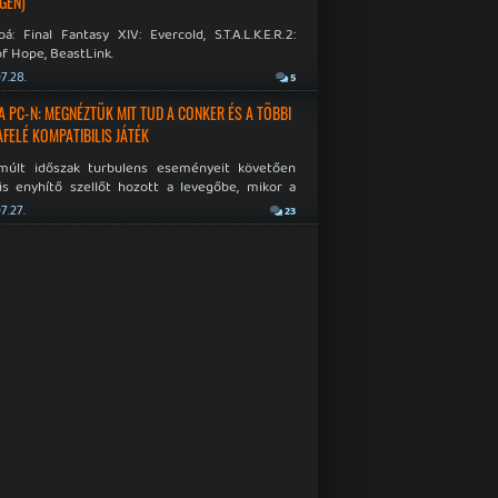
GÉN)
á: Final Fantasy XIV: Evercold, S.T.A.L.K.E.R.2:
f Hope, BeastLink.
7.28.
5
A PC-N: MEGNÉZTÜK MIT TUD A CONKER ÉS A TÖBBI
AFELÉ KOMPATIBILIS JÁTÉK
múlt időszak turbulens eseményeit követően
is enyhítő szellőt hozott a levegőbe, mikor a
oft bejelentette, hogy PC-re is kiterjesztik az
7.27.
23
Original visszafelé kompatibilitást. Lássuk,
 jutottak...