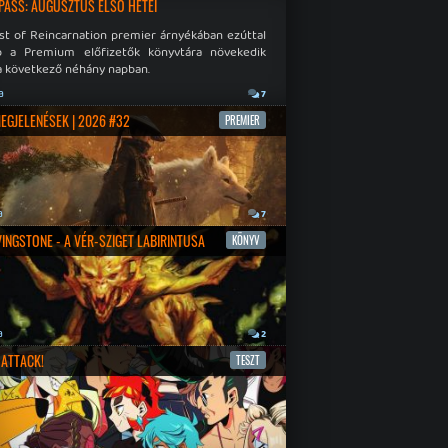
PASS: AUGUSZTUS ELSŐ HETEI
st of Reincarnation premier árnyékában ezúttal
b a Premium előfizetők könyvtára növekedik
a következő néhány napban.
a
7
MEGJELENÉSEK | 2026 #32
PREMIER
a
7
IVINGSTONE - A VÉR-SZIGET LABIRINTUSA
KÖNYV
a
2
ATTACK!
TESZT