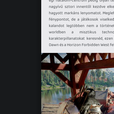
égi hatalom-centrum pedig olyan ter
nagyívű sztori innentől kezdve el
hagyott markáns lenyomatot. Megleh
fénypontot, de a játékosok viselked
kalandot legtöbben nem a történet
worldben a misztikus technol
karakterpillanatokat keresnéd, eze
Dawn és a Horizon Forbidden West fel