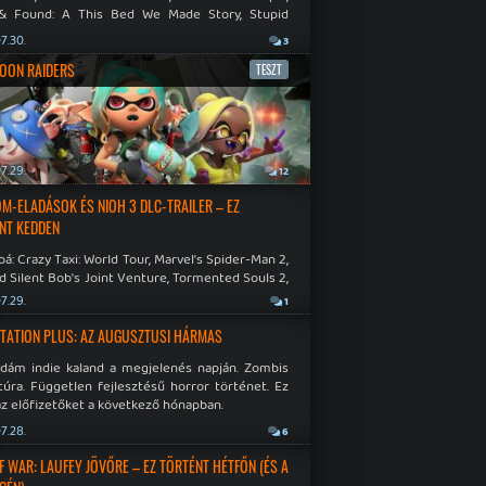
& Found: A This Bed We Made Story, Stupid
 Dies.
7.30.
3
OON RAIDERS
TESZT
7.29.
12
M-ELADÁSOK ÉS NIOH 3 DLC-TRAILER – EZ
NT KEDDEN
á: Crazy Taxi: World Tour, Marvel's Spider-Man 2,
d Silent Bob's Joint Venture, Tormented Souls 2,
e Room in Hell, Slain 2: The Beast Within.
7.29.
1
TATION PLUS: AZ AUGUSZTUSI HÁRMAS
idám indie kaland a megjelenés napján. Zombis
túra. Független fejlesztésű horror történet. Ez
az előfizetőket a következő hónapban.
7.28.
6
F WAR: LAUFEY JÖVŐRE – EZ TÖRTÉNT HÉTFŐN (ÉS A