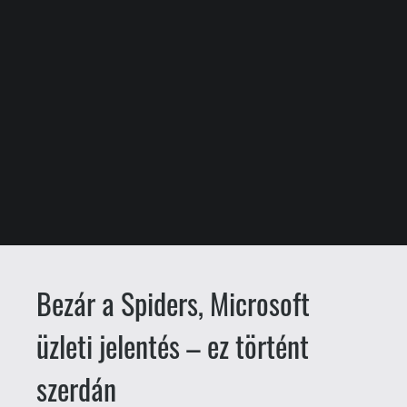
Bezár a Spiders, Microsoft
üzleti jelentés – ez történt
szerdán
drag
Csető Zsolt
2026.04.30. 08:00
Lehúzza a rolót a Spiders.
A párizsi
fejlesztőcsapatot tulajdonló Nacon
komoly bajba került az elmúlt
időszakban, így vevőt próbáltak találni a
stúdió számára, sikertelenül. Így aztán
egy 18 éve íródó történet most véget ért: