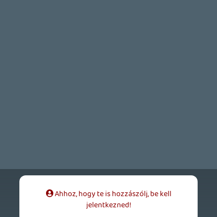
Endless Vault, Fallen Tear: The Ascension.
11 órája
2
CORSAIR CLIPPER PRO MINI 60 - KICSI, DE ERŐS
TESZT
18 órája
2
FIRE EMBLEM: FORTUNE'S WEAVE DIRECT, MAFIA: THE OLD
COUNTRY DLC – EZ TÖRTÉNT KEDDEN
Továbbá: Crimson Moon, The Walking Dead: Streets of
Survival, Endless Legend II.
1 napja
4
GAME PASS: AUGUSZTUS ELSŐ HETEI
A Beast of Reincarnation premier árnyékában ezúttal
inkább a Premium előfizetők könyvtára növekedik majd
a következő néhány napban.
1 napja
7
HETI MEGJELENÉSEK | 2026 #32
PREMIER