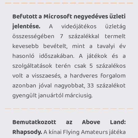
Rhapsody.
A kínai Flying Amateurs játéka
egy roguelite felépítésű kooperatív
akció-RPG lesz, amely PC-re készül, a
játékmenetből pedig a lenti trailer nyújt
némi ízelítőt – megjelenési dátum még
nincs.
Nyáron érkezik az NBA The Run.
Az
utcai kosárlabdás játék júniusban jelenik
meg PC-re, PS5-re és Xbox Seriesre, de