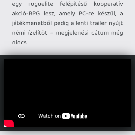
addig is lehet
jelentkezni
a május 1-jén
induló zárt bétatesztre.
Fény derült a Thick as Thieves
megjelenési részleteire.
A lopakodós
játék május 20-án debütál a Steamen egy
„bemutatkozó kampánnyal”, 5 eurós áron,
a fejlesztők pedig ezt fogják bővítgetni a
későbbiekben további tartalmakkal – PS5
és Xbox Series verziók is érkeznek majd.