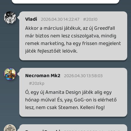
2 napja
7
IAN LIVINGSTONE - A VÉR-SZIGET LABIRINTUSA
KÖNYV
3 napja
2
DENSHATTACK!
TESZT
3 napja
9
A SONY MARAD A TERVNÉL – EZ TÖRTÉNT PÉNTEKEN
Továbbá: CloverPit, Marvel Tokon: Fighting Souls.
5 napja
12