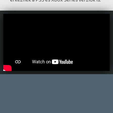
MEGJELENÉSI DÁTUMOK NAPJA – EZ TÖRTÉNT SZERDÁN
Benne: Isle of Reveries, Beaten Path, Moonlighter 2: The