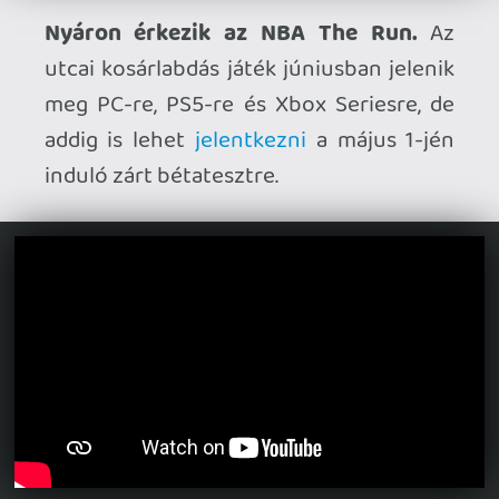
Megjelenési dátumot kapott a
Phonopolis.
Az Amanita Design
(Machinarium) egészen egyedi
látványvilágú kalandjátéka május 20-től
lesz elérhető PC-n, derül ki a friss
trailerből.