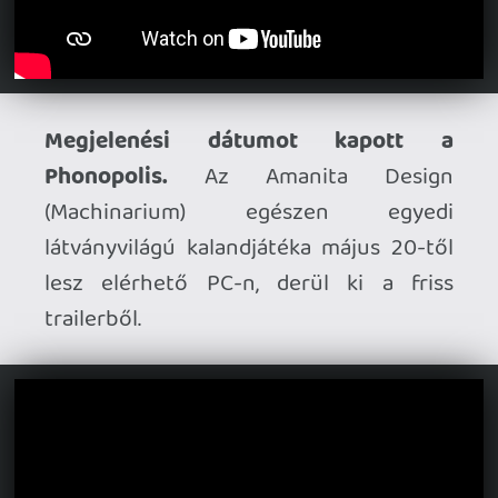
Érkeznek a Warhammer 40,000: Speed
Freeks átiratai.
A versenyjáték PC-re
már jó ideje elérhető, most azonban
bejelentették, hogy május 21-én
érkeznek a PS5 és Xbox Series verziók is.