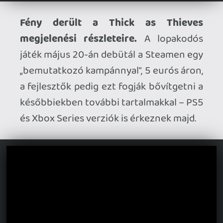
Konzolokra is jön a No More Room in
Hell 2.
A jelenleg Early Accessben futó
zombis FPS április 30. és május 4. között
ingyen kipróbálható lesz a Steamen és az
Epic Games Store-on. Emellett
bejelentették azt is, hogy a nyár
folyamán érkezik az 1.0-s verzió,
méghozzá PC mellett PS5-re és Xbox
Seriesre is.