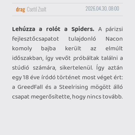
a GreedFall és a Steelrising mögött álló
csapat megerősítette, hogy nincs tovább.
Befutott a Microsoft negyedéves üzleti
jelentése.
A videójátékos üzletág
összességében 7 százalékkal termelt
kevesebb bevételt, mint a tavalyi év
hasonló időszakában. A játékok és a
szolgáltatások terén csak 5 százalékos
volt a visszaesés, a hardveres forgalom
azonban jóval nagyobbat, 33 százalékot
gyengült januártól márciusig.
Bemutatkozott az Above Land: