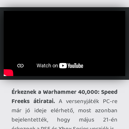
Ahhoz, hogy te is hozzászólj, be kell
jelentkezned!
Vladi
2026.04.30 14:22:47
#20zl0
Akkor a márciusi játékuk, az új Greedfall
már biztos nem lesz csiszolgatva, mindig
remek marketing, ha egy frissen megjelent
játék fejlesztőét lelövik.
Necroman Mk2
2026.04.30 13:58:03
#20zkp
Ó, egy új Amanita Design játék alig egy
hónap múlva! És, yay, GoG-on is elérhető
lesz, nem csak Steamen. Kelleni fog!
DenguriGaeshi
2026.04.30 08:32:44
#20zjt
Sajnálom a Spiders-t. Jó játékokat csinált.