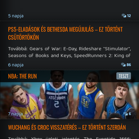
19 éve videójáték minden nap! Copyright 365 Media Kft
Impresszum
|
Hirdetési ajánlatunk
|
Felhasználási feltételek
|
Adatvédelmi elveink
|
Sütik
Hírek
|
Cikkek
|
Podcastok
|
Blogok
|
Gaming Fórum
|
Offtopic Fórum
RSS
|
Blog RSS
|
Podcast RSS
|
Instagram
|
Youtube
|
Facebook
|
Twitter
|
Patreon