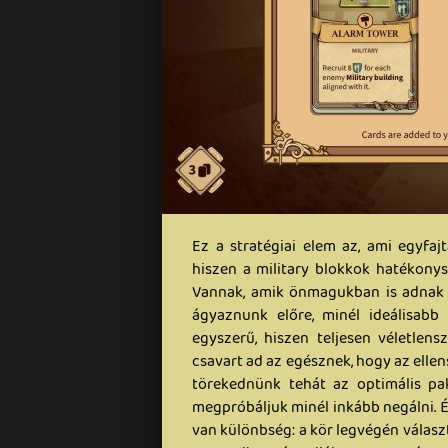
Ez a stratégiai elem az, ami egyfaj
hiszen a military blokkok hatékony
Vannak, amik önmagukban is adnak 
ágyaznunk előre, minél ideálisabb
egyszerű, hiszen teljesen véletlen
csavart ad az egésznek, hogy az ellen
törekednünk tehát az optimális pa
megpróbáljuk minél inkább negálni. És
van különbség: a kör legvégén választ