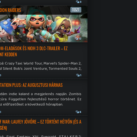
a
3
OON RAIDERS
TESZT
a
12
M-ELADÁSOK ÉS NIOH 3 DLC-TRAILER – EZ
NT KEDDEN
á: Crazy Taxi: World Tour, Marvel's Spider-Man 2,
d Silent Bob's Joint Venture, Tormented Souls 2,
e Room in Hell, Slain 2: The Beast Within.
a
1
TATION PLUS: AZ AUGUSZTUSI HÁRMAS
idám indie kaland a megjelenés napján. Zombis
túra. Független fejlesztésű horror történet. Ez
az előfizetőket a következő hónapban.
a
6
F WAR: LAUFEY JÖVŐRE – EZ TÖRTÉNT HÉTFŐN (ÉS A
GÉN)
á: Final Fantasy XIV: Evercold, S.T.A.L.K.E.R.2: