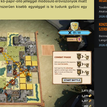
MEGJE
kő-papír-olló jelleggel módosuló erőviszonyok miatt
mszerűen kisebb egységgel is le tudunk győzni egy
Tovább
Akato
Sombr
2026.0
KONZO
SZERD
Benne
Langri
Point 
2026.0