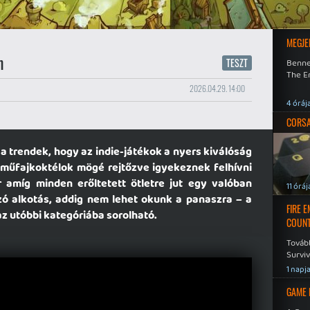
MEGJE
n
TESZT
Benne
The En
2026.04.29. 14:00
4 óráj
CORSAI
a trendek, hogy az indie-játékok a nyers kiválóság
műfajkoktélok mögé rejtőzve igyekeznek felhívni
amíg minden erőltetett ötletre jut egy valóban
11 óráj
ozó alkotás, addig nem lehet okunk a panaszra – a
FIRE 
 utóbbi kategóriába sorolható.
COUNT
Továb
Surviv
1 napj
GAME 