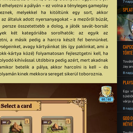
7 napj
ll elhelyezni a pályán – ez volna a tényleges gameplay
SPLAT
rkeznek, melyekkel ha kitöltünk egy sort, akkor
ük az általuk adott nyersanyagokat – a mezőről búzát,
l persze összetettebb a dolog, a játék savát-borsát
yek két kategóriába sorolhatók: az egyik az
7 napj
etni, a másik pedig a harcra készít fel bennünket.
ségeinket, avagy kártyáinkat (és így paklinkat, ami a
CAPCO
TÖRTÉ
okk-kártya közé) folyamatosan fejlesztgetni kell, ha
olyodó kihívással. Utóbbira pedig azért, mert akadnak
Tovább
amikor betelik a pálya, akkor harcolni is kell – és
Jay an
No Mor
8 napj
olyamán kinek mekkora sereget sikerül toboroznia.
PLAYS
Egy v
túlélő
várja 
8 napj
GOD O
HÉTVÉ
Tovább