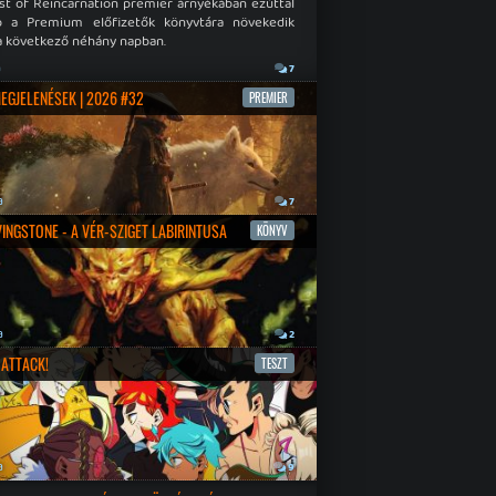
st of Reincarnation premier árnyékában ezúttal
b a Premium előfizetők könyvtára növekedik
a következő néhány napban.
a
7
MEGJELENÉSEK | 2026 #32
PREMIER
a
7
IVINGSTONE - A VÉR-SZIGET LABIRINTUSA
KÖNYV
a
2
ATTACK!
TESZT
a
9