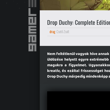
Drop Duchy: Complete Editio
drag
Csető Zsolt
Nem feltétlenül vagyok híve annak 
üldözése helyett egyre extrémebb 
magukra a figyelmet. Ugyanakkor 
kreatív, és ezáltal frissességet h
Drop Duchy márpedig mindenképp az