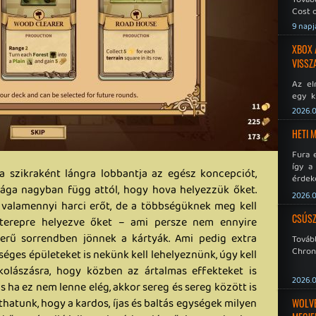
Cost o
9 napj
XBOX 
VISSZ
Az el
egy k
Micros
2026.0
Xbox 
meddig
HETI 
Fura 
így a
ta szikraként lángra lobbantja az egész koncepciót,
érdeke
sága nagyban függ attól, hogy hova helyezzük őket.
a Xeno
2026.0
éppen
valamennyi harci erőt, de a többségüknek meg kell
CSÚSZ
 terepre helyezve őket – ami persze nem ennyire
szerű sorrendben jönnek a kártyák. Ami pedig extra
Tová
Chroni
séges épületeket is nekünk kell lehelyeznünk, úgy kell
kolászásra, hogy közben az ártalmas effekteket is
2026.0
 ha ez nem lenne elég, akkor sereg és sereg között is
hatunk, hogy a kardos, íjas és baltás egységek milyen
WOLVER