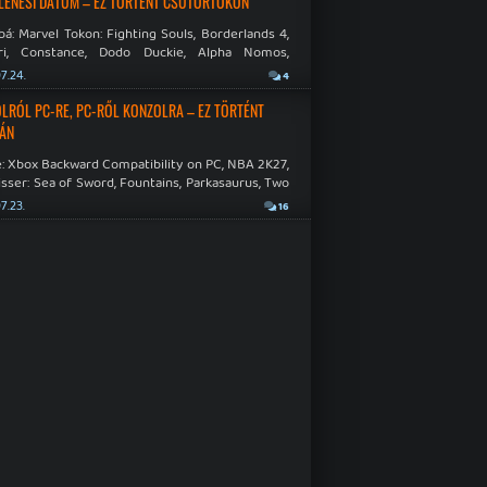
LENÉSI DÁTUM – EZ TÖRTÉNT CSÜTÖRTÖKÖN
á: Marvel Tokon: Fighting Souls, Borderlands 4,
ri, Constance, Dodo Duckie, Alpha Nomos,
as: Negative Frames.
7.24.
4
LRÓL PC-RE, PC-RŐL KONZOLRA – EZ TÖRTÉNT
ÁN
: Xbox Backward Compatibility on PC, NBA 2K27,
sser: Sea of Sword, Fountains, Parkasaurus, Two
Hospital: Full Health Collection.
7.23.
16