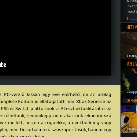
A Bea
inkáb
majd 
1 napj
HETI 
2 napj
IAN L
2 napj
a PC-verzió lassan egy éve elérhető, de az utólag
DENSH
omplete Edition is ellátogatott már Xbox Seriesre az
 PS5 és Switch platformokra. A teszt aktualitását is ez
 beszélhetünk, semmiképp nem akartunk elmenni szó
ve mellett, hiszen a roguelike, a deckbuilding vagy
ényleg nem fícsörhalmozó szószaporítások, hanem egy
3 napj
gész fontos részletei.