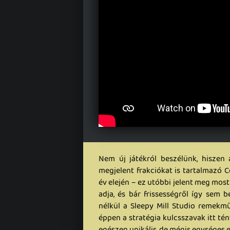
Nem új játékról beszélünk, hiszen 
megjelent frakciókat is tartalmazó C
év elején – ez utóbbi jelent meg most
adja, és bár frissességről így sem
nélkül a Sleepy Mill Studio remekmű
éppen a stratégia kulcsszavak itt t
egészen unikális, de mégis egységes e