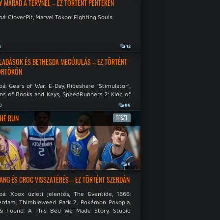
Y MARAD A TERVNÉL – EZ TÖRTÉNT PÉNTEKEN
á: CloverPit, Marvel Tokon: Fighting Souls.
a
12
LADÁSOK ÉS BETHESDA MEGÚJULÁS – EZ TÖRTÉNT
ÖRTÖKÖN
á: Gears of War: E-Day, Rideshare "Stimulator",
ns of Books and Keys, SpeedRunners 2: King of
.
a
86
THE RUN
TESZT
a
6
NG ÉS CROC VISSZATÉRÉS – EZ TÖRTÉNT SZERDÁN
bá: Xbox üzleti jelentés, The Eventide, 1666:
rdam, Thimbleweed Park 2, Pokémon Pokopia,
& Found: A This Bed We Made Story, Stupid
 Dies.