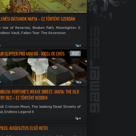
LENÉSI DÁTUMOK NAPJA – EZ TÖRTÉNT SZERDÁN
: Isle of Reveries, Beaten Path, Moonlighter 2:
dless Vault, Fallen Tear: The Ascension.
a
2
R CLIPPER PRO MINI 60 - KICSI, DE ERŐS
TESZT
a
2
EMBLEM: FORTUNE'S WEAVE DIRECT, MAFIA: THE OLD
RY DLC – EZ TÖRTÉNT KEDDEN
bá: Crimson Moon, The Walking Dead: Streets of
al, Endless Legend II.
a
4
PASS: AUGUSZTUS ELSŐ HETEI