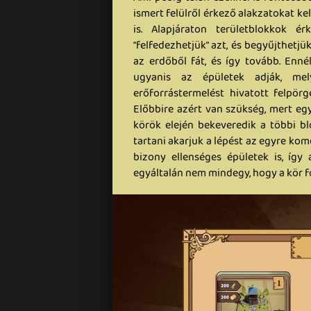
ismert felülről érkező alakzatokat ke
is. Alapjáraton területblokkok é
“felfedezhetjük” azt, és begyűjthetj
az erdőből fát, és így tovább. Enné
ugyanis az épületek adják, mel
erőforrástermelést hivatott felpörg
Előbbire azért van szükség, mert egy
körök elején bekeveredik a többi bl
tartani akarjuk a lépést az egyre kom
bizony ellenséges épületek is, így 
egyáltalán nem mindegy, hogy a kör f