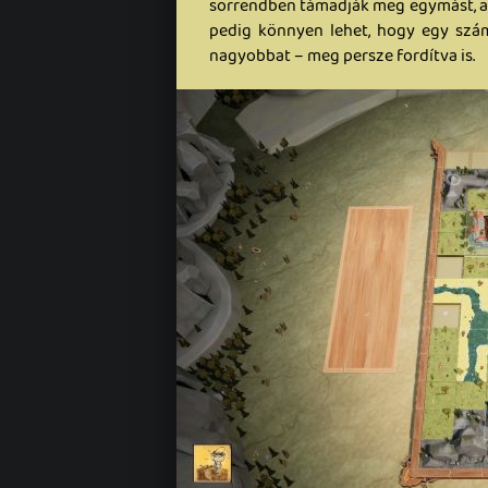
sorrendben támadják meg egymást, a 
pedig könnyen lehet, hogy egy szá
nagyobbat – meg persze fordítva is.