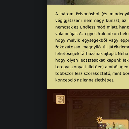
A három felvonásból (és mindegyi
végigjátszani nem nagy kunszt, az
nemcsak az Endless mód miatt, hanem
valami újat. Az egyes frakciókon belü
hogy melyik egységekből vagy éppen
fokozatosan megnyíló új játékelem
lehetőségek tárházának ajtaját. Néha k
hogy olyan leosztásokat kapunk (ak
terepviszonyait illetően), amiből ige
többször lesz szórakoztató, mint bo
koncepció ne lenne életképes.