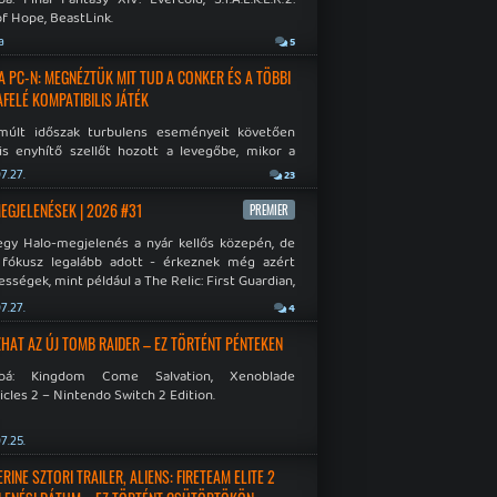
f Hope, BeastLink.
a
5
A PC-N: MEGNÉZTÜK MIT TUD A CONKER ÉS A TÖBBI
AFELÉ KOMPATIBILIS JÁTÉK
múlt időszak turbulens eseményeit követően
is enyhítő szellőt hozott a levegőbe, mikor a
oft bejelentette, hogy PC-re is kiterjesztik az
7.27.
23
Original visszafelé kompatibilitást. Lássuk,
 jutottak...
MEGJELENÉSEK | 2026 #31
PREMIER
egy Halo-megjelenés a nyár kellős közepén, de
 fókusz legalább adott - érkeznek még azért
sségek, mint például a The Relic: First Guardian,
blade Chronicles 2 és a Dispatch új átiratai vagy
7.27.
4
 a Mistfall Hunter
HAT AZ ÚJ TOMB RAIDER – EZ TÖRTÉNT PÉNTEKEN
bbá: Kingdom Come Salvation, Xenoblade
cles 2 – Nintendo Switch 2 Edition.
7.25.
INE SZTORI TRAILER, ALIENS: FIRETEAM ELITE 2