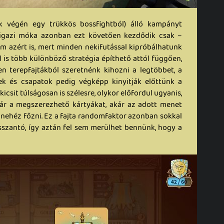
k végén egy trükkös bossfightból) álló kampányt
 igazi móka azonban ezt követően kezdődik csak –
 azért is, mert minden nekifutással kipróbálhatunk
l is több különböző stratégia építhető attól függően,
 terepfajtákból szeretnénk kihozni a legtöbbet, a
ek és csapatok pedig végképp kinyitják előttünk a
icsit túlságosan is szélesre, olykor előfordul ugyanis,
ár a megszerezhető kártyákat, akár az adott menet
n nehéz főzni. Ez a fajta randomfaktor azonban sokkal
sszantó, így aztán fel sem merülhet bennünk, hogy a