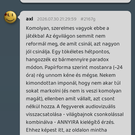
először nagyon dühös voltam rá, mert
nem annak a 9-10 pontos csodának tűnt,
aminek fel volt hájpolva. Másodjára, mikor
már pontosan tudtam, hogy mire
számíthatok és inkább a tagadhatatlan
erősségeire - a korához képest gyönyörű
grafikára, kiváló vizuális dizájnra, finoman
adagolt környezeti történetmesélésre, a
linearitás ellenére szerteágazó
pályatervezésre, jó színészi játékra és a
karakterek közti dinamikára - fókuszáltam,
elkezdett nagyon tetszeni. Amúgy pedig
tipikus hetedik generációs cím, ami
játékmenetben kb. ugyanazt nyújtja, mint
egy hatodik generációs, csak sokkal szebb.
Annak idején itt írtam róla hosszabban:
gamer365.hu
(Szégyentelen önreklám, tudom. 🙂 )
Stadia HUN
2026.07.29 11:07:26