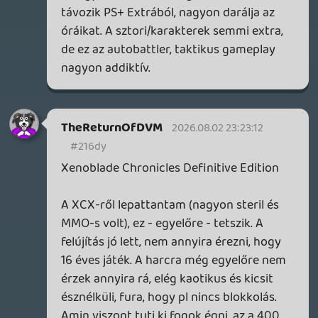
módon. Papírforma szerint mostanra (~24
óra) rég unnom kéne és mégse. Nekem
kimondottan imponál, hogy nem akar túl
sokat markolni (és nem is veszi komolyan
magát), ellenben amit vállalt, azt csont
nélkül hozza. A fegyverek audiovizuális
visszacsatolása - világbajnok csonkolással
kombinálva - ANNYIRA kielégítő érzés.
Ehhez képest itt, az oldalon mintha
teljesen radar alatt repült volna: Nincs róla
teszt és nem került fel senkinek az év végi
listájára (vagy legalábbis nem jutott a Top
30-ba), pedig játékélményre nálam előzi az
akkori győztes Alan Wake II-t. (Előzetesen
magam se gondoltam volna, hogy ilyesmit
valaha leírok, miután az első része örökös
kedvencem.) Lehet, hogy az én
szegénységi bizonyítványom, de hiányzott
már egy ilyen habkönnyű, agyatlan
szeletelés. 😎
axl
2026.07.28 07:35:57