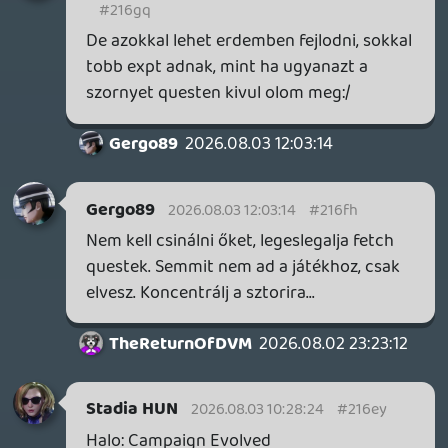
Xenoblade Chronicles Definitive Edition
A XCX-ről lepattantam (nagyon steril és
MMO-s volt), ez - egyelőre - tetszik. A
felújítás jó lett, nem annyira érezni, hogy
16 éves játék. A harcra még egyelőre nem
érzek annyira rá, elég kaotikus és kicsit
észnélküli, fura, hogy pl nincs blokkolás.
Amin viszont tuti ki fogok égni, az a 400
ezer tutorial, és a "questek", amik inkább
csak ikonirtások, öld meg ez, gyűjts össze
ezt meg azt, de ezek JRPG betegségek.
2026.08.01 18:05:14
#216cd
En csak arra utaltam, ennyi kulonbseget
lattam az igencsak ocska elso reszhez
kepest.
sQr
2026.08.01 16:03:06
sQr
2026.08.01 16:03:06
#216c1