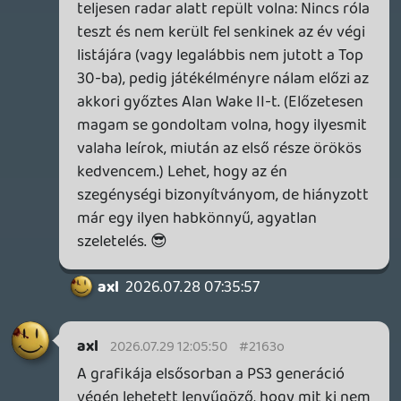
TheReturnOfDVM
2026.07.29 11:20:32
#21632
Rosszul latod, mert a gameplay ps1 szint
😅
Stadia HUN
2026.07.29 11:07:26
Stadia HUN
2026.07.29 11:07:26
#21630
Most, hogy megemlítetted a játékot,
kedvet kaptam hozzá (sosem játszottam
egyik részt sem) és kipróbáltam tegnap
este. A jelenetek rendben vannak, de a
gameplayt csak én látom PS2-szintűnek?
Szokás szerint ufónak érzem magam...
mások meg erre mondják, hogy a világ
egyik legjobb játéka? A lehető
legjóhiszeműbben kérdezem, mi a jó
benne? Valaki világosítson fel légyszi. 🙂
Matild
2026.07.28 18:55:34