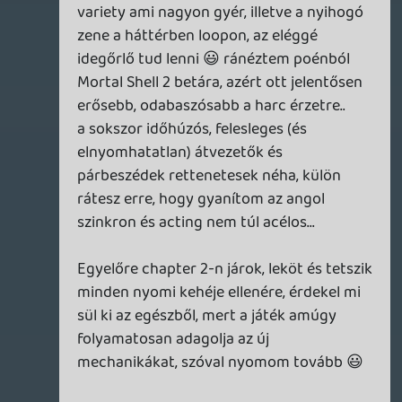
Stadia HUN
2026.08.05 10:34:37
#216mp
Beast of Reincarnation
Egy picit katyvaszosnak tűnik nekem a
játék világa, össze lett dobálva néhány
ötlet, de nem áll össze egy koherens
egésszé és unalmasnak találom az art
style-t. A főszereplő csajszi amúgy nagyon
helyes és a kutyus is aranyos. Nem vagyok
nagy grafika-bubus, de kifejezetten
csúnyának találtam legtöbbször (pl a
kutya szőre vállalhatatlanul ordenáré
módon néz ki). Érdekes módon néhány
helyszín meg jelenet eközben tök szép,
szóval fura. A gameplay semmi extra, kb
egy csóben kell egyenesen menni a
világító cél felé, közben le kell verni pár
ellenfelet. A harc full basic. Amit utálok
még, hogy nincs semmilyen accessibility
beállítás a játékban (pedig ez manapság
már többnyire alap), például a felirat