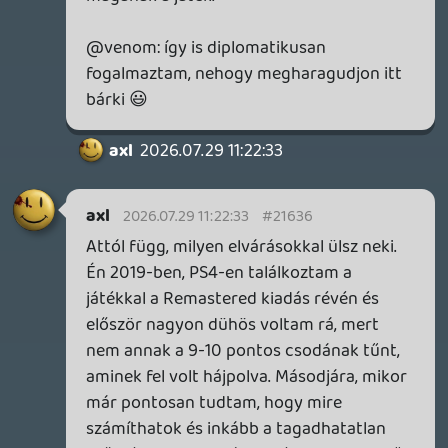
2020
Necroman
2026.07.28
Mk2
09:59:36
Necroman Mk2
2026.07.28 09:59:36
#215y0
A kilencvenes évek CG videóinak
minőségét már egy 2010-es AAA játék is
simán hozta.
soliduss
2026.07.28 09:49:25