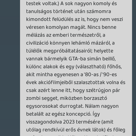
Kipróbáltam pár Amazon Luna-exkluzív
partijátékot, a Courtroom Chaos Starring
Arnold Schwarzeneggert és a Batman:
Caped Crusader Chroniclest.
gamer365.hu
TheReturnOfDVM
2026.08.03 16:00:19
#216gq
De azokkal lehet erdemben fejlodni, sokkal
tobb expt adnak, mint ha ugyanazt a
szornyet questen kivul olom meg:/
Gergo89
2026.08.03 12:03:14
Gergo89
2026.08.03 12:03:14
#216fh
Nem kell csinálni őket, legeslegalja fetch
questek. Semmit nem ad a játékhoz, csak
elvesz. Koncentrálj a sztorira...
TheReturnOfDVM
2026.08.02 23:23:12