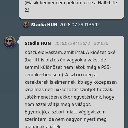
nézzenek ki a játékok, mint a WarCraft III
CG átvezetői, az már megvalósult."
(Más kérdés, hogy magától a játéktól nem
voltam annyira elájulva, mint amennyire
sokan ajnározták előzetesen.)
Necroman Mk2
2026.07.28 09:59:36
soliduss
2026.07.28 10:09:49
#215y5
2006...
2026.07.28 10:06:21
#215y3