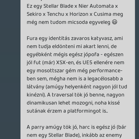
nem egy Stellar Blade), inkább az enemy
variety ami nagyon gyér, illetve a nyihogó
zene a háttérben loopon, az eléggé
idegőrlő tud lenni 😃 ránéztem poénból
Mortal Shell 2 betára, azért ott jelentősen
erősebb, odabaszósabb a harc érzetre..
a sokszor időhúzós, felesleges (és
elnyomhatatlan) átvezetők és
párbeszédek rettenetesek néha, külön
rátesz erre, hogy gyanítom az angol
szinkron és acting nem túl acélos...
Egyelőre chapter 2-n járok, leköt és tetszik
minden nyomi kehéje ellenére, érdekel mi
sül ki az egészből, mert a játék amúgy
folyamatosan adagolja az új
mechanikákat, szóval nyomom tovább 😃
Ez egyébként egy rohadt jó gém lehetett
volna, akár még Stellar Blade szinten is, ha
kicsit még polírozzák meg átgondolnak
pár elemet