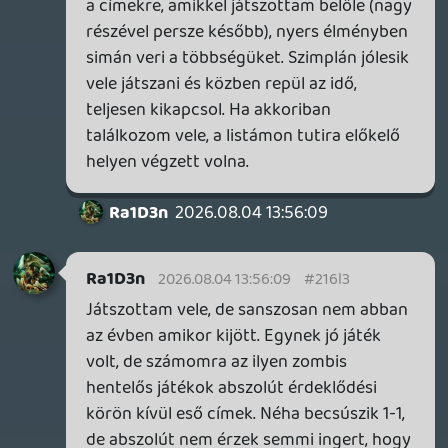
Stadia HUN
2026.08.03 10:28:24
#216ey
Halo: Campaign Evolved
Utálom az fps-eket (mindegyiktől rosszul
vagyok - motion sickness betegség). 20
évig közelébe sem szagoltam az xbox-nak,
így sosem halóztam. A hype miatt
belenéztem ebbe a remake-be, és... BAM!
Kiválóan szórakozom! Annyira kényelmes
és barátságos az irányítása, hogy meglepő
módon nem lettem rosszul. Hatalmas fun
a legtöbb eleme, a pew pew pew
lövöldözés, a mókás kis ellenfelek (kivétel:
amikor oda-vissza kell menni a térképen
többször). Én full béna vagyok az
ilyenekben, így levittem könnyűre, így csak
akkor halok meg, ha tényleg valamit
nagyon benézek vagy felelőtlenül rohanok
be helyzetekbe. Nagyon örülök, hogy a
kornak megfelelő brutáljó kinézettel
tudom pótolni ezt a klasszikust. A
gameplay tényleg 20 évvel ezelőtti, de ez