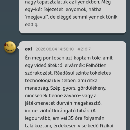
teljesen kikapcsol. Ha akkoriban
találkozom vele, a listámon tutira előkelő
helyen végzett volna.
Ra1D3n
2026.08.04 13:56:09
Ra1D3n
2026.08.04 13:56:09
#216l3
Játszottam vele, de sanszosan nem abban
az évben amikor kijött. Egynek jó játék
volt, de számomra az ilyen zombis
hentelős játékok abszolút érdeklődési
körön kívül eső címek. Néha becsúszik 1-1,
de abszolút nem érzek semmi ingert, hogy
ilyen játékokért tudjak rajongani. Egynek
jó volt, de azóta sem vágyódok vissza sem
a dead island 2-höz, sem más hasonszőrű
címhez.
axl
2026.07.30 21:29:59
Stadia HUN
2026.08.04 10:32:15
#216ki