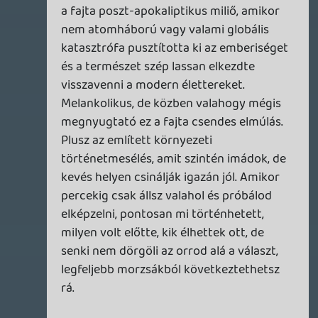
Imádom, ennyi idő után sem érzem, hogy
rosszul öregedett volna, a játékmenet
sem. A karakterek és az atmoszféra a
hátán cipelik, én pedig mindig elveszek
benne, mégha most a hangsúly máson is
volt. Hiába lerágott csont a sztori és a
"zombi"-apokalipszis, az élmény, amit ad és
a mondanivalója számomra időtlen.
A kérdés már csak az, hogy mikor vágok
végre bele a 2. részbe.
soliduss
2026.07.28 10:27:01
#215yd
😃 az is epic volt.
axl
2026.07.28 10:16:19
axl
2026.07.28 10:16:19
#215y9
Én a 2018-as God of War közben
eszméltem rá, hogy "Basszus! Amikor azt
szerettük volna, hogy egyszer majd úgy