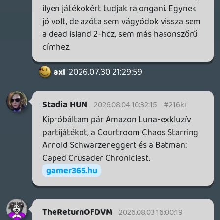
itt most nekem pozitívum, kellemesen
nosztalgikus élményt nyújt. Nem mondom,
hogy az xbox brand talpra tud állni, de az
ilyen játékokkal egy-két hónapnyi game
pass előfizetést kapnak tőlem, mert
nekem no brainer 15 euróért kipörgetni
day1 fullos játékokat. Július Halo,
augusztusban meg az új Plague Tale lesz
terítéken nálam.
Plasma
2026.08.03 00:27:08
#216e0
Én most a Unicorn Overlordra csúsztam
rá, úgy voltam vele, megnézem mielőtt
távozik PS+ Extrából, nagyon darálja az
óráikat. A sztori/karakterek semmi extra,
de ez az autobattler, taktikus gameplay
nagyon addiktív.
TheReturnOfDVM
2026.08.02 23:23:12
#216dy