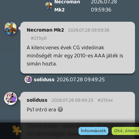
külsőségek / dizájn tekintetében és
hangulatilag NAGYON elüt az alapjátékban
tapasztalhatóktól.
skiz0
2026.07.23 11:06:13
soliduss
2026.07.23 11:48:03
#215ig
Battlefield 6 és Cyberpunk 2077
-A season 4 és csendesóceáni hadszintér
szinte itatja magát.
- Night City még nem engem.... a történet
még halad és kibaszottúl élem az egészet.
skiz0
2026.07.23 11:06:13
#215i6
nekem végig kitartott, ami nagyon ritka
(bár a legvége picit, ahogy szinte az összes
játéknál megfigyelhető ez - kicsit már sok
volt a hent és éreztem a csömörlést),
viszont akkoriban még nem volt DLC,
amikor nyomtam.