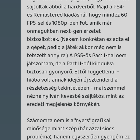
Matild
2026.07.28 18:55:34
#21604
The Last of Us Remastered (PS4)
Tavasszal kezdtem, helyette idáig
húzódott, de csak meglett a 40. platinum.
(PS4-en az első)
Már kétszer ugyan lenyomtam régen
(kimaxolva a multit is), illetve az
Uncharted-eket is minden nehézségi
fokozaton eggyesével végigjátszottam,
úgyhogy itt sem szerettem volna
'stacking'-olni trófeákat, de mivel ez volt
soron következőnek, nem volt
választásom, kis okoskodás után egyből
ugrottam a Grounded Mode Plus-ba. (+
Left Behind utána) Ami kimaxolt upgrade-
ekkel is kőkemény tud lenni, nem hiába
sok résznél több értelme van lopakodni és
elkerülni a harcot, mintsem pocsékolni az
amúgy is kevés lőszert. Az évek alatt már
mindenki mindent is elmondott a játékról,
nehéz újjal előállnom, de nem is kell.