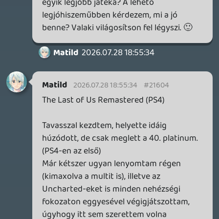
csak nem töltődik vissza az életed, hanem
HP csomag sincs nagyon a pályán; és
mivel menteni se lehet, ezért kihívást is
jelent egy-egy szint megcsinálásáa.
Tetszett viszont, hogy a bal egérgombnál
ironsight helyett egy célkeresztet kapunk,
amivel rail shooter módjára lehet vele
célozni a képernyőn. Röviden kb. úgy
jellemezhető a már említett retro cuccon
túl, hogy a Superhot találkozik a Hotline
Miamival.
A két pályás demó még augusztusig
elérhető, megjelenés AUG 11-én.