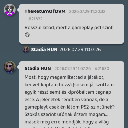
Eszembe juttatja azokat az időket, amikor
csak azért indítottunk el valamit, hogy a
videóban gyönyörködjünk. Persze
akkoriban ezek még köszönőviszonyban
sem álltak a tényleges játék grafikai
minőségével.
axl
2026.07.23 13:44:35
Necroman Mk2
2026.07.27 12:53:30
#215v8
Agent64 demo
Írnám, hogy mennyire ronda, de mert a
készítők szándékosan másolták az N64-es
GoldenEye kinézetét, ezért ezt nem
veszem hibának. Amúgy egy old school
FPS lineráis pályákkal, ahol ugyan az
ellenfelek pár golyótól elhullnak, de te
magad is
. Nehezítés viszont, hogy nem