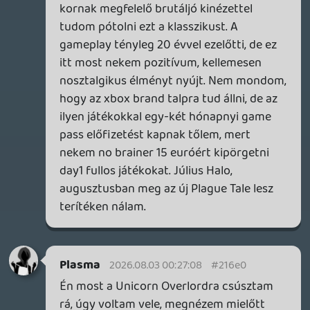
Kuresz
2026.08.01 06:34:20
Kuresz
2026.08.01 06:34:20
#216b3
007 First Light
A hitmanek is ennyire jòk voltak? Mert
akkor ideje pòtolnon őket. A gameplay
elèggè vàltozatos. A kütyük ès a rengeteg
mòdszer, amivel meg tudsz oldani 1-1
helyzetet pont frissen tartja vègig a
jàtèkot. A sztori meg aki 007 fan, simàn
kitörli az elmúlt 3 film borzalmait az
emlèkezetből. Ízig vèrig 007. Nekem nagy
meglepetès a játèk.
axl
2026.07.30 21:29:59
#2167g
Komolyan, szerelmes vagyok ebbe a
játékba! Az égvilágon semmit nem
reformál meg, de amit csinál, azt nagyon
jól csinálja. Egy tökéletes hétpontos,
hangozzék ez bármennyire paradox