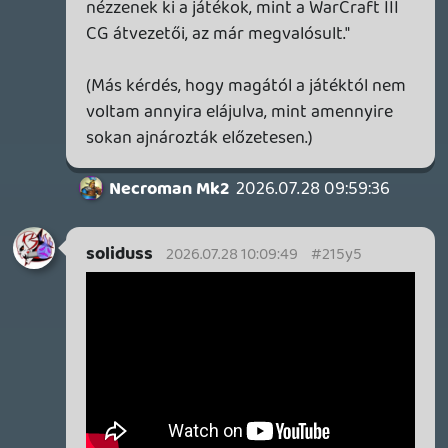
tetszenek.
Stadia HUN
2026.07.24 07:15:27
#215ky
Az üldözés az már majdnem a játék
legvége, még kb 10 percet kellett volna
kibírni. 🙂 Jó sz r volt tényleg, a jumpscare-
eken szívrohamot kaptam (nem vagyok
horror-játékos), a helyszín tetszett,
viszont rendkívül amatőr a játék.
TheReturnOfDVM
2026.07.23 22:43:35
TheReturnOfDVM
2026.07.23 22:43:35
#215kn
Welcome to Kowloon
Hangulatosnak indult, de az ócska
irányítás (nekem must have az invert Y) és
kulcskeresgélés, és a még bénább üldözős
részek miatt, ami a fos láthatóság és szűk
helyek miatt full trial and error, hamar