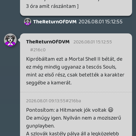
nem atomháború vagy valami globális
katasztrófa pusztította ki az emberiséget
és a természet szép lassan elkezdte
visszavenni a modern élettereket.
Melankolikus, de közben valahogy mégis
megnyugtató ez a fajta csendes elmúlás.
Plusz az említett környezeti
történetmesélés, amit szintén imádok, de
kevés helyen csinálják igazán jól. Amikor
percekig csak állsz valahol és próbálod
elképzelni, pontosan mi történhetett,
milyen volt előtte, kik élhettek ott, de
senki nem dörgöli az orrod alá a választ,
legfeljebb morzsákból következtethetsz
rá.
(Másik kedvencem példám erre a Half-Life
2.)
Stadia HUN
2026.07.29 11:36:12
Stadia HUN
2026.07.29 11:36:12
#2163b