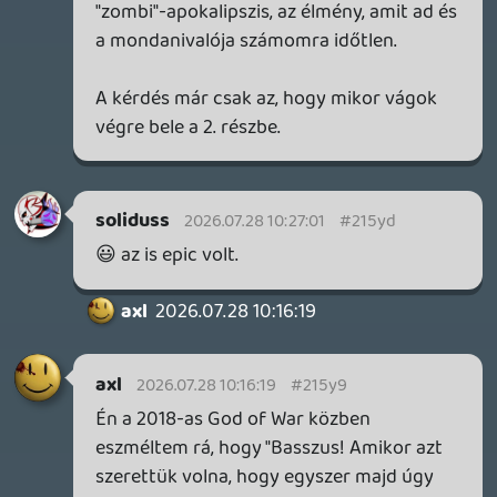
soliduss
2026.07.27 08:27:43
#215up
Nálam is nehezen indúlt.... de olyan 3-4 óra
után jönnek a csavarok és a meglepetések
és a végére egy nagyon jó kis történet
kerekedik ebből.
DenguriGaeshi
2026.07.26 11:30:41
DenguriGaeshi
2026.07.26 11:30:41
#215ss
Ghost of Yotei
Még az elején vagyok (~2 óra ment bele),
eddig nagyon tetszik. Igaz elfogult vagyok
a japán setting miatt.
A történetet kicsit furcsának érzem (egy
japán kislányt kardforgatásra nevelnek!),
meg ez az egész bosszú sztori kicsit
megúszosnak tűnik.
A harc kicsit mintha leegyszerűsödött
volna a Tsusimához kepést. Igaz az elején...
Viszont az új mechanikák nagyon