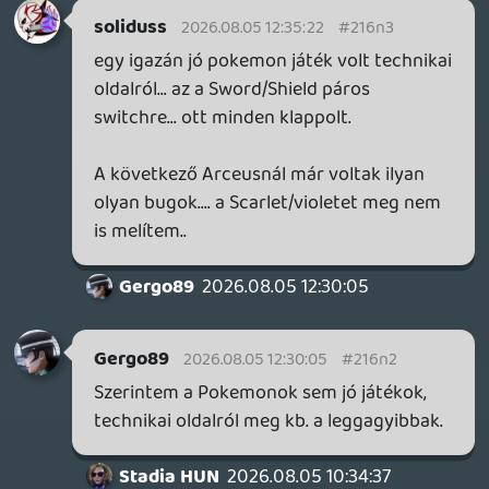
A következő Arceusnál már voltak ilyan
olyan bugok.... a Scarlet/violetet meg nem
is melítem..
Gergo89
2026.08.05 12:30:05
Gergo89
2026.08.05 12:30:05
#216n2
Szerintem a Pokemonok sem jó játékok,
technikai oldalról meg kb. a leggagyibbak.
Stadia HUN
2026.08.05 10:34:37
skiz0
2026.08.05 10:39:00
#216mr
na ezen most télnyeg felröhögtem, hogy
szinte egyből azzal kezdtük mindketten,
hogy 'katyvasz' :DDDDD
Stadia HUN
2026.08.05 10:34:37
skiz0
2026.08.05 10:38:17
#216mq