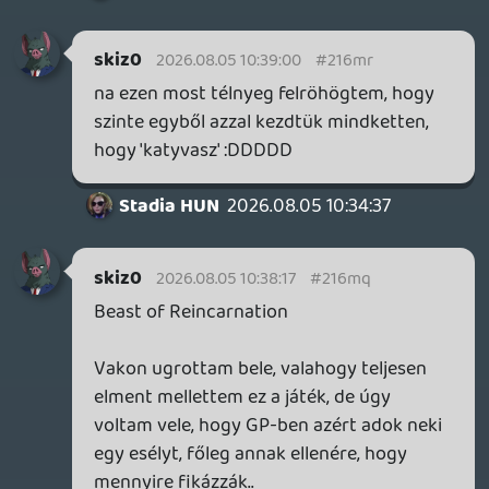
Beast of Reincarnation
Vakon ugrottam bele, valahogy teljesen
elment mellettem ez a játék, de úgy
voltam vele, hogy GP-ben azért adok neki
egy esélyt, főleg annak ellenére, hogy
mennyire fikázzák..
Ez egy Stellar Blade x Nier Automata x
Sekiro x Tenchu x Horizon x Cusima meg
még nem tudom micsoda egyveleg 😃
Fura egy identitás zavaros katyvasz, ami
nem tudja eldönteni mi akart lenni, de
egyébként mégis egész jópofa - egészen
jól fut (már) XSX-en, és UE5 ellenére nem
egy mosottszar gém még performance-
ben sem, mégha nem is a legacélosabb a
látvány (amúgy helyenként nagyon jól tud
kinézni). A traversal tök jó benne, nagyon
dinamikusan lehet mozogni, noha kissé
sutának érzem a platformingot is..
A parry amúgy tök jó, harc is egész jó (bár