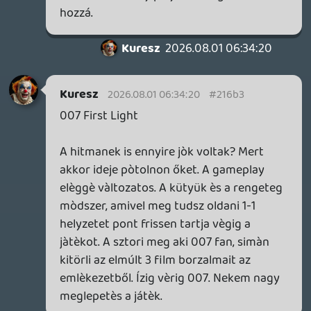
Köszi, elolvastam, amit írtál. A kinézet oké
(bár itt is biztos én vagyok a vaksi, de
semmi különöset nem látok még a PS5-
remake-ben sem). A sztori meg a
karakterek is elmennek, kb egy közepesen
izgalmas netflix-sorozat szintjét hozzák.
Játékmenetben akkor egyetértünk, hogy
nem azzal váltja meg a világot.
Egynek jó, a sztori miatt végigviszem
szerintem, de nem nagyon nyert meg
magának a játék.
@venom: így is diplomatikusan
fogalmaztam, nehogy megharagudjon itt
bárki 😃
axl
2026.07.29 11:22:33
axl
2026.07.29 11:22:33
#21636
Attól függ, milyen elvárásokkal ülsz neki.
Én 2019-ben, PS4-en találkoztam a
játékkal a Remastered kiadás révén és