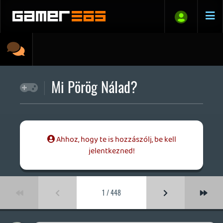
Mi Pörög Nálad?
Ahhoz, hogy te is hozzászólj, be kell
jelentkezned!
1 / 448
soliduss
2026.08.05 12:35:22
#216n3
egy igazán jó pokemon játék volt technikai
oldalról... az a Sword/Shield páros
switchre... ott minden klappolt.