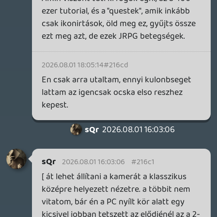
axl
2026.07.29 12:05:50
#2163o
A grafikája elsősorban a PS3 generáció
végén lehetett lenyűgöző, hogy mit ki nem
sajtoltak abból a hardverből. Majd a PS4-
es Remastered kiadásnál, hogy mindez 60
FPS-sel és 1080p-ben fut, amik már
önmagukban next-gen érzetet
biztosítottak. (Nekem konkrétan ez adta el
a gépet, pedig a játék akkor még nem is
tetszett annyira.) A PS5-ös Part I-nal nem
játszottam, de a Part II-ból kiindulva
biztosan gyönyörű. Ettől függetlenül -
hiába volt annak idején új sztenderd a
részletesség tekintetében - mai szemmel
nézne nyilván kevésbé szájtátós, mint az
eredeti megjelenés környékén.
Számomra nem is a "nyers" grafikai
minősége miatt szép (bár azzal sincs
probléma), hanem egyszerűen gyengém ez
a fajta poszt-apokaliptikus miliő, amikor