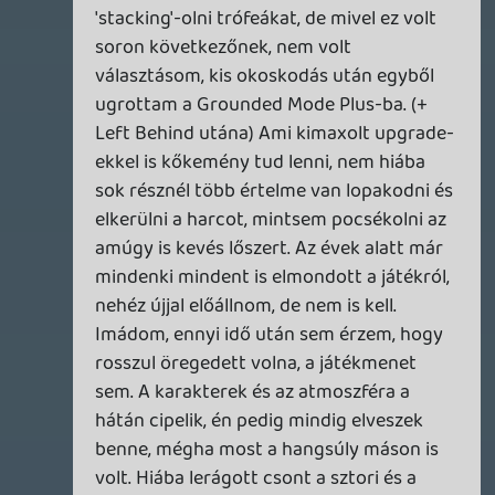
Stadia HUN
2026.07.27 10:37:21
#215v2
Coffee Talk Tokyo
Visszatért a kedvenc comfort game-em,
egy fárasztó nap után leülni egy kávéval,
meghallgatni a vendégek ügyes-bajos
dolgait és problémáit. Teljesen kikapcsol a
lo-fi zene és a játék barátságos világa.
Kicsit lehúzós módon külön dlc-be került
egy kb 5 perces prológus, úgy látszik ez
egyfajta új standard a játékok árazására,
de mindegy, most akcióban a teljes bundle
olcsóbb volt, mint maga az alapjáték.