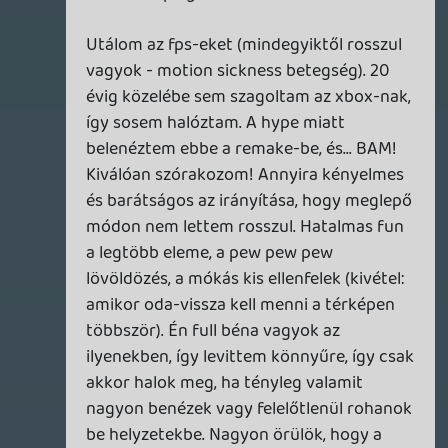
[ át lehet állítani a kamerát a klasszikus
középre helyezett nézetre. a többit nem
vitatom, bár én a PC nyílt kör alatt egy
kicsivel jobban tetszett az elődjénél az a 2-
3 óra amit rászántam ]
TheReturnOfDVM
2026.08.01 15:12:55
TheReturnOfDVM
2026.08.01 15:12:55
#216c0
Kipróbáltam ezt a Mortal Shell II bétát, de
ez még mindig ugyanaz a tescós Souls,
mint az első rész, csak betették a karakter
seggébe a kamerát.
2026.08.01 09:13:55
#216ba
Pontosítom: a Hitmanek jók voltak 😃
De amúgy igen. Nyilván nem a moziszerű
gunplayben.
A szlovák kastély pálya áll a legközelebb
hozzá.