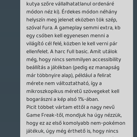
legdurvább, amivel 35 óra folyamán
találkoztam, érdekesen viselkedő fizikai
testek voltak.) A sok nagyon komoly és
tanulságos történet után számomra
kimondott felüdülés az is, hogy nem veszi
véresen komolyan magát. Nincs benne
mélázás az emberi természetről, a
civilizáció könnyen lehámló mázáról, a
túlélők megpróbáltatásairól; helyette
vannak bármelyik GTA-ba simán beillő,
különc alakok és egy (választható) főhős,
akit mintha egyenesen a '80-as / '90-es
évek akciófilmjeiből szalasztottak volna és
csak azért lenne itt, hogy szétrúgjon pár
zombi segget, miközben borzasztó
egysorosokat durrogtat. Nálam nagyon
betalált az egész koncepció. Így
visszagondolva 2023 termésére (amit
utólag rendkívül erős évnek látok) és főleg
a címekre, amikkel játszottam belőle (nagy
részével persze később), nyers élményben
simán veri a többségüket. Szimplán jólesik
vele játszani és közben repül az idő,