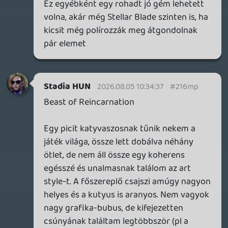
mérete nem változtatható, így a
mikroszkopikus méretű szövegeket kell
bogarászni a kép alsó 1%-ában.
Picit többet vártam ettől a nagy nevű
Game Freak-től, mondjuk ha úgy nézzük,
hogy ez az első komolyabb nem-pokémon
játékuk, úgy még érthető is, hogy nincs
nagy tapasztalatuk az ilyenekben. Még
egy-két fejezetet lenyomok, hátha
"megjavul", de eléggé semmilyennek tűnik
eddig.
axl
2026.08.04 14:58:10
#216l7
Én meg pontosan azt kaptam tőle, amit
egy videójátéktól elvárnék: Felhőtlen
szórakozást. Ráadásul szinte tökéletes
technológiai kivitelben, ami ritka
manapság. Szép, gyors, gördülékeny,
nincsenek benne zavaró- vagy a
játékmenetet durván megakasztó,
immerzióból kirángató hibák. (A