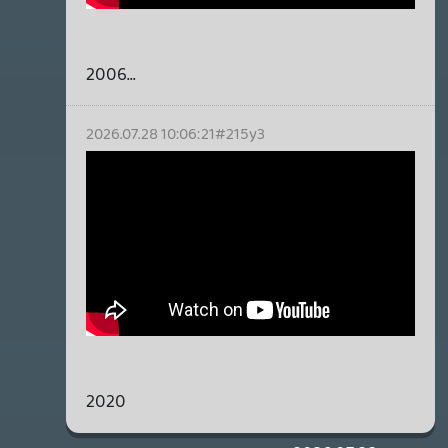
repült a gépről. Amúgy a legalapabb
jumpscare-ekre épít az egész.
axl
2026.07.23 13:44:35
#215iz
Én még nem is kaptam lőfegyvert
mostanáig (kivéve a DLC nyílpuskáját),
dobálható cuccokból szintén csak
négyfélét szereztem és az inventory
helyek száma ennél azért bőven többet
sugall, szóval akad kiaknázatlan potenciál
a harcrendszerben, hogy sokáig
változatos / érdekes maradhasson. A "Fury"
képességek sincsenek meg (amiatt nem
tudtam folytatni a Haus-t) és a
skillkártyákról se szóltam, úgyhogy van itt
muníció tartalékban. 🙂
Szerintem érdemes meglesni a DLC-ket.
Amit eddig láttam a Haus kapcsán,
játékmenet szempontjából annyira nem-
(bár akadnak ott is egyedi ötletek), viszont