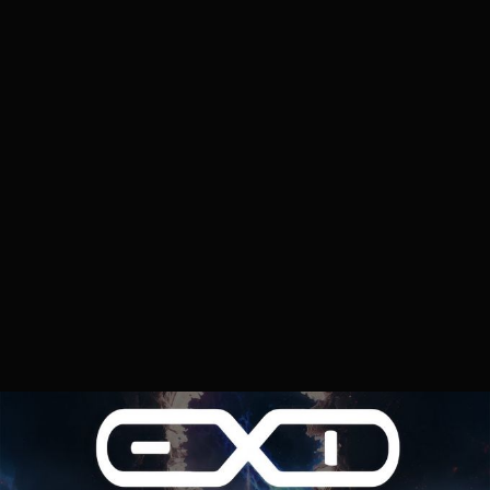
p34c3
2026.04.23. 20:43
EXD - Extra Dimensional
TESZT