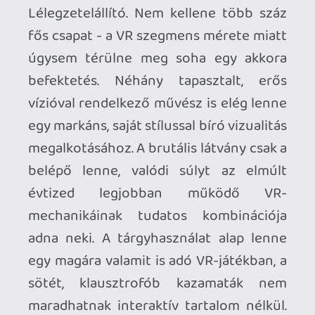
"You are dead!" feliratot a stáblista
legördülése előtt. A mágia mellett
természetesen helyet követelnének
maguknak a kardok, fejszék, buzogányok
is. Ezen a területen is próbálnék valami
igazán maradandót alkotni, arra
törekednénk hogy minden fegyvernek
súlya legyen, érezze a virtuális harcos, ha
lesújt, ha hárít egy csapást és
összeütközik a két penge...vagy ha teljes
erőből lecsapja egy csontváz fejét.