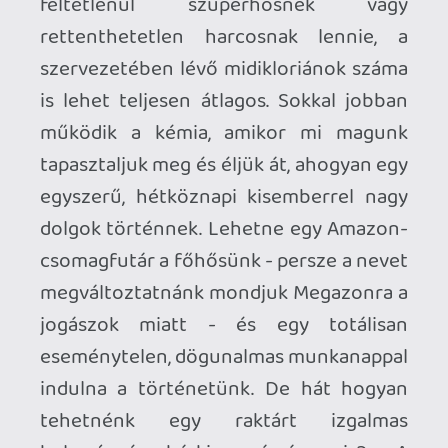
kidolgozott, tripla A-s címekben
megszokott látványvilág fogadná őket,
amihez a kezdetektől dukálna egy kis
tárgyhasználat is, hogy ismerkedjenek a
precízen lemodellezett, következetesen
működő fizikai rendszerrel. Biztos
vannak néhányan, akik szórakoztatónak
tartanák a megrendelt áruk
megkeresését, becsomagolását,
szállítószalagra helyezését, majd
kiszállítását is... ugyanakkor az emberek
többsége szívesebben teszi ezt úgy, ha
nem pénzt ad ki, hanem pénzt kap érte.
Ezért itt kellene előállni valamilyen
váratlan narratív fordulattal, teszem azt
nyílik egy dimenziókapu a raktár
közepén, elnyeli a főhőst, aki egy lüktető
fantasyvilágban tér magához. Nem
érdekel, mennyire tárgyiasító, vagy