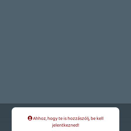
Stadia HUN
GAME INFORMER
1 órája
Necroman Mk2
QUAKE CHAMPIONS
FREEPLAY
9 napja
2
Necroman Mk2
WRATH OF THE GODS
FREEPLAY