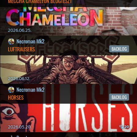
Impresszum
|
Hirdetési ajánlatunk
|
Felhasználási feltételek
|
Adatvédelmi elveink
|
Sütik
Hírek
|
Cikkek
|
Podcastok
|
Blogok
|
Gaming Fórum
|
Offtopic Fórum
RSS
|
Blog RSS
|
Podcast RSS
|
Instagram
|
Youtube
|
Facebook
|
Twitter
|
Patreon