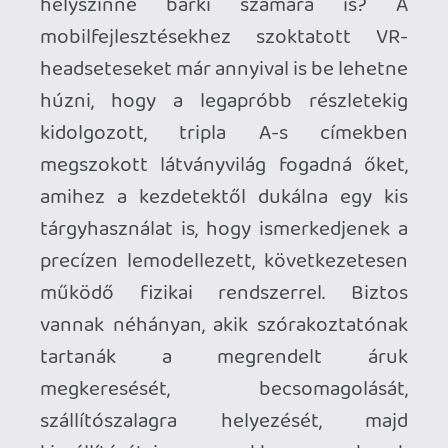
mennyire erősíti a mára kinőtt gamer
sztereotípiákat, én bizony dobnék ide
egy igazi bombázót eye candynek.
Ráadásul csakazért is Lyx-nek nevezném
el, és nem csak a Half-Life VR-spinoffjára
utalnék e névvel. És hogy ne vonja el a
figyelmünket, hamarosan el is
raboltatnám egy sárkánnyal,
motivációnak sem rossz egy mediterrán
félistennő megmentése!