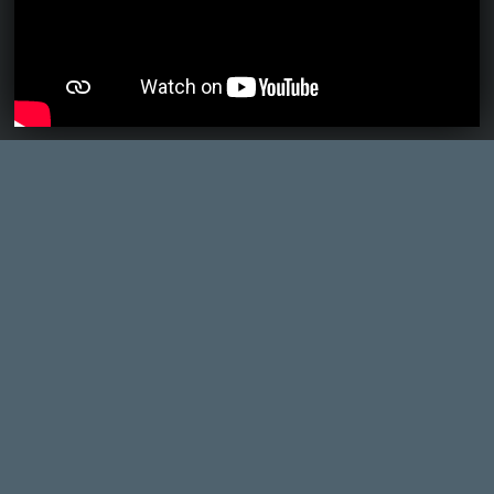
Lehet csupán a játék címe miatt, de nincs
benne egy olyan csavar, hogy
.