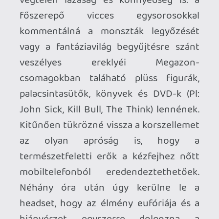
p34c3
2026.04.30 14:11:55
#20zky
De csakis a technológia iránti kíváncsiság
által vezérelve! 🙂
Köszi az ajánlót! Remélem megtalálja a
játékot pár VR felhasználó/rajongó,
nagyon megérdemlik az alkotók!
mcmacko
2026.04.29 19:27:24
mcmacko
2026.04.29 19:27:24
#20zjg
A haptikus feedback!!!
Köszönjük a tesztet, ki is ajánlóztam. 😉
p34c3
2026.04.24 13:28:27
p34c3
2026.04.24 13:28:27
#20z8v
Nincs benne a főhős csaja. A cím
egyszerűen csak jól hangzik, találó a
sztorihoz, és zseniálisan megalkották