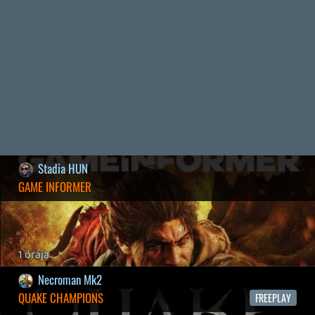
2026.03.29.
2
liquid
MINDEN IDŐK LEGJOBB INTRÓI #2
2026.03.27.
1
liquid
MINDEN IDŐK LEGJOBB INTRÓI #1
2026.03.15.
1