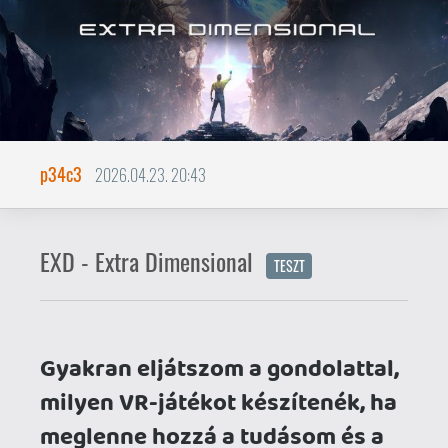
Gyakran eljátszom a gondolattal,
milyen VR-játékot készítenék, ha
meglenne hozzá a tudásom és a
képességeim...
A VR egyik legerősebb fegyvere az
immerzió, ezért mindenképpen olyan
karakter bőrébe bújtatnám a játékost,
akivel könnyen tud azonosulni. Nem kell