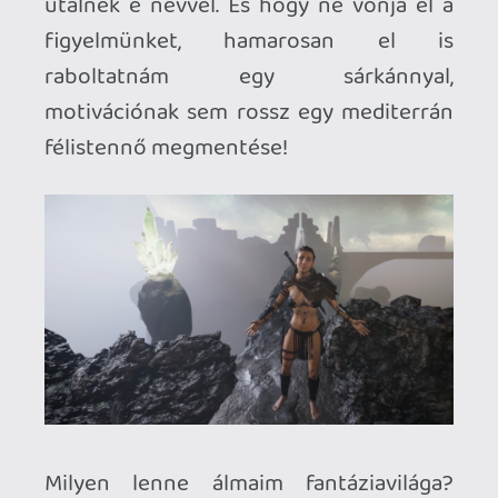
ezért az intuitivitás lenne a kulcsszó
ezen a téren. Hogy ne váljon hosszú
távon egyhangúvá a tárgyak felvétele és
használata, felvértezném némi
természetfeletti képességgel is
főhősünket, emelje már fel a kezét az, aki
soha nem akart gyerekként
telekinézissel tárgyakat mozgatni! Vagy
tűzgolyót, jégcsapokat lőni a kezéből? Na
ugye! És addig nem nyugodnék, amíg
mindezt maximális élvezeti faktorral nem
tudná a kis csapatom megvalósítani. Ha
már jól működik minden, vétek lenne
logikai és környezeti feladványokra
szűkíteni a felhasználás terét: a már
sokszor bizonyított pókokkal,
élőhalottakkal, élő agyhalottakkal
tölteném meg a barlangokat, hogy minél
többször lássák a headset képernyőjén a