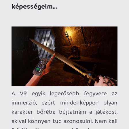
feltétlenül szuperhősnek vagy
rettenthetetlen harcosnak lennie, a
szervezetében lévő midikloriánok száma
is lehet teljesen átlagos. Sokkal jobban
működik a kémia, amikor mi magunk
tapasztaljuk meg és éljük át, ahogyan egy
egyszerű, hétköznapi kisemberrel nagy
dolgok történnek. Lehetne egy Amazon-
csomagfutár a főhősünk - persze a nevet
megváltoztatnánk mondjuk Megazonra a
jogászok miatt - és egy totálisan
eseménytelen, dögunalmas munkanappal
indulna a történetünk. De hát hogyan
tehetnénk egy raktárt izgalmas
helyszínné bárki számára is? A
mobilfejlesztésekhez szoktatott VR-
headseteseket már annyival is be lehetne
húzni, hogy a legapróbb részletekig