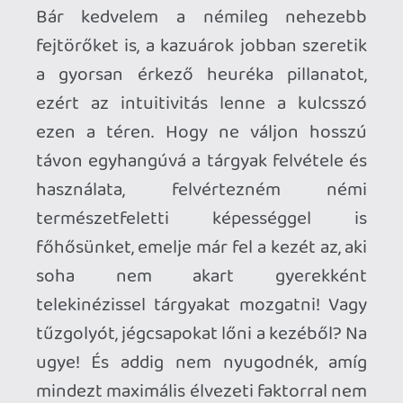
Ja, és tudjátok mitől lenne ez a játék
szenzációs? Nem a telekinézistől, nem a
logikai feladványaitól, nem a harc- és
fizikai rendszerétől. Hanem attól, hogy
nem veszi komolyan magát egyetlen
pillanatra sem, miközben mi a szívüket-
lelküket, minden tudásunkat és
képességünket, humorérzékünket
nagyon is komolyan beletennénk. Már a
játék menüjét látva mindenki számára
nyilvánvaló lenne, hogy ezt bizony
ősjátékosok - és egyben VR-
megszállottak - készítették a többi
játékos számára. De áradna belőle a
végtelen lazaság és könnyedség is: a
főszerepő vicces egysorosokkal
kommentálná a monszták legyőzését