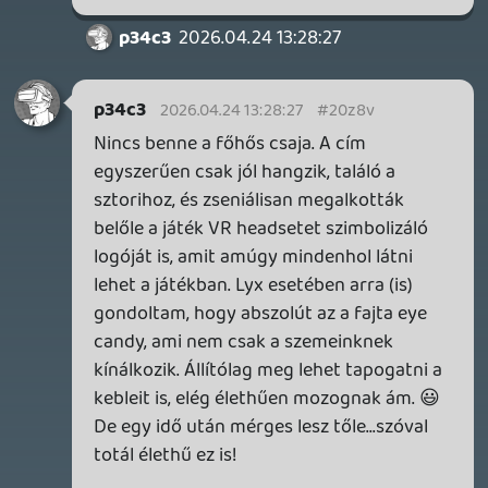
2026.05.20.
20
Bountyy
YAKUZA 7 MIÉRT NEM JÁTSZOL VELE?
2026.05.11.
Necroman Mk2
WVG HALL OF FAME 2026 NYERTESEK
2026.05.07.
3
Necroman Mk2
SILENCE
BACKLOG
Információk
Oké, értem és elfogadom!
2026.04.28.
6