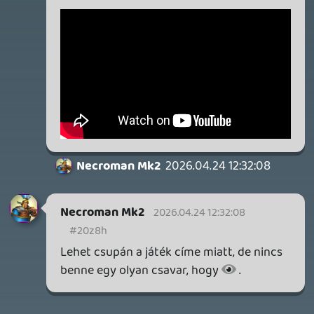
p34c3
EXD - EXTRA DIMENSIONAL
TESZT
2026.04.23.
4
p34c3
LITTLE NIGHTMARES VR: ALTERED ECHOES
TESZT
2026.04.23.
3
Bountyy
REANIMAL - ELEMZÉS(PODCAST)
2026.04.22.
Necroman Mk2
GLITCHY CUTE LOOP
TESZT