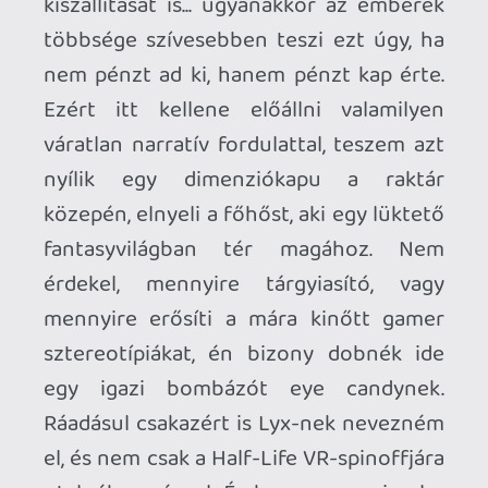
Milyen lenne álmaim fantáziavilága?
Lélegzetelállító. Nem kellene több száz
fős csapat - a VR szegmens mérete miatt
úgysem térülne meg soha egy akkora
befektetés. Néhány tapasztalt, erős
vízióval rendelkező művész is elég lenne
egy markáns, saját stílussal bíró vizualitás
megalkotásához. A brutális látvány csak a
belépő lenne, valódi súlyt az elmúlt
évtized legjobban működő VR-
mechanikáinak tudatos kombinációja
adna neki. A tárgyhasználat alap lenne
egy magára valamit is adó VR-játékban, a
sötét, klausztrofób kazamaták nem
maradhatnak interaktív tartalom nélkül.
Bár kedvelem a némileg nehezebb
fejtörőket is, a kazuárok jobban szeretik
a gyorsan érkező heuréka pillanatot,