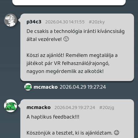
2026.07.22.
1
p34c3
REACH
TESZT
2026.07.10.
2
Necroman Mk2
MECCHA CHAMELEON BLOGTESZT
2026.06.25.
Necroman Mk2
LUFTRAUSERS
BACKLOG
2026.06.12.
Necroman Mk2
HORSES
BACKLOG