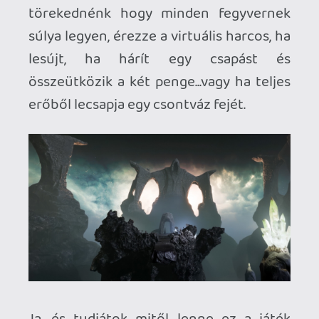
MEGJELENÉS
2026. április 16. |
ÁR
29.99
EUR