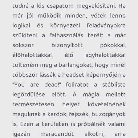
vagy a fantáziavilág begyűjtésre szánt
veszélyes ereklyéi Megazon-
csomagokban taláható plüss figurák,
palacsintasütők, könyvek és DVD-k (Pl:
John Sick, Kill Bull, The Think) lennének.
Kitűnően tükrözné vissza a korszellemet
az olyan apróság is, hogy a
természetfeletti erők a kézfejhez nőtt
mobiltelefonból eredendeztethetőek.
Néhány óra után úgy kerülne le a
headset, hogy az élmény eufóriája és a
hiányérzet egyszerre dolgozna a
vásárlóban: tudnák, hogy valami
különlegeset kaptak - és azt is, milyen
ritka ez a VR-mezőnyben. Abszolút
videójáték.
PLATFORM
PC |
KIADÓ
Lords of Illusion |
FEJLESZTŐ
Lords of Illusion |