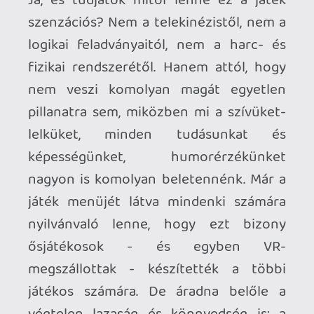
Ahhoz, hogy te is hozzászólj, be kell
jelentkezned!