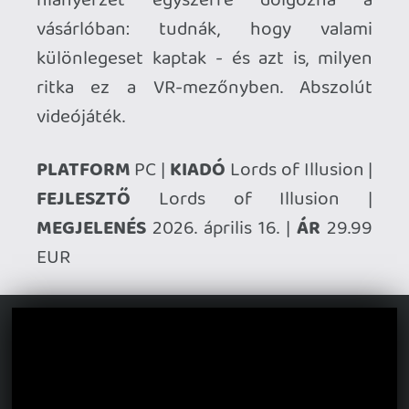
belőle a játék VR headsetet szimbolizáló
logóját is, amit amúgy mindenhol látni
lehet a játékban. Lyx esetében arra (is)
gondoltam, hogy abszolút az a fajta eye
candy, ami nem csak a szemeinknek
kínálkozik. Állítólag meg lehet tapogatni a
kebleit is, elég élethűen mozognak ám. 😃
De egy idő után mérges lesz tőle...szóval
totál élethű ez is!
Necroman Mk2
2026.04.24 12:32:08
Necroman Mk2
2026.04.24 12:32:08
#20z8h