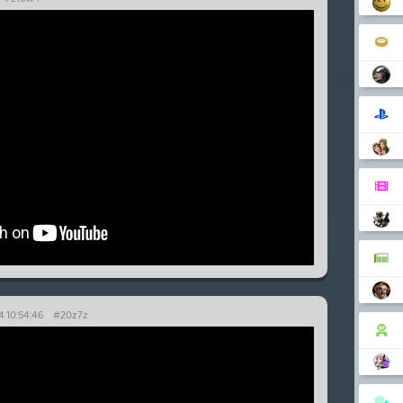
4 10:54:46
#20z7z