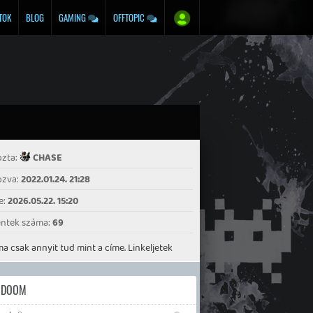
TOK
BLOG
GAMING
OFFTOPIC
ozta:
CHASE
ozva:
2022.01.24. 21:28
e:
2026.05.22. 15:20
ntek száma:
69
ma csak annyit tud mint a címe. Linkeljetek
(lehetőleg Youtube) videókat.
DOOM