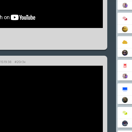
 15:19:38
#20r3x