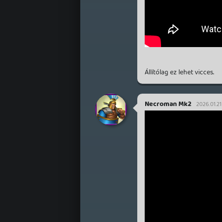
Állítólag ez lehet vicces.
Necroman Mk2
2026.01.21