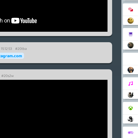
 15:12:53
#20tba
tagram.com
#20s2w