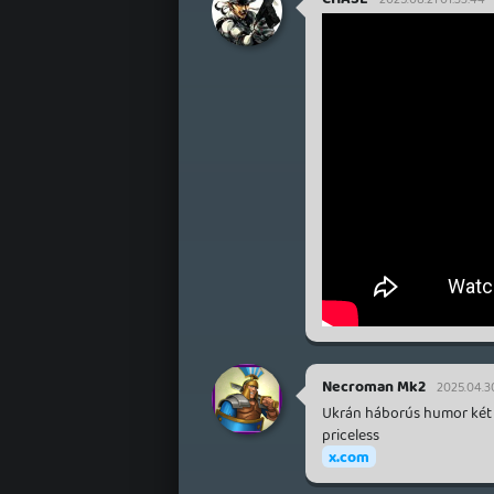
Necroman Mk2
2025.04.30
Ukrán háborús humor két 
priceless
x.com