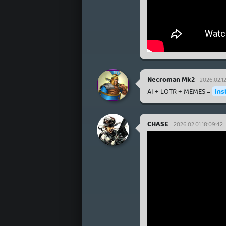
Necroman Mk2
2026.02.12
AI + LOTR + MEMES =
ins
CHASE
2026.02.01 18:09:42