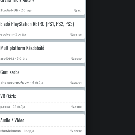
Stadia HUN
- 2 órája
117
Eladó PlayStation RETRO (PS1, PS2, PS3)
evoken
- 3 órája
36125
Multiplatform Késdobáló
arpi0912
- 3 órája
3950
Gumiszoba
TheReturnOfDVM
- 6 órája
22781
VR Oázis
p34c3
- 22 órája
1480
Audio / Video
theSickness
- 1 napja
52292