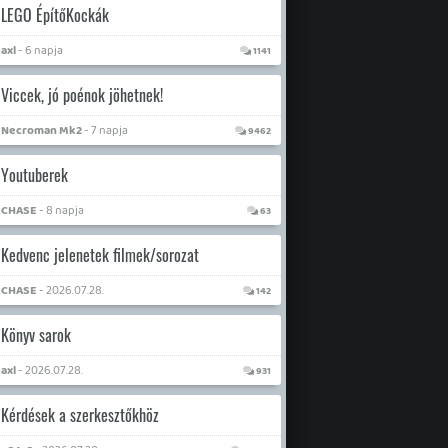
LEGO ÉpítőKockák
axl
- 6 napja
1141
Viccek, jó poénok jöhetnek!
Necroman Mk2
- 7 napja
9462
Youtuberek
CHASE
- 8 napja
63
Kedvenc jelenetek filmek/sorozat
CHASE
- 2026.07.28.
142
Könyv sarok
axl
- 2026.07.28.
931
Kérdések a szerkesztőkhöz