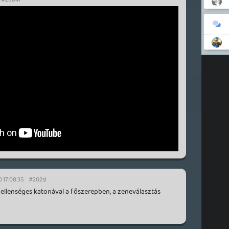
 17:08:35
#202sl
ellenséges katonával a főszerepben, a zeneválasztás