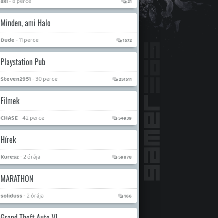
axl
- 8 perce
21
Minden, ami Halo
Dude
- 11 perce
1572
Playstation Pub
Steven2951
- 30 perce
251511
Filmek
CHASE
- 42 perce
54939
Hírek
Kuresz
- 2 órája
59878
MARATHON
soliduss
- 2 órája
166
Grand Theft Auto VI