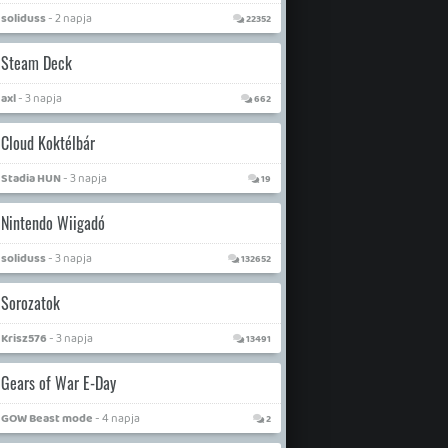
soliduss
- 2 napja
22352
Steam Deck
axl
- 3 napja
662
Cloud Koktélbár
Stadia HUN
- 3 napja
19
Nintendo Wiigadó
soliduss
- 3 napja
132652
Sorozatok
Krisz576
- 3 napja
13491
Gears of War E-Day
GOW Beast mode
- 4 napja
2