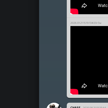
2026.01.21 15:19:13
#20r3w
CHASE
2025.08.21 01:33:44