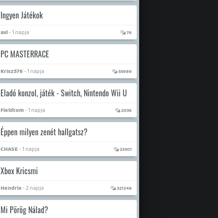
Ingyen Játékok
axl
- 1 napja
76
PC MASTERRACE
Krisz576
- 1 napja
55989
Eladó konzol, játék - Switch, Nintendo Wii U
Fieldtom
- 1 napja
2036
Éppen milyen zenét hallgatsz?
CHASE
- 1 napja
23301
Xbox Kricsmi
Hendrix
- 2 napja
321249
Mi Pörög Nálad?