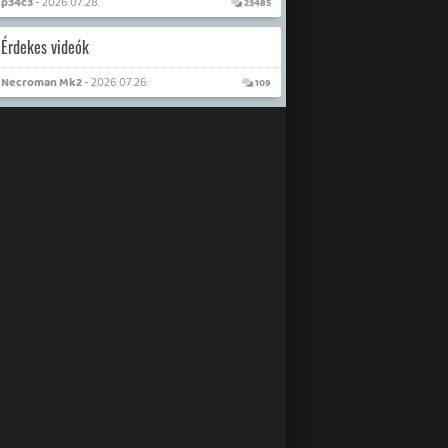
p34c3
- 2026.07.28.
23485
Érdekes videók
Necroman Mk2
- 2026.07.26.
109