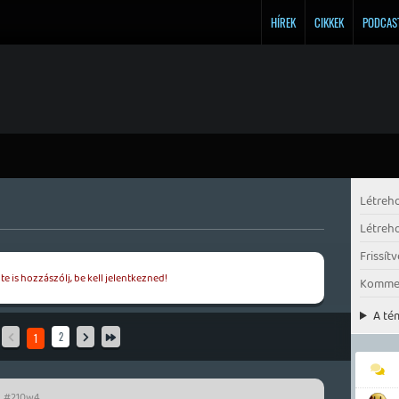
HÍREK
CIKKEK
PODCAS
Létreh
Létreh
Frissítv
e is hozzászólj, be kell jelentkezned!
Komme
A té
2
1
vicces 
#210w4