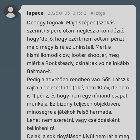
ne5h
2024.12.27 21:39:17
#1zssh
Bármelyik karakterrel zéró kihívás a játék,
ha olyan fegyvert kapsz, ami negálja a
játékmenet mechanikáit. Harley-nak
szereztem olyan pisztolyt, ami átlő az
ellenfelek páncélján (így nem volt szükség
a közelharci támadásos bohóckodással
leverni azokat), azzal az egy fegyverrel
vittem végig a teljes sztorit. A shieldes
helikoptereket sniper távolságból
puttyogtattam vele. Sírni lett volna
kedvem, annyira nevetséges volt az egész,
de működött.
soliduss
2024.12.27 10:08:24
Ra1D3n
2024.12.27 21:33:22
#1zssf
Semmi gond, én még nem jutottam el
addig, hogy elkezdjem 🙂
soliduss
2024.12.27 10:08:24