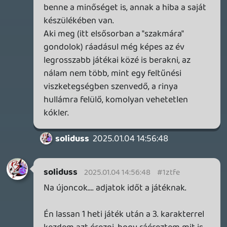
Necroman Mk2
2024.12.27 19:49:42
#1zss7
Egyedül mennyire élvezetes ezzel játszani?
soliduss
2024.12.27 10:08:24
soliduss
2024.12.27 10:08:24
#1zspp
bocsi Ra1D3n... nagyon lassan haladok.
Karikor vettem elő... de egyszerűen nem
bírom 1 óránál tovább tolni. A gameplay
kiakaszt.. próbálom élvezni de ez valami
botrány.
A 2. küldetésben 2 legendary fegyvert
kapott Deadshot... vele kb zeró kihívás van
már most a játékban... váltogatom a
karaktereket de ez valaki kiakasztóan
borzalmas.
A Story-t eddig adom, egyetlen
motivációm, hogy túléljem ezt a hatalma
baromságot.