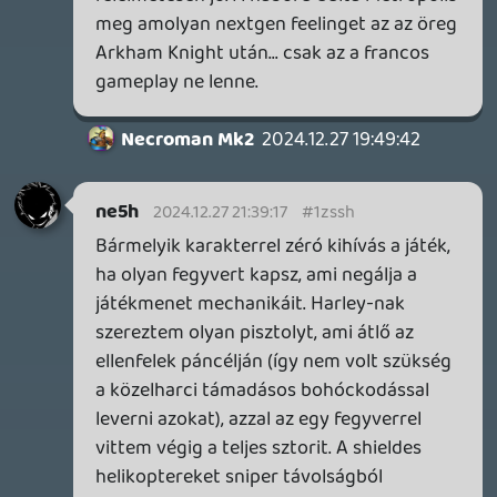
Mk2
13:50:47
Necroman Mk2
2024.07.16 13:50:47
#1zd0u
Ennyiért már talán megéri (bár nem
nekem, akinek nincs Epic fiókja se).
Jungle
2024.07.16 13:21:12
Jungle
2024.07.16 13:21:12
#1zd0t
Nem tudom hova kellene írni, hát ide
fogom: amazon prime gaming hozzáférés
esetén a következő ~43 órában
aktiválható a játék epic games fiókra (PC).
soliduss
2024.06.07 09:37:30
#1za72
Kotaku is borította a bilit.
kotaku.com
A WB-nél azt hitték, hogy ez egy milliárdos