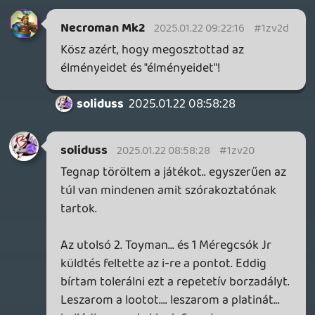
soliduss
2025.01.22 08:58:28
soliduss
2025.01.22 08:58:28
#1zv20
Tegnap töröltem a játékot.. egyszerűen az
túl van mindenen amit szórakoztatónak
tartok.
Az utolsó 2. Toyman... és 1 Méregcsók Jr
küldtés feltette az i-re a pontot. Eddig
bírtam tolerálni ezt a repetetív borzadályt.
Leszarom a lootot.... leszarom a platinát...
bajlódjon ezzel akinek 6 anyja van.
Amint elfogy a story... a játék a
középszerűség legmélyebb bugyrába
zuhan ahonnan számomra nincs vissza út.
2025.01.20 18:32:25
#1zuxq
mindeképpen. Az Arkham V. elégé alapmű
lett az elmúlt években.
axl
2025.01.20 17:17:45