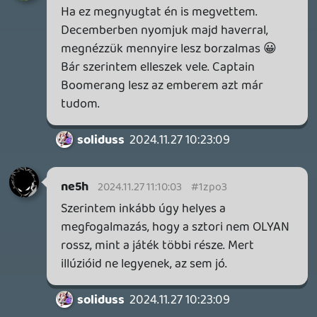
Fieldtom
- 11 órája
2036
Éppen milyen zenét hallgatsz?
CHASE
- 12 órája
23301
MARATHON
Necroman Mk2
- 18 órája
165
Xbox Kricsmi
Hendrix
- 18 órája
321249
Mi Pörög Nálad?
soliduss
- 21 órája
22352
VR Oázis
sQr
- 1 napja
1478