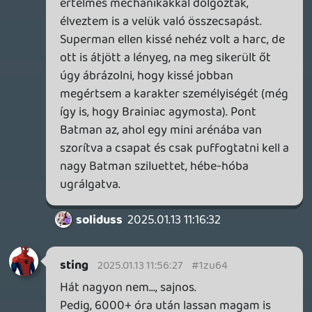
Ra1D3n
2025.01.13 08:34:39
Ra1D3n
2025.01.13 08:34:39
#1zu5f
December végén elkezdtük nyomni
haverral mi is végül. Nem minden nap,
hanem ahogy volt időnk rá egyszerre. A
sztori nagyon jó, sőt ahogy a karakterek
lereagálják a helyzetet abszolút hű a
személyiségükhöz (még ha ez egyes hősök
rajongóinak sok is tud lenni…). A gameplay
viszont tényleg nem az igazi. Szerencsére
ezen felül a körítés elég jó ahhoz, hogy
vigyen a lendület. Utoljára supermant
vadásztuk le, de a folytatás határozatlan
ideig elnapolva, attól függően mikor
tudjuk újra folytatni majd coopban.
Coopban amúgy fossa a lootot. Legendary
meg infamous cuccok esnek kb minden
1,5. küldetés során.
soliduss
2025.01.13 08:22:07
#1zu5e