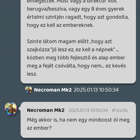
Dehogy fognak. Majd szépen (szokás
szerint) 5 perc után meglesz a konklúzió,
hogy "de jó, hogy ezért nem adtam pénzt"
majd megy is rá az uninstall. Mert a
kismilliomodik ow, looter shooter, meg
miért a Rocksteady, csináltak volna inkább
Batman-t.
Pedig alapvetően rendben van. Sőt. Látszik
rajta a beletett idő (oké, nem 10 év, de nem
is 1) pénz, és hogy nem egy nímand csapat
munkája. Ez bizony teljesen objektíven,
minőségre a játékok felső harmada.
Lehet nem szeretni, vagy csalódásként
tekinteni rá.
De aki a sok rinyáláson kívül nem látja meg
benne a minőséget is, annak a hiba a saját
készülékében van.
Aki meg (itt elsősorban a "szakmára"
gondolok) ráadásul még képes az év
legrosszabb játékai közé is berakni, az
nálam nem több, mint egy feltűnési
viszketegségben szenvedő, a rinya
hullámra felülő, komolyan vehetetlen