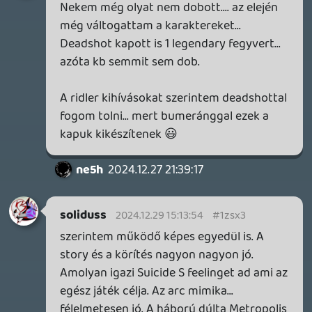
megfogalmazás, hogy a sztori nem OLYAN
rossz, mint a játék többi része. Mert
illúzióid ne legyenek, az sem jó.
soliduss
2024.11.27 10:23:09
soliduss
2024.11.27 10:23:09
#1zpnz
Na csak toltam egy kis gubát a WB-nak...
Black Friday dealben nem tudtam kihagyni
ezt a gyöngyszemet... ha másért nem a
story-t végig tolom, úgy hallottam az nem
rossz.
Van aki még tolja?
2024.07.16 13:56:29
#1zd0w
következp lépés a Ps + lesz 😃
október/november felé van rá sansz ,hogy
betolják.
Necroman
2024.07.16