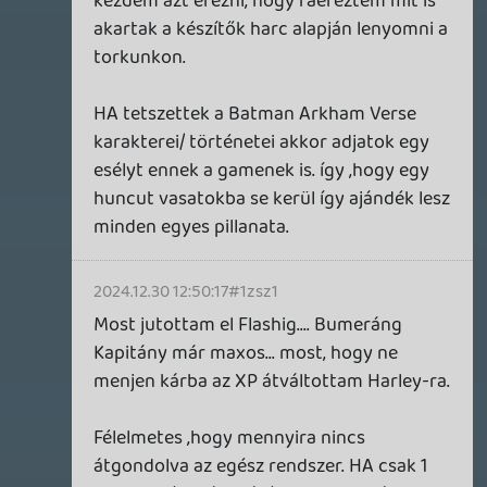
2024.11.28 16:06:14
#1zpsj
átalában este 8 után vagyok gép közelben.
Ra1D3n
2024.11.28 12:25:58
Ra1D3n
2024.11.28 12:25:58
#1zpry
Elvileg van benne crossplay coop. Ha
tudunk időpontot egyeztetni, ami
mindenkinek jó, akkor tudjuk nyomni 3 fős
coopban 🙂
soliduss
2024.11.28 08:34:33
soliduss
2024.11.28 08:35:16
#1zpr3
hypre train is stopped ... 😃
Akkor visszáb veszem az elvárásaimat.
ne5h
2024.11.27 11:10:03