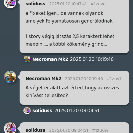
Meg jól látom, a karaktereket lóvéért lehet
megnyitni?? Nem eddig kaptam 200
Luthor coint...
2025.01.17 12:11:45
#1zumq
hány meg hány univerzumban meglépte
már ezt a Dc... nem értem ezt a nagy
hátraarcot itt.
ne5h
2025.01.17 11:38:13
ne5h
2025.01.17 11:38:13
#1zumi
Ennél szánalmasabb retcont se olvatam
mostanában.
soliduss
2025.01.17 11:28:30
soliduss
2025.01.17 11:28:30
#1zume