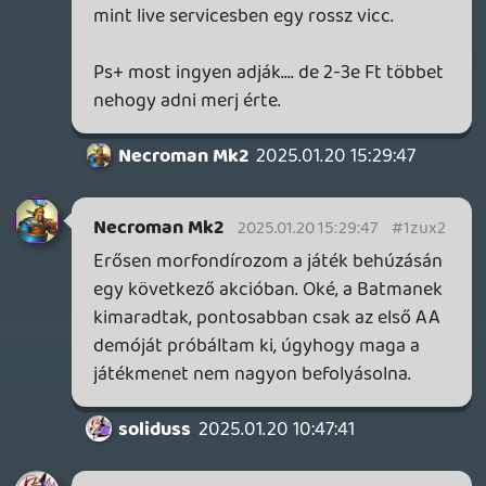
1 story végig játszás 2,5 karaktert lehet
maxolni..... a többi kőkemény grind....
Necroman Mk2
2025.01.20 10:19:46
Necroman Mk2
2025.01.20 10:19:46
#1zuv7
A véget ér alatt azt érted, hogy az összes
kihívást teljesíted?
soliduss
2025.01.20 09:04:51
soliduss
2025.01.20 09:04:51
#1zuuw
Megöltem Braniacot..... még ugyan ezt kell
12x megcsinálni ,hogy véget érjen a
játék??? ez az endgame?