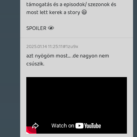
Ra1D3n
2025.01.13 13:07:33
Ra1D3n
2025.01.13 13:07:33
#1zu6e
Érdekes, szerintem pont a Batman elleni
harc volt a legsemmilyenebb. Flash és
Green Lantern tök jól érthető harcok,
értelmes mechanikákkal dolgoztak,
élveztem is a velük való összecsapást.
Superman ellen kissé nehéz volt a harc, de
ott is átjött a lényeg, na meg sikerült őt
úgy ábrázolni, hogy kissé jobban
megértsem a karakter személyiségét (még
így is, hogy Brainiac agymosta). Pont
Batman az, ahol egy mini arénába van
szorítva a csapat és csak puffogtatni kell a
nagy Batman sziluettet, hébe-hóba
ugrálgatva.
soliduss
2025.01.13 11:16:32
sting
2025.01.13 11:56:27
#1zu64