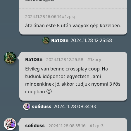
millkó mint a nulla lóvé.
1 / 2
Létrehozta:
soliduss
Létrehozva:
2024.02.06. 08:37
Frissítve:
2025.01.22. 09:22
Kommentek száma:
81
Katasztrófa turistáknak, akik megvették, és akik
bottal se :D
Filmek
soliduss
- 16 perce
54936
Playstation Pub
soliduss
- 18 perce
251476