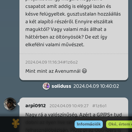
19 éve videójáték minden nap! Copyright 365 Media Kft
Impresszum
|
Hirdetési ajánlatunk
|
Felhasználási feltételek
|
Adatvédelmi elveink
|
Sütik
Hírek
|
Cikkek
|
Podcastok
|
Blogok
|
Gaming Fórum
|
Offtopic Fórum
RSS
|
Blog RSS
|
Podcast RSS
|
Instagram
|
Youtube
|
Facebook
|
Twitter
|
Patreon