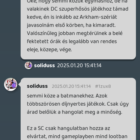
elvártat, mind gameplayben mind lootban
mint live servicesben egy rossz vicc.
Ps+ most ingyen adják.... de 2-3e Ft többet
nehogy adni merj érte.
Necroman Mk2
2025.01.20 15:29:47
Necroman Mk2
2025.01.20 15:29:47
#1zux2
Erősen morfondírozom a játék behúzásán
egy következő akcióban. Oké, a Batmanek
kimaradtak, pontosabban csak az első AA
demóját próbáltam ki, úgyhogy maga a
játékmenet nem nagyon befolyásolna.
soliduss
2025.01.20 10:47:41
soliduss
2025.01.20 10:47:41
#1zuvc
a fixeket igen... de vannak olyanok
amelyek folyamataosan generálódnak.