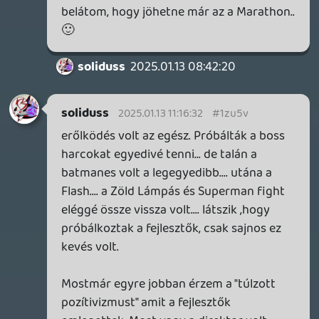
73% story progression... fűbe harapott
superman.. a harc már untat és kb zero
kihívás van benne. az ,hogy valami 1500
vagy 1800 sebez kb semmi értelme... most
jön szerintem az endgame... nem tudom,
hogy ki tartok e a végéig 😃
A karakterek és az átvezetők nagyon jók...
de a többi olyan mint egy átmulatott
éjszaka... lassan indul be... vannak nagyon
jó pillanatai... de közelít a szörnyű másnak
és az utolsó feleseket már nagyon nagyon
nem kívánod 😃
2025.01.06 14:15:47
#1ztij
Év csalódása szerintem is oké... de mint az
év legrosszabb játéka az tényleg erős.
lapaca
2025.01.05 13:15:12
lapaca
2025.01.05 13:15:12
#1ztgs