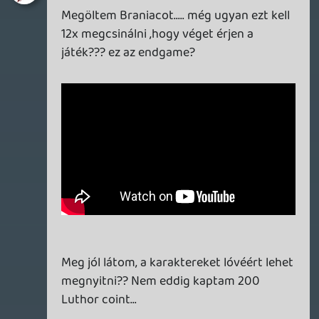
most olvasom, hogy véget értek a
támogatás és a episodok/ szezonok és
most lett kerek a story 😃
SPOILER
2025.01.14 11:25:11
#1zu9x
azt nyögöm most... .de nagyon nem
csúszik.
Az a kis szösszenet nagyon adta amikor
Brainiac tolta a szent beszédet.