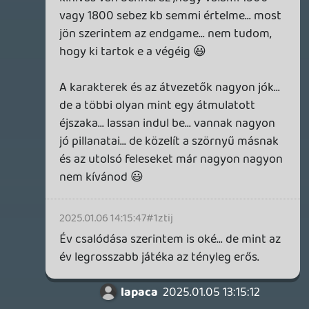
Deadshot kapott is 1 legendary fegyvert...
azóta kb semmit sem dob.
A ridler kihívásokat szerintem deadshottal
fogom tolni... mert bumeránggal ezek a
kapuk kikészítenek 😃
ne5h
2024.12.27 21:39:17
soliduss
2024.12.29 15:13:54
#1zsx3
szerintem működő képes egyedül is. A
story és a körítés nagyon nagyon jó.
Amolyan igazi Suicide S feelinget ad ami az
egész játék célja. Az arc mimika...
félelmetesen jó. A háború dúlta Metropolis
meg amolyan nextgen feelinget az az öreg
Arkham Knight után... csak az a francos
gameplay ne lenne.
Necroman Mk2
2024.12.27 19:49:42