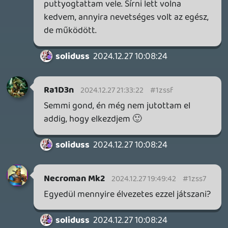
biznisz lesz 😃
2024.06.07 08:35:53
#1za6b
gameinformer.com
Hát srácok a Rocksteady szerintem soha
nem lesz már az a studió ami volt. A cikket
elolvasva úgy tűnik nem csak a túlóra és a
kiégés ami kikészíti a játékfejlesztőket
hanem a toxikus optimizmus is. A vezetők
a végén meg szépen katapultáltak a
projektből.... így magára hagyták a
csapatot amit addig is eléggé lazán és
késve felügyeltek. gusztustalan hozzáállás
a két alapító részéről. Ennyire elszáltak
maguktól? Vagy valami más állhat a
háttérben az öltönyösök? De ezt így
elkefélni valami művészet.
2024.04.09 11:16:34
#1z6o2
Mint mint az Avenumnál 😃