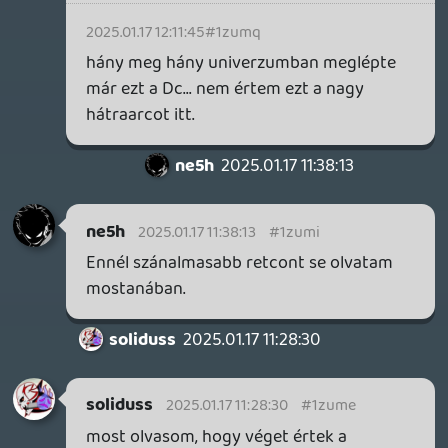
Ra1D3n
2025.01.14 10:48:45
Ra1D3n
2025.01.14 10:48:45
#1zu9p
Ha maxolni nem akarod, akkor hamar
végzel szerintem. Igazából superman után
csak brainiac van hátra, bár nem tudom
mennyit kell hozzá játszani.
soliduss
2025.01.14 10:13:50
soliduss
2025.01.14 10:13:50
#1zu9o
a tegnapi nap kész szenvedés volt....
maxolom a vendorok küldetését.... de az
agyatlan gyilkolás már nagyon nagyon
fáraszt.... ha ez az endgame akkor kb nem
tudom mi lesz.
2025.01.13 13:13:43
#1zu6f
lehet, hogy ott az oda vezető út volt ami
még egyedibbé tette 😃