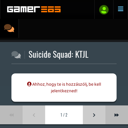
Suicide Squad: KTJL
Ahhoz, hogy te is hozzászólj, be kell
jelentkezned!
1 / 2
Necroman Mk2
2025.01.22 09:22:16
#1zv2d
Kösz azért, hogy megosztottad az
élményeidet és "élményeidet"!