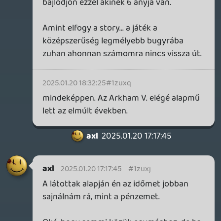
axl
2025.01.20 17:17:45
#1zuxj
A látottak alapján én az időmet jobban
sajnálnám rá, mint a pénzemet.
Oké, hogy semmi közük egymáshoz, de ha
valakinek DC szuperhősös játékhoz támad
kedve, én is inkább az Arkham-szériát
javasolnám első körben, ha kimaradt.
Valószínűleg jobban megtérülnek a belé
fektetett órák és legalább van rendes
eleje, közepe, vége.
soliduss
2025.01.20 15:41:14
soliduss
2025.01.20 15:41:14
#1zux8
semmi köze a batmanekhez. Azok
többszörösen díjnyertes játékok. Csak úgy
árad belőlük a hangolat meg a minőség.
Ez a SC csak hangulatban hozza az