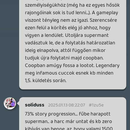
menjen kárba az XP átváltottam Harley-ra.
Félelmetes ,hogy mennyira nincs
átgondolva az egész rendszer. HA csak 1
karit tolték már a játék 20-30 %-nál fullos
lenne és csak kammilláznék.
Pedig az apróságok nagyon tetszenek.
ne5h
2024.12.30 11:47:19
ne5h
2024.12.30 11:47:19
#1zsys
Én ameddig csináltam őket, a nagyját
Harley-val intéztem, talán 1-2-nél
váltottam Sharkra.
soliduss
2024.12.29 15:15:34
soliduss
2024.12.29 15:15:34
#1zsx4
Nekem még olyat nem dobott.... az elején
még váltogattam a karaktereket...