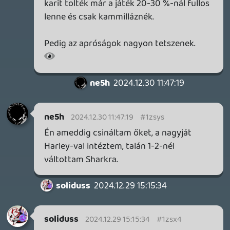
soliduss
2024.11.28 08:34:33
#1zpr2
nekem is ő lesz a main... majd utána
Harley... Cápali meg Deadshot nekem nem
gyere be.
Van cross coop? Mert akkor tolhatnánk.
Ra1D3n
2024.11.27 11:40:45
Ra1D3n
2024.11.27 11:40:45
#1zpo7
Ha ez megnyugtat én is megvettem.
Decemberben nyomjuk majd haverral,
megnézzük mennyire lesz borzalmas 😀
Bár szerintem elleszek vele. Captain
Boomerang lesz az emberem azt már
tudom.
soliduss
2024.11.27 10:23:09
ne5h
2024.11.27 11:10:03
#1zpo3
Szerintem inkább úgy helyes a