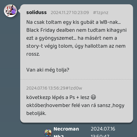
Hírek
soliduss
- 1 napja
59854
Steam Deck
axl
- 1 napja
662
Cloud Koktélbár
Stadia HUN
- 1 napja
19
Nintendo Wiigadó
soliduss
- 1 napja
132652
Sorozatok
Krisz576
- 2 napja
13491
Gears of War E-Day