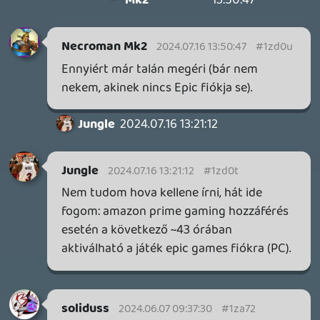
GOW Beast mode
- 2 napja
2
LEGO ÉpítőKockák
axl
- 4 napja
1141
Viccek, jó poénok jöhetnek!
Necroman Mk2
- 6 napja
9462
Youtuberek
CHASE
- 7 napja
63
Kedvenc jelenetek filmek/sorozat
CHASE
- 8 napja
142
Könyv sarok
axl
- 8 napja
931