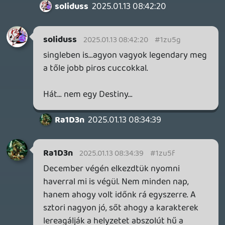
kókler.
soliduss
2025.01.04 14:56:48
soliduss
2025.01.04 14:56:48
#1ztfe
Na újoncok.... adjatok időt a játéknak.
Én lassan 1 heti játék után a 3. karakterrel
kezdem azt érezni, hogy ráéreztem mit is
akartak a készítők harc alapján lenyomni a
torkunkon.
HA tetszettek a Batman Arkham Verse
karakterei/ történetei akkor adjatok egy
esélyt ennek a gamenek is. így ,hogy egy
huncut vasatokba se kerül így ajándék lesz
minden egyes pillanata.
2024.12.30 12:50:17
#1zsz1
Most jutottam el Flashig.... Bumeráng
Kapitány már maxos... most, hogy ne