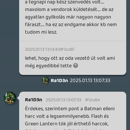
hogy ez kell az embereknek.
Szinte látom magam előtt ,hogy azt
szajkózza "jó lesz ez, ez kell a népnek" ...
közben meg több fejlesztő és alap ember
meg a fejét csóválta, hogy nem... ez kevés
lesz.
Necroman Mk2
2025.01.13 10:50:34
Necroman Mk2
2025.01.13 10:50:34
#1zu5s
Még akkor is, ha nem egy minibosst öl meg
az ember?
soliduss
2025.01.13 08:42:20
soliduss
2025.01.13 08:42:20
#1zu5g
singleben is...agyon vagyok legendary meg
a tőle jobb piros cuccokkal.
Hát... nem egy Destiny...