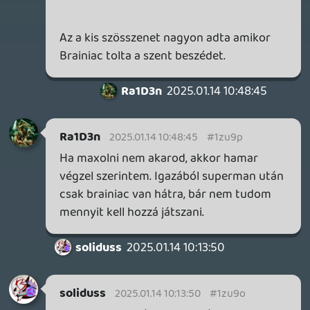
Hát nagyon nem..., sajnos.
Pedig, 6000+ óra után lassan magam is
belátom, hogy jöhetne már az a Marathon..
🙂
soliduss
2025.01.13 08:42:20
soliduss
2025.01.13 11:16:32
#1zu5v
erőlködés volt az egész. Próbálták a boss
harcokat egyedivé tenni... de talán a
batmanes volt a legegyedibb.... utána a
Flash.... a Zöld Lámpás és Superman fight
eléggé össze vissza volt.... látszik ,hogy
próbálkoztak a fejlesztők, csak sajnos ez
kevés volt.
Mostmár egyre jobban érzem a "túlzott
pozítivizmust" amit a fejlesztők
emlegettek. Most vagy a direktor volt
berugva/beszíva, vagy egy 8 éves gyerek
értelmi szintjén ragadt, hogy azt gondolta,