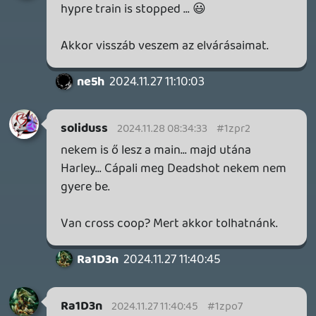
Minden, ami Halo
soliduss
- 20 perce
1555
Ingyen Játékok
axl
- 21 perce
76
Multiplatform Késdobáló
axl
- 38 perce
3924
PC MASTERRACE
Krisz576
- 1 órája
55989
Gumiszoba
Crockett
- 2 órája
22761
Eladó konzol, játék - Switch, Nintendo Wii U