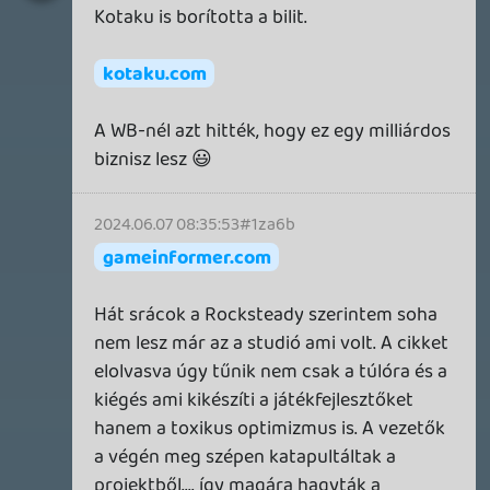
Kérdések a szerkesztőkhöz
p34c3
- 8 napja
23485
Érdekes videók
Necroman Mk2
- 2026.07.26.
109
Ace Combat főhadiszállás
soliduss
- 2026.07.22.
145
Grand Theft Auto VI
Steven2951
- 2026.07.22.
95
Battlefield 6
soliduss
- 2026.07.20.
201
Eladó konzol, játék - PlayStation 4, PS5
nkaresz6989
- 2026.07.20.
12248