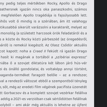
mény pedig teljes mértékben Rocky, Apollo és Drago
eathersnek igazán nincs oka panaszkodni, számos
megfelelően Apollo tragédiája is fajsúlyosabb lett.
ihős volt ő mindig is a szériában, ám itt valahogy
ikusabbá sikerült varázsolni a karakterét, melyet az
monológ (a született harcosok örök feladatáról és a
s a közte és Rocky közti párbeszéd (az öregedésről,
ól) is remekül kiegészít. Az Olasz Csődör aktuális
rcot kapott: noha a
Creed II
feküdt rá igazán Drago
t hasít ki magának a tortából a „szibériai expressz”
hiába ő a szovjet diktatúra két lábon járó hús-vér
ei és önálló gondolatai, és voltaképp annyi történt,
aganda-terméket faragott belőle – az a rendszer,
óval a rendezői változat ebből a szempontból tényleg
 sőt, még az eredeti film végének pacifista üzenetét
tt Gorbacsov és a komplett szovjet vezérkar felállva
 addig a 2021-es verzióban csak sértődötten felállnak
olyból – ami akár még aktuális is lehetne az újfent