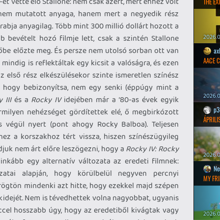
-et vette elő Stallone: nem csak azért, mert ehhez volt
THE EXI
e nem mutatott anyaga, hanem mert a negyedik rész
abja anyagilag. Több mint 300 millió dollárt hozott a
 bevételt hozó filmje lett, csak a szintén Stallone
2026.0
vőbe előzte meg. És persze nem utolsó sorban ott van
ax
AACE 
 mindig is reflektáltak egy kicsit a valóságra, és ezen
az első rész elkészülésekor szinte ismeretlen színész
ba, hogy bebizonyítsa, nem egy senki (éppúgy mint a
2026.0
 III
és a
Rocky IV
idejében már a ’80-as évek egyik
p3
rmilyen nehézséget gördítettek elé, ő megbirkózott
ÁPRILI
s végül nyert (pont ahogy Rocky Balboa). Teljesen
ez a korszakhoz tért vissza, hiszen színészügyileg
djuk nem árt előre leszögezni, hogy a
Rocky IV: Rocky
2026.0
nkább egy alternatív változata az eredeti filmnek:
Ne
ozatai alapján, hogy körülbelül negyven percnyi
MY FRI
rögtön mindenki azt hitte, hogy ezekkel majd szépen
ékidejét. Nem is tévedhettek volna nagyobbat, ugyanis
rccel hosszabb úgy, hogy az eredetiből kivágtak vagy
2026.0