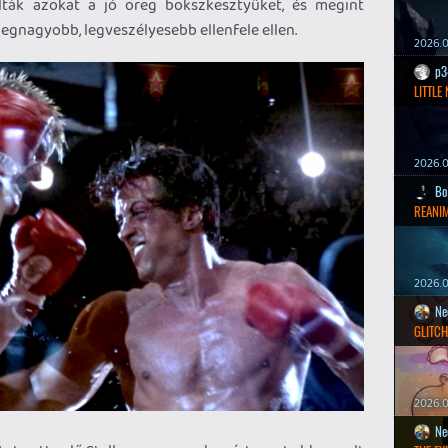
lták azokat a jó öreg bokszkesztyűket, és megint
 legnagyobb, legveszélyesebb ellenfele ellen.
2026.0
p3
LITTLE
2026.0
Bo
REANIM
2026.0
Ne
GLITCH
2026.0
Ne