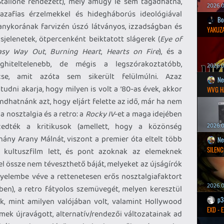
Stallone rendezett), mely amúgy le sem tagadhatná,
2026.0
azafias érzelmekkel és hidegháborús ideológiával
Bo
anykorának farvizén úszó látványos, izzadságban és
YAKUZA
elenetek, ötpercenként beiktatott slágerek (
Eye of
asy Way Out
,
Burning Heart
,
Hearts on Fire
), és a
eghiteltelenebb, de mégis a legszórakoztatóbb,
2026.05
cse, amit azóta sem sikerült felülmúlni. Azaz
Ne
udni akarja, hogy milyen is volt a ’80-as évek, akkor
WVG H
ndhatnánk azt, hogy eljárt felette az idő, már ha nem
 nosztalgia és a retro: a
Rocky IV
-et a maga idejében
zedték a kritikusok (amellett, hogy a közönség
2026.0
éhány Arany Málnát, viszont a premier óta eltelt több
Ne
SILENC
 kultuszfilm lett, és pont azoknak az elemeknek
 össze nem téveszthető báját, melyeket az újságírók
gyelembe véve a rettenetesen erős nosztalgiafaktort
2026.0
ben), a retro fátyolos szemüvegét, melyen keresztül
p3
, mint amilyen valójában volt, valamint Hollywood
EXD - 
ilmek újravágott, alternatív/rendezői változatainak ad