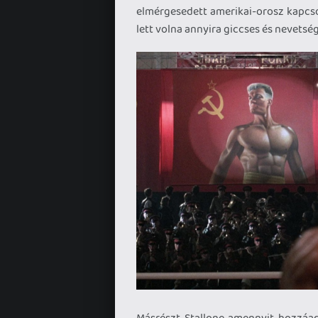
elmérgesedett amerikai-orosz kapcsol
lett volna annyira giccses és nevetség
Másrészt Stallone amennyit hozzáadott