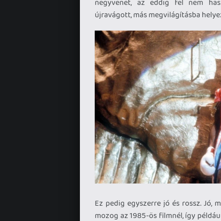
negyvenet, az eddig fel nem hasz
újravágott, más megvilágításba helyeze
Ez pedig egyszerre jó és rossz. Jó, 
mozog az 1985-ös filmnél, így példáu