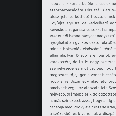
robot is kikerült belőle, a cselek
szentháromságára fókuszál. Carl W
plusz jelenet köthető hozzá, ennek 
Egyfajta egoista, de kedvelhető ant
kevésbé arrogánssá és sokkal szimpat
eredetiből benne hagyott nagyszerű 
nyughatatlan gyilkos ösztönükről) é
mint a bokszolók elsőszámú rémálmár
ellenfele, Ivan Drago is emberibb a
karakterére, de itt is nagy szelete
személyisége és motivációja, hogy 
megtestesítője, igenis vannak érzés
hogy a rendszer egy eladható prop
amelynek végül az áldozata lett. Sz
mélyebb, drámaibb és kidolgozottabb,
is más színezetet azzal, hogy amíg o
tapsolja meg Rocky-t a beszéde után,
a székükből és kivonulnak a díszpáh