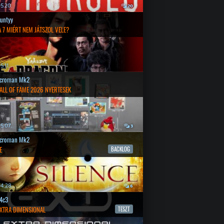
5.20.
20
untyy
 7 MIÉRT NEM JÁTSZOL VELE?
.11.
croman Mk2
ALL OF FAME 2026 NYERTESEK
5.07.
3
croman Mk2
E
BACKLOG
4.28.
6
4c3
EXTRA DIMENSIONAL
TESZT