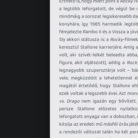
Érthető is, hogy miért pont a
Rocky IV
a legtöbb leforgatott, de végül b
mindmáig a sorozat legsikeresebb dar
konyhára, így 1985 harmadik legtöbb
fémjelezte Rambo II és a Vissza a jö
Sly akkori státusza is: a
Rocky
-filmek
keresztül Stallone karrierjére. Amíg 
volt, aki szívét-lelkét beleadta ab
figura, akit eljátszott), addig a
Rocky
legnagyobb szupersztárja volt – bá
vele, megküzdött a lehetetlennel é
magától értetődő, hogy Stallone ehh
ezek voltak a legszebb évei. Azt mon
vs. Drago
nem igazán egy bővített, i
persze Stallone előzetes nyilatk
leforgatott anyaga van a dobozban, 
kitolja az eredeti mű másfél órás ját
a rendezői változat talán ha két pe