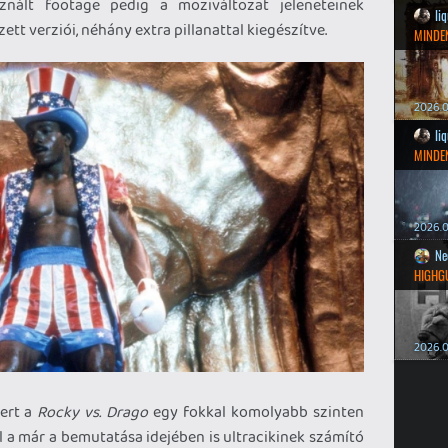
nált footage pedig a moziváltozat jeleneteinek
li
tt verziói, néhány extra pillanattal kiegészítve.
MINDEN
2026.0
li
MINDEN
2026.0
Ne
HIGHG
2026.0
mert a
Rocky vs. Drago
egy fokkal komolyabb szinten
l a már a bemutatása idejében is ultracikinek számító