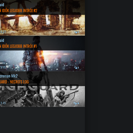
quid
 IDŐK LEGJOBB INTRÓI #2
3.27.
1
quid
 IDŐK LEGJOBB INTRÓI #1
3.15.
1
croman Mk2
UARD - NECRO'S LOG
3.13.
4