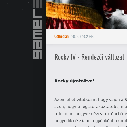
Comedian
2022.01.16. 20:46
Rocky IV - Rendezői változat
Rocky újratöltve!
Azon lehet vitatkozni, hogy vajon a
R
azon, hogy a legszórakoztatóbb, már
több mint negyven éves történetének
negyedik rész (amit egyébként a kara