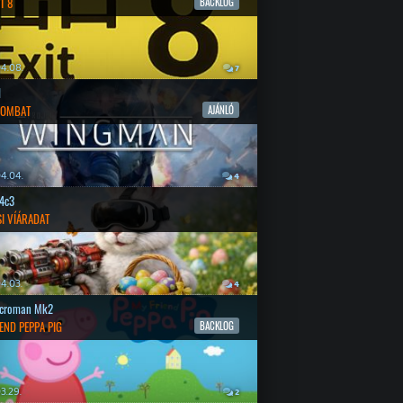
T 8
BACKLOG
4.08.
7
l
COMBAT
AJÁNLÓ
4.04.
4
4c3
SI VÍÁRADAT
4.03.
4
croman Mk2
END PEPPA PIG
BACKLOG
3.29.
2