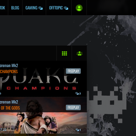
TOK
BLOG
GAMING
OFFTOPIC
croman Mk2
 CHAMPIONS
FREEPLAY
a
2
croman Mk2
 OF THE GODS
FREEPLAY
7.22.
1