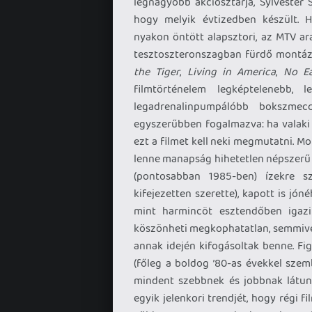
legnagyobb akciósztárja, Sylvester 
hogy melyik évtizedben készült. H
nyakon öntött alapsztori, az MTV ar
tesztoszteronszagban fürdő montázsj
the Tiger
,
Living in America
,
No E
filmtörténelem legképtelenebb, l
legadrenalinpumpálóbb bokszmec
egyszerűbben fogalmazva: ha valaki t
ezt a filmet kell neki megmutatni. Mo
lenne manapság hihetetlen népszerű a
(pontosabban 1985-ben) ízekre s
kifejezetten szerette), kapott is jón
mint harmincöt esztendőben igazi
köszönheti megkophatatlan, semmivel
annak idején kifogásoltak benne. Fi
(főleg a boldog ’80-as évekkel szem
mindent szebbnek és jobbnak látunk
egyik jelenkori trendjét, hogy régi f