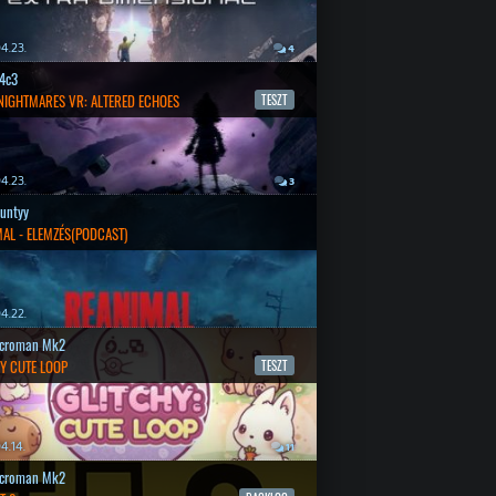
4.23.
4
4c3
 NIGHTMARES VR: ALTERED ECHOES
TESZT
4.23.
3
untyy
AL - ELEMZÉS(PODCAST)
4.22.
croman Mk2
Y CUTE LOOP
TESZT
4.14.
11
croman Mk2