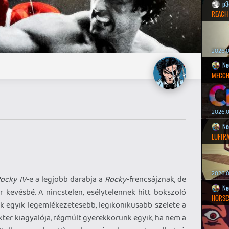
p3
REACH
2026.0
Ne
MECCH
2026.0
Ne
LUFTR
2026.0
ocky IV
-e a legjobb darabja a
Rocky
-frencsájznak, de
Ne
 kevésbé. A nincstelen, esélytelennek hitt bokszoló
HORSE
 egyik legemlékezetesebb, legikonikusabb szelete a
kter kiagyalója, régmúlt gyerekkorunk egyik, ha nem a