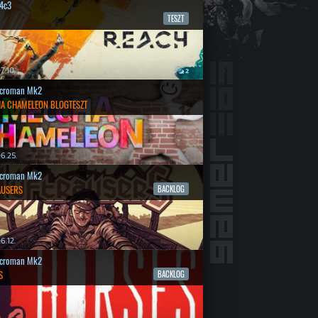
4c3
TESZT
7.10.
2
croman Mk2
A CHAMELEON BLOGTESZT
6.25.
croman Mk2
AUSERS
BACKLOG
6.12.
croman Mk2
S
BACKLOG