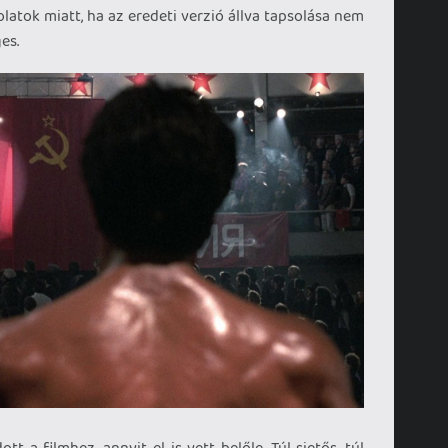
atok miatt, ha az eredeti verzió állva tapsolása nem
es.
 a filmhez, annyit el is vett belőle. Túl sietős, túl