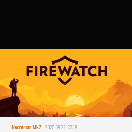
Necroman Mk2
2025.08.22. 22:18
Firewatch
BACKLOG
My, my, my Delilah / Why, why,
why, Delilah? (Tom Jones)