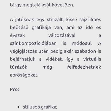
Kontra:
elnagyolt emberi modellek;
a párbeszédek néhol túl lettek
bonyolítva;
játékmenetbeli túlkomplikálások;
nem a legelejétől kezdi újra a
napot;
a kerítés, amin nem lehet átmászni...
Kiknek ajánlható?
A virtuális kirándulások rajongói 
mellett a nyugisabb narratív 