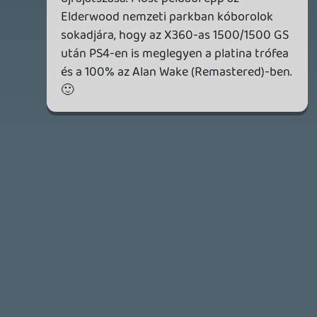
2026.05.11.
Necroman Mk2
WVG HALL OF FAME 2026 NYERTESEK
2026.05.07.
3
Necroman Mk2
SILENCE
BACKLOG
2026.04.28.
6
p34c3
EXD - EXTRA DIMENSIONAL
TESZT
2026.04.23.
4
p34c3
LITTLE NIGHTMARES VR: ALTERED ECHOES
TESZT