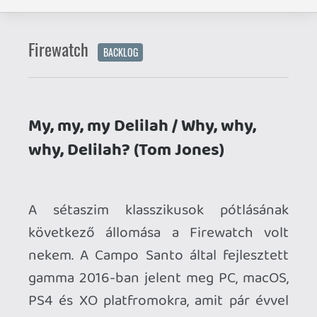
A sétaszim klasszikusok pótlásának
következő állomása a Firewatch volt
nekem. A Campo Santo által fejlesztett
gamma 2016-ban jelent meg PC, macOS,
PS4 és XO platfromokra, amit pár évvel
később egy NS port követett.
A játék egy szöveges intróval indít,
amiben megismerjük a főszereplő Henry
nevű, középkorú férfi előéletét. Az
interaktív, kisebb választási
lehetőségeket is felkínáló bevezetőt
követően kikötünk egy kilátó toronyban
a Wyoming állambeli
Shoshone Nemzeti
Park
-ban, ahol tűzőrként a munkánk a
tüzek megakadályozása, illetve jelentése
lesz. Ez viszont inkább csak körítés, mert
a közel 80 nap alatt játszódó gameplay
nem erről szól (szerencsére...), hanem