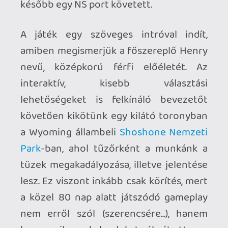
hogy milyen kalandokat él át Henry.
Emiatt nem kell minden egyes napot
végigjátszanunk, csupán azokat, ahol a
sztori szerint történik is valami.
A férfi egyetlen kapcsolata a felettese,
egy Delilah nevű nő, akivel CB rádión
keresztül beszélget. Kettejük
trécseléséből alakul ki egy személyes
rész, ahogyan a válaszok kiválasztása