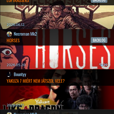
2026.03.27.
1
liquid
MINDEN IDŐK LEGJOBB INTRÓI #1
2026.03.15.
1
Necroman Mk2
HIGHGUARD - NECRO'S LOG
2026.03.13.
4