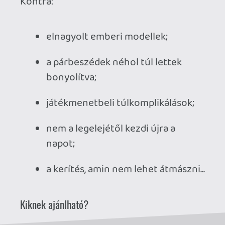
Ahhoz, hogy te is hozzászólj, be kell
jelentkezned!
Doberman
2025.08.28 17:05:01
#20bxm
A csúcs Covid nyarán vittem végig, ott
jöttem rá, sokkal több játékkal kellene
játszanom / kipróbálnom, mint sem
rákoncentrálni egy MMO-ra.
axl
2025.08.23 10:15:10
#20bch
Jól hangzik. Már nagyon régóta tologatom,
a közelmúltban végre megvettem és
néhány hete (lehet, hogy van az pár hónap
is) felraktam a Deck-re, de az elindításáig
még nem jutottam. Eléggé
kiszámíthatatlan, hogy mikor fog sorra
kerülni, mert nem követek szigorú
ütemtervet, hanem impulzusszerűen
választom ki mindig a következő játékot