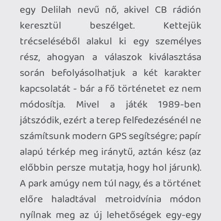
túrázók még felfedezhetnek
apróságokat.
Pro:
stílusos grafika;
jól kiválasztott szinkronhangok;
mi választhatjuk ki a
mondandónkat;
a helyszín metroidviniaszerű
felfedezése;
nem kell minden napot
végigjátszani;
nyugtató zenék;
a könyvek;