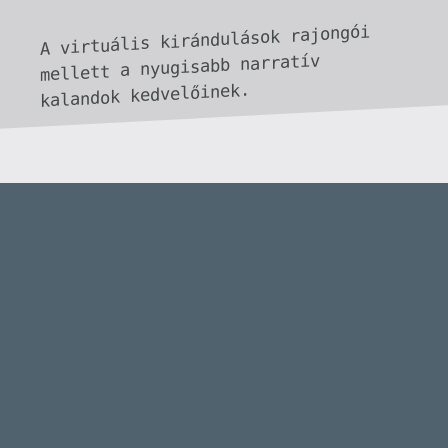
aszerint, hogy mihez van épp kedvem és
ebbe gyakran belefér kedvecek
újrajátszása. Most például épp az
Elderwood nemzeti parkban kóborolok
sokadjára, hogy az X360-as 1500/1500 GS
után PS4-en is meglegyen a platina trófea
és a 100% az Alan Wake (Remastered)-ben.
🙂