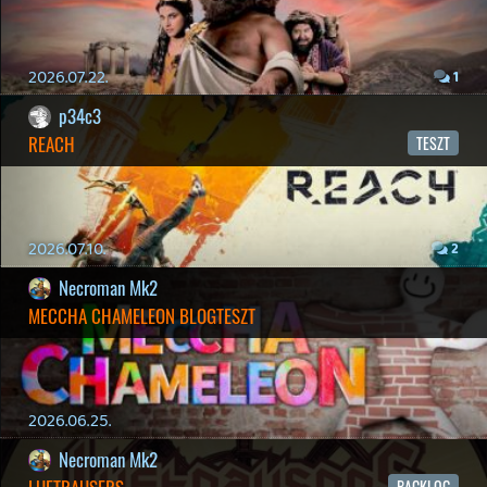
axl
AACE COMBAT
AJÁNLÓ
2026.04.04.
4
p34c3
ÁPRILISI VÍÁRADAT
2026.04.03.
4
Necroman Mk2
MY FRIEND PEPPA PIG
BACKLOG
2026.03.29.
2
liquid
MINDEN IDŐK LEGJOBB INTRÓI #2