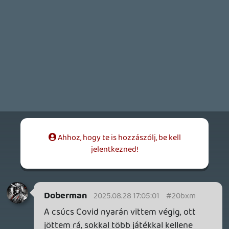
Necroman Mk2
QUAKE CHAMPIONS
FREEPLAY
6 napja
2
Necroman Mk2
WRATH OF THE GODS
FREEPLAY
2026.07.22.
1
p34c3
REACH
TESZT