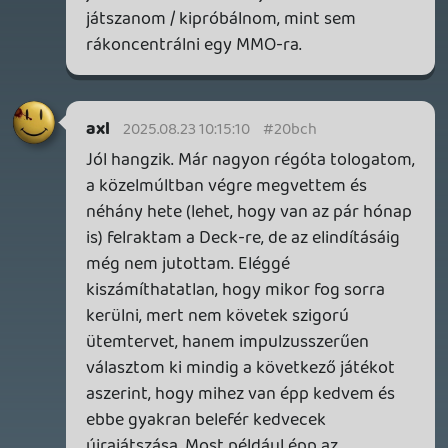
2026.07.10.
2
Necroman Mk2
MECCHA CHAMELEON BLOGTESZT
2026.06.25.
Necroman Mk2
LUFTRAUSERS
BACKLOG
2026.06.12.
Necroman Mk2
HORSES
BACKLOG
2026.05.20.
20
Bountyy
YAKUZA 7 MIÉRT NEM JÁTSZOL VELE?