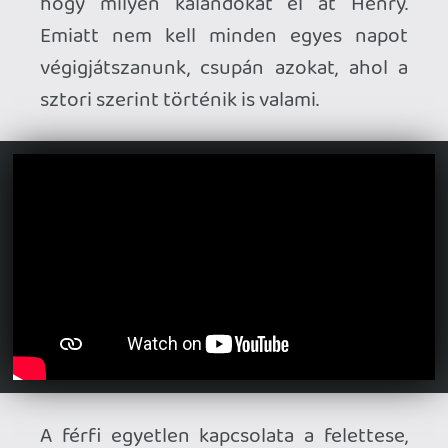
során befolyásolhatjuk a két karakter
kapcsolatát - bár a fő történetet ez nem
módosítja. Mivel a játék 1989-ben
játszódik, ezért a terep felfedezésénél ne
számítsunk modern GPS segítségre; papír
alapú térkép meg iránytű, aztán kész (az
előbbin persze mutatja, hogy hol járunk).
A park amúgy nem túl nagy, és a történet
előre haladtával metroidvínia módon
nyílnak meg az új lehetőségek egy-egy
tárgy megtalálását követően.
A játéknak egy stilizált, kissé rajzfilmes
beütésű grafikája van, ami az idő és
évszak változásával a
színkompozíciójában is módosul. A
végigjátszás után pedig akár szabadon is
bejárhatjuk a vidéket, így a virtuális