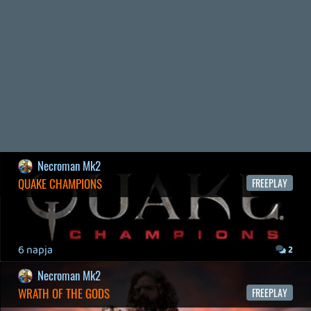
2026.04.23.
3
Bountyy
REANIMAL - ELEMZÉS(PODCAST)
2026.04.22.
Necroman Mk2
GLITCHY CUTE LOOP
TESZT
2026.04.14.
11
Információk
Oké, értem és elfogadom!
Necroman Mk2
THE EXIT 8
BACKLOG
2026.04.08.
7