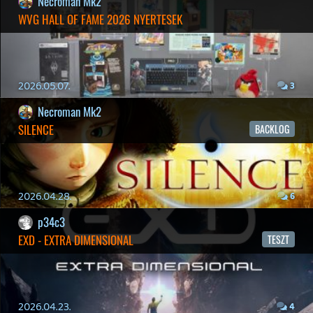
19 éve videójáték minden nap! Copyright 365 Media Kft
Impresszum
|
Hirdetési ajánlatunk
|
Felhasználási feltételek
|
Adatvédelmi elveink
|
Sütik
Hírek
|
Cikkek
|
Podcastok
|
Blogok
|
Gaming Fórum
|
Offtopic Fórum
RSS
|
Blog RSS
|
Podcast RSS
|
Instagram
|
Youtube
|
Facebook
|
Twitter
|
Patreon