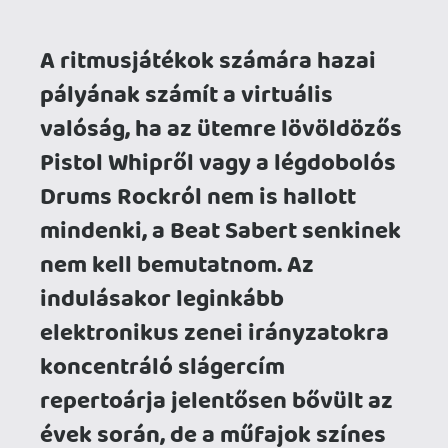
évek során, de a műfajok színes
kavalkádjában is talált egy ici-
pici piaci rést egy aprócska indie
stúdió: a klasszikus zenét.
Beathoven Saber
Ezt nem láttam jönni!
- mondaná az
angol a francia Double Jack debütáló
alkotására, hisz elég őrültnek kell lenni
két ennyire niche műfaj - a VR és a
komolyzene - összeboronálásához. Nem
is akárhogyan képzelték el ezt a
házasságot, a Maestroban egy egész
szimfonikus zenekart fogunk vezényelni,
ugyanis a karmester szerepét osztották
ránk a fejlesztők. Igen, jól értetted: nem