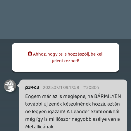
axl
2025.07.07 08:37:59
#207pl
Ezek szerint a Kinect akkor nem is volt
annyira rossz, pusztán megelőzte a korát.
😃
Viccet félretéve: Egészen érdekesnek
tűnik, pedig én se élek-halok a
komolyzenéért vagy akár a
ritmusjátékokért. (Persze nem utálom
egyiket se, épp csak nem túl közeli a
kapcsolatom velük.)