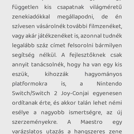
Ahhoz, hogy te is hozzászólj, be kell
jelentkezned!
p34c3
2025.07.11 09:17:59
#2080n
Engem már az is meglepne, ha BÁRMILYEN
további új zenék készülnének hozzá, aztán
ne legyen igazam! A Leander Szimfoniknál
még így is milliószor nagyobb esélye van a
Metallicának.
Szóval igen: annyi esélye legalább van,
mint Lloyd Christmasnak Mary
Samsonitenál! 😃
Necroman Mk2
2025.07.10 22:21:44