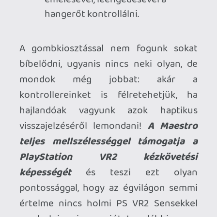
előrehaladásunkkal fokozatosan
megnyíló testreszabási lehetőségek
jelentősen megnövelik motivációnkat.
Vezényelhetünk többek között a
forrongó francia forradalom viharában
vagy a 30-as évek New York-jának
utcáján, a helyszínekhez külön kioldható
jelmez dukál a zenekarunknak, míg
nekünk új pálcákkal és kesztyűkkel kell
beérnünk. A legkülönlegesebb skin címet
elnyerő "fénypálca/lightbaton" a
Complete Edition részét képező
"Dual of
the Fates"
DLC-nek köszönhető. A
Maestro katartikus csúcspontját
egyértelműen a
Star Wars I. rész – Baljós
árnyak
végső nagy csatája alatt
felcsendülő
John Williams
mű
levezénylése jelentette, de alig maradt el
tőle
Howard Shore The Bridge of