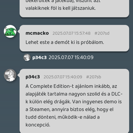
Necroman Mk2
LUFTRAUSERS
BACKLOG
Információk
Oké, értem és elfogadom!
2026.06.12.
Necroman Mk2
HORSES
BACKLOG
2026.05.20.
20
Bountyy
YAKUZA 7 MIÉRT NEM JÁTSZOL VELE?
2026.05.11.
Necroman Mk2
WVG HALL OF FAME 2026 NYERTESEK