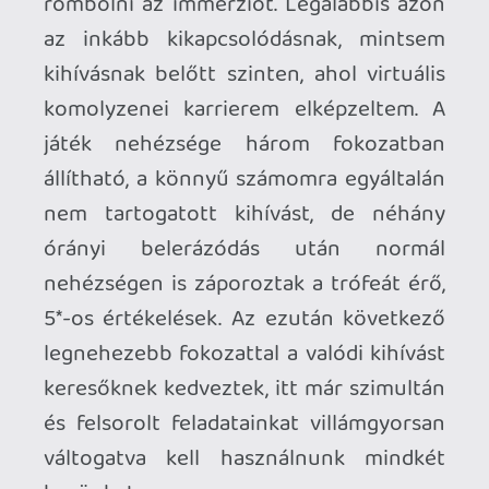
Khazad-Dum
-ja
A gyűrűk urából
,
ráadásul mindkettőhöz komplett szettel
(helyszín-zenekar-pálca-kesztyű)
kedveskedtek a készítők. Az alapjáték
felhozatala igyekszik világhírű
zeneművekből csemegézni:
Richard
Wagner: A valkürök lovaglása, Carl
Orff: Carmina Burana, Mozart: Figaro
házassága, Beethoven: 5. szimfónia
.
Ehhez csatlakozik egy-egy swing, jazz,
bigband dal, illetve a Complete
Editionben kapott (vagy DLC-ként
megvásárolható) maroknyi filmzene,
valamint az elmaradhatatlan magyar
szálként
Liszt Ferenc Haláltánca
.