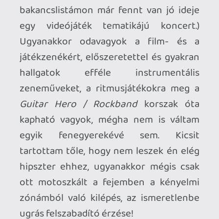
feladatunkat egy hangulatos kis
tutorialban sajátíthatjuk el mulatságosan
sznob inasunk instruálásával:
a pálcánkat a kért irányokba
mozgatva adjuk meg a tempót,
néha határozottabb mozdulatokra
és mindkét kezünkre szükség lesz a
boldoguláshoz,
a másik kezünkkel a zenészek,
illetve a zenekar szekcióinak (pl:
vonósok, ütősök) belépését kell
eltalálnunk,
valamint szabad kezünk
emelésével, leengedésével a
hangerőt kontrollálni.
A gombkiosztással nem fogunk sokat