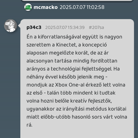
2026.05.07.
3
Necroman Mk2
SILENCE
BACKLOG
2026.04.28.
6
p34c3
EXD - EXTRA DIMENSIONAL
TESZT
2026.04.23.
4
p34c3
LITTLE NIGHTMARES VR: ALTERED ECHOES
TESZT
2026.04.23.
3
Bountyy
REANIMAL - ELEMZÉS(PODCAST)