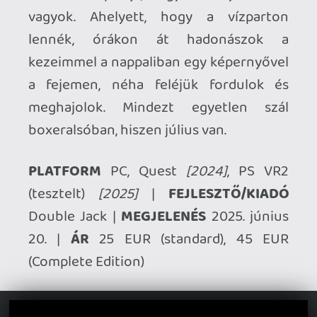
irányítsunk. A felhozatal esetében meg
elvileg a klasszikus zenéknél elvileg nincs
szükség licencdíjak kifizetésére (bár
gondolom a legnépszerűbbek már
bekerültek a játékba), viszont azt
valakiknek föl is kell játszaniuk.
mcmacko
2025.07.07 15:57:48
#207sd
Lehet este a demót ki is próbálom.
p34c3
2025.07.07 15:40:09
p34c3
2025.07.07 15:40:09
#207sb
A Complete Edition-t ajánlom inkább, az
alapjáték tartalma nagyon szolid és a DLC-
k külön elég drágák. Van ingyenes demo is
a Steamen, annyira biztos elég, hogy el
tudd dönteni, működik-e nálad a
koncepció.