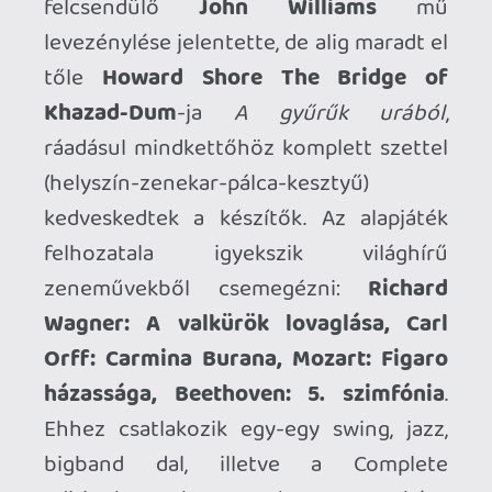
fiatalabb generáció vagy a téma iránt
kevésbé érdeklődők számára is
vonzóbbá tenni. Jópofa ötlet az
előadásunk után az értékelés közben
felugró, nézőktől származó közösségi
médiás kommentek áradata, amelyek
természetesen összhangban állnak az
általunk nyújtott teljesítménnyel. Ennél a
résznél azért elmosolyodtam párszor,
amikor belegondoltam, hogy milyen
vicces, hogy ez a rengeteg ember itt
mind azt tapsolja, hogy én milyen őrült
vagyok. Ahelyett, hogy a vízparton
lennék, órákon át hadonászok a
kezeimmel a nappaliban egy képernyővel
a fejemen, néha feléjük fordulok és
meghajolok. Mindezt egyetlen szál
boxeralsóban, hiszen július van.