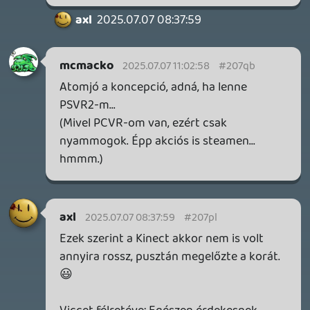
ÁPRILISI VÍÁRADAT
2026.04.03.
4
Necroman Mk2
MY FRIEND PEPPA PIG
BACKLOG
2026.03.29.
2
liquid
MINDEN IDŐK LEGJOBB INTRÓI #2
2026.03.27.
1
liquid
MINDEN IDŐK LEGJOBB INTRÓI #1