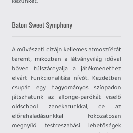
Álmomban sem gondoltam volna, hogy
egy szimfonikus zenekar vezénylése a
virtuális valóságban ekkora hatalmas
élmény lehet! Hiszen papíron nem
feltétlenül kellene, hogy így legyen. A
core gameplay loop mégis visz magával, a
fejlesztőknek sikerült egy szerfelett
különleges, roppant kreatív és bevállalós
ritmusjátékot a fejünkre tenniük, ami
teljesen hihetetlen módon életem egyik
legemlékeztesebb VR játéka is lett
egyben. Egyetlen negatívumként a