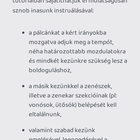
nehézségen is záporoztak a trófeát érő,
5*-os értékelések. Az ezután következő
legnehezebb fokozattal a valódi kihívást
keresőknek kedveztek, itt már szimultán
és felsorolt feladatainkat villámgyorsan
váltogatva kell használnunk mindkét
kezünket.
Baton Sweet Symphony
A művészeti dizájn kellemes atmoszférát
teremt, miközben a látványvilág idővel
bőven túlszárnyalja a játékmenethez
elvárt funkcionalitási nívót. Kezdetben
csupán egy hagyományos színpadon
játszhatunk az allonge-parókát viselő
oldschool zenekarunkkal, de az