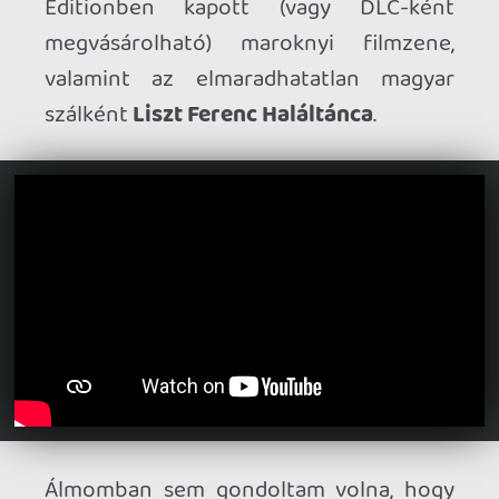
PLATFORM
PC, Quest
[2024]
, PS VR2
(tesztelt)
[2025]
|
FEJLESZTŐ/KIADÓ
Double Jack |
MEGJELENÉS
2025. június
20. |
ÁR
25 EUR (standard), 45 EUR
(Complete Edition)