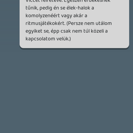
2026.03.15.
1
Necroman Mk2
HIGHGUARD - NECRO'S LOG
2026.03.13.
4