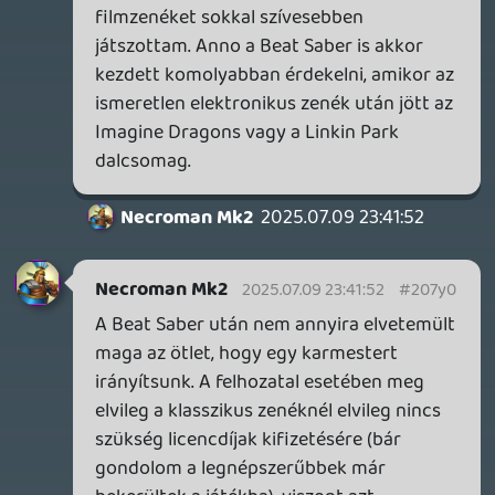
QUAKE CHAMPIONS
FREEPLAY
6 napja
2
Necroman Mk2
WRATH OF THE GODS
FREEPLAY
2026.07.22.
1
p34c3
REACH
TESZT
2026.07.10.
2
Necroman Mk2
MECCHA CHAMELEON BLOGTESZT
2026.06.25.