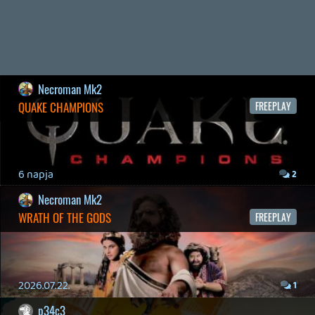
Hírek
|
Cikkek
|
Podcastok
|
Blogok
|
Gaming Fórum
|
Offtopic Fórum
RSS
|
Blog RSS
|
Podcast RSS
|
Instagram
|
Youtube
|
Facebook
|
Twitter
|
Patreon