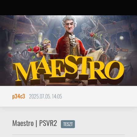
p34c3
2025.07.05. 14:05
Maestro | PSVR2
TESZT
A ritmusjátékok számára hazai
pályának számít a virtuális
valóság, ha az ütemre lövöldözős
Pistol Whipről vagy a légdobolós
Drums Rockról nem is hallott
mindenki, a Beat Sabert senkinek
nem kell bemutatnom. Az
indulásakor leginkább
elektronikus zenei irányzatokra
koncentráló slágercím
repertoárja jelentősen bővült az