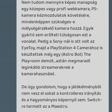
2026.04.22.
Necroman Mk2
GLITCHY CUTE LOOP
TESZT
2026.04.14.
11
Necroman Mk2
THE EXIT 8
BACKLOG
2026.04.08.
7
axl
AACE COMBAT
AJÁNLÓ
2026.04.04.
4
p34c3