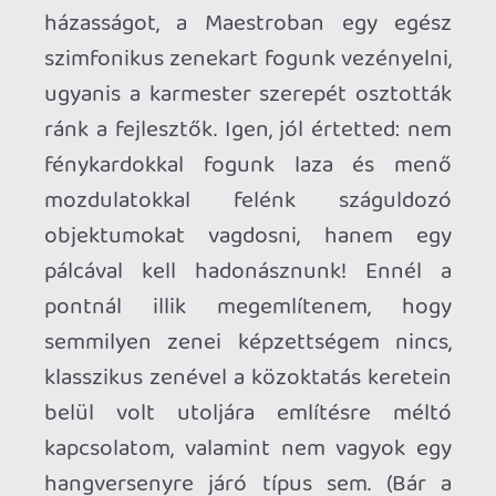
egyik fenegyerekévé sem. Kicsit
tartottam tőle, hogy nem leszek én elég
hipszter ehhez, ugyanakkor mégis csak
ott motoszkált a fejemben a kényelmi
zónámból való kilépés, az ismeretlenbe
ugrás felszabadító érzése!
A játékmenet a ritmusjátékokban jól
megszokott "pillanatok alatt
megtanulható és végtelenségig
tökéletesíthető" sémára épül, három fő