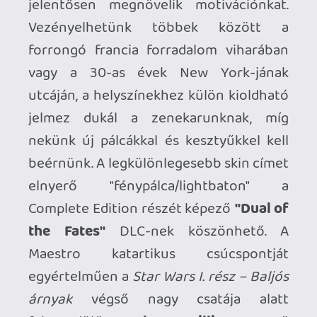
szűkös tracklistát tudom csak felhozni,
pontosabban a megvásárolható további
zenék hiányát. Biztos nem egyszerű egy
független kis csapatnak világméretű
zenekiadókkal megállapodni, de én
szívesen vásárolnék további filmzenéket,
vagy akár játékzenéket is, azonnal tudnék
legalább száz címet felsorolni bármilyen
segítség nélkül. A fejlesztőknek csak
annyit tanácsolnék, hogy ha van egy kis
eszük, kihozzák hagyományos
platformokra is, a Nintendo
Switch/Switch 2 Joy-Conjai egyenesen
ordítanak érte, és akkor talán lehet némi
esélye a nagyobb ismertségre, az új
szerzeményekre. A Maestro egy
varázslatos utazás a hangszeres zene
birodalmába, amit tartalmilag és
formailag is próbáltak az alkotók a