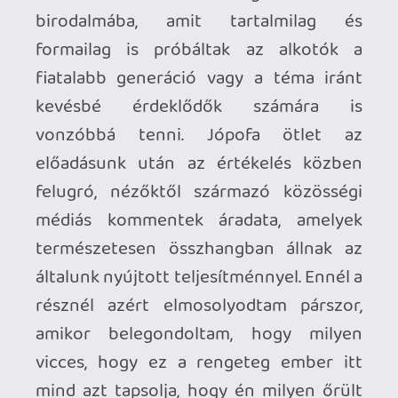
Necroman Mk2
2025.07.10 22:21:44
#20806
Akkor ez alapján reális esély van egy
Metallica szimfónikus DLC-re is? 😉
p34c3
2025.07.10 19:34:15
p34c3
2025.07.10 19:34:15
#207zw
A klasszikus zenék valóban ingyen vannak,
de az általam jobban ismert és kedvelt
filmzenéket sokkal szívesebben
játszottam. Anno a Beat Saber is akkor
kezdett komolyabban érdekelni, amikor az
ismeretlen elektronikus zenék után jött az
Imagine Dragons vagy a Linkin Park
dalcsomag.
Necroman Mk2
2025.07.09 23:41:52
Necroman Mk2
2025.07.09 23:41:52
#207y0
A Beat Saber után nem annyira elvetemült
maga az ötlet, hogy egy karmestert