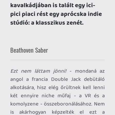
fénykardokkal fogunk laza és menő
mozdulatokkal felénk száguldozó
objektumokat vagdosni, hanem egy
pálcával kell hadonásznunk! Ennél a
pontnál illik megemlítenem, hogy
semmilyen zenei képzettségem nincs,
klasszikus zenével a közoktatás keretein
belül volt utoljára említésre méltó
kapcsolatom, valamint nem vagyok egy
hangversenyre járó típus sem. (Bár a
bakancslistámon már fennt van jó ideje
egy videójáték tematikájú koncert.)
Ugyanakkor odavagyok a film- és a
játékzenékért, előszeretettel és gyakran
hallgatok efféle instrumentális
zeneműveket, a ritmusjátékokra meg a
Guitar Hero / Rockband
korszak óta
kapható vagyok, mégha nem is váltam