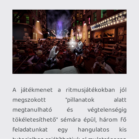
bíbelődni, ugyanis nincs neki olyan, de
mondok még jobbat: akár a
kontrollereinket is félretehetjük, ha
hajlandóak vagyunk azok haptikus
visszajelzéséről lemondani!
A Maestro
teljes mellszélességgel támogatja a
PlayStation VR2 kézkövetési
képességét
és teszi ezt olyan
pontossággal, hogy az égvilágon semmi
értelme nincs holmi PS VR2 Sensekkel
rombolni az immerziót. Legalábbis azon
az inkább kikapcsolódásnak, mintsem
kihívásnak belőtt szinten, ahol virtuális
komolyzenei karrierem elképzeltem. A
játék nehézsége három fokozatban
állítható, a könnyű számomra egyáltalán
nem tartogatott kihívást, de néhány
órányi belerázódás után normál