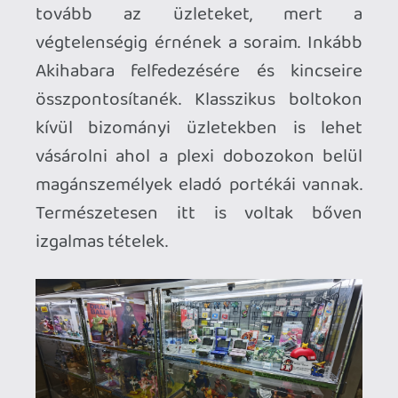
Keresgélések, túrkálások közepette az
nem egyszer került a kezeim közé olyan
játék aminek kíváncsi lettem volna az
eddigi életére. Akihabra közepén egy
Trader áruházba ,hogy kerül egy német
Dragon Ball játék?