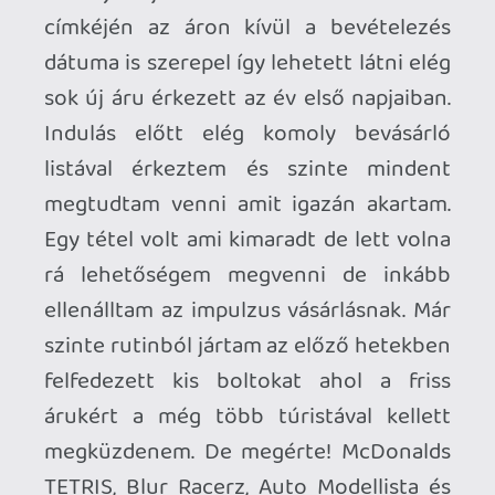
Nintendo Tokió
Minden kis üzletben és persze a
nagyobbakban is lehet TAX FREE-vel
vásárolni de ki nem találjátok ,hogy az
utam során melyik üzlet volt az egyetlen
ahol nem volt erre mód. Természetesen a
Nintendo legnagyobb tokiói boltjában.
Tudomásul vettem a tényt és ez is