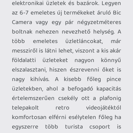
Feltehetően a legismertebb kisebb bolt a
Super Potato, első hely között szerepelt,
amit felkerestem. Szűk bejáratot, még
szűkebb lépcsők követtek emeletről
emeletre. A vásárlók kilencven százaléka
30 és 40 év közötti korosztály, európai
vagy amerikai turista volt. Arra
gyanakszom, hogy a Covid után ahogyan
engem úgy sokakat is hívogatott a
hobbija, így útra keltek. A retro játékok
szerelmesi és gyűjtői is.
Igyekeztem megfontoltan vásárolni, de
nem egy turistát láttam a Super Potato-
ban aki pénzt, sem bőrönd helyet nem
sajnálva vásárolt fel szinte mindent. Árak
talán itt voltak leginkább a végletek közt.
Sok dologra lecsaptam itt de volt aminek