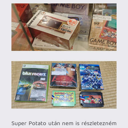
azelőtt csak neten.
Természetesen nem volt mindenhol
rend, főleg a turkálós részeken
megjelent a káosz este felé.