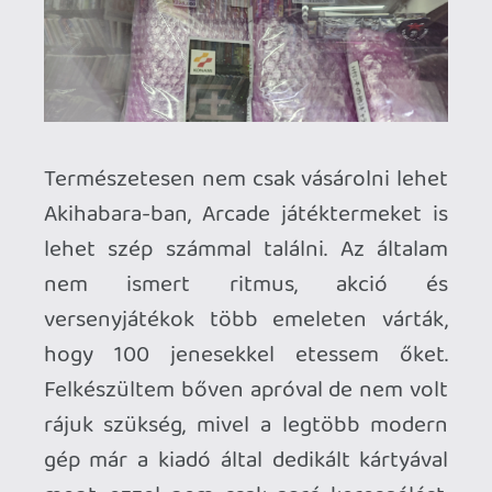
Miután lement a karácsonyi és az újévi
hajtás friss lendülettel ismét nyakamba
vettem Akihabara. Nem is sejtettem
mennyire jó döntés volt ez. Termékek
címkéjén az áron kívül a bevételezés
dátuma is szerepel így lehetett látni elég
sok új áru érkezett az év első napjaiban.
Indulás előtt elég komoly bevásárló
listával érkeztem és szinte mindent
megtudtam venni amit igazán akartam.
Egy tétel volt ami kimaradt de lett volna
rá lehetőségem megvenni de inkább
ellenálltam az impulzus vásárlásnak. Már