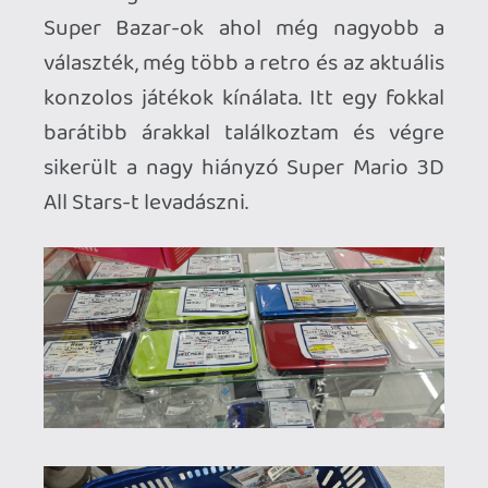
Kedvező árak ellenére hamar ott lehetett
hagyni egy boltban sok tízezer jent is
akár. Turistáknak ha 5500 jen felett
költenek akkor van lehetőség TAX FREE