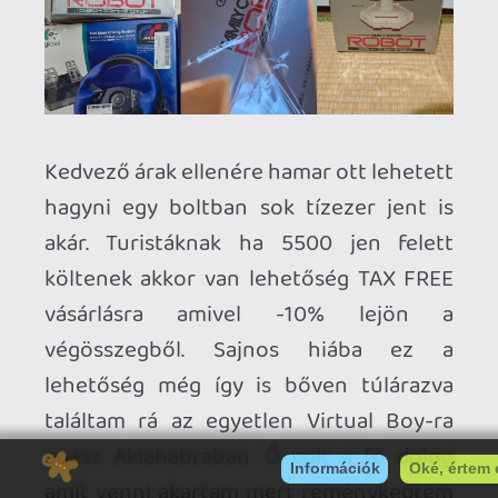
percét, keresést, kutakodást és ez a kb. 4
nap hamar elrohant ott. Ezen felül persze
a “kötelező” látványosságokra és
programokra is jutott idő de bőven
maradt felfedezni való az országban.
Arról nem is beszélve ,hogy a
gyűjteményembe még van pár hiányzó
amit bízok benne legközelebb meg
tudok szerezni.