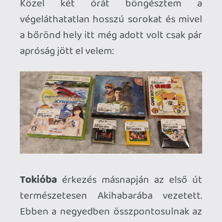
egyszerre több turista csoport is
megszállja. Pár üzletet ismertem,
felismertem az utánanézésnek
köszönhetően de a legtöbb viszont mind
felfedezésre várt.
Nagyjából négy napot töltöttem
keresgéléssel, bolyongással a negyedben,
ennek ellenére sem sikerült minden
boltot alaposan átnéznem. Ha nagyot
akarok mondani akkor, kis híján a felét
sikerült.