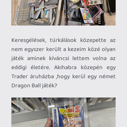
tárolták a profilunkat és a játékban lévő
mentéseket. Így napokkal később
visszatérve, ott folytattam az adott
játékot ahol legutóbb abbahagytam.