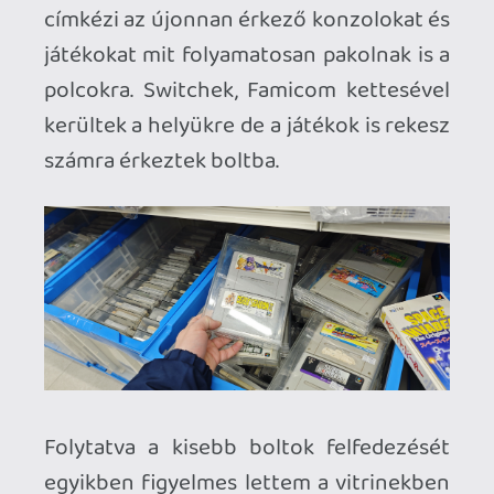
Több Book Off-ban is jártam és minden
eltért a választék videójátékok terén.
Valahol szinte csak Switch játékok voltak
és pár retros polc volt. Máshol meg a
retro volt magasan az uralkodó műfaj.
Videó Játékokon kívül ugye manga, DVD,
BD de még hangszer, óra és játékok is
voltak. Órákat lehetett gond nélkül egy
ilyen boltban eltölteni. Ha valami