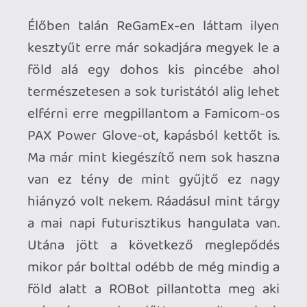
Japán kiadáshoz képest, főleg a Famicom
Joy-Con-ok miatt. Türelmesen kiálltam
mindenért a sort és végül mindenből
jutott nekem.
Hazafelé aggódtam ,hogy a jól megpakolt
bőröndök egyben és hiánytalanul
érjenek majd földet Ferihegyen.
Shanghaiban volt az átszállás és a kínai
biztonságiakról nem sok jót hallottam.