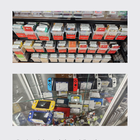
Tokióba
érkezés másnapján az első út
természetesen Akihabarába vezetett.
Ebben a negyedben összpontosulnak az
elektronikai üzletek és bazárok. Legyen
az 6-7 emeletes új termékeket áruló Bic
Camera vagy egy pár négyzetméteres
boltnak nehezen nevezhető helység. A
több emeletes üzletláncokat, már
messziről is látni lehet, viszont a kis akár
földalatti üzleteket nagyon könnyű
elszalasztani, hiszen észrevenni őket is
nagy kihívás. A kisebb főleg pince
üzletekben, ahol a befogadó kapacitás
értelemszerűen csekély ott a plafonig
telepakolt retro videojátéktól
komfortosan elférni esélytelen főleg ha