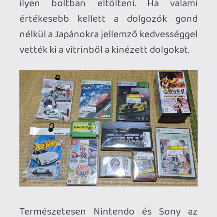
gondolkoztam ,hogy mikor lesz
legközelebb előttem egy dobozos,
hibátlan és hiánytalan Virtual Boy. Lehet
már soha de ha a 10 százalék le is jön
belőle akkor is erősen túlárazott darab
volt. Megsimogattam és elengedtem. Ez a
döntés és mikor felszállt a gép Tokióból
Budapest irányába volt a legszomorúbb
pillanat a Japán utam során.
Viszont játékot sikerült hozzá vadászni
így ha egyszer lesz Virtual Boy-om akkor