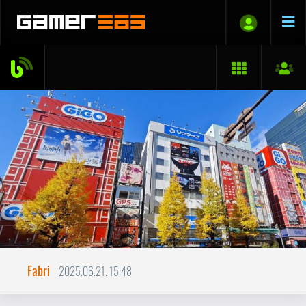
Fabri
2025.06.21. 15:48
Japán gamer szemmel
Rövid beszámolóm a Japán