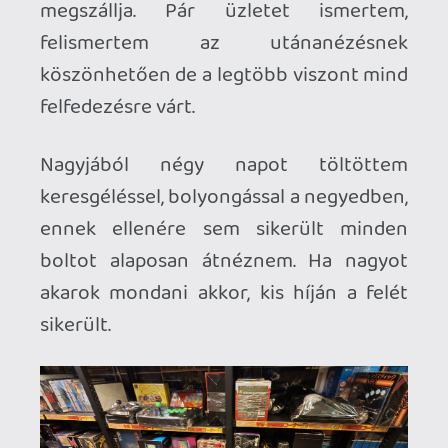
az árát látva csak pislogtam. Ettől
függetlenül jó volt látni ilyen
mennyiségben, minőségben konzolokat
és játékokat. Személy szerint a hazai
boltok és piacok kínálatához vagyok
hozzászokva.