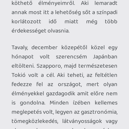
fedezze fel az országot, mert olyan
élményekkel gazdagodik amit előre nem
is gondolna. Minden ízében kellemes
meglepetés volt, legyen az gasztronómia,
tömegközlekedés, látványosságok vagy
eleve az ahogyan az emberek egymáshoz
viszonyulnak.
Szapporo
tökéletes volt a nagy tokiói
őrület előtt. Természetesen itt se kellett
keresni a Taito Station-t, Gashapon-okat
vagy akár egy Book Off-ot. Az utóbbi
Japán legnagyobb használt manga, figura
és videójáték bolthálozata. Ezen felül
minden ami a kultúrához köthető
megtalálható. Hatalmas, több emeletes
üzletek, szintenként más-más
felhozatallal. Egy szinten csak DVD filmek
voltak, amin őszintén meg is lepődtem