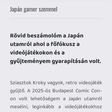
utamról ahol a főfókusz a
videójátékokon és a
gyűjteményem gyarapításán volt.
Sziasztok Kroky vagyok, retro videojáték
gyűjtő. A 2025-ös Budapest Comic Con-
on volt lehetőségem a Japán utamról
mesélni, leginkább a videójátékokhoz
köthető élményeimről. Aki lemaradt
annak most itt a lehetőség sőt a színpadi
korlátozott idő miatt még több
érdekességet olvasnia.
Tavaly, december közepétől közel egy
hónapot volt szerencsém Japánban
eltölteni. Szapporo, majd természetesen
Tokió volt a cél. Aki teheti, az feltétlen