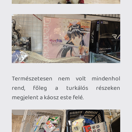
Természetesen nem csak vásárolni lehet
Akihabara-ban, Arcade játéktermeket is
lehet szép számmal találni. Az általam
nem ismert ritmus, akció és
versenyjátékok több emeleten várták,
hogy 100 jenesekkel etessem őket.
Felkészültem bőven apróval de nem volt
rájuk szükség, mivel a legtöbb modern
gép már a kiadó által dedikált kártyával
ment, ezzel nem csak apró keresgélést,
váltást úsztuk meg, ezen felül a kártyák