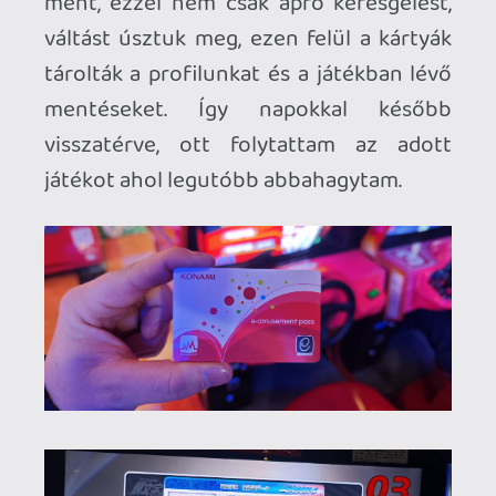
szinte rutinból jártam az előző hetekben
felfedezett kis boltokat ahol a friss
árukért a még több túristával kellett
megküzdenem. De megérte! McDonalds
TETRIS, Blur Racerz, Auto Modellista és
más komoly hiányzókat is sikerült
megszereznem és ezzel izgulva ,hogy
mennyi hely maradt még a bőröndökben.
Itt még nem tudtam ,ogyh kell bőröndöt
venni mert az igazán nagy dolgok még
csak most kerültek a szemem elé.