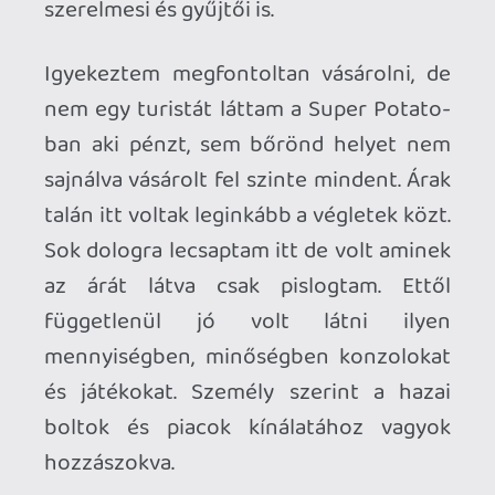
Boltokban jellemzően a drágább eladó
játékok és konzolok mind vitrinben
voltak lefóliázva de a polcokon,
tasakokban lógó kazik is letakarítva,
rendezetten várják a vevőket. Napokkal
később se tudtam betelni a látvánnyal
,hogy tíz méteres hosszú falak végig
kazikkal, Game Boy-okkal és
kontrollerekkel voltak tele. Áruk nagyobb
része Gameboy és Famicom játékok
voltak de nem kellet sokat járkálni a
kisboltok között amíg nem láttam olyan
játékot, konzolt vagy kiegészítőt amit