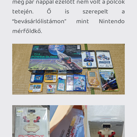
Elég szigorúak, ezért nem csak az
akkumulátoros, elemes dolgokat
pakoltam be a kézipoggyászba hanem
amennyi elektronikát tartalmazó eszközt
csak tudtam. Hely véges volt és eleve
R.O.B.-ot és a kesztyűt esélytelen volt így
azért volt izgulás hazáig. Ráadásul úgy
,hogy egy bakelit lemezt is vettem.
Szerencsére minden egyben
megérkezett de sajnos pár dolgon kisebb
megnyomodások lettek de semmi
komoly.
Röviden én így éltem meg Japánt mint
videojátékos és elvakult gyűjtő. Első
utam volt Japánba de már most azon
gondolkodok ,hogy mikor tudnék újra
kimenni. Élveztem Akihabara minden