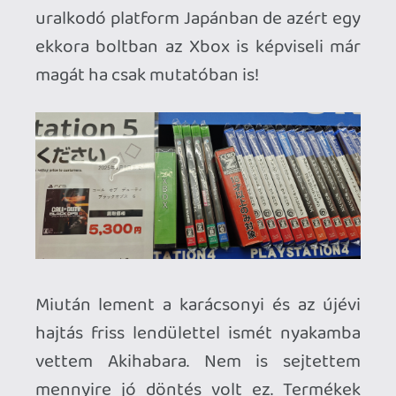
már lesz mivel játszani vele míg a
szemem bírja!
Ha nem sajnálja az ember az idejét és
kalandvágyó akkor van lehetőség tényleg
a kacatok, hibás és hiányos gépek között
kutakodni. Amiből szintén több
emeletnyit lehet találni. Én végül nem
éltem az itteni lehetőségekkel.