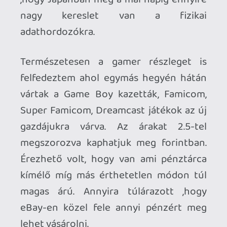
Közel két órát böngésztem a
végeláthatatlan hosszú sorokat és mivel
a bőrönd hely itt még adott volt csak pár
apróság jött el velem: