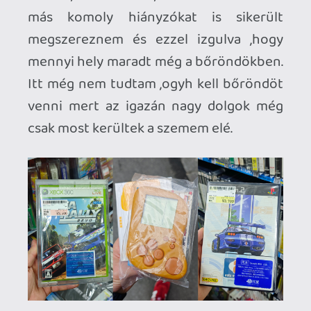
segítette ,hogy egy kisebb ország éves
GDP-jét hagyjam ott. Pólók, pulcsik,
figurák és még konyhai eszközök is
voltak számomra már felfoghatatlan
választékban.
Célirányosan kerestem a csak itt
fellelhető Zelda-s és retro kontrollerek
részleteit tartalmazó gacha-kat. Másik
fontos cél az a Nintendo World
Championships NES Special Edition volt.
EU-s kiadás megvan de az elég szerény a