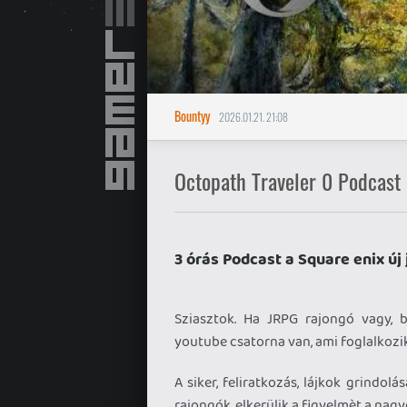
Bountyy
2026.01.21. 21:08
Octopath Traveler 0 Podcast
3 órás Podcast a Square enix új 
Sziasztok. Ha JRPG rajongó vagy, 
youtube csatorna van, ami foglalkozik
A siker, feliratkozás, lájkok grindol
rajongók, elkerülik a figyelmèt a nag