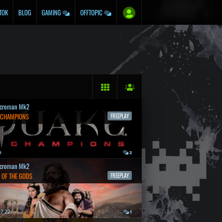
TOK
BLOG
GAMING
OFFTOPIC
croman Mk2
 CHAMPIONS
FREEPLAY
a
2
croman Mk2
 OF THE GODS
FREEPLAY
7.22.
1