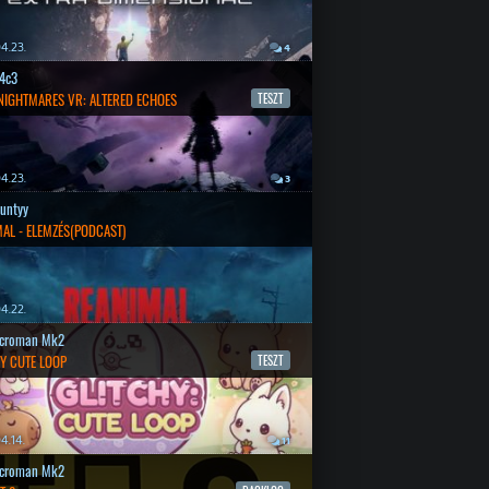
4.23.
4
4c3
 NIGHTMARES VR: ALTERED ECHOES
TESZT
4.23.
3
untyy
AL - ELEMZÉS(PODCAST)
4.22.
croman Mk2
Y CUTE LOOP
TESZT
4.14.
11
croman Mk2