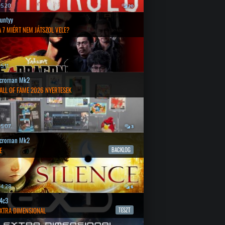
5.20.
20
untyy
 7 MIÉRT NEM JÁTSZOL VELE?
.11.
croman Mk2
ALL OF FAME 2026 NYERTESEK
5.07.
3
croman Mk2
E
BACKLOG
4.28.
6
4c3
EXTRA DIMENSIONAL
TESZT