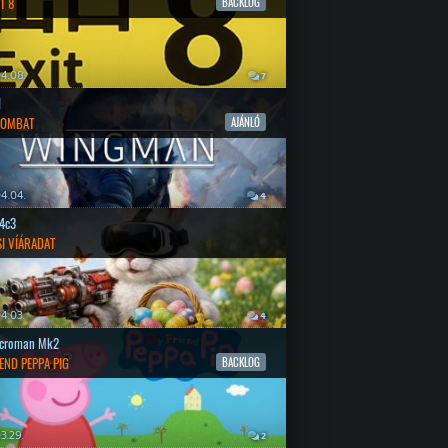
T 8
BACKLOG
4.08.
7
l
COMBAT
AJÁNLÓ
4.04.
4
4c3
SI VÍÁRADAT
4.03.
4
croman Mk2
END PEPPA PIG
BACKLOG
3.29.
2