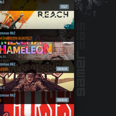
4c3
TESZT
7.10.
2
croman Mk2
A CHAMELEON BLOGTESZT
6.25.
croman Mk2
AUSERS
BACKLOG
6.12.
croman Mk2
S
BACKLOG