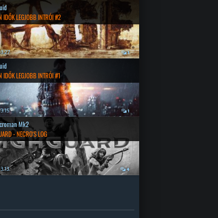
quid
 IDŐK LEGJOBB INTRÓI #2
3.27.
1
quid
 IDŐK LEGJOBB INTRÓI #1
3.15.
1
croman Mk2
UARD - NECRO'S LOG
3.13.
4