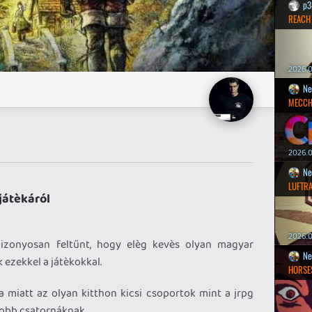
p3
REACH
2026.0
Ne
MECCH
2026.0
Ne
LUFTR
játèkáról
2026.0
bizonyosan feltűnt, hogy elèg kevès olyan magyar
Ne
 ezekkel a játèkokkal.
HORSE
ása miatt az olyan kitthon kicsi csoportok mint a jrpg
yobb csatornáknak.