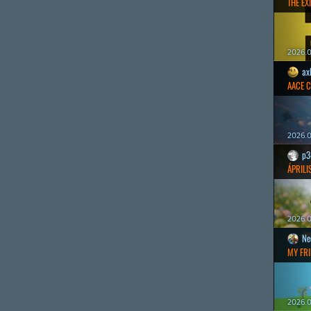
THE EXI
2026.0
ax
AACE 
2026.0
p3
ÁPRILI
2026.0
Ne
MY FRI
2026.0