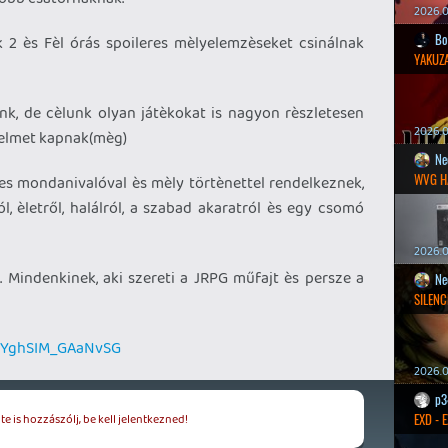
2026.0
Bo
 2 ès Fèl órás spoileres mèlyelemzèseket csinálnak
YAKUZA
nk, de cèlunk olyan játèkokat is nagyon rèszletesen
2026.05
yelmet kapnak(mèg)
Ne
WVG H
es mondanivalóval ès mèly törtènettel rendelkeznek,
ól, èletről, halálról, a szabad akaratról ès egy csomó
2026.0
. Mindenkinek, aki szereti a JRPG műfajt ès persze a
Ne
SILENC
dXYghSIM_GAaNvSG
2026.0
p3
EXD - 
e is hozzászólj, be kell jelentkezned!