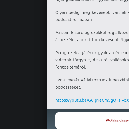
Olyan pedig mèg kevesebb van, akik
podcast formában.
Mi sem kizárólag ezekkel foglalkozu
átbeszèlni, amik itthon kevesebb fig
Pedig ezek a játèkok gyakran èrtelm
videónk tárgya is, diskurál vallásokr
fontos tèmáról.
Ezt a mesèt vállalkoztunk kibeszèlni
podcasteket.
https://youtu.be/G6IpYeCm5gQ?si=
Ahhoz, hogy t