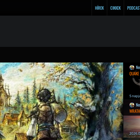
HÍREK
CIKKEK
PODCAS
Ne
QUAKE
5 napj
Ne
WRATH
2026.0