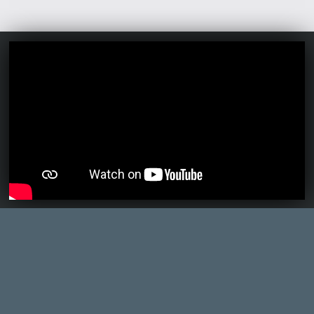
Ahhoz, hogy te is hozzászólj, be kell
jelentkezned!
Doberman
2026.04.06 09:08:06
#20xry
Régóta terítéken van a Rage széria, mióta
az új régi Doom visszahozta a kedvem a
zsánerhez. Viszont most direkt megint
elolvastam a cikked, és már emlékszem