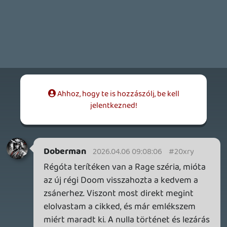
miért maradt ki. A nulla történet és lezárás
hiánya, az akkoriban nálam szitokszónak
számító Borderlands húzta le a listáról.
Ellenben a második rész szerintem jobban
megtalálta a saját hangját, vagy legalábbis
úgy érződik. Még szerencse, hogy közben
eltelt egy halom év (szerencse? Öööö...) és
ma már kifejezetten értékelek egy régi
módi FPS-t. Az intro sokat ígér leginkább.
Necroman Mk2