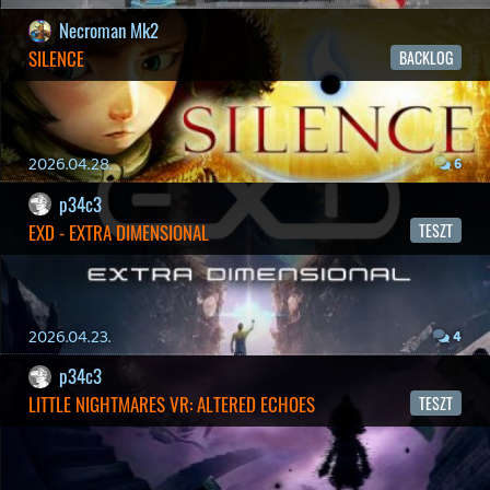
ÁPRILISI VÍÁRADAT
2026.04.03.
4
Necroman Mk2
MY FRIEND PEPPA PIG
BACKLOG
Információk
Oké, értem és elfogadom!
2026.03.29.
2
liquid
MINDEN IDŐK LEGJOBB INTRÓI #2
2026.03.27.
1
liquid
MINDEN IDŐK LEGJOBB INTRÓI #1