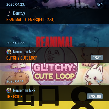
2026.03.15.
1
Necroman Mk2
HIGHGUARD - NECRO'S LOG
2026.03.13.
4
19 éve videójáték minden nap! Copyright 365 Media Kft
Impresszum
|
Hirdetési ajánlatunk
|