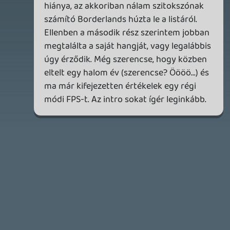
QUAKE CHAMPIONS
FREEPLAY
6 napja
2
Necroman Mk2
WRATH OF THE GODS
FREEPLAY
2026.07.22.
1
p34c3
REACH
TESZT
2026.07.10.
2
Necroman Mk2
MECCHA CHAMELEON BLOGTESZT
2026.06.25.