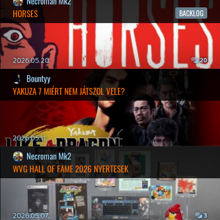
2026.04.22.
Necroman Mk2
GLITCHY CUTE LOOP
TESZT
2026.04.14.
11
Necroman Mk2
THE EXIT 8
BACKLOG
2026.04.08.
7
axl
AACE COMBAT
AJÁNLÓ
2026.04.04.
4
p34c3