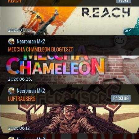
2026.05.07.
3
Necroman Mk2
SILENCE
BACKLOG
2026.04.28.
6
p34c3
EXD - EXTRA DIMENSIONAL
TESZT
2026.04.23.
4
p34c3
LITTLE NIGHTMARES VR: ALTERED ECHOES
TESZT
2026.04.23.
3
Bountyy
REANIMAL - ELEMZÉS(PODCAST)