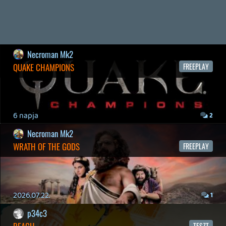
Necroman Mk2
LUFTRAUSERS
BACKLOG
2026.06.12.
Necroman Mk2
HORSES
BACKLOG
2026.05.20.
20
Bountyy
YAKUZA 7 MIÉRT NEM JÁTSZOL VELE?
2026.05.11.
Necroman Mk2
WVG HALL OF FAME 2026 NYERTESEK