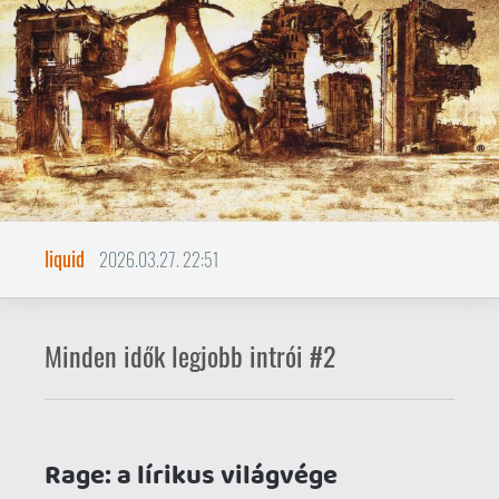
liquid
2026.03.27. 22:51
Minden idők legjobb intrói #2
Rage: a lírikus világvége