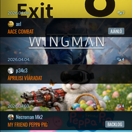
Felhasználási feltételek
|
Adatvédelmi elveink
|
Sütik
Hírek
|
Cikkek
|
Podcastok
|
Blogok
|
Gaming Fórum
|
Offtopic Fórum
RSS
|
Blog RSS
|
Podcast RSS
|
Instagram
|
Youtube
|
Facebook
|
Twitter
|
Patreon