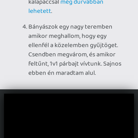
A gyűjtögetős szakaszban az egész
csapat egymás után, libasorban
felszállt az egyik előtelepített
drótkötélpályára, és úgy csúsztunk
lefelé mind az öten.
Nagypályás rész, eliminációs fázis,
az ellenfélnek már csak pár embere
volt. Én messze voltam a
csapattársaimtól, amikor
észrevettem, hogy egy még élő
játékos a közelben campel.
Üldözőbe vettem, de nem csak
ügyesen menekült, hanem még
Scarlettel is volt, aki képes rövid
időre láthatatlanná válni. Végül
elcsíptem a grabancát akkor,
amikor vissza akart teleportálni a
bázisára.