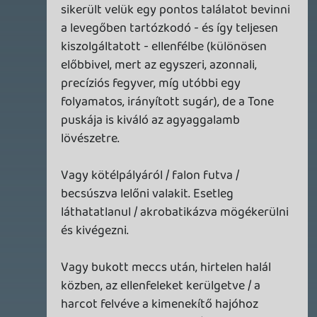
WVG HALL OF FAME 2026 NYERTESEK
2026.05.07.
3
Necroman Mk2
SILENCE
BACKLOG
2026.04.28.
6
p34c3
EXD - EXTRA DIMENSIONAL
TESZT
2026.04.23.
4
p34c3
Információk
Oké, értem és elfogadom!
LITTLE NIGHTMARES VR: ALTERED ECHOES
TESZT
2026.04.23.
3