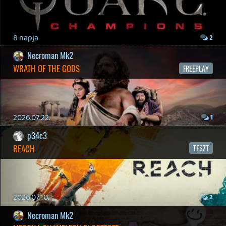
2026.03.15.
1
Necroman Mk2
HIGHGUARD - NECRO'S LOG
2026.03.13.
4