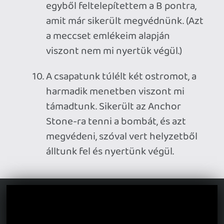
szikrázott, mint egy Michael Bay
filmben, szegény régi gépem alig
bírta megjeleníteni azt a
tűzijátékot, de egy győzelemmel
tudtam búcsúzni a Highguardtól.
+1. Amikor látod, hogy a fejlesztők az
orkán erejű szarvihar ellenére is
megpróbálják a maguk lehetőségeihez
mérten megmenteni a játékot. Már ez
utóbbi miatt sem bánom, hogy egy
kozmetikum megvásárlásával anyagilag is
támogattam őket.