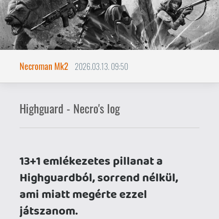
13+1 emlékezetes pillanat a
Highguardból, sorrend nélkül,
ami miatt megérte ezzel
játszanom.
Minden alkalom, amikor dübörögve
megjelent a hatalmas
ostromtorony. Pláne, ha éppen
támadó csapatban voltam.
Amikor először sikerült a Pajzstörő
nevű kardot beleszúrni az ellenfél
bázisába, megindítva az ostrom
fázist.
Amikor rájöttem, hogy a
kalapáccsal sokkal egyszerűbb
kristályt bányászni. Sőt, a töltött