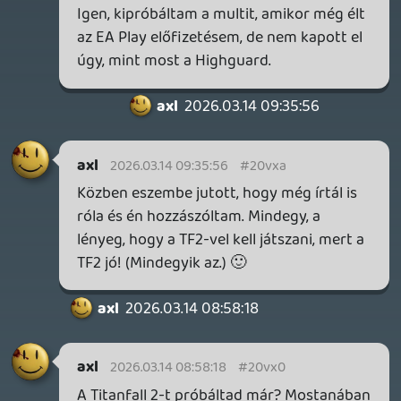
Necroman Mk2
QUAKE CHAMPIONS
FREEPLAY
8 napja
2
Necroman Mk2
WRATH OF THE GODS
FREEPLAY
2026.07.22.
1
p34c3
REACH
TESZT
2026.07.10.
2
Necroman Mk2
MECCHA CHAMELEON BLOGTESZT