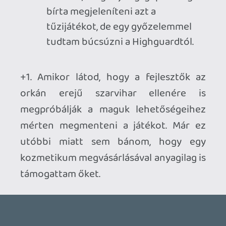
axl
2026.03.14 08:58:18
#20vx0
A Titanfall 2-t próbáltad már? Mostanában
nem játszottam a multijával, de az tele van
hasonló pillanatokkal.
Például a saját titánodat lehívni
(különösen azzal frag-et szerezni, hogy
valaki fején landol) és a kereszttűzben
fejvesztve rohanni a becsapódási zóna felé
még századszorra is nagy élmény.
Vagy harcoló titánok lábai között
lavírozva szaladni egyik fedezékből a
másikba és remélni, hogy nem vesznek
észre / taposnak rád véletlenül.
Vagy a katapultáló ellenfelet leszedni egy
jól irányzott lövéssel. Az én kedvencem az
Ion váll-lézere és "ultija" volt, amikor
sikerült velük egy pontos találatot bevinni
a levegőben tartózkodó - és így teljesen