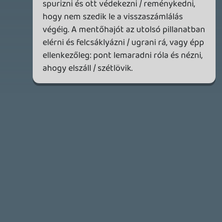
Bountyy
REANIMAL - ELEMZÉS(PODCAST)
2026.04.22.
Necroman Mk2
GLITCHY CUTE LOOP
TESZT
2026.04.14.
11
Necroman Mk2
THE EXIT 8
BACKLOG
2026.04.08.
7
axl
AACE COMBAT
AJÁNLÓ