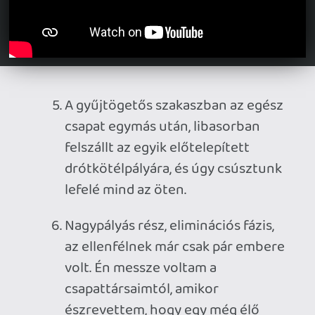
Egy másik eliminációs fázis során
állóháború alakult ki a két csapat
között, mindkét fél a sziklák mögé
bújva lőtte a másikat. Aki elesett,
azt hamar visszahozta egy
csapattársa. Perceken át tartott, de
végül elveszítettük, mert ezen fázis
idejének lejártakor a mi
bázisunkhoz volt közelebb a kard.