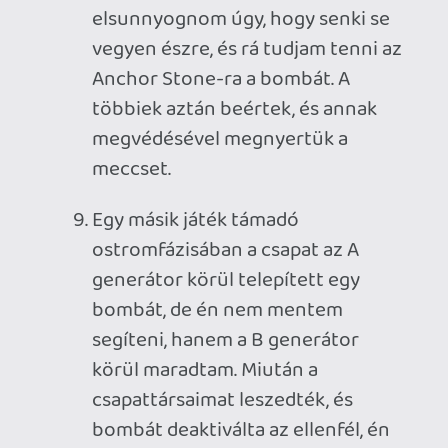
áthatolható és -lőhető erőpajzs
mögött észrevettem egy sunnyogó
ellenfél játékost. Poénból
integettem neki, mire ő vette lapot,
és visszaintegetett.
Amikor egy fülest használó játékos,
aki valószínűleg streamelte is
magát, az ARC Raiders egy
túlhájpolt szarnak nevezte.
(Egészen pontosan a crap szót
használta rá.)
Az utolsó meccset nemcsak
gyorsan, egy percen belül
összehozta a matchmaking (ez
ritka volt már a vége felé), de talán
az egyik legjobb menet volt, amit
ebben a játékban átéltem. Az
utolsó védés nagyon epikusra
sikeredett, minden robbant és