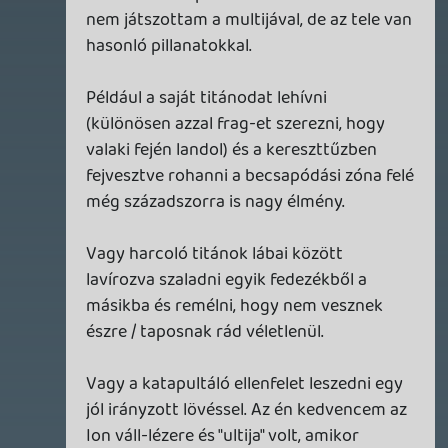
2026.06.25.
Necroman Mk2
LUFTRAUSERS
BACKLOG
2026.06.12.
Necroman Mk2
HORSES
BACKLOG
2026.05.20.
20
Bountyy
YAKUZA 7 MIÉRT NEM JÁTSZOL VELE?
2026.05.11.
Necroman Mk2