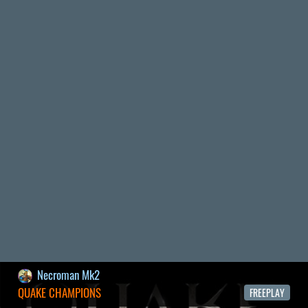
2026.04.04.
4
p34c3
ÁPRILISI VÍÁRADAT
2026.04.03.
4
Necroman Mk2
MY FRIEND PEPPA PIG
BACKLOG
2026.03.29.
2
liquid
MINDEN IDŐK LEGJOBB INTRÓI #2
2026.03.27.
1
liquid
MINDEN IDŐK LEGJOBB INTRÓI #1