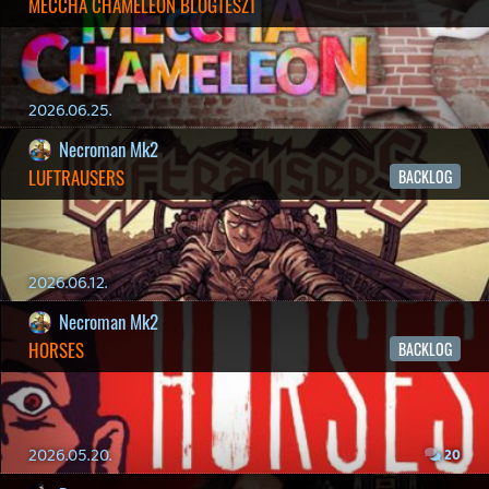
19 éve videójáték minden nap! Copyright 365 Media Kft
Impresszum
|
Hirdetési ajánlatunk
|
Felhasználási feltételek
|
Adatvédelmi elveink
|
Sütik
Hírek
|
Cikkek
|
Podcastok
|
Blogok
|
Gaming Fórum
|
Offtopic Fórum
RSS
|
Blog RSS
|
Podcast RSS
|