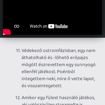
Ahhoz, hogy te is hozzászólj, be kell
jelentkezned!