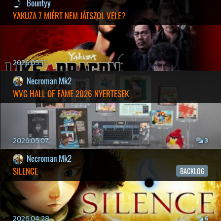
Instagram
|
Youtube
|
Facebook
|
Twitter
|
Patreon