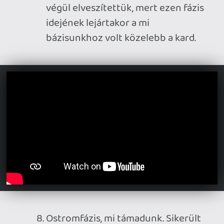
viszont nem mi nyertük végül.)
A csapatunk túlélt két ostromot, a
harmadik menetben viszont mi
támadtunk. Sikerült az Anchor
Stone-ra tenni a bombát, és azt
megvédeni, szóval vert helyzetből
álltunk fel és nyertünk végül.
Védekező ostromfázisban, egy nem