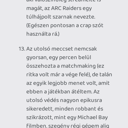
Necroman Mk2
2026.07.21 16:47:40
#215ct
Tudom, keveseket érdekel ez, de Bluejay
néven elindult egy rajongói projekt a játék
nem hivatalos feltámasztására.
2026.03.16 10:50:18
#20w5o
Igen, kipróbáltam a multit, amikor még élt
az EA Play előfizetésem, de nem kapott el
úgy, mint most a Highguard.
axl
2026.03.14 09:35:56
axl
2026.03.14 09:35:56
#20vxa
Közben eszembe jutott, hogy még írtál is
róla és én hozzászóltam. Mindegy, a
lényeg, hogy a TF2-vel kell játszani, mert a
TF2 jó! (Mindegyik az.) 🙂
axl
2026.03.14 08:58:18