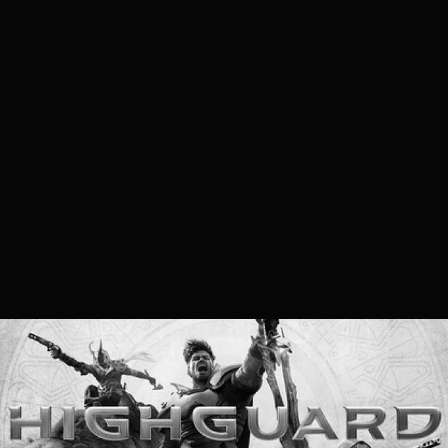
Necroman Mk2
2026.03.13. 09:50
Highguard - Necro's log