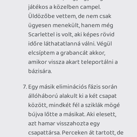
Ostromfázis, mi támadunk. Sikerült
elsunnyognom úgy, hogy senki se
vegyen észre, és rá tudjam tenni az
Anchor Stone-ra a bombát. A
többiek aztán beértek, és annak
megvédésével megnyertük a
meccset.
Egy másik játék támadó
ostromfázisában a csapat az A
generátor körül telepített egy
bombát, de én nem mentem
segíteni, hanem a B generátor
körül maradtam. Miután a
csapattársaimat leszedték, és
bombát deaktiválta az ellenfél, én
egyből feltelepítettem a B pontra,
amit már sikerült megvédnünk. (Azt
a meccset emlékeim alapján