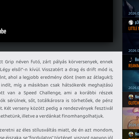
2026.0
p3
LITTLE
2026.0
Bo
tt Grip néven futó, zárt pályás körversenyek, ennek
REANIM
Légy első!"-n kívül. Visszatért a drag és drift mód is,
t, ahol a legjobb eredmény dönt (nem az átlaguk!);
 indít, míg a másikban csak hátsókerék meghajtású
2026.0
ott van a Speed Challenge, ami a korábbi részek
Ne
ók sérülnek, sőt, totálkárosra is törhetőek, de pénz
GLITCH
et. Két verseny között pedig a rendezvények fesztivál
gethetünk, illetve a verdánkat finomhangolhatjuk.
2026.0
eretni az éles stílusváltás miatt, de én azt mondom,
Ne
se éjszaka, se "fordulatos" történet, viszont nagyon jól