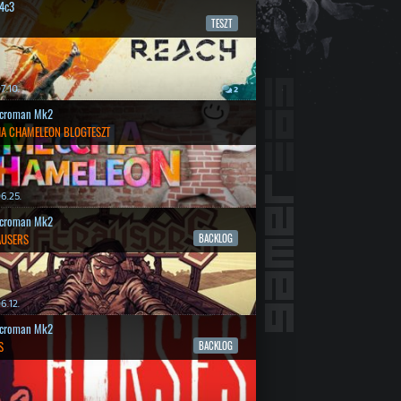
4c3
TESZT
7.10.
2
croman Mk2
A CHAMELEON BLOGTESZT
6.25.
croman Mk2
AUSERS
BACKLOG
6.12.
croman Mk2
S
BACKLOG