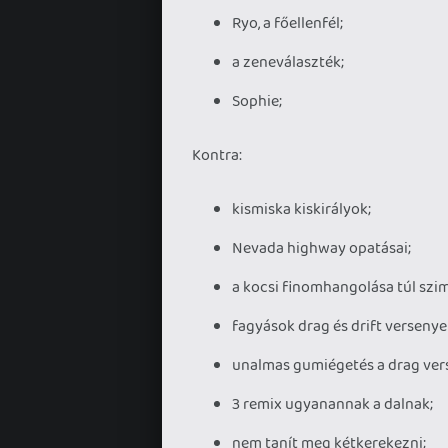
Ryo, a főellenfél;
a zeneválaszték;
Sophie;
Kontra:
kismiska kiskirályok;
Nevada highway opatásai;
a kocsi finomhangolása túl szim
fagyások drag és drift versenye
unalmas gumiégetés a drag ver
3 remix ugyanannak a dalnak;
nem tanít meg kétkerekezni;