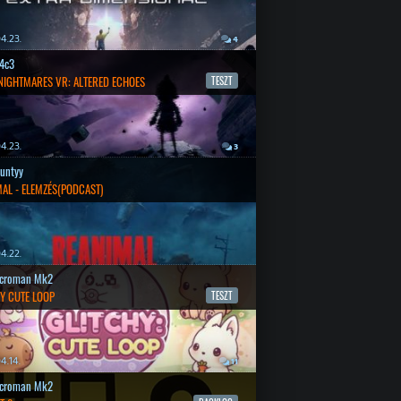
4.23.
4
4c3
 NIGHTMARES VR: ALTERED ECHOES
TESZT
4.23.
3
untyy
AL - ELEMZÉS(PODCAST)
4.22.
croman Mk2
Y CUTE LOOP
TESZT
4.14.
11
croman Mk2