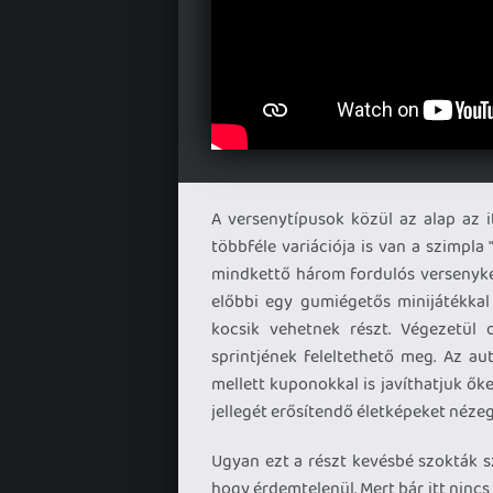
A versenytípusok közül az alap az i
többféle variációja is van a szimpla "
mindkettő három fordulós versenykén
előbbi egy gumiégetős minijátékkal
kocsik vehetnek részt. Végezetül 
sprintjének feleltethető meg. Az aut
mellett kuponokkal is javíthatjuk ők
jellegét erősítendő életképeket néze
Ugyan ezt a részt kevésbé szokták sz
hogy érdemtelenül. Mert bár itt nincs 