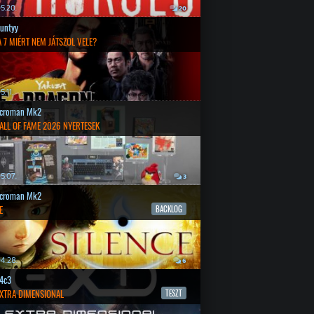
5.20.
20
untyy
 7 MIÉRT NEM JÁTSZOL VELE?
.11.
croman Mk2
ALL OF FAME 2026 NYERTESEK
5.07.
3
croman Mk2
E
BACKLOG
4.28.
6
4c3
EXTRA DIMENSIONAL
TESZT