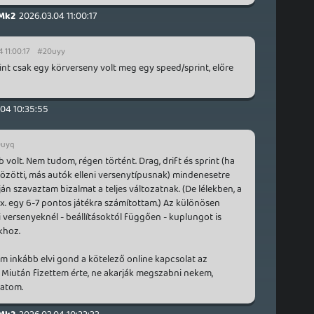
Mk2
2026.03.04 11:00:17
 11:00:17
#20uyy
t csak egy körverseny volt meg egy speed/sprint, előre
.04 10:35:55
0uyq
volt. Nem tudom, régen történt. Drag, drift és sprint (ha
közötti, más autók elleni versenytípusnak) mindenesetre
án szavaztam bizalmat a teljes változatnak. (De lélekben, a
x. egy 6-7 pontos játékra számítottam.) Az különösen
i versenyeknél - beállításoktól függően - kuplungot is
okhoz.
em inkább elvi gond a kötelező online kapcsolat az
Miután fizettem érte, ne akarják megszabni nekem,
hatom.
Mk2
2026.03.04 10:22:33