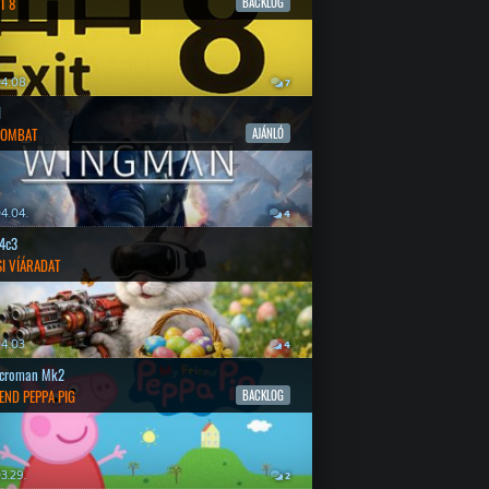
T 8
BACKLOG
4.08.
7
l
COMBAT
AJÁNLÓ
4.04.
4
4c3
SI VÍÁRADAT
4.03.
4
croman Mk2
END PEPPA PIG
BACKLOG
3.29.
2