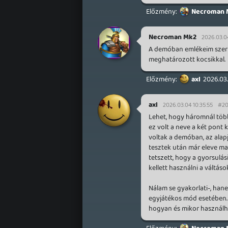
Necroman 
Necroman Mk2
2026.03.04
A demóban emlékeim szerin
meghatározott kocsikkal.
axl
2026.03
axl
2026.03.04 10:35:55
#2
Lehet, hogy háromnál több 
ez volt a neve a két pont 
voltak a demóban, az alapj
tesztek után már eleve ma
tetszett, hogy a gyorsulás
kellett használni a váltás
Nálam se gyakorlati-, han
egyjátékos mód esetében. 
hogyan és mikor használ
Necroman 