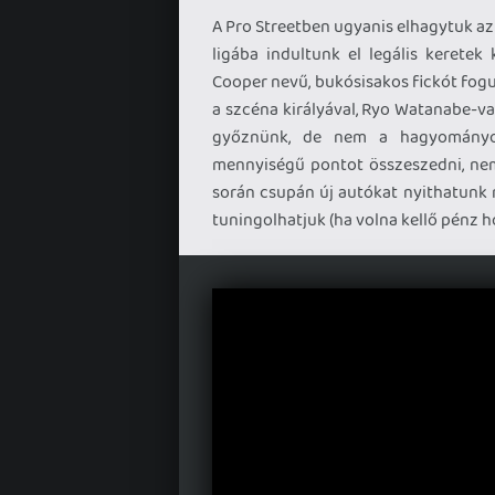
A Pro Streetben ugyanis elhagytuk az 
ligába indultunk el legális keretek
Cooper nevű, bukósisakos fickót fogu
a szcéna királyával, Ryo Watanabe-va
győznünk, de nem a hagyományos
mennyiségű pontot összeszedni, nem
során csupán új autókat nyithatunk 
tuningolhatjuk (ha volna kellő pénz hoz