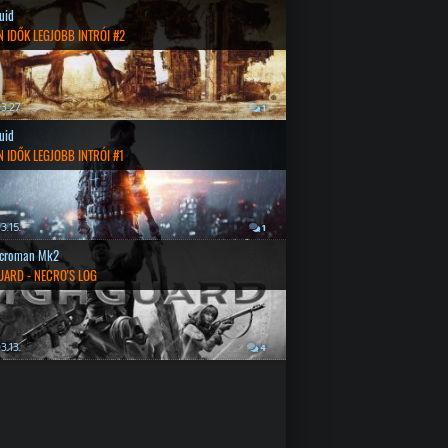
quid
 IDŐK LEGJOBB INTRÓI #2
3.27.
1
quid
 IDŐK LEGJOBB INTRÓI #1
3.15.
1
croman Mk2
UARD - NECRO'S LOG
3.13.
4