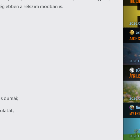
THE EXI
még ebben a félszim módban is.
2026.0
ax
AACE 
2026.0
p3
ÁPRILI
s dumái;
2026.0
Ne
ulatát;
MY FRI
2026.0