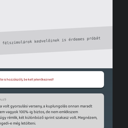
 félszimulárok kedvelőinek is érdemes próbát 
e is hozzászólj, be kell jelentkezned!
0uz9
 volt gyorsulási verseny, a kuplungolás onnan maradt
 nem vagyok 100%-ig biztos, de nem emlékszem
 úgy rémlik, két különböző sprint szakasz volt. Megnézem,
gedi-e még letölteni.