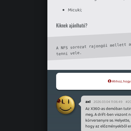
Micuki;
Kiknek ajánlható?
A NFS sorozat rajongói mellett a
Ahhoz, hogy t
axl
2026.03.04 11:06:49
#2
Az X360-as demóban tutira
meg. A drift-ben viszont
körversenyre se. Helyette,
hogy az előzményekből en