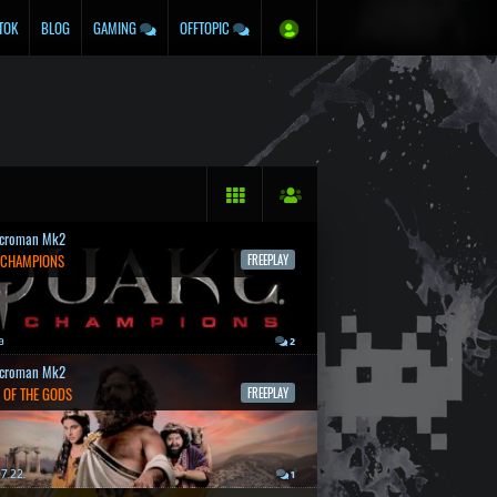
TOK
BLOG
GAMING
OFFTOPIC
croman Mk2
 CHAMPIONS
FREEPLAY
a
2
croman Mk2
 OF THE GODS
FREEPLAY
7.22.
1