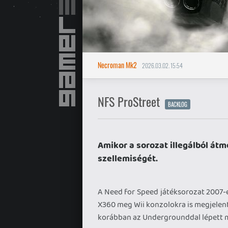
Necroman Mk2
2026.03.02. 15:54
NFS ProStreet
BACKLOG
Amikor a sorozat illegálból átm
szellemiségét.
A Need for Speed játéksorozat 2007-es
X360 meg Wii konzolokra is megjelent.
korábban az Undergrounddal lépett m