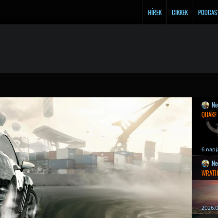
HÍREK
CIKKEK
PODCAS
Ne
QUAKE
6 napj
Ne
WRATH
2026.0