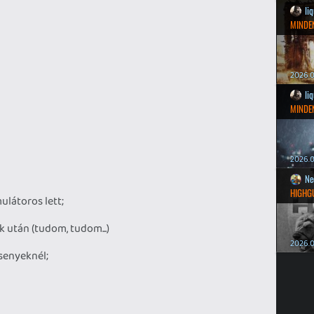
li
MINDEN
2026.0
li
MINDEN
2026.0
Ne
HIGHG
ulátoros lett;
k után (tudom, tudom...)
2026.0
senyeknél;