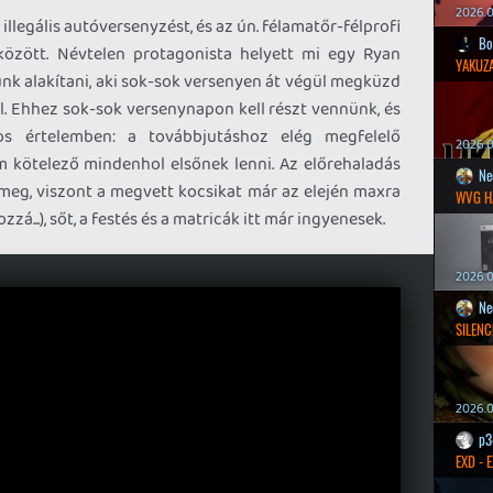
2026.0
illegális autóversenyzést, és az ún. félamatőr-félprofi
Bo
 között. Névtelen protagonista helyett mi egy Ryan
YAKUZA
nk alakítani, aki sok-sok versenyen át végül megküzd
l. Ehhez sok-sok versenynapon kell részt vennünk, és
 értelemben: a továbbjutáshoz elég megfelelő
2026.05
 kötelező mindenhol elsőnek lenni. Az előrehaladás
Ne
meg, viszont a megvett kocsikat már az elején maxra
WVG H
zá...), sőt, a festés és a matricák itt már ingyenesek.
2026.0
Ne
SILENC
2026.0
p3
EXD - 