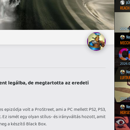
p3
REACH
2026.0
Ne
MECCH
2026.0
Ne
LUFTR
ent legálba, de megtartotta az eredeti
2026.0
Ne
 epizódja volt a ProStreet, ami a PC mellett PS2, PS3,
HORSE
 Ez ismét egy olyan stílus- és irányváltás hozott, amit
eg a készítő Black Box.