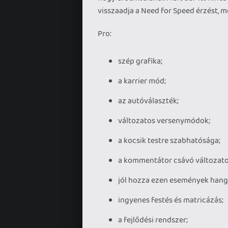
visszaadja a Need for Speed érzést, 
Pro:
szép grafika;
a karrier mód;
az autóválaszték;
változatos versenymódok;
a kocsik testre szabhatósága;
a kommentátor csávó változato
jól hozza ezen események hang
ingyenes festés és matricázás;
a fejlődési rendszer;