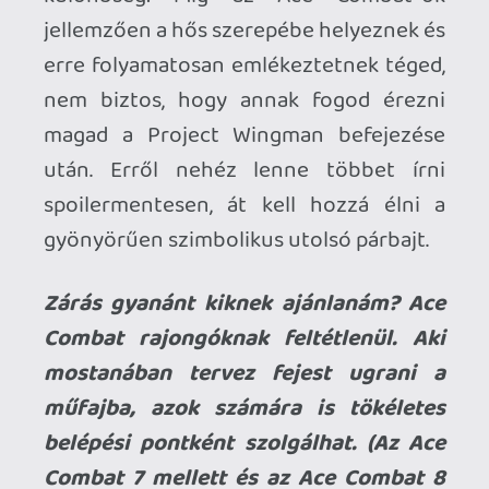
axl
2026.04.08 15:45:10
#20xyc
Nyilván először meg kell szokni az
irányítást (mint egyébként mindenhol), ha
nem vagy járatos a műfajban, de utána
sokkal kényelmesebb, mivel eredetileg is
kontrollerekre szabták. Szerintem
érdemes rászánni az időt.
A fegyverek nagy része amúgy célkövető
(ami persze nem jelenti automatikusan,
hogy mindig találnak), szóval nem igényel
olyan fokú precizitást, mint egy
"hagyományos" lövölde. Hirtelen 180 fokos
fordulatot pl. nem nagyon csinálnak a
repülőgépek, a földi / vízi célpontok pedig
jellemzően lassúak vagy mozdulatlanok.
Necroman Mk2
2026.04.08 14:16:40
Necroman Mk2
2026.04.08 14:16:40
#20xxz
Nyilván egy repülős játék a spéci joystick
settel a legélvezetesebb, de én nem