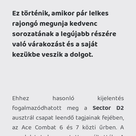
gondolatot hamar tettre váltották: A
2015-ben egyemberes hobbiprojektként
indult
Project Wingman
az Epic Games
Unreal Dev Grant elnyerése és egy
sikeres Kickstarter kampány után -
melyben a kitűzött cél több, mint
háromszorosát gyűjtötték össze -
főállású tevékenységgé avanzsált 2017-
ben, hogy aztán 2020 decemberében
megjelenjen PC-re, amit 2021
októberében az Xbox One-, 2023 végén
pedig a PS5 változat követett.
Pechjükre időközben bejelentették és
2019 elején - a Nintendo Switch
kivételével - az összes akkoriban
elérhető platformra megjelent az
Ace