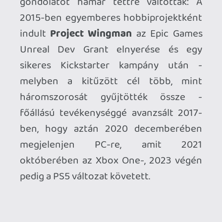
Combat 7: Skies Unknown
(azóta
Switch-re is), aminek a fejlesztők
szerintem legalább annyira örülhettek,
mint amennyire az őket megillető
figyelem nagy részét elhappolta tőlük,
egyúttal a PC-s, valamint a VR elsőség
babérjait is learatva.
(Igaz, utóbbit
korlátozottan: Kizárólag PS4-en és csak
3 küldetés erejéig.)
Ettől függetlenül
mindenképp elismerésre méltó
teljesítmény, hogy
a 3(!) főt* számláló
lelkes társaság
debütáló alkotásával
felvette a versenyt egy akkor már 25 éves
múltra visszatekintő, 17 játékot, illetve
majdnem ugyanennyi millió eladott
példányt maga mögött tudó sorozattal
és minőség terén nem maradtak alul vele
szemben. Ez még úgy is érdem, ha