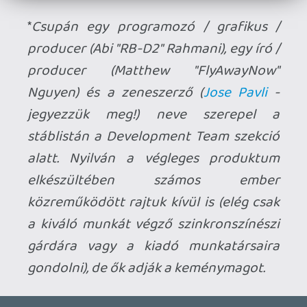
Zero-t is.)
Úgy olvastam, egér + billentyűzettel se
rossz a Project Wingman, de én inkább a
kontrollert javasolnám ehhez a műfajhoz,
ha nem HOTAS-t. (Bár azzal még nem
próbáltam, de király lehet.)
Necroman Mk2
2026.04.08 11:45:50
Necroman Mk2
2026.04.08 11:45:50
#20xxa
Nem játszottam egy AC-vel sem
(szégyellem is magam!), de ez a leírás és a
trailer alapján tetszik. Bár van egy olyan
sejtésem, hogy az irányításnál én a
bill+egeret preferálnám a gamepad
helyett.