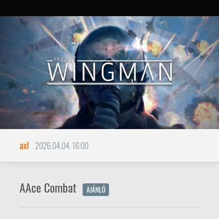
axl
2026.04.04. 16:00
AAce Combat
AJÁNLÓ
Ez történik, amikor pár lelkes
rajongó megunja kedvenc
sorozatának a legújabb részére
való várakozást és a saját
kezükbe veszik a dolgot.
Ehhez hasonló kijelentés
fogalmazódhatott meg a
Sector D2
ausztrál csapat leendő tagjainak fejében,
az Ace Combat 6 és 7 közti űrben. A