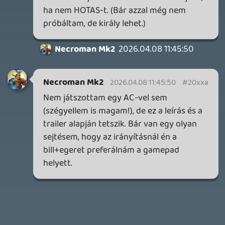
AACE COMBAT
AJÁNLÓ
2026.04.04.
4
p34c3
ÁPRILISI VÍÁRADAT
2026.04.03.
4
Necroman Mk2
MY FRIEND PEPPA PIG
BACKLOG
2026.03.29.
2
liquid
MINDEN IDŐK LEGJOBB INTRÓI #2