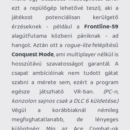
Ahhoz, hogy te is hozzászólj, be kell
jelentkezned!