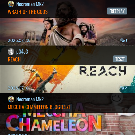
19 éve videójáték minden nap! Copyright 365 Media Kft
Impresszum
|
Hirdetési ajánlatunk
|
Felhasználási feltételek
|
Adatvédelmi elveink
|
Sütik
Hírek
|
Cikkek
|
Podcastok
|
Blogok
|
Gaming Fórum
|
Offtopic Fórum
RSS
|
Blog RSS
|
Podcast RSS
|
Instagram
|
Youtube
|
Facebook
|
Twitter
|
Patreon