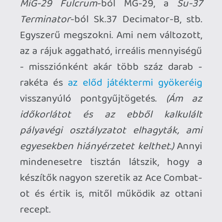
headset - pláne PC platformon - és
fogékony vagy az ilyesmire, akkor
semmi esetre ne hagyd ki!
*
Csupán egy programozó / grafikus /
producer (Abi "RB-D2" Rahmani), egy író /
producer (Matthew "FlyAwayNow"
Nguyen) és a zeneszerző (
Jose Pavli
-
jegyezzük meg!) neve szerepel a
stáblistán a Development Team szekció