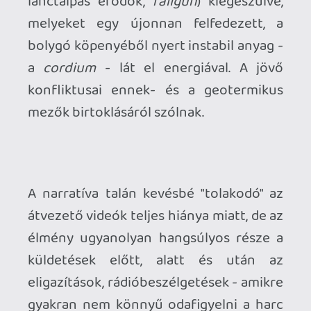
az a rájuk aggatható, irreális mennyiségű
- missziónként akár több száz darab -
rakéta és
az előd játéktermi gyökeréig
visszanyúló pontgyűjtögetés.
(Ám az
időkorlátot és az ebből kalkulált
pályavégi osztályzatot elhagyták, ami
egyesekben hiányérzetet kelthet.)
Annyi
mindenesetre tisztán látszik, hogy a
készítők nagyon szeretik az Ace Combat-
ot és értik is, mitől működik az ottani
recept.
Ennek ellenére - vagy tán épp emiatt -
nem féltek megbolygatni bevált és
bizonyított játékelemeket, persze nem
drasztikus mértékben. Inkább apró, de jól
átgondolt továbbfejlesztésekről van szó.