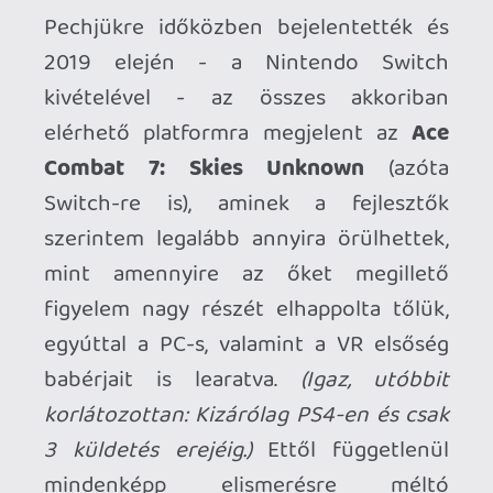
lényegében ott hevert előttük a kész
tervrajz.
Sőt, képesek voltak oly módon iterálni a
nagynevű ihletforrás játékmenetén,
hogy az elé visszaülve furcsán
behatároltnak tűnjön. Na, de ne
szaladjunk ennyire! Gyorstalpaló
azoknak, akik egyetlen Ace Combat
epizóddal se találkoztak:
(Először is
szégyelljétek magatokat, volt rá 30
évetek!)
Körülbelül a negyedik felvonásra
kristályosodott ki a mágikus formula, de
többé-kevésbé kezdettől fogva ezt
követte a széria fősodra. Jelesül valódi
géptípusok árkádos reptetése az
univerzumunkra kísértetiesen hasonlító,