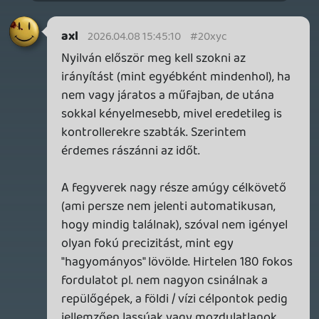
Necroman Mk2
MECCHA CHAMELEON BLOGTESZT
2026.06.25.
Necroman Mk2
LUFTRAUSERS
BACKLOG
2026.06.12.
Necroman Mk2
HORSES
BACKLOG
2026.05.20.
20
Bountyy
YAKUZA 7 MIÉRT NEM JÁTSZOL VELE?