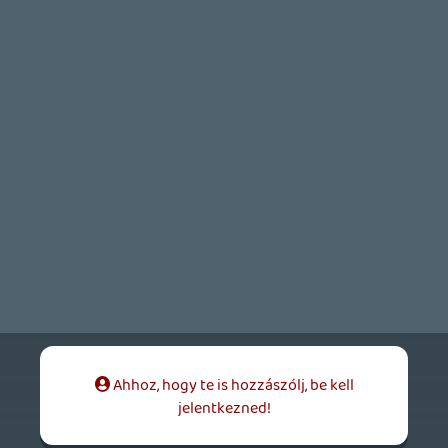
Necroman Mk2
QUAKE CHAMPIONS
FREEPLAY
5 napja
2
Necroman Mk2
WRATH OF THE GODS
FREEPLAY
2026.07.22.
1
p34c3
REACH
TESZT
2026.07.10.
2