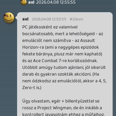
2026.04.23.
3
Bountyy
REANIMAL - ELEMZÉS(PODCAST)
2026.04.22.
Necroman Mk2
GLITCHY CUTE LOOP
TESZT
2026.04.14.
11
Necroman Mk2
THE EXIT 8
BACKLOG
2026.04.08.
7
axl