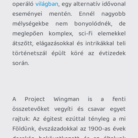
A narratíva talán kevésbé "tolakodó" az
átvezető videók teljes hiánya miatt, de az
élmény ugyanolyan hangsúlyos része a
küldetések előtt, alatt és után az
eligazítások, rádióbeszélgetések - amikre
gyakran nem könnyű odafigyelni a harc
hevében - és értékelések által
kibontakozó sztori, míg a világépítést
szöveges kódexbejegyzésekre bízták.
(Utóbbiakon mondjuk lehetett volna mit
csiszolni.)
Szerencsére az aláfestő zenét
nem érheti panasz - pedig
Keiki
Kobayashi
mester, a Project Aces
legendás komponistája
különösen
magasra helyezte a lécet
e tekintetben -
és mindig megadja a kellő érzelmi
töltetet. Nem csoda, hogy a költségvetés
40%-a erre ment el. Most komolyan,