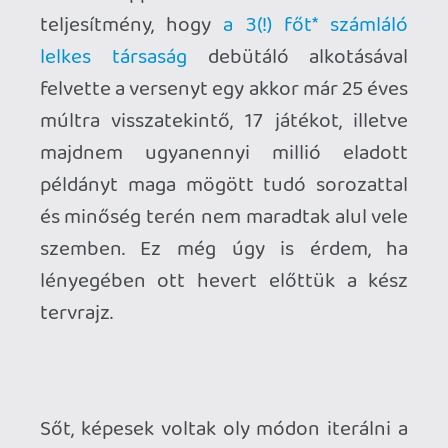
de fiktív kontinensekkel és országokkal
operáló
világban
, egy alternatív idővonal
eseményei mentén. Ennél nagyobb
mélységekbe nem bonyolódnék, de
meglepően komplex, sci-fi elemekkel
átszőtt, elágazásokkal és intrikákkal teli
történetszál épült köré az évtizedek
során.
A Project Wingman is a fenti
összetevőket vegyíti és csavar egyet
rajtuk: Az égitest ezúttal tényleg a mi
Földünk, évszázadokkal az 1900-as évek
derekán bekövetkezett és az általunk
ismert civilizációt elpusztító, a hatalmi
viszonyokat átrendező kataklizma után.
(Az Ace Combat-ban egy aszteroida, itt a