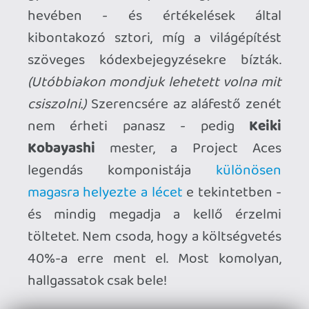
Mint a szabadon kombinálható
felfüggesztési pontok rendszere, ami a
korábbi szisztémánál dinamikusabb
fegyverzetet és nagyobb fokú
variálhatóságot eredményez. A néma
főhőst megtartották, de kapott maga
mellé egy beszédes másodpilótát (ahol
ezt a repülőgép lehetővé teszi), aki a
játékost potenciálisan kerülgető
érzéseknek - például a
Frontline-59
alagútfutama közbeni pániknak - ad
hangot. Aztán ott a
rogue-lite
felépítésű
Conquest Mode
, ami multiplayer nélkül is
hosszútávú szavatosságot garantál. A
csapat ambícióinak nem tudott gátat
szabni a mérete sem, ezért a program
egésze játszható VR-ban.
(PC-n,
konzolon sajnos csak a DLC 6 küldetése.)