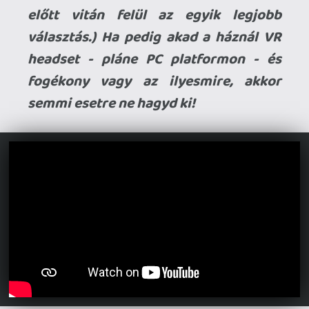
játszom olyan sok ilyennel, hogy
beruházzak egy HOTAS-ba.
Az irányíást azért kérdeztem, mert
játszottam pár éve egy űrszimmel, amit
először kontrollerrel próbáltam irányíani,
de azzal nehezen ment a célzás. Egérrel
viszont simán be tudtam az ellent fogni,
sőt, rájta is tudtam az ellefélen tartani a
célkeresztet.
axl
2026.04.08 12:55:55
axl
2026.04.08 12:55:55
#20xxn
PC játékosként ez valamivel
bocsánatosabb, mert a lehetőségeid - az
emulációt nem számítva - az Assault
Horizon-ra (ami a nagygépes epizódok
fekete báránya, plusz már nem kapható)
és az Ace Combat 7-re korlátozódnak.
Utóbbit amúgy tudom ajánlani, jól sikerült
darab és gyakran szokták akciózni. (Ha
nem ódzkodsz az emulációtól, akkor a 4, 5,