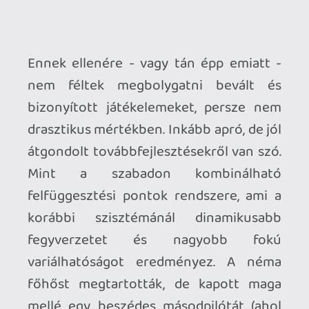
alatt. Nyilván a végleges produktum
elkészültében számos ember
közreműködött rajtuk kívül is (elég csak
a kiváló munkát végző szinkronszínészi
gárdára vagy a kiadó munkatársaira
gondolni), de ők adják a keménymagot.