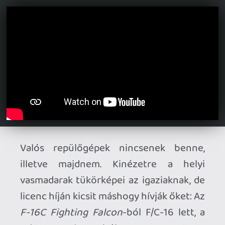
Végül a korábbiaknál némileg
megfoghatatlanabb, de lényeges
különbség: Míg az Ace Combat-ok
jellemzően a hős szerepébe helyeznek és
erre folyamatosan emlékeztetnek téged,
nem biztos, hogy annak fogod érezni
magad a Project Wingman befejezése
után. Erről nehéz lenne többet írni
spoilermentesen, át kell hozzá élni a
gyönyörűen szimbolikus utolsó párbajt.
Zárás gyanánt kiknek ajánlanám? Ace
Combat rajongóknak feltétlenül. Aki
mostanában tervez fejest ugrani a
műfajba, azok számára is tökéletes
belépési pontként szolgálhat. (Az Ace
Combat 7 mellett és az Ace Combat 8
előtt vitán felül az egyik legjobb
választás.) Ha pedig akad a háznál VR