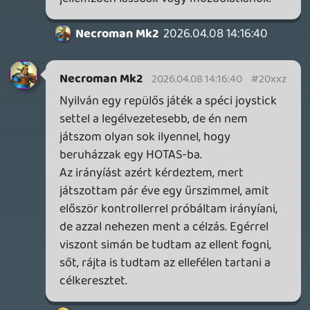
2026.05.11.
Necroman Mk2
Információk
Oké, értem és elfogadom!
WVG HALL OF FAME 2026 NYERTESEK
2026.05.07.
3
Necroman Mk2
SILENCE
BACKLOG
2026.04.28.
6
p34c3
EXD - EXTRA DIMENSIONAL
TESZT
2026.04.23.
4
p34c3
LITTLE NIGHTMARES VR: ALTERED ECHOES
TESZT