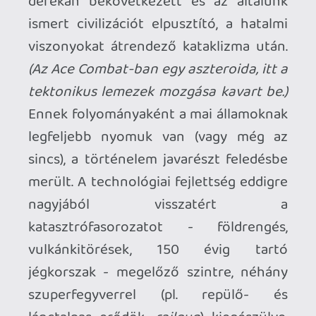
hallgassatok csak bele!
Valós repülőgépek nincsenek benne,
illetve majdnem. Kinézetre a helyi
vasmadarak tükörképei az igaziaknak, de
licenc híján kicsit máshogy hívják őket: Az
F-16C Fighting Falcon
-ból F/C-16 lett, a
MiG-29 Fulcrum
-ból MG-29, a
Su-37
Terminator
-ból Sk.37 Decimator-B, stb.
Egyszerű megszokni. Ami nem változott,