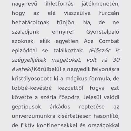
tektonikus lemezek mozgása kavart be.)
Ennek folyományaként a mai államoknak
legfeljebb nyomuk van (vagy még az
sincs), a történelem javarészt feledésbe
merült. A technológiai fejlettség eddigre
nagyjából visszatért a
katasztrófasorozatot - földrengés,
vulkánkitörések, 150 évig tartó
jégkorszak - megelőző szintre, néhány
szuperfegyverrel (pl. repülő- és
lánctalpas erődök,
railgun
) kiegészülve,
melyeket egy újonnan felfedezett, a
bolygó köpenyéből nyert instabil anyag -
a
cordium
- lát el energiával. A jövő
konfliktusai ennek- és a geotermikus
mezők birtoklásáról szólnak.