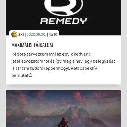
apropójából újra elővettem a The Last of Us
Remastered-et és kritikus szemmel vizsgálva
kerestem a választ a kérdésre, hogy milyen élményt
nyújt manapság a PS3 - stílszerűen - utolsó
nagyágyúi egyikének felturbózott változata. Nem
hagyományos értelemben vett teszt (annak enyhén
szólva megkésett lenne), viszont teljesen spoiler-
mentes, szubjektív vélemény következik.
axl |
|
2016.12.29.
11
10 ÉV
Ugyan már hosszú ideje nem vagyok aktív tagja a
közösségnek, mégis épp ma van 10 éve, hogy a
Gamer365-re regisztráltam és erről
mindenképpen szerettem volna röviden