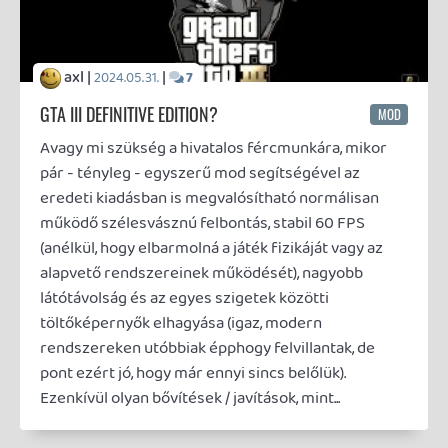
látótávolság és az egyes szigetek közötti
töltőképernyők elhagyása (igaz, modern
rendszereken utóbbiak épphogy felvillantak, de
pont ezért jó, hogy már ennyi sincs belőlük).
Ezenkívül olyan bővítések / javítások, mint...
axl |
|
2023.05.08.
17
PL4YSTAT10N
TOPLISTA
Nem vagyok a toplistázás híve, de úgy érzem, már
összejött egy stabil tizes csokor PS4-en, amiknek az
elsősége - ha nem is megkérdőjelezhetetlen, de -
számomra elég biztos.