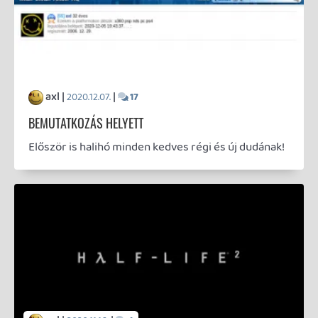
axl |
|
2020.08.05.
3
ROBOTDÍNÓK FÖLDJÉN
FOTÓMÓD
Egy kép többet mond ezer szónál, tartja a mondás,
és mennyire igaz! Ugyan szívesen olvasok (és írok
is) különböző videojátékos témákról, de néha jól esik
csak úgy elveszni egy-egy alkotás vizualitásában és
gyönyörködni benne. Nem szaporítanám tovább a
szót, helyette -- ahogy az előző bejegyzésemben
már fenyegetőztem vele -- az alábbiakban egy
képes összeállítást teszek közzé a Horizon Zero
Dawn lenyűgöző világából, épp időben a PC-s
megjelenéshez. Kalandra fel!