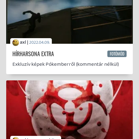
később ezeket a sorokat fogom idekanyarítani. Vagy
lesz egyáltalán az oldal vonatkozásában értelmezve
olyan, hogy 15 évvel később.
axl |
|
2021.09.27.
3
HAHÓ, ÖCSI!
Az Xbox 360 érában bevezetésre került, azóta
univerzálisan elterjedt teljesítményjelzőkről
megoszlik az emberek véleménye. Egyesek
szenvedélyesen hajszolják őket, másokat egyáltalán
nem foglalkoztatnak és néhányan pokolra kívánják
az egészet a kitalálójával együtt.