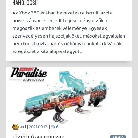
viszonylag régóta nyúzom és elég baráti áron
sikerült hozzájutnom anno, gyorsan felírtam a
veszteséglistára és elindultam másik után nézni.
axl |
|
2021.01.21.
15
TÜKÖRVÁROS PEREMÉN
AJÁNLÓ
...hitem újra meglelém