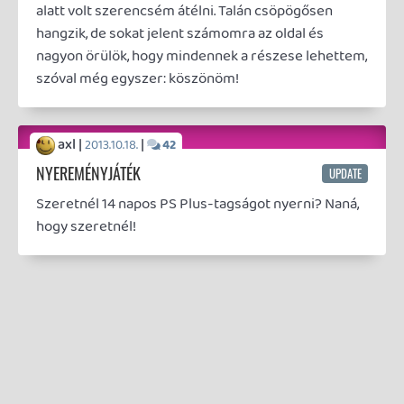
19 éve videójáték minden nap! Copyright 365 Media Kft
Impresszum
|
Hirdetési ajánlatunk
|
Felhasználási feltételek
|
Adatvédelmi elveink
|
Sütik
Hírek
|
Cikkek
|
Podcastok
|
Blogok
|