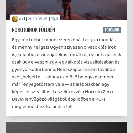
megemlékezni, egyszersmind megköszönni a sok
érdekes hírt, cikket, vitát, segítséget, eszmecserét,
jóízű beszélgetést és az összes élményt, amit ez idő
alatt volt szerencsém átélni. Talán csöpögősen
hangzik, de sokat jelent számomra az oldal és
nagyon örülök, hogy mindennek a részese lehettem,
szóval még egyszer: köszönöm!
axl |
|
2013.10.18.
42
NYEREMÉNYJÁTÉK
UPDATE
Szeretnél 14 napos PS Plus-tagságot nyerni? Naná,
hogy szeretnél!