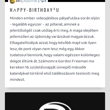
axl |
|
2020.07.11.
8
PS4 IN DA HOUSE
V. Miki egy régebbi élménybeszámolója adta az
ötletet, hogy kb. háromnegyed év elteltével én is
megírjam a saját PS4-es tapasztalataimat.
Terjedelmes és némileg csapongó értekezés egy
kattintással beljebb.
axl |
|
2020.06.10.
8
ELSŐ AZ UTOLSÓK KÖZT
AJÁNLÓ
A nemrégiben elhalasztott (de alig több, mint egy
hét múlva most már valóban érkező) második rész