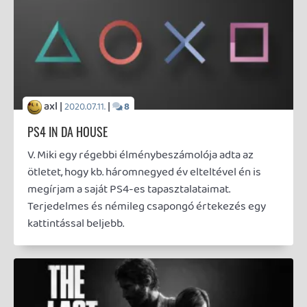
Információk
Oké, értem és elfogadom!