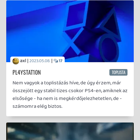
axl |
2022.04.09.
HÍRHARSONA EXTRA
FOTÓMÓD
Exkluzív képek Pókemberről (kommentár nélkül)
axl |
|
2021.12.29.
8
15 ÉVVEL KÉSŐBB
A 2006 december 29-i regisztráció pillanatában
még nem sejthettem, hogy pontosan 15 évvel