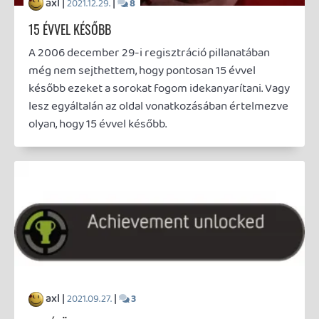
axl |
|
2021.09.13.
6
FÜSTÖLGŐ (AB)RONCSOK
AJÁNLÓ
Egy tengerparti nagyváros. A hegyek mögött
alábukó napkorong utolsó, erőtlen sugarai által
vöröses-narancssárgára színezett táj. Idilli kép.
Aztán felbőgnek a motorok és elszabadul a Káosz!
axl |
|
2021.05.08.
8
ÚJ GÉP A HÁZNÁL
HARDVER
Hát ez a nap is felvirradt. Tudtam, hogy előbb-utóbb
el fog jönni, de arra nem számítottam, hogy ilyen
hamar. Hiába, a kényszer nagy úr, az eddig használt
gép pedig most döntött úgy, hogy bemondja az
unalmast. Mivel nem akartam céleszköz nélkül
maradni a jelenlegi helyzetben, a szerelő pedig
lebeszélt a javíttatásáról, annak tudatában, hogy