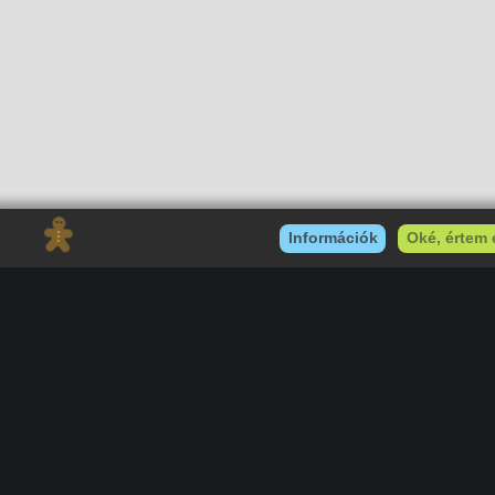
Gaming Fórum
|
Offtopic Fórum
RSS
|
Blog RSS
|
Podcast RSS
|
Instagram
|
Youtube
|
Facebook
|
Twitter
|
Patreon