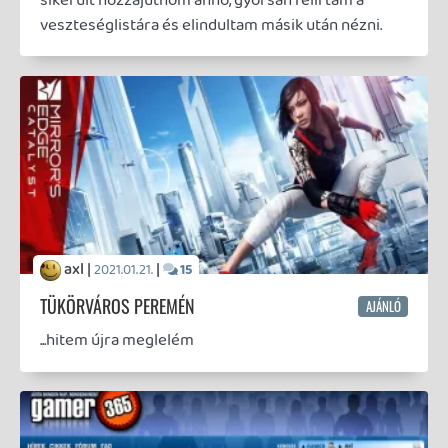
dolgot éltünk át. Számomra Gordon Freeman ma
kereken 16. születésnapját ünneplő második
kalandjával történő első találkozásom testesíti meg
mindezt.
axl |
|
2020.09.30.
10
MAXIMÁLIS FÁJDALOM
Régóta terveztem írni az egyik kedvenc
játéksorozatomról és így még a havi egy bejegyzést
is tartani tudom (éppenhogy). Retrospektív
bemutató: