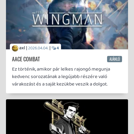
axl |
|
2026.04.04.
4
AACE COMBAT
AJÁNLÓ
Ez történik, amikor pár lelkes rajongó megunja
kedvenc sorozatának a legújabb részére való
várakozást és a saját kezükbe veszik a dolgot.
axl |
|
2024.05.31.
7
GTA III DEFINITIVE EDITION?
MOD
Avagy mi szükség a hivatalos fércmunkára, mikor
pár - tényleg - egyszerű mod segítségével az
eredeti kiadásban is megvalósítható normálisan
működő szélesvásznú felbontás, stabil 60 FPS
(anélkül, hogy elbarmolná a játék fizikáját vagy az
alapvető rendszereinek működését), nagyobb