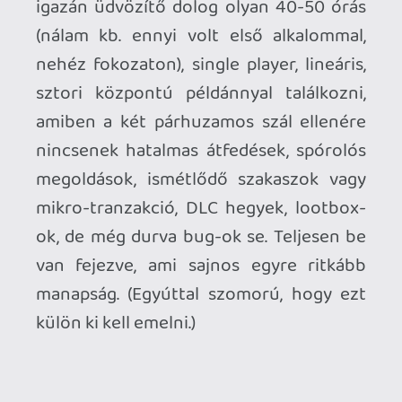
Uncharted 4: A Thief's End
Mennyire találó, amikor egy szeretett
hős (jelen állás szerint) utolsó kalandja
egyúttal a legjobb is? Nathan Drake-kel
pontosan ez történt. Kolosszális,
földrészeken átívelő hullámvasút, ami
hibátlan érzékkel mindig tudja, mikor
juttasson pillanatnyi lélegzetvételhez,
mielőtt önmagára licitálna.
Ennyit rólam, nektek mik a
kedvenceitek a gépen (vagy azon túl)?