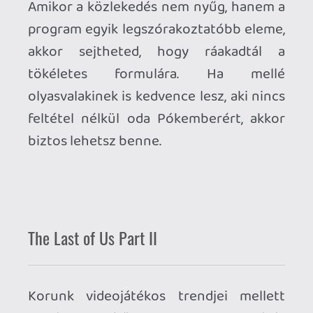
Tony Hawk's Pro Skater 1+2
ÍGY kell egy dicsőséges vissza... hm, ez
mintha már lett volna. Mindegy, itt is
helytálló: a játék, amire kevesen
számítottak, de sokunknak pont erre volt
szüksége.
Out With the Old
? Close, but
No Cigar
.
My
Five Lessons Learned
are that
When
Worlds Collide
on
May 16
and an
Evil
Eye
turns its gaze upon
You
in a
Cyclone
,
just
Pin the Tail on the Donkey
because
this
Subculture
is still a
Heavy Metal
Winner
. So gather your
Blood Brothers
like it's a
B-Boy Document '99
, turn on
the
Guerilla Radio
and
Bring the Noise
!