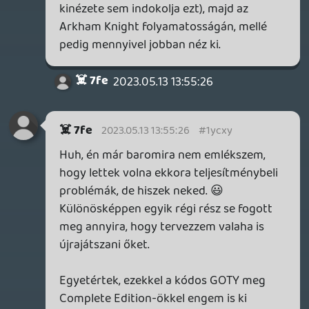
visszaveszem majd, mert pont a GOTY
kiadás volt meg és az összes DLC még
mindig érvényes hozzá a profilomon. Ha
lesz PS5, akkor bagóért majd veszek egy
sima példányt (kódos volt a GOTY).
axl
2023.05.11 16:45:15
axl
2023.05.12 12:28:10
#1yct5
Én a Control Ultimate Edition-t azután
vettem meg lemezen is, hogy PS Plus-ban
odaadták. 😃
ne5h
2023.05.12 11:38:19
ne5h
2023.05.12 11:38:19
#1ycsk
Mindig jó ilyen listákat látni, mert újra és
újra bizonyítja, mennyire másképp is lehet
bizonyos játékokat értékelni, mennyire
eltérőek az ízlések, stb.