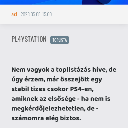
Nem vagyok a toplistázás híve, de
úgy érzem, már összejött egy
stabil tizes csokor PS4-en,
amiknek az elsősége - ha nem is
megkérdőjelezhetetlen, de -
számomra elég biztos.
Idővel persze bármi változhat a
kimaradtak pótlásának függvényében.
Annyi szabályt hoztam, hogy korábbi
generációk pusztán grafikailag feljavított
(tehát nem alapjaiban újraírt), tartalmilag
egyező címei nem szerepelhetnek rajta.
Ahogy azok sem, amik PS4-re
megjelentek ugyan, de nem ott