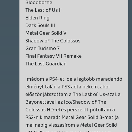
2026.07.10.
2
Necroman Mk2
MECCHA CHAMELEON BLOGTESZT
2026.06.25.
Necroman Mk2
LUFTRAUSERS
BACKLOG
2026.06.12.
Necroman Mk2
HORSES
BACKLOG
2026.05.20.
20