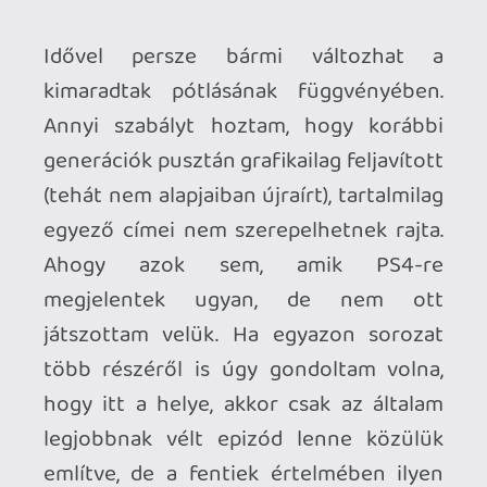
játszottam velük. Ha egyazon sorozat
több részéről is úgy gondoltam volna,
hogy itt a helye, akkor csak az általam
legjobbnak vélt epizód lenne közülük
említve, de a fentiek értelmében ilyen
szituáció nem fordult elő. Következzék
hát a személyes ízlésemet tükröző lista
(amivel természetesen vitába lehet
szállni, de szubjektív mivoltából
kifolyólag nem érdemes), szigorúan ABC-
rendben:
Ace Combat 7: Skies Unknown
A sorozat, aminek a létezéséről a 6. részig
nem is tudtam, viszont azóta kitartóan
rajongok érte. Ti hallottatok még egy