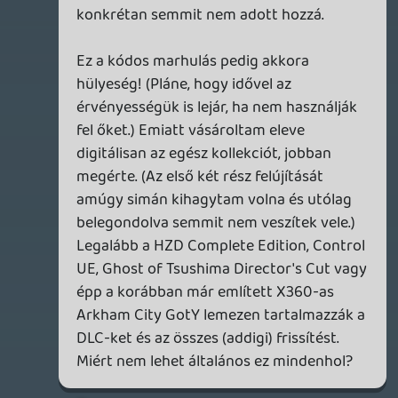
polcon várakozik a GoW III Remastered és
a Heavy Rain / Beyond kollekció.)
Számomra direkt jól jött ez a sok
újrakiadás. 🙂
Viszont így is nehéz dolgom volt
mindössze tíz elemre szűkíteni a listát és
elég sokat vívódtam azon, hogy végül mi
maradjon le, (részben) emiatt úgy
döntöttem, a fentiek nem szállhatnak
ringbe.
elmo76
2023.05.11 20:25:05
elmo76
2023.05.11 20:25:05
#1ycpv
Persona 5
Bloodborne
The Last of Us II
Elden Ring
Dark Souls III
Metal Gear Solid V
Shadow of The Colossus