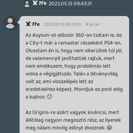
Gran Turismo 7
Final Fantasy VII Remake
The Last Guardian
Imádom a PS4-et, de a legtöbb maradandó
élményt talán a PS3 adta nekem, ahol
először játszottam a The Last of Us-szal, a
Bayonettával, az Ico/Shadow of The
Colossus HD-el és persze itt pótoltam a
PS2-n kimaradt Metal Gear Solid 3-mat (a
mai napig visszasírom a Metal Gear Solid
HD Collectiont). Ha most választanom
kéne, azt hiszem a PS3-mas korszakot
élném újra a sok kedves emlék miatt. 🙂
axl
2023.05.11 16:45:15
#1ycop
Én az első kettőt is nagyon szeretem. Sőt,
az Arkham City-t (a sztori miatt) talán még
jobban, de a dolgomat megkönnyítette,
hogy eleve kizártam őket a versenyből.
Másrészt a PS4-es átiratuk borzalmasan
sikerült, különösen utóbbié...