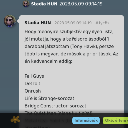
19 éve videójáték minden nap! Copyright 365 Media Kft
Impresszum
|
Hirdetési ajánlatunk
|
Felhasználási feltételek
|
Adatvédelmi elveink
|
Sütik
Hírek
|
Cikkek
|
Podcastok
|
Blogok
|
Gaming Fórum
|
Offtopic Fórum
RSS
|
Blog RSS
|
Podcast RSS
|
Instagram
|
Youtube
|
Facebook
|
Twitter
|
Patreon