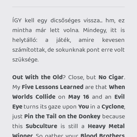
az Arkham City milyen bénán teljesít PS4-
en (holott eleve sokkal gyengébb
hardverekre készült eredetileg és a
kinézete sem indokolja ezt), majd az
Arkham Knight folyamatosságán, mellé
pedig mennyivel jobban néz ki.
☠️ 7fe
2023.05.13 13:55:26
☠️ 7fe
2023.05.13 13:55:26
#1ycxy
Huh, én már baromira nem emlékszem,
hogy lettek volna ekkora teljesítménybeli
problémák, de hiszek neked. 😃
Különösképpen egyik régi rész se fogott
meg annyira, hogy tervezzem valaha is
újrajátszani őket.
Egyetértek, ezekkel a kódos GOTY meg
Complete Edition-ökkel engem is ki
lehetne kergetni a világból. Pár játéknál
azért vállaltam be az ilyen kiadásokat,