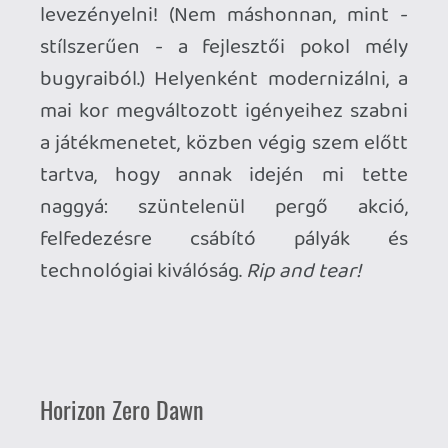
tökéletes formulára. Ha mellé
olyasvalakinek is kedvence lesz, aki nincs
feltétel nélkül oda Pókemberért, akkor
biztos lehetsz benne.
The Last of Us Part II
Korunk videojátékos trendjei mellett
igazán üdvözítő dolog olyan 40-50 órás
(nálam kb. ennyi volt első alkalommal,
nehéz fokozaton), single player, lineáris,
sztori központú példánnyal találkozni,
amiben a két párhuzamos szál ellenére
nincsenek hatalmas átfedések, spórolós
megoldások, ismétlődő szakaszok vagy
mikro-tranzakció, DLC hegyek, lootbox-