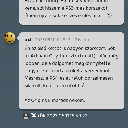
Bountyy
YAKUZA 7 MIÉRT NEM JÁTSZOL VELE?
2026.05.11.
Necroman Mk2
WVG HALL OF FAME 2026 NYERTESEK
2026.05.07.
3
Necroman Mk2
SILENCE
BACKLOG
2026.04.28.
6
p34c3
EXD - EXTRA DIMENSIONAL
TESZT