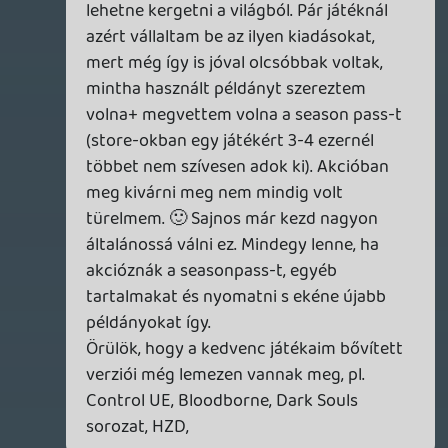
A Control nálam néhány dizájndöntés
miatt oly' mértékű csalódás lett, hogy
végig sem játszottam és még azt a kevés
pénzt is sajnáltam rá, amennyiért akciósan
beszereztem. Az Arkham Knightot pedig
annak ellenére a trilógia leggyengébb
darabjának tartom, hogy a gameplay terén
előrelépés az elődökhöz képest, de a sztori
alapjának ismerete és annak néhány (a
fejlesztők oldaláról) beszari húzása miatt
nem tud felérni az elődeihez a szememben.
A listán szereplő (HZD, Spider-Man, TF2) és
mások által már említett címek
(Bloodborne, Until Dawn, Detroit, Persona
5) mellett a Gravity Rush 2-t, a Hellblade-
et és a Nioh-t mindenképpen
szerepeltetném a személyes kedvencek
között. És akkor a futottak még
kategóriába bele se gondoltam...