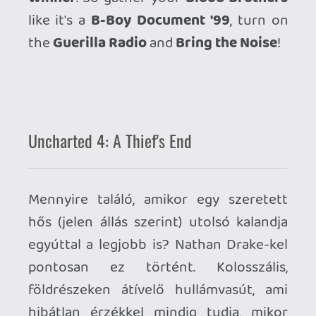
mert még így is jóval olcsóbbak voltak,
mintha használt példányt szereztem
volna+ megvettem volna a season pass-t
(store-okban egy játékért 3-4 ezernél
többet nem szívesen adok ki). Akcióban
meg kivárni meg nem mindig volt
türelmem. 🙂 Sajnos már kezd nagyon
általánossá válni ez. Mindegy lenne, ha
akcióznák a seasonpass-t, egyéb
tartalmakat és nyomatni s ekéne újabb
példányokat így.
Örülök, hogy a kedvenc játékaim bővített
verziói még lemezen vannak meg, pl.
Control UE, Bloodborne, Dark Souls
sorozat, HZD,
axl
2023.05.13 11:11:55
axl
2023.05.13 11:11:55
#1ycxa
Hát, nálam a City igencsak döcögött PS4-
en 1-2 éve. Nem egyszerűen szaggatott
vagy lassú volt, hanem érezhetően