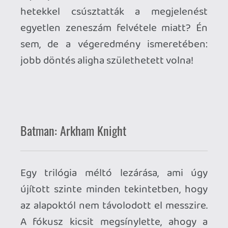
Control
Ritkán érzem a mai videojátékokkal
töltött idő alatt, hogy titkokkal teli,
ismeretlen világot derítek épp fel és nem
egy számomra tervezett útvesztőben
bolyongok, ám Jesse Faden Oldest
House-béli megpróbáltatásai annak
ellenére nyújtották nekem előbbit, hogy
szó szerint igaz rájuk utóbbi. Mindezt
olyan fokú rombolhatóság mellett,
amilyenre talán példa sem volt a műfajon
belül.