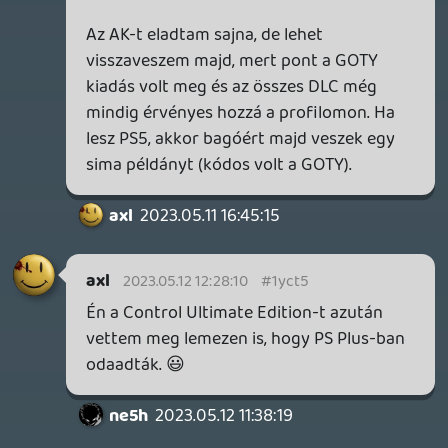
Az Origins kimaradt nekem.
☠️ 7fe
2023.05.11 15:59:22
☠️ 7fe
2023.05.11 15:59:22
#1ycoh
A Batman játékokkal fura viszonyban
vagyok, az első kettő nem tetszett, de az
AK meg fullra bejöt! Pedig abszolút nyilt
világ, meg járműhasználatra épülés ellen
vggyok, de a játékot olyan jól eltalálták,
hogy orrvérzésig toltam. Kiváncsi vagyok
az Origins-re, az majd boxon backward
comp-ban fogom tolni.
A Control, Doom, Uncsi 4, HZD nekem is
kiemelkedő helyen szerepelne egy hasonló
listán. 🙂
axl
2023.05.09 11:00:55
#1ycg7