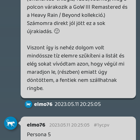
+ Death Stranding, amit be kéne fejezni,
plusz több száz óra (ezer) Rocket League
Necroman Mk2
QUAKE CHAMPIONS
FREEPLAY
7 napja
2
Necroman Mk2
WRATH OF THE GODS
FREEPLAY
2026.07.22.
1
p34c3
REACH
TESZT