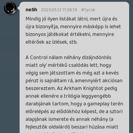
Idővel mindenképp, de még a Heavy Rain
és a Beyond is a polcon várakoznak.
Stadia HUN
2023.05.09 10:30:29
Stadia HUN
2023.05.09 10:30:29
#1ycfx
Detroitot nem tudom elégszer ajánlani,
talán ő a top 1 nálam. Gyorsan rákerestem,
és Steam Deck-en is fut (bár nem
"verified"), szóval nincs mese, előbb-utóbb
sort kell keríteni rá. 🙂
axl
2023.05.09 10:10:55
axl
2023.05.09 10:10:55
#1ycfv
Egyszerű a magyarázat: indie-cuccokkal
inkább PC-n szoktam játszani
(mostanában ez szinte kizárólag a Deck-et
jelenti nálam), az emulált / visszafelé
kompatibilis / remastered címek pedig - a
fenti "szabályok" értelmében - kapásból