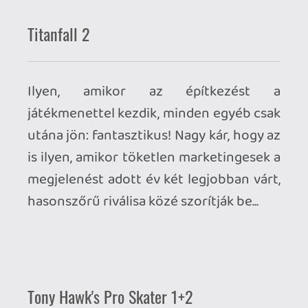
Ahhoz, hogy te is hozzászólj, be kell
jelentkezned!
zozi80
2023.05.16 20:50:03
#1ydai
TLoU 1/2
Death Stranding
Detroit:BH
Ennyi.
axl
2023.05.16 10:40:35
#1yd7n
Közvetlenül egymás után játszottam végig
őket és először szabályosan sokkolt, hogy