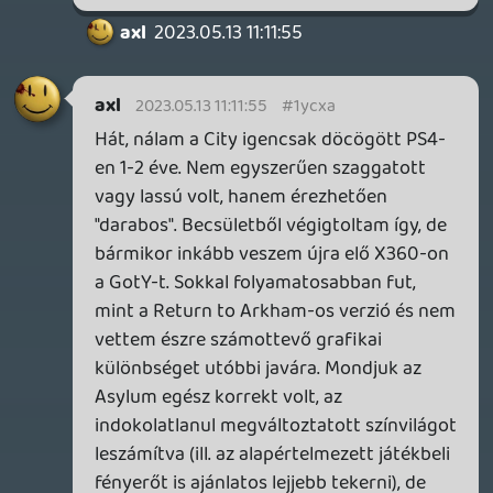
elmo76
2023.05.12 11:35:37
#1ycsj
Nekem teljesen véletlenül jött a PS3 dolog,
elotte jó pár évet kihagytam a gaming
terén. Egyik nap barátnőm szülei
beállítottak hozzánk és megleptek minket
egy új tévével. Akkor villant be a semmiből,
hogy kéne valami konzol féle és milyen jó
lenne újra játszani vagy kipróbálni a
kimaradt Metal Gear részeket. Hihetetlen,
de akkor egy PS5-ös játék áráért tudtam
venni egy használt, de teljesen felújított és
okosított PS3-mat. Pár éve egy ismerősöm
vette meg tőlem azt a PS3-mat és az
elmondása szerint a mai napig tökéletesen
működik. 🙂
axl
2023.05.12 08:08:11
axl
2023.05.12 08:08:11
#1ycqt
Nekem pedig nem volt PS3-mam, ezért
egy csomó címet PS4-en pótoltam be róla.
(Uncharted-trilógia, TLoU, Journey, még a