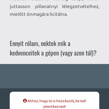
"darabos". Becsületből végigtoltam így, de
bármikor inkább veszem újra elő X360-on
a GotY-t. Sokkal folyamatosabban fut,
mint a Return to Arkham-os verzió és nem
vettem észre számottevő grafikai
különbséget utóbbi javára. Mondjuk az
Asylum egész korrekt volt, az
indokolatlanul megváltoztatott színvilágot
leszámítva (ill. az alapértelmezett játékbeli
fényerőt is ajánlatos lejjebb tekerni), de
konkrétan semmit nem adott hozzá.
Ez a kódos marhulás pedig akkora
hülyeség! (Pláne, hogy idővel az
érvényességük is lejár, ha nem használják
fel őket.) Emiatt vásároltam eleve
digitálisan az egész kollekciót, jobban
megérte. (Az első két rész felújítását
amúgy simán kihagytam volna és utólag
belegondolva semmit nem veszítek vele.)
Legalább a HZD Complete Edition, Control
UE, Ghost of Tsushima Director's Cut vagy
épp a korábban már említett X360-as