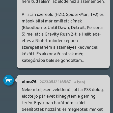
nem is szerepelhettek volna. 🙂
A Detroit amúgy esélyes lenne, de sajnos
az pont kimaradt eddig. A LiS megvolt,
imádtam (tervezem újrajátszani
hamarosan), de a könnyebbség kedvéért
előbbi kategóriához sorolom és egyébként
is különválasztanám őket, mert nehéz
beleférni a tízbe.
Nagyjából
reprezentatív összegzésre törekedtem
arról, számomra mit képvisel a PS4.
Stadia HUN
2023.05.09 09:14:19
Stadia HUN
2023.05.09 09:14:19
#1ycfn
Hogy mennyire szubjektív egy ilyen lista,
jól mutatja, hogy a te felsorolásodból 1
darabbal játszottam (Tony Hawk), persze
több is megvan, de mások a prioritások. Az
én kedvenceim eddig:
Fall Guys