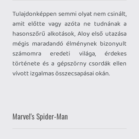
ok, de még durva bug-ok se. Teljesen be
van fejezve, ami sajnos egyre ritkább
manapság. (Egyúttal szomorú, hogy ezt
külön ki kell emelni.)
Titanfall 2
Ilyen, amikor az építkezést a
játékmenettel kezdik, minden egyéb csak
utána jön: fantasztikus! Nagy kár, hogy az
is ilyen, amikor töketlen marketingesek a
megjelenést adott év két legjobban várt,
hasonszőrű riválisa közé szorítják be...