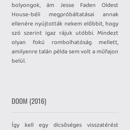
Horizon Zero Dawn
Tulajdonképpen semmi olyat nem csinált,
amit előtte vagy azóta ne tudnának a
hasonszőrű alkotások, Aloy első utazása
mégis maradandó élménynek bizonyult
számomra eredeti világa, érdekes
története és a gépszörny csordák ellen
vívott izgalmas összecsapásai okán.
Marvel's Spider-Man
Amikor a közlekedés nem nyűg, hanem a
program egyik legszórakoztatóbb eleme,
akkor sejtheted, hogy ráakadtál a