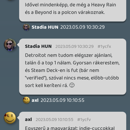
2026.04.08.
7
axl
AACE COMBAT
AJÁNLÓ
2026.04.04.
4
p34c3
ÁPRILISI VÍÁRADAT
2026.04.03.
4
Necroman Mk2
MY FRIEND PEPPA PIG
BACKLOG
2026.03.29.
2
liquid
MINDEN IDŐK LEGJOBB INTRÓI #2