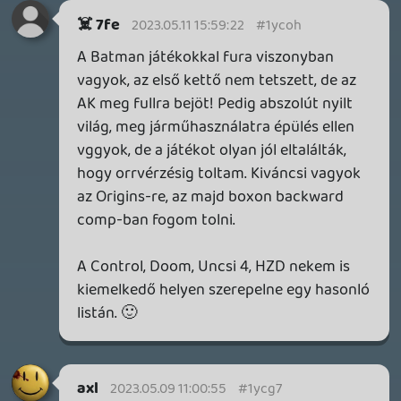
2026.04.23.
4
p34c3
LITTLE NIGHTMARES VR: ALTERED ECHOES
TESZT
2026.04.23.
3
Bountyy
REANIMAL - ELEMZÉS(PODCAST)
2026.04.22.
Necroman Mk2
GLITCHY CUTE LOOP
TESZT
2026.04.14.
11
Necroman Mk2
THE EXIT 8
BACKLOG