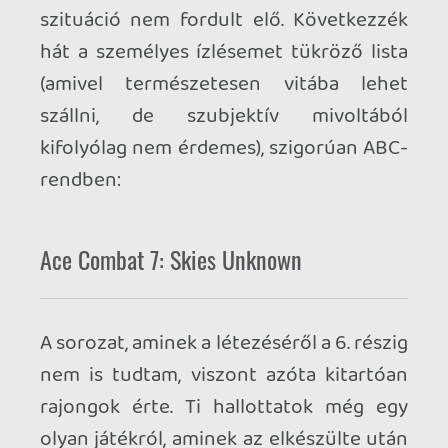
olyan játékról, aminek az elkészülte után
hetekkel csúsztatták a megjelenést
egyetlen zeneszám felvétele miatt? Én
sem, de a végeredmény ismeretében:
jobb döntés aligha születhetett volna!
Batman: Arkham Knight
Egy trilógia méltó lezárása, ami úgy
újított szinte minden tekintetben, hogy
az alapoktól nem távolodott el messzire.
A fókusz kicsit megsínylette, ahogy a
folytatások egyre jobban kinyíltak, de
bárcsak ez lenne a legnagyobb felróható
negatívum az összes játékszéria
esetében!