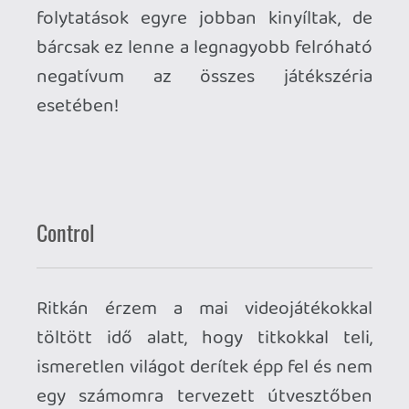
DOOM (2016)
Így kell egy dicsőséges visszatérést
levezényelni! (Nem máshonnan, mint -
stílszerűen - a fejlesztői pokol mély
bugyraiból.) Helyenként modernizálni, a
mai kor megváltozott igényeihez szabni
a játékmenetet, közben végig szem előtt
tartva, hogy annak idején mi tette
naggyá: szüntelenül pergő akció,
felfedezésre csábító pályák és
technológiai kiválóság.
Rip and tear!