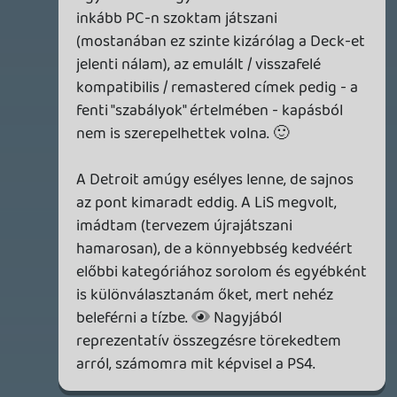
2026.03.27.
1
liquid
MINDEN IDŐK LEGJOBB INTRÓI #1
2026.03.15.
1
Necroman Mk2
HIGHGUARD - NECRO'S LOG
2026.03.13.
4