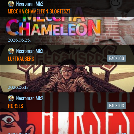
REANIMAL - ELEMZÉS(PODCAST)
2026.04.22.
Necroman Mk2
GLITCHY CUTE LOOP
TESZT
2026.04.14.
11
Necroman Mk2
THE EXIT 8
BACKLOG
2026.04.08.
7
axl
AACE COMBAT
AJÁNLÓ