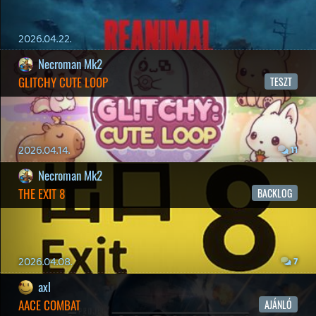
19 éve videójáték minden nap! Copyright 365 Media Kft
Impresszum
|
Hirdetési ajánlatunk
|
Felhasználási feltételek
|
Adatvédelmi elveink
|
Sütik
Hírek
|
Cikkek
|
Podcastok
|
Blogok
|
Gaming Fórum
|
Offtopic Fórum
RSS
|
Blog RSS
|
Podcast RSS
|
Instagram
|
Youtube
|
Facebook
|
Twitter
|
Patreon