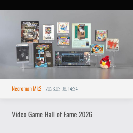
Necroman Mk2
2026.03.06. 14:34
Video Game Hall of Fame 2026
A tavalyitól eltérően most főleg
első jelölésüket megkapó
játékokból áll a jelöltek listája.
Íme a 2026-os felhozatal, amikből
kikerülnek az idej World Video Game Hall
of Fame győztesei. Dőlt betűvel jeleztem