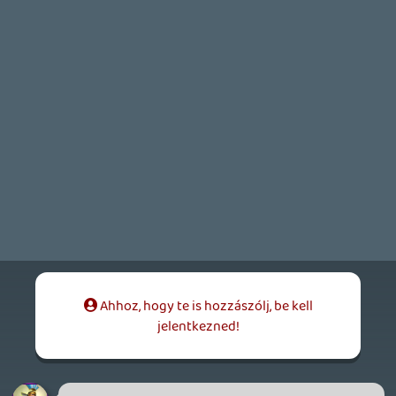
Necroman Mk2
2026.03.06 15:58:16
#20vdn
Dragon Quest
Galaga
League of Legends
Silent Hill