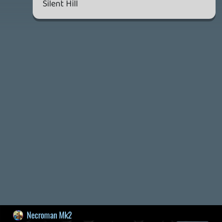
2026.06.25.
Necroman Mk2
LUFTRAUSERS
BACKLOG
2026.06.12.
Necroman Mk2
HORSES
BACKLOG
2026.05.20.
20
Bountyy
YAKUZA 7 MIÉRT NEM JÁTSZOL VELE?
2026.05.11.
Necroman Mk2
WVG HALL OF FAME 2026 NYERTESEK