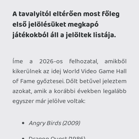
azokat, amik a korábbi években legalább
egyszer már jelölve voltak:
Angry Birds (2009)
Dragon Quest (1986)
FIFA International Soccer (1993)
Frogger (1981)
Galaga (1981)
League of Legends (2009)
Mega Man (1987)
PaRappa the Rapper (1996)
RuneScape (2001)
Silent Hill (1999)