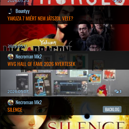
2026.04.04.
4
p34c3
ÁPRILISI VÍÁRADAT
Információk
Oké, értem és elfogadom!
2026.04.03.
4
Necroman Mk2
MY FRIEND PEPPA PIG
BACKLOG
2026.03.29.
2
liquid
MINDEN IDŐK LEGJOBB INTRÓI #2
2026.03.27.
1
liquid
MINDEN IDŐK LEGJOBB INTRÓI #1