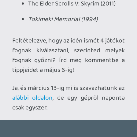
Ahhoz, hogy te is hozzászólj, be kell
jelentkezned!
Necroman Mk2
2026.05.07 16:41:12
#20zx1
Megvannak a nyertesek:
gamer365.hu
Stadia HUN
2026.03.07 06:45:37
#20vfj
Galaga
Mega Man
PaRappa the Rapper
Silent Hill