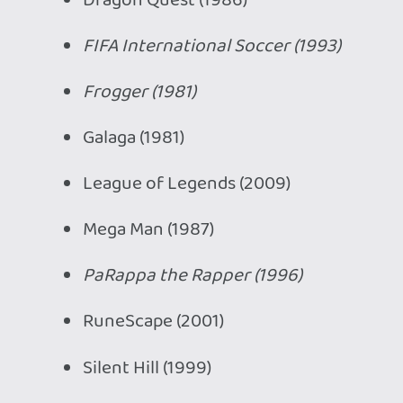
The Elder Scrolls V: Skyrim (2011)
Tokimeki Memorial (1994)
Feltételezve, hogy az idén ismét 4 játékot
fognak kiválasztani, szerinted melyek
fognak győzni? Írd meg kommentbe a
tippjeidet a május 6-ig!
Ja, és március 13-ig mi is szavazhatunk az
alábbi oldalon
, de egy gépről naponta
csak egyszer.