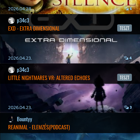
2026.03.15.
1
Necroman Mk2
HIGHGUARD - NECRO'S LOG
2026.03.13.
4