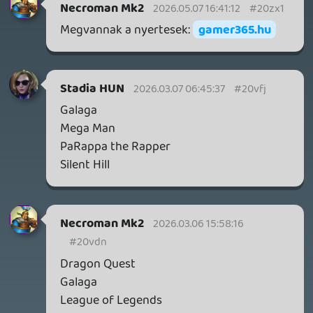
Necroman Mk2
QUAKE CHAMPIONS
FREEPLAY
7 napja
2
Necroman Mk2
WRATH OF THE GODS
FREEPLAY
2026.07.22.
1
p34c3
REACH
TESZT
2026.07.10.
2
Necroman Mk2
MECCHA CHAMELEON BLOGTESZT