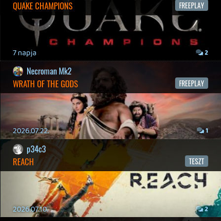
2026.05.07.
3
Necroman Mk2
SILENCE
BACKLOG
2026.04.28.
6
p34c3
EXD - EXTRA DIMENSIONAL
TESZT
2026.04.23.
4
p34c3
LITTLE NIGHTMARES VR: ALTERED ECHOES
TESZT
2026.04.23.
3
Bountyy