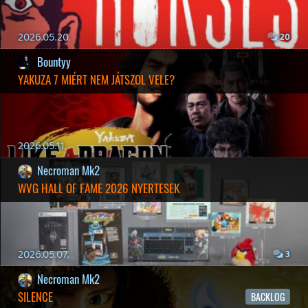
MINDEN IDŐK LEGJOBB INTRÓI #1
2026.03.15.
1
Necroman Mk2
HIGHGUARD - NECRO'S LOG
2026.03.13.
4