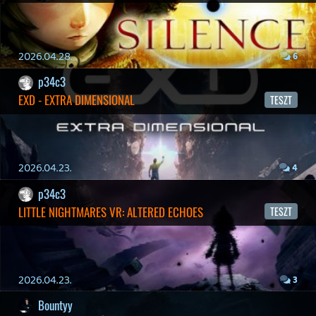
19 éve videójáték minden nap! Copyright 365 Media Kft
Impresszum
|
Hirdetési ajánlatunk
|
Felhasználási feltételek
|
Adatvédelmi elveink
|
Sütik
Hírek
|
Cikkek
|
Podcastok
|
Blogok
|
Gaming Fórum
|
Offtopic Fórum
RSS
|
Blog RSS
|
Podcast RSS
|
Instagram
|
Youtube
|
Facebook
|
Twitter
|
Patreon