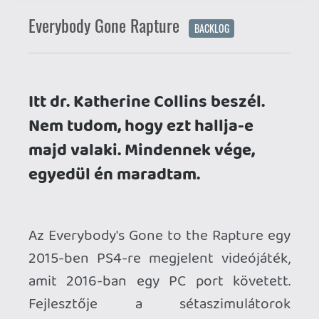
Az Everybody's Gone to the Rapture egy
2015-ben PS4-re megjelent videójáték,
amit 2016-ban egy PC port követett.
Fejlesztője a sétaszimulátorok
úttörőjének számító The Chinese Room
volt, a kiadója viszont a Sony.
A játék a bevezetőben írt mondatokkal
indít, majd elindulunk felfedezni a
nyolcvanas évekbeli angliai falut és
környékét. "Vajon mi történhetett itt?"
teszi fel a kérdést a játékossal együtt a
főszereplő karakter is, mert élő emberrel
nem fogunk találkozni. Másvalamivel
azonban igen: különös
emlékfoszlányokkal, ahol a szereplőket
ugyan egy (másként nem tudom leírni)
fényjátékként, csillogásként látjuk, de a