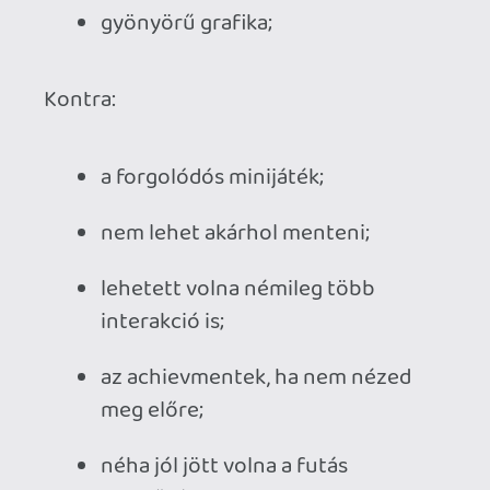
Ahhoz, hogy te is hozzászólj, be kell
jelentkezned!