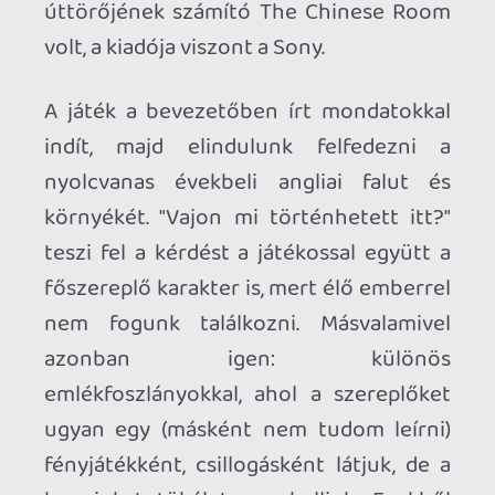
hangjukat tökéletesen halljuk. Ezekből
tudjuk összerakni nem csupán a fő
eseményt, hanem az egyes emberi
sorsokat, kis közösségen belüli
kapcsolatait is.
Ezen emlékekből kétféle van: az egyik
automatikusan aktiválódik a közelükbe
érésünkkor, a másiknál viszont egy
nézőpontos, forgolódós minijátékot kell