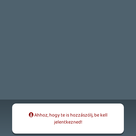
MECCHA CHAMELEON BLOGTESZT
2026.06.25.
Necroman Mk2
LUFTRAUSERS
BACKLOG
2026.06.12.
Necroman Mk2
HORSES
BACKLOG
2026.05.20.
20
Bountyy
YAKUZA 7 MIÉRT NEM JÁTSZOL VELE?
2026.05.11.