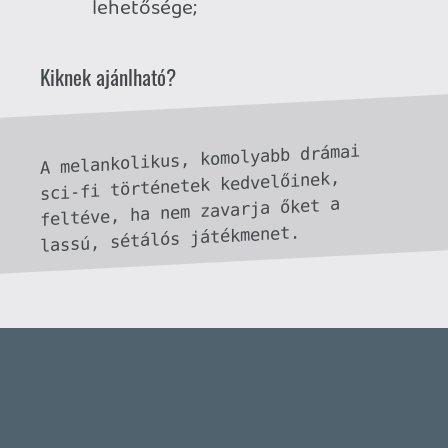
Necroman Mk2
QUAKE CHAMPIONS
FREEPLAY
7 napja
2
Necroman Mk2
WRATH OF THE GODS
FREEPLAY
2026.07.22.
1
p34c3
REACH
TESZT
2026.07.10.
2
Necroman Mk2