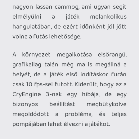
"gyűjtögethető" infók;
gyönyörű grafika;
Kontra:
a forgolódós minijáték;
nem lehet akárhol menteni;
lehetett volna némileg több
interakció is;
az achievmentek, ha nem nézed
meg előre;
néha jól jött volna a futás
lehetősége;
Kiknek ajánlható?