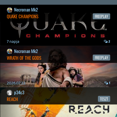
2026.04.23.
3
Bountyy
REANIMAL - ELEMZÉS(PODCAST)
2026.04.22.
Necroman Mk2
GLITCHY CUTE LOOP
TESZT
2026.04.14.
11
Necroman Mk2
THE EXIT 8
BACKLOG
Információk
Oké, értem és elfogadom!
2026.04.08.
7
axl
AACE COMBAT
AJÁNLÓ