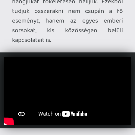
játszani, aminek a nyitjára még a végén se
nagyon jöttem rá. Utóbbiak elvileg a
történet szempontjából fontosabb
események, nem mellesleg csupán ezek
megtekintését követően ment a
program. Ezen kívül a csörgő telefonok
és rádiók aktiválásával beszélgetéseket
meg személyes feljegyzéseket is
hallgathatunk, de túl sok interakció
nincs. Ráadásul Kate, a karakterünk
nagyon lassan cammog, ami ugyan segít
elmélyülni a játék melankolikus
hangulatában, de ezért időnként jól jött
volna a futás lehetősége.
A környezet megalkotása elsőrangú,
grafikailag talán még ma is megállná a
helyét, de a játék első indításkor furán