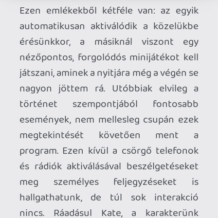
csak 10 fps-sel futott. Kiderült, hogy ez a
CryEngine 3-nak egy hibája, de egy
bizonyos beállítást megbütykölve
megoldódott a probléma, és teljes
pompájában lehet élvezni a játékot.
Pro:
a szinkronhangok;
a vidék megalkotása;
több épületbe bemehetünk;
a fő történet és az emberi sorsokat
bemutató kisebbek;
a fel-felcsendülő, szomorkás zene;
a fényjátékos karakterek;