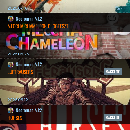
2026.04.04.
4
p34c3
ÁPRILISI VÍÁRADAT
2026.04.03.
4
Necroman Mk2
MY FRIEND PEPPA PIG
BACKLOG
2026.03.29.
2
liquid
MINDEN IDŐK LEGJOBB INTRÓI #2
2026.03.27.
1
liquid