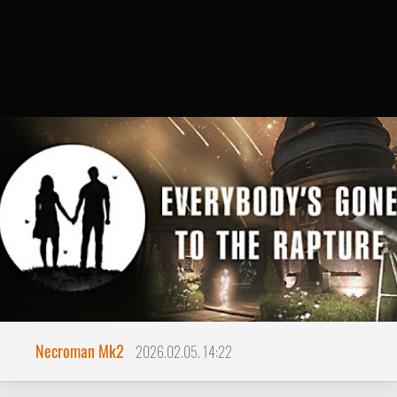
Necroman Mk2
2026.02.05. 14:22
Everybody Gone Rapture
BACKLOG
Itt dr. Katherine Collins beszél.
Nem tudom, hogy ezt hallja-e
majd valaki. Mindennek vége,
egyedül én maradtam.