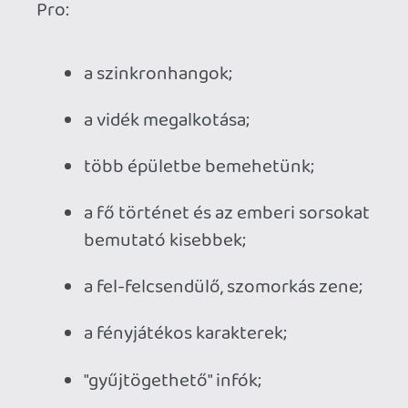
A melankolikus, komolyabb drámai 
sci-fi történetek kedvelőinek, 
feltéve, ha nem zavarja őket a 