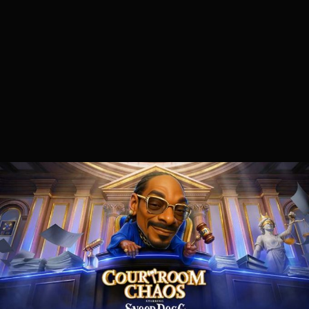
Stadia HUN
2025.11.07. 20:37
AMAZON LUNA 2025 UPDATE
Nagy történések vannak cloud
gaming-fronton. Míg az xbox árat