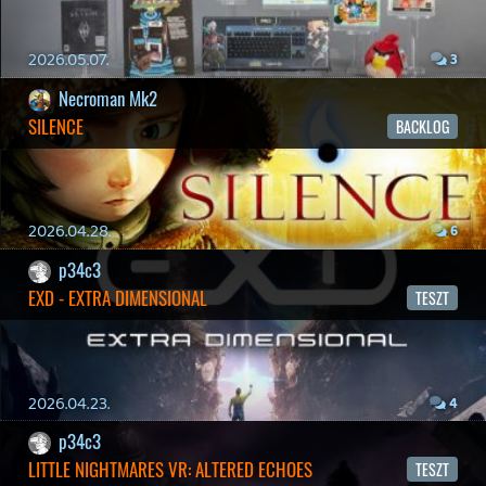
Hírek
|
Cikkek
|
Podcastok
|
Blogok
|
Gaming Fórum
|
Offtopic Fórum
RSS
|
Blog RSS
|
Podcast RSS
|
Instagram
|
Youtube
|
Facebook
|
Twitter
|
Patreon