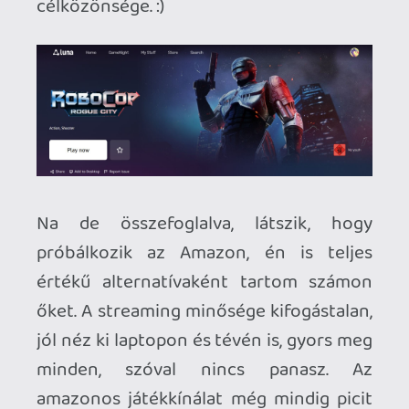
Stadia HUN
2025.11.10 11:57:32
#20jwp
Számításaim szerint kb 35-40%-a.
Necroman Mk2
2025.11.10 11:12:25
Necroman Mk2
2025.11.10 11:12:25
#20jwm
A Luna Standard könyvtára kb. hány
százaléka a Premiumnak?