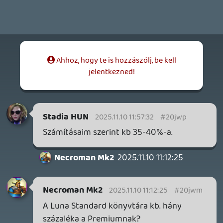
Bountyy
YAKUZA 7 MIÉRT NEM JÁTSZOL VELE?
2026.05.11.
Necroman Mk2
WVG HALL OF FAME 2026 NYERTESEK
2026.05.07.
3
Necroman Mk2
SILENCE
BACKLOG
2026.04.28.
6
p34c3
EXD - EXTRA DIMENSIONAL
TESZT