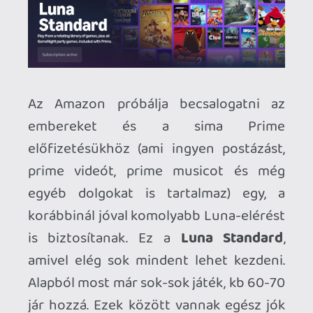
szánt, AI-alapú bíróságos cucc. Játszani
mondjuk nem tudtam vele, mert nulla
embert találtam a lobbiban. :) Túl sokat
nem hallani róla, szóval nem hiszem hogy
ezzel hozzák el a forradalmat.
Visszatérve a Luna Standard-hoz, még
egy jó kis dolog benne, hogy bizonyos
GOG-on vásárolt játékokat is lehet
játszani a segítségével a felhőből. Ezt a
megoldást használtam is mostanában
sokat, pár támogatott játékot direkt
GOG-on vettem meg, hogy utána Lunán
játsszam. Kedvencem, az Indika vagy az új
Robocop nagyon jól fut, de a Plague Tale
1-et is itt vittem végig.