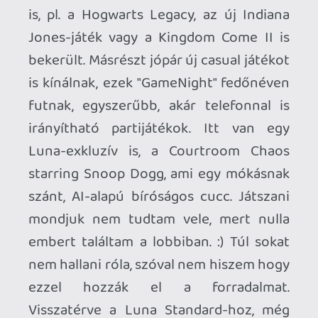
A
Luna Premium
ára maradt tíz euró, de
a tartalom itt is bővült picit. Ha jól
számoltam, kb 170 játékot tartalmaz, de
sajnos kevés az igazán nagy cím a
korábban említetteken felül. Van pár
nagyobb EA-cím, meg Death Stranding,
ezen kívül csak a konkurenciától már
unalomig ismert játékok, és sajnos sok
kis-közepes gagyi töltelék. Ez a
szolgáltatás inkább az árával
versenyképes, ha találsz a kínálatból
neked tetsző játékot.