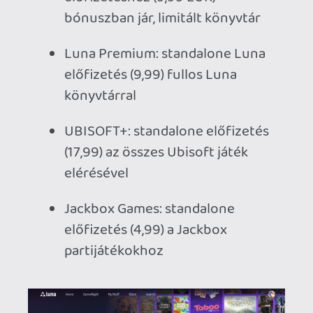
Az Amazon próbálja becsalogatni az
embereket és a sima Prime
előfizetésükhöz (ami ingyen postázást,
prime videót, prime musicot és még
egyéb dolgokat is tartalmaz) egy, a
korábbinál jóval komolyabb Luna-elérést
is biztosítanak. Ez a
Luna Standard
,
amivel elég sok mindent lehet kezdeni.
Alapból most már sok-sok játék, kb 60-70
jár hozzá. Ezek között vannak egész jók
is, pl. a Hogwarts Legacy, az új Indiana
Jones-játék vagy a Kingdom Come II is
bekerült. Másrészt jópár új casual játékot
is kínálnak, ezek "GameNight" fedőnéven
futnak, egyszerűbb, akár telefonnal is
irányítható partijátékok. Itt van egy
Luna-exkluzív is, a Courtroom Chaos
starring Snoop Dogg, ami egy mókásnak