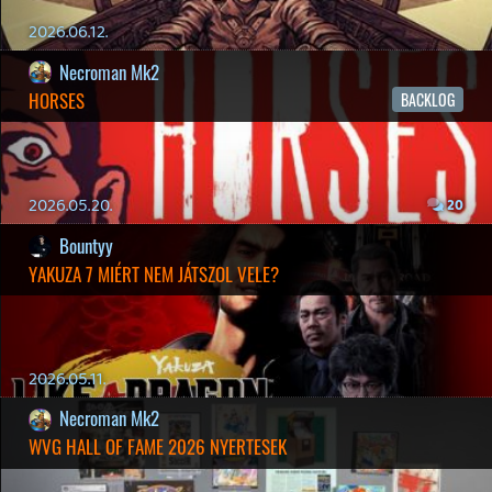
19 éve videójáték minden nap! Copyright 365 Media Kft
Impresszum
|
Hirdetési ajánlatunk
|
Felhasználási feltételek
|
Adatvédelmi elveink
|
Sütik