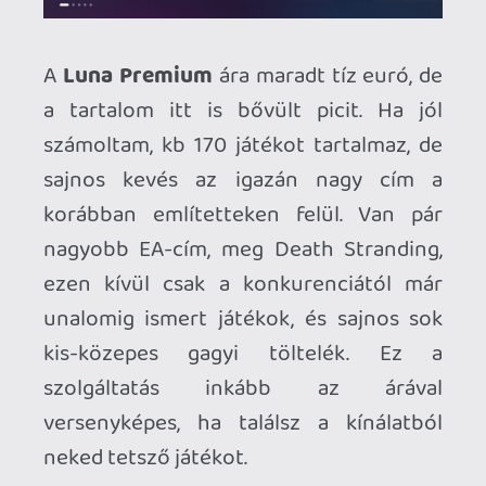
játszásra, nem kell hozzá sem Prime, sem
Luna Premium.
A
Jackbox
tierről nem tudok mondani
semmit, mert nem próbáltam, meg nem is
érdekel, fel nem fogom, hogy ennek van
célközönsége. :)
Na de összefoglalva, látszik, hogy
próbálkozik az Amazon, én is teljes
értékű alternatívaként tartom számon
őket. A streaming minősége kifogástalan,
jól néz ki laptopon és tévén is, gyors meg