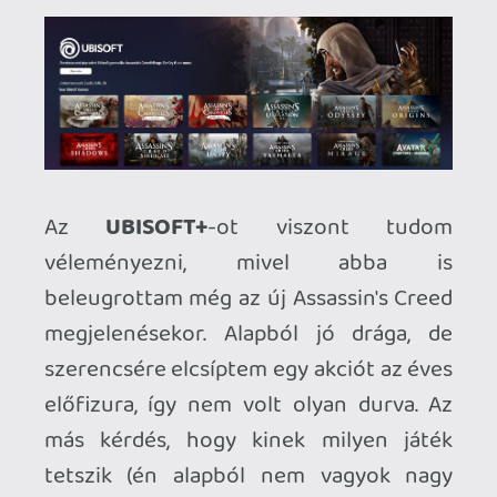
minden, szóval nincs panasz. Az
amazonos játékkínálat még mindig picit
gyenge, de értékelem, hogy a mostani
reboot alkalmából feldobták pár nagy
címmel. Ezek a Snoop Dogg meg hasonló
parti hülyeségek szerintem nem hoznak
be túl sok embert, de majd meglátjuk. Az
Ubisoft- és GOG-támogatás viszont
nagyon szimpatikus, és gyakran élek vele,
és a jövőben is támogatni fogom ezt a
megoldást. Mivel alapból gyakran
befizetek Prime-ra, így egy kellemes kis
bónusz nekem, hogy még egy
platformon tudok játszani.