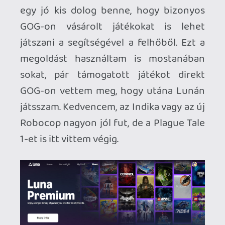
Az
UBISOFT+
-ot viszont tudom
véleményezni, mivel abba is
beleugrottam még az új Assassin's Creed
megjelenésekor. Alapból jó drága, de
szerencsére elcsíptem egy akciót az éves
előfizura, így nem volt olyan durva. Az
más kérdés, hogy kinek milyen játék
tetszik (én alapból nem vagyok nagy
rajongója a kiadónak), de jól elvoltam az
AC:Shadows-zal és a Star Wars Outlaws-
zal, még nem sikerült végigvinnem őket,
de tetszenek. Egy közepes pécé
teljesítményét hozza a Luna, így bár nem
lehet maxra tekerni a dolgokat, de egész
jól fut minden. Az Ubi előfizetés
önmagában is lehetőséget ad a felhőben