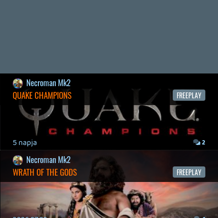
2026.04.08.
7
axl
AACE COMBAT
AJÁNLÓ
2026.04.04.
4
p34c3
ÁPRILISI VÍÁRADAT
2026.04.03.
4
Necroman Mk2
MY FRIEND PEPPA PIG
BACKLOG
2026.03.29.
2
liquid