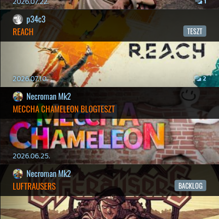
MINDEN IDŐK LEGJOBB INTRÓI #2
2026.03.27.
1
liquid
MINDEN IDŐK LEGJOBB INTRÓI #1
2026.03.15.
1
Necroman Mk2
HIGHGUARD - NECRO'S LOG
2026.03.13.
4