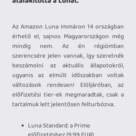
előfizetéshez (9,99 EUR)
bónuszban jár, limitált könyvtár
Luna Premium: standalone Luna
előfizetés (9,99) fullos Luna
könyvtárral
UBISOFT+: standalone előfizetés
(17,99) az összes Ubisoft játék
elérésével
Jackbox Games: standalone
előfizetés (4,99) a Jackbox
partijátékokhoz