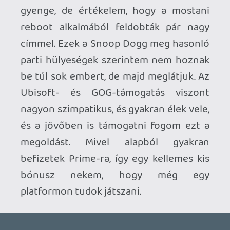
Necroman Mk2
QUAKE CHAMPIONS
FREEPLAY
5 napja
2
Necroman Mk2
WRATH OF THE GODS
FREEPLAY
2026.07.22.
1
p34c3