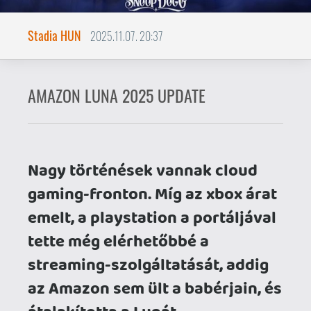
emelt, a playstation a portáljával
tette még elérhetőbbé a
streaming-szolgáltatását, addig
az Amazon sem ült a babérjain, és
átalakította a Lunát.
Az Amazon Luna immáron 14 országban
érhető el, sajnos Magyarországon még
mindig nem. Az én régiómban
szerencsére jelen vannak, így szeretnék
beszámolni az aktuális állapotokról,
ugyanis az elmúlt időszakban voltak
változások rendesen! Elöljáróban, az
előfizetési tier-ek megmaradtak, csak a
tartalmuk lett jelentősen felturbózva.
Luna Standard: a Prime