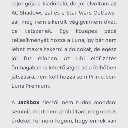
Ahhoz, hogy te is hozzászólj, be kell
jelentkezned!