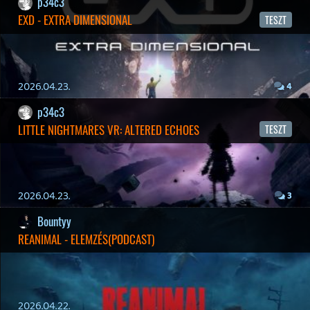
19 éve videójáték minden nap! Copyright 365 Media Kft
Impresszum
|
Hirdetési ajánlatunk
|
Felhasználási feltételek
|
Adatvédelmi elveink
|
Sütik
Hírek
|
Cikkek
|
Podcastok
|
Blogok
|
Gaming Fórum
|
Offtopic Fórum
RSS
|
Blog RSS
|
Podcast RSS
|
Instagram
|
Youtube
|
Facebook
|
Twitter
|
Patreon