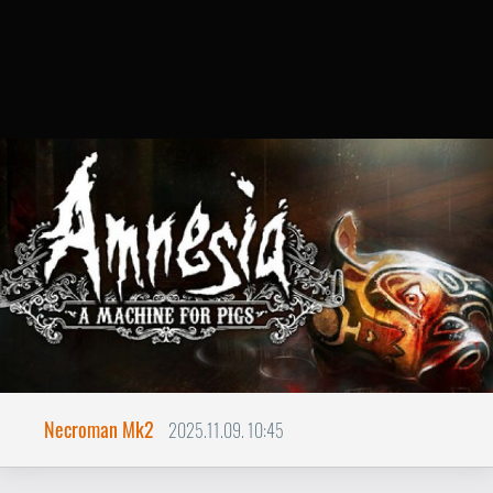
Necroman Mk2
2025.11.09. 10:45
Amnesia Machine for Pig
BACKLOG
A legnagyobb disznóság, amit
felnőtt ember elkövethet...
Az Amnesia: A Machine for Pigs egy 2013-