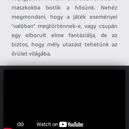
nyomasztó helyeken kell haladnunk a
félhomályban egy előre meghatározott
útvonalon. A játék elején szerzünk egy
lámpát, ami az elődjével ellentétben
végtelen olajjal bír, ellenfelek
észlelésekor azonban automatikusan
kialszik. Ugyan többször látunk előttünk
elhaladó disznóembereket, de közülük
kevés jelent csak akadályt. Többnyire
könnyű előlük elszaladni, bár a hősünk
néhány ütéstől elhalálozik. Akadnak
logikai feladatok is, de egyik se túl
megerőltető az agytekervényeink
számára, kb. az elektromos csapda volt a
legkomplexebb. Elakadni nem nagyon
lehet, mert kis körbenézéssel meg lehet
találni a továbbjutás útját vagy módját.
Ugyan ez az első Amnesia folytatása, de