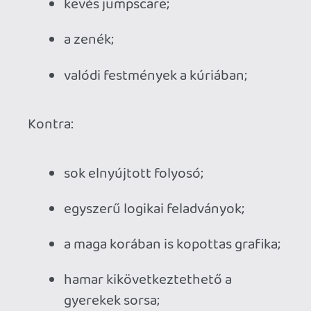
Ahhoz, hogy te is hozzászólj, be kell
jelentkezned!
Necroman Mk2