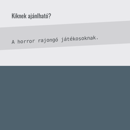
QUAKE CHAMPIONS
FREEPLAY
6 napja
2
Necroman Mk2
WRATH OF THE GODS
FREEPLAY
2026.07.22.
1
p34c3
REACH
TESZT
2026.07.10.
2
Necroman Mk2
MECCHA CHAMELEON BLOGTESZT
2026.06.25.