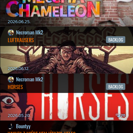
ÁPRILISI VÍÁRADAT
2026.04.03.
4
Necroman Mk2
MY FRIEND PEPPA PIG
BACKLOG
2026.03.29.
2
liquid
MINDEN IDŐK LEGJOBB INTRÓI #2
2026.03.27.
1
liquid
MINDEN IDŐK LEGJOBB INTRÓI #1