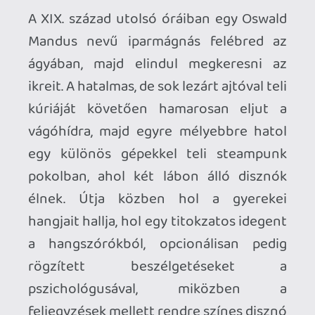
feljegyzések mellett rendre színes disznó
maszkokba botlik a hősünk. Nehéz
megmondani, hogy a játék eseményei
"valóban" megtörténnek-e, vagy csupán
egy elborult elme fantáziálja, de az
biztos, hogy mély utazást tehetünk az
őrület világába.
A játék egy sétaszimulátor és egy survival
horror keveréke, ahol többnyire