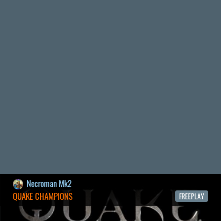
2026.05.07.
3
Necroman Mk2
SILENCE
BACKLOG
2026.04.28.
6
p34c3
EXD - EXTRA DIMENSIONAL
TESZT
2026.04.23.
4
p34c3
LITTLE NIGHTMARES VR: ALTERED ECHOES
TESZT
2026.04.23.
3
Bountyy
REANIMAL - ELEMZÉS(PODCAST)