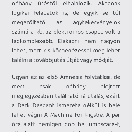
kevés jumpscare;
a zenék;
valódi festmények a kúriában;
Kontra:
sok elnyújtott folyosó;
egyszerű logikai feladványok;
a maga korában is kopottas grafika;
hamar kikövetkeztethető a
gyerekek sorsa;
Kiknek ajánlható?