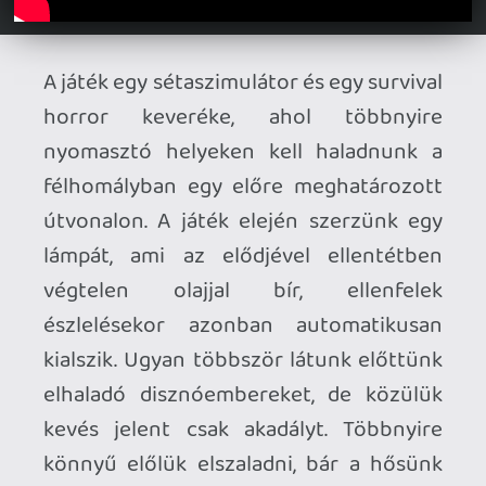
mert csak néhány elejtett
megjegyzésben található rá utalás, ezért
a Dark Descent ismerete nélkül is bele
lehet vágni A Machine for Pigsbe. A pár
óra alatt nemigen dob be jumpscare-t,
ellenben a nyomasztó hangulat miatt
végig borsódzik majd az ember háta a
játék közben.
Pro:
a pálya design;
a horror hangulat;
utazás az őrület mélységeibe;
változatos helyszínek;
a szinkronhangok;