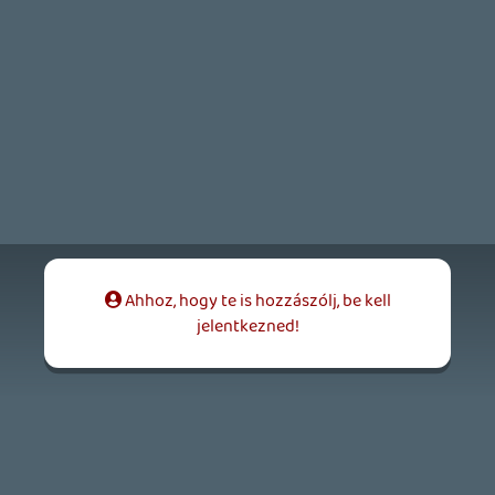
Necroman Mk2
LUFTRAUSERS
BACKLOG
2026.06.12.
Necroman Mk2
HORSES
BACKLOG
2026.05.20.
20
Bountyy
YAKUZA 7 MIÉRT NEM JÁTSZOL VELE?
2026.05.11.
Necroman Mk2
WVG HALL OF FAME 2026 NYERTESEK