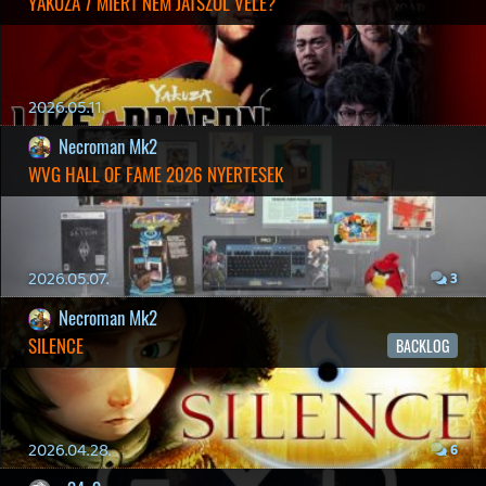
2026.03.15.
1
Necroman Mk2
HIGHGUARD - NECRO'S LOG
2026.03.13.
4