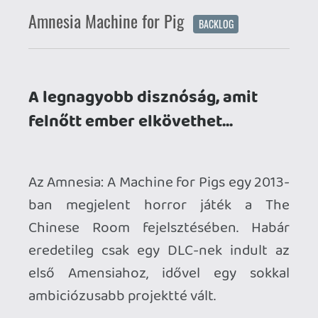
ban megjelent horror játék a The
Chinese Room fejelsztésében. Habár
eredetileg csak egy DLC-nek indult az
első Amensiahoz, idővel egy sokkal
ambiciózusabb projektté vált.
A XIX. század utolsó óráiban egy Oswald
Mandus nevű iparmágnás felébred az
ágyában, majd elindul megkeresni az
ikreit. A hatalmas, de sok lezárt ajtóval teli
kúriáját követően hamarosan eljut a
vágóhídra, majd egyre mélyebbre hatol
egy különös gépekkel teli steampunk
pokolban, ahol két lábon álló disznók
élnek. Útja közben hol a gyerekei
hangjait hallja, hol egy titokzatos idegent
a hangszórókból, opcionálisan pedig
rögzített beszélgetéseket a
pszichológusával, miközben a