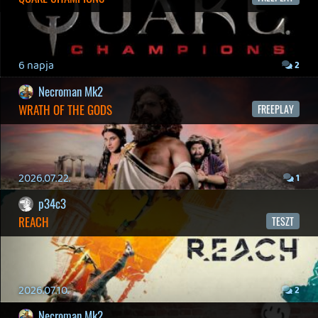
2026.04.23.
4
p34c3
LITTLE NIGHTMARES VR: ALTERED ECHOES
TESZT
2026.04.23.
3
Bountyy
REANIMAL - ELEMZÉS(PODCAST)
2026.04.22.
Necroman Mk2
GLITCHY CUTE LOOP
TESZT
2026.04.14.
11