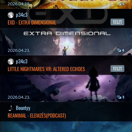
19 éve videójáték minden nap! Copyright 365 Media Kft
Impresszum
|
Hirdetési ajánlatunk
|
Felhasználási feltételek
|
Adatvédelmi elveink
|
Sütik
Hírek
|
Cikkek
|
Podcastok
|
Blogok
|
Gaming Fórum
|
Offtopic Fórum