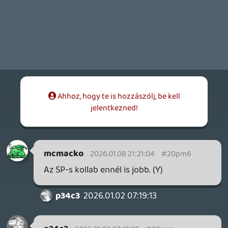
2026.01.02 07:19:13
#20ovl
Számomra ez volt a 2025-ös év dala:
2026.01.02 07:18:22
#20ovk
Nehéz lenne vitatkoznom vele, 20 év
múlva is valószínűleg ez a dal fog
mindenkinek beugrani 2025-ről! B.U.É.K.!
Necroman Mk2
2026.01.01 18:00:01
#20ov1
BÚÉK nektek is! 😃