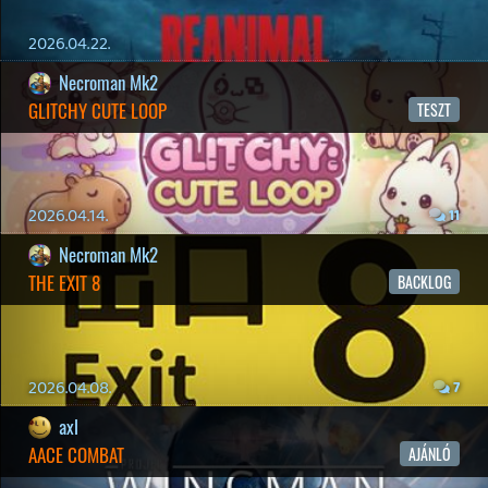
RSS
|
Blog RSS
|
Podcast RSS
|
Instagram
|
Youtube
|
Facebook
|
Twitter
|
Patreon