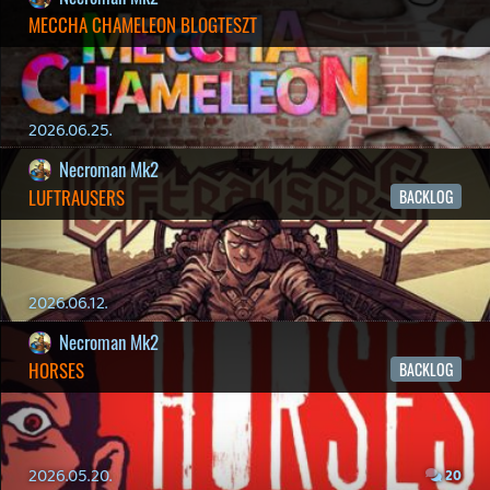
Necroman Mk2
THE EXIT 8
BACKLOG
2026.04.08.
7
axl
AACE COMBAT
AJÁNLÓ
Információk
Oké, értem és elfogadom!
2026.04.04.
4
p34c3
ÁPRILISI VÍÁRADAT
2026.04.03.
4
Necroman Mk2
MY FRIEND PEPPA PIG
BACKLOG