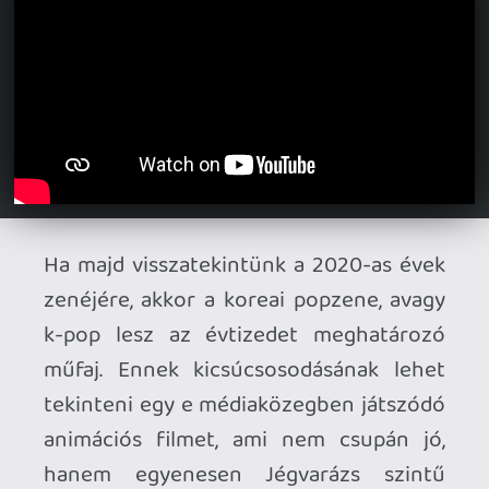
hanem egyenesen Jégvarázs szintű
gigasiker is lett. A K-pop démonvadászok
mindegyik dala fülbemászó, de közülük is
kiemelkedik a Golden, ami a valódi
világunkban is sztárrokká emelte a fiktív
HUNTR/X triót.