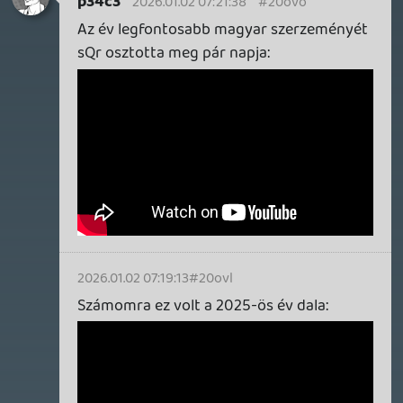
TheReturnOfDVM
2026.01.01 13:20:04
#20oui
Abszolut a Golden😎
axl
2025.12.31 18:48:38
#20osa
Nahát! Egy év, amikor ismerem az Év Dalát
(és még tetszik is). 🙂
B.U.É.K.! 🎉
Stadia HUN
2025.12.31 18:14:46
#20os7
Egyetértek.
Boldog új évet! 🙌