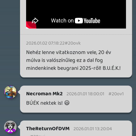
Necroman Mk2
QUAKE CHAMPIONS
FREEPLAY
6 napja
2
Necroman Mk2
WRATH OF THE GODS
FREEPLAY