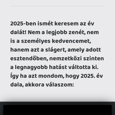
Így ha azt mondom, hogy 2025. év
dala, akkora válaszom:
Ha majd visszatekintünk a 2020-as évek
zenéjére, akkor a koreai popzene, avagy
k-pop lesz az évtizedet meghatározó
műfaj. Ennek kicsúcsosodásának lehet
tekinteni egy e médiaközegben játszódó
animációs filmet, ami nem csupán jó,