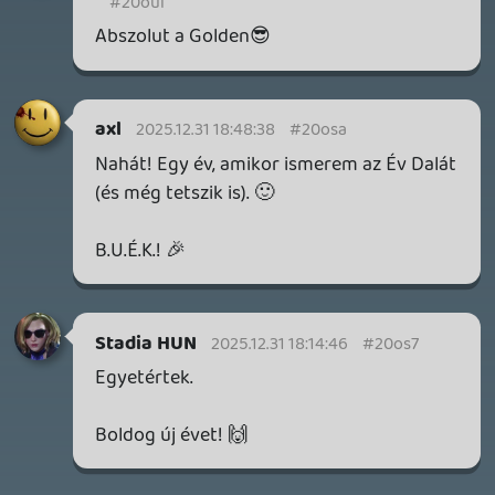
2026.07.22.
1
p34c3
REACH
TESZT
2026.07.10.
2
Necroman Mk2
MECCHA CHAMELEON BLOGTESZT
2026.06.25.
Necroman Mk2
LUFTRAUSERS
BACKLOG
2026.06.12.
Necroman Mk2
HORSES
BACKLOG