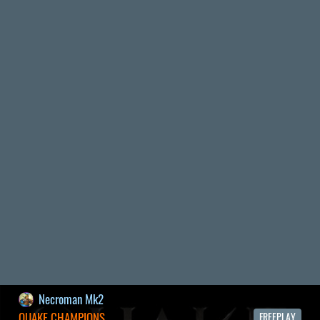
2026.05.20.
20
Bountyy
YAKUZA 7 MIÉRT NEM JÁTSZOL VELE?
2026.05.11.
Necroman Mk2
WVG HALL OF FAME 2026 NYERTESEK
2026.05.07.
3
Necroman Mk2
SILENCE
BACKLOG
2026.04.28.
6
p34c3
EXD - EXTRA DIMENSIONAL
TESZT