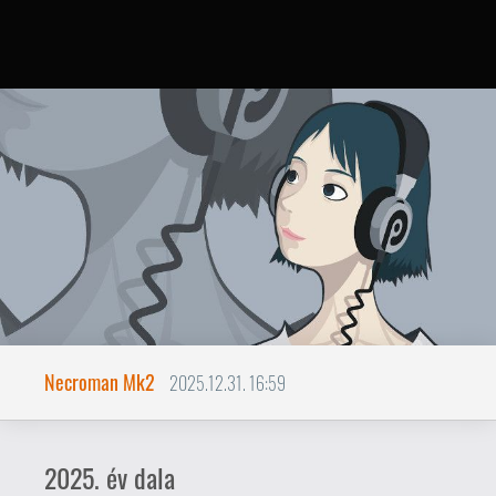
Necroman Mk2
2025.12.31. 16:59
2025. év dala
2025-ben ismét keresem az év
dalát! Nem a legjobb zenét, nem
is a személyes kedvencemet,
hanem azt a slágert, amely adott
esztendőben, nemzetközi szinten
a legnagyobb hatást váltotta ki.