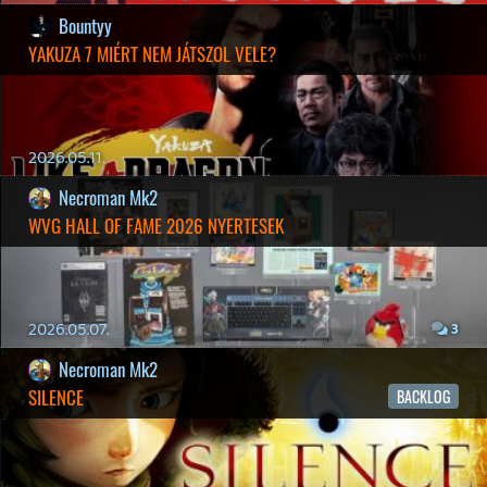
2026.03.29.
2
liquid
MINDEN IDŐK LEGJOBB INTRÓI #2
2026.03.27.
1
liquid
MINDEN IDŐK LEGJOBB INTRÓI #1
2026.03.15.
1
Necroman Mk2
HIGHGUARD - NECRO'S LOG
2026.03.13.
4