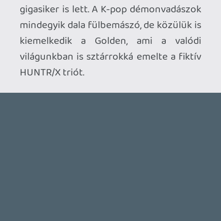
Ahhoz, hogy te is hozzászólj, be kell
jelentkezned!
mcmacko
2026.01.08 21:21:04
#20pm6
Az SP-s kollab ennél is jobb. (Y)
p34c3
2026.01.02 07:19:13
p34c3
2026.01.02 07:21:38
#20ovo
Az év legfontosabb magyar szerzeményét
sQr osztotta meg pár napja: