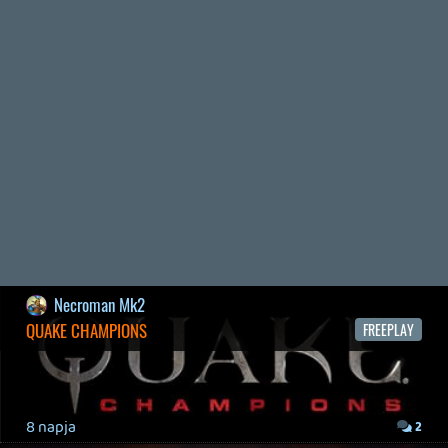
WVG HALL OF FAME 2026 NYERTESEK
2026.05.07.
3
Necroman Mk2
SILENCE
BACKLOG
2026.04.28.
6
p34c3
EXD - EXTRA DIMENSIONAL
TESZT
2026.04.23.
4
p34c3
LITTLE NIGHTMARES VR: ALTERED ECHOES
TESZT
2026.04.23.
3