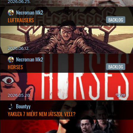
2026.04.04.
4
p34c3
ÁPRILISI VÍÁRADAT
2026.04.03.
4
Necroman Mk2
MY FRIEND PEPPA PIG
BACKLOG
2026.03.29.
2
liquid
MINDEN IDŐK LEGJOBB INTRÓI #2
2026.03.27.
1
liquid
MINDEN IDŐK LEGJOBB INTRÓI #1