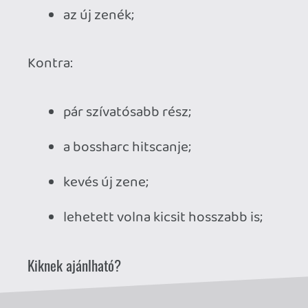
Ahhoz, hogy te is hozzászólj, be kell
jelentkezned!