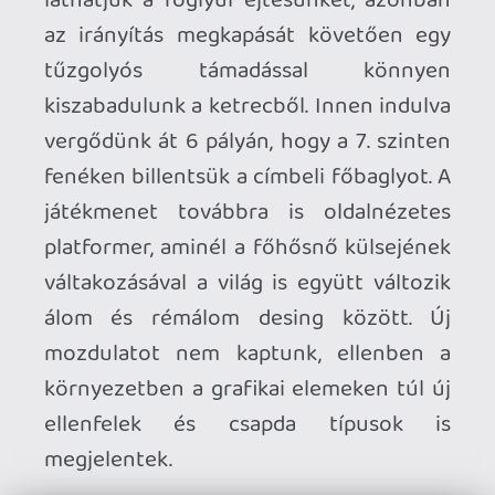
Ami viszont nem változott, az a
nehézség, amit én az alapjáték második
világának szintjének éreztem - nem a
szívatós, kegyetlen fajta, de nem is lesz
sétagalopp. Egy apró, de dicséretes
változás az elődhöz képest a nehézségek
neveinek a módosítása, azaz itt most az
easyt Normálnak hívják, míg a korábbi
normált Hardnak. Utóbbi esetében