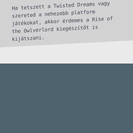
Necroman Mk2
QUAKE CHAMPIONS
FREEPLAY
8 napja
2
Necroman Mk2
WRATH OF THE GODS
FREEPLAY
2026.07.22.
1
p34c3
REACH
TESZT
2026.07.10.
2
Necroman Mk2
MECCHA CHAMELEON BLOGTESZT