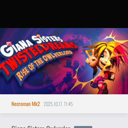
Necroman Mk2
2025.10.17. 11:45
Giana Sisters Owlverlor
BACKLOG
A baglyok nem azok, aminek
látszanak...
Az általam tavaly kijátszott
Giana Sisters:
Twisted Dreams
játékhoz kijött 2013-ban