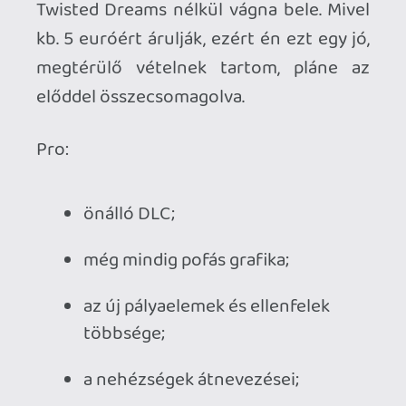
Ha tetszett a Twisted Dreams vagy 
szereted a nehezebb platform 
játékokat, akkor érdemes a Rise of 
the Owlverlord kiegészítőt is 