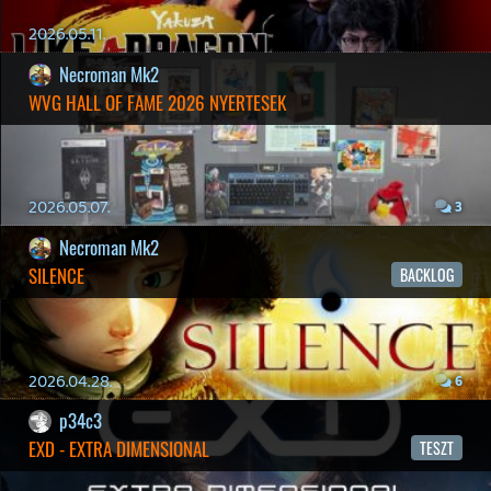
2026.03.15.
1
Necroman Mk2
HIGHGUARD - NECRO'S LOG
2026.03.13.
4