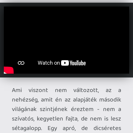
számít leginkább, hogy a korábbi
szinteken mennyi kristályt gyűjtöttünk,
illetve mennyiszer haltunk meg, mert a
bossharc a pálya végi csillagok legalább
felének összegyűjtésével nyitható csak
meg.
A Hardcore és az Überhardcore módok
mellett egy Tutorial is segít az irányítás
begyakorlásában, ha valaki az alap
Twisted Dreams nélkül vágna bele. Mivel
kb. 5 euróért árulják, ezért én ezt egy jó,
megtérülő vételnek tartom, pláne az
előddel összecsomagolva.
Pro:
önálló DLC;