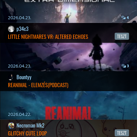
19 éve videójáték minden nap! Copyright 365 Media Kft
Impresszum
|
Hirdetési ajánlatunk
|
Felhasználási feltételek
|
Adatvédelmi elveink
|
Sütik
Hírek
|
Cikkek
|
Podcastok
|
Blogok
|
Gaming Fórum
|
Offtopic Fórum
RSS
|
Blog RSS
|
Podcast RSS
|
Instagram
|
Youtube
|
Facebook
|
Twitter
|
Patreon