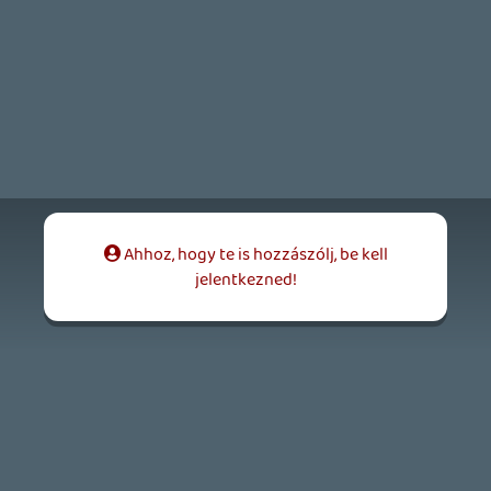
2026.06.25.
Necroman Mk2
LUFTRAUSERS
BACKLOG
2026.06.12.
Necroman Mk2
HORSES
BACKLOG
2026.05.20.
20
Bountyy
YAKUZA 7 MIÉRT NEM JÁTSZOL VELE?
2026.05.11.
Necroman Mk2