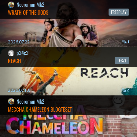
Bountyy
REANIMAL - ELEMZÉS(PODCAST)
2026.04.22.
Necroman Mk2
GLITCHY CUTE LOOP
TESZT
2026.04.14.
11
Necroman Mk2
THE EXIT 8
BACKLOG
2026.04.08.
7
axl
AACE COMBAT
AJÁNLÓ
Információk
Oké, értem és elfogadom!