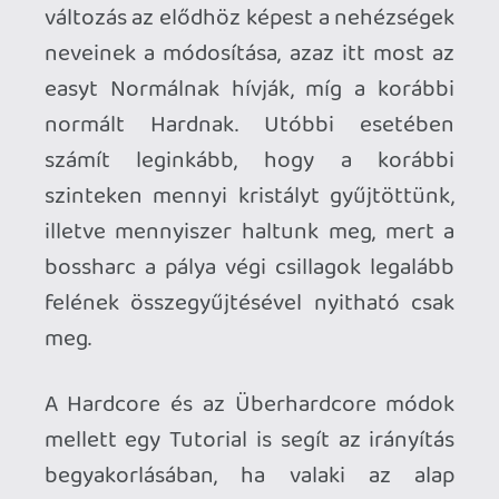
még mindig pofás grafika;
az új pályaelemek és ellenfelek
többsége;
a nehézségek átnevezései;
az új zenék;
Kontra:
pár szívatósabb rész;
a bossharc hitscanje;
kevés új zene;
lehetett volna kicsit hosszabb is;
Kiknek ajánlható?