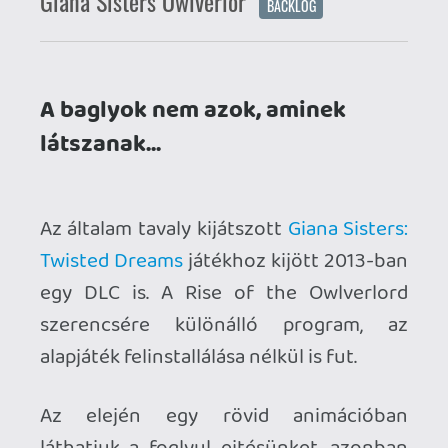
egy DLC is. A Rise of the Owlverlord
szerencsére különálló program, az
alapjáték felinstallálása nélkül is fut.
Az elején egy rövid animációban
láthatjuk a foglyul ejtésünket, azonban
az irányítás megkapását követően egy
tűzgolyós támadással könnyen
kiszabadulunk a ketrecből. Innen indulva
vergődünk át 6 pályán, hogy a 7. szinten
fenéken billentsük a címbeli főbaglyot. A
játékmenet továbbra is oldalnézetes
platformer, aminél a főhősnő külsejének
váltakozásával a világ is együtt változik
álom és rémálom desing között. Új
mozdulatot nem kaptunk, ellenben a
környezetben a grafikai elemeken túl új
ellenfelek és csapda típusok is
megjelentek.