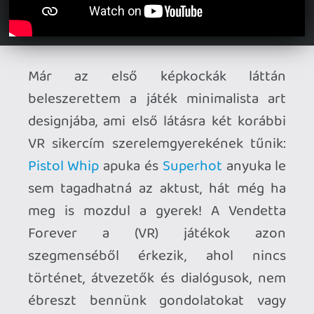
kontrollerek és a 360°-os játéktér
kombinációjaként csakis a virtuális
valóságban értelmezhető. Nem tudunk
szabadon helyzetet változtatni, az
ellenfeleinket likvidálva, azok helyére
ugorva átvesszük aktuális fegyvereiket
és így haladunk a relatíve gyorsan
teljesíthető pályákon ellentől-ellenig. A
nagy akcióhősködésben elrejtett logikai
fejtörő teszi teljessé a kihívást, a
hosszabb pályákon likvidálásuk optimális
sorrendje és a villámgyors, hibátlan
kivitelezése egyaránt fontos. A játékidő
néhány órától több napig terjedhet, attól
függően mennyire kattan rá az ember a
több mint 60 pálya minél tökéletesebb,
akár hibátlan teljesítésére. Normál
nehézségi szinten már jócskán
előfordulnak izzasztó küldetések is, de