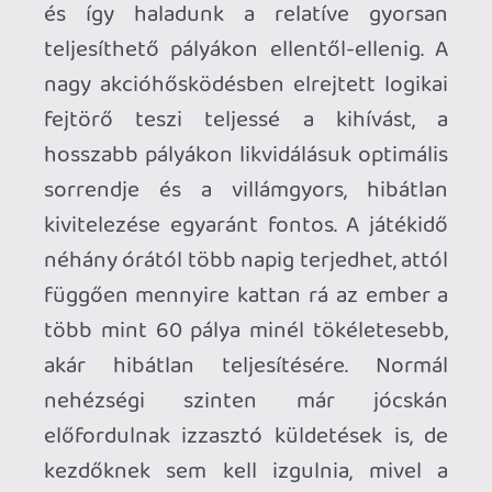
A térben forgás és lövés, a lövedékek előli
kitérés, a tereptárgyak eldobása
egyvalamit kér a játékostól: helyet. Egy
3x3 méteres szabad tér elengedhetetlen
az önfeledt, adrenalindús utazáshoz, de
egy vezetéknélküli headset is igen
ajánlott, ha a szabadság legmagasabb
fokát akarjuk átélni. A számos eltérő
bióm - western, távol-kelet, maffia, kalóz