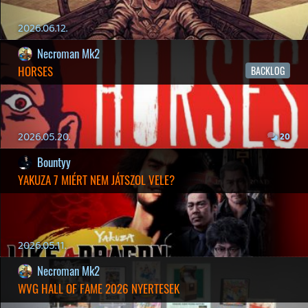
19 éve videójáték minden nap! Copyright 365 Media Kft
Impresszum
|
Hirdetési ajánlatunk
|
Felhasználási feltételek
|
Adatvédelmi elveink
|
Sütik
Hírek
|
Cikkek
|
Podcastok
|
Blogok
|
Gaming Fórum
|
Offtopic Fórum
RSS
|
Blog RSS
|
Podcast RSS
|
Instagram
|
Youtube
|
Facebook
|
Twitter
|
Patreon