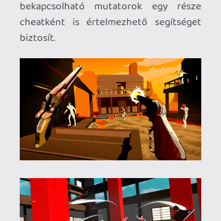
- változatos világokat biztosít és gyakran
inspirálódik ismert filmekből,
jelenetekből. Nincs is magas ára a
látványnak, a Quest 3 könnyedén elbír
vele, egyetlen pillanat egy futam
újraindítása. Néha elhalálozásunk nélkül
is kénytelenek vagyunk az újraindításra
bökni, mivel egy bizonyos idő után
eltűnnek a rosszarcok elejtett fegyverei,
és ha nem teleportáltunk oda időben,
nem tudunk továbbhaladni. Ez ugyan egy
megkérdőjelezhető dijázneri döntés, de
hajlandó vagyok felette szemet hunyni,
mivel a nyúlfarknyi viadalok érezhetően
az egy szuszra végig küzdhető flow-
runokra vannak kihegyezve. Az alkotó
számos apró újítással és szituációval
dobja fel az újabb és újabb pályákat, a
játék egyik legemlékezetesebb