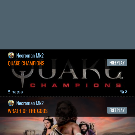
Necroman Mk2
MY FRIEND PEPPA PIG
BACKLOG
2026.03.29.
2
liquid
MINDEN IDŐK LEGJOBB INTRÓI #2
2026.03.27.
1
liquid
MINDEN IDŐK LEGJOBB INTRÓI #1
2026.03.15.
1
Necroman Mk2
HIGHGUARD - NECRO'S LOG