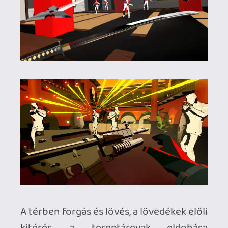
momentuma egy teljes sötétségbe
burkolózott helyszínen úgy
végigszáguldani, hogy csak a
torkolattüzek fényéből tájékozódunk.
Céljaink is gyakran váltakoznak: egy
konkrét célszemély kiiktatása, mindenki
likvidálása, egy tárgy megszerzése, a
menekülés vagy a túszok megmentése
nem hagyja egyhangúvá válni a
játékmenetet.
Hogyan is tehetné, hiszen semmi mása
nincs a Vendetta Forevernek! Az
elődökből merítő, de saját egyéniséget
felmutatni képes akcióorgia a
mintapéldája annak, hogyan lehet egy a
virtuális valóság jelenlét-érzésére
alapozó jó ötletre - mindössze néhány