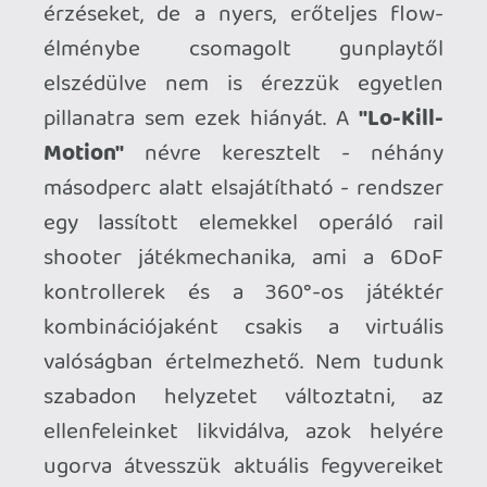
kezdőknek sem kell izgulnia, mivel a
bekapcsolható mutatorok egy része
cheatként is értelmezhető segítséget
biztosít.