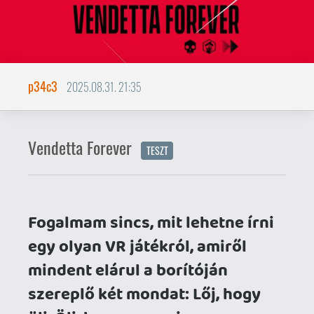
Fogalmam sincs, mit lehetne írni
egy olyan VR játékról, amiről
mindent elárul a borítóján
szereplő két mondat: Lőj, hogy
ölj. Ölj, hogy mozogj.
Mégis valamiért úgy érzem, néhány sort
írnom kell eme méltatlanul alulértékelt
sleeper hitről, talán még némi aktualitása
is van a májusi Steames megjelenés
kapcsán. Az
nDreams
név ismerősen
csenghet a virtuális valóságban
otthonosan mozgóknak (az idén
októberre várható
Reach
mellett a
Fracked
vagy a PSVR2 szemkövetését
játékmenetében alkalmazó
Synapse
alkotói), de a Vendetta Forever esetében