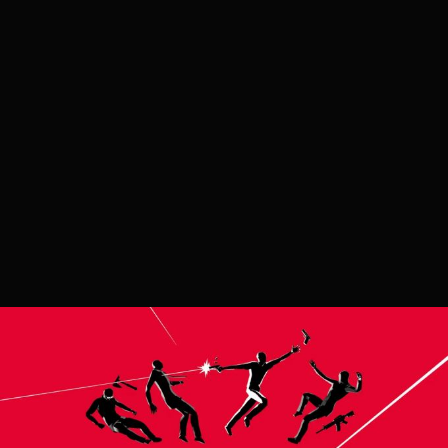
p34c3
2025.08.31. 21:35
Vendetta Forever
TESZT