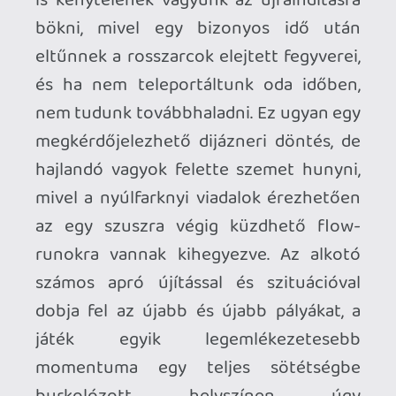
számára pillanatok alatt megtanulható és
sokak számára remek kikapcsolódást
nyújtó indie gyöngyszemek virtuális
polcára.
PLATFORM
[2024] PS VR2, Quest 2/3
(tesztelt), [2025] PC |
KIADÓ
nDreams |
FEJLESZTŐ
MeatSpace Interactive |
MEGJELENÉS
2025. május 8. |
ÁR
19,99
EUR