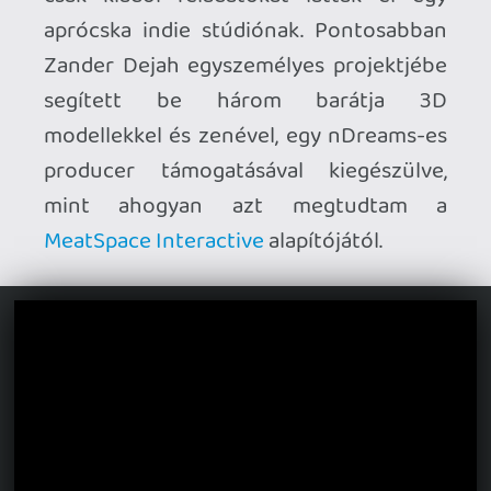
beleszerettem a játék minimalista art
designjába, ami első látásra két korábbi
VR sikercím szerelemgyerekének tűnik:
Pistol Whip
apuka és
Superhot
anyuka le
sem tagadhatná az aktust, hát még ha
meg is mozdul a gyerek! A Vendetta
Forever a (VR) játékok azon
szegmenséből érkezik, ahol nincs
történet, átvezetők és dialógusok, nem
ébreszt bennünk gondolatokat vagy
érzéseket, de a nyers, erőteljes flow-
élménybe csomagolt gunplaytől
elszédülve nem is érezzük egyetlen
pillanatra sem ezek hiányát. A
"Lo-Kill-
Motion"
névre keresztelt - néhány
másodperc alatt elsajátítható - rendszer
egy lassított elemekkel operáló rail
shooter játékmechanika, ami a 6DoF