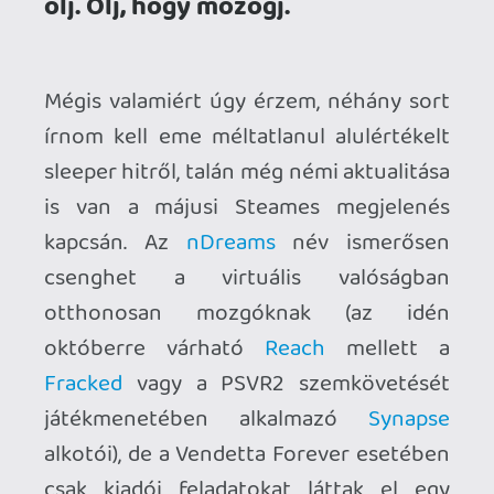
csak kiadói feladatokat láttak el egy
aprócska indie stúdiónak. Pontosabban
Zander Dejah egyszemélyes projektjébe
segített be három barátja 3D
modellekkel és zenével, egy nDreams-es
producer támogatásával kiegészülve,
mint ahogyan azt megtudtam a
MeatSpace Interactive
alapítójától.
Már az első képkockák láttán