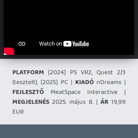
WRATH OF THE GODS
FREEPLAY
2026.07.22.
1
p34c3
REACH
TESZT
2026.07.10.
2
Necroman Mk2
MECCHA CHAMELEON BLOGTESZT
2026.06.25.
Necroman Mk2
LUFTRAUSERS
BACKLOG