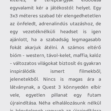
gombot használó egyszerű
játékmenettel operáló - szórakoztató és
kellemes kihívást nyújtó akciójátékot
felhúzni. A stilizált látványvilágot
egyetlen percre sem éreztem kevésnek,
a letisztult játékmenetnek kifejezetten
jó tesz, hogy nem veszünk el a vizualitás
részleteiben, helyette hagy minket
elveszni az "ott vagyok" érzésben. Üzleti
szempontból talán nem volt jó ötlet a
tavalyi év legkiemeltebb VR
megjelenésével, a
Batman: Arkham
Shadow
-al egyszerre indítani, de az Edge
magazin 2024 legjobb VR játékának
választotta, ami elismerésre méltó
különdíjként is felfogható. Nekem
szerencsére nem kell semmi mással
összemérnem, de bátran fel merem tenni
a natívan VR-ra készített, mindenki