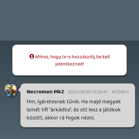
2026.04.28.
6
p34c3
EXD - EXTRA DIMENSIONAL
TESZT
2026.04.23.
4
p34c3
LITTLE NIGHTMARES VR: ALTERED ECHOES
TESZT
Információk
Oké, értem és elfogadom!
2026.04.23.
3
Bountyy
REANIMAL - ELEMZÉS(PODCAST)
2026.04.22.
Necroman Mk2
GLITCHY CUTE LOOP
TESZT