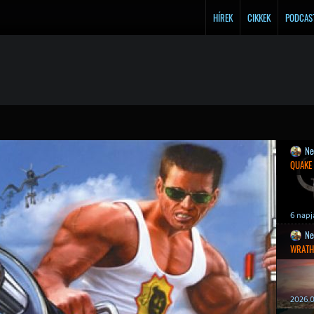
HÍREK
CIKKEK
PODCAS
Ne
QUAKE
6 napj
Ne
WRATH
2026.0