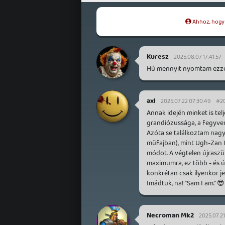
Ahhoz, hogy t
Kuresz
2025.08.07 17:41:57
Hú mennyit nyomtam ezzel,
axl
2025.07.22 07:30:49
#2
Annak idején minket is tel
grandiózussága, a fegyver
Azóta se találkoztam nag
műfajban), mint Ugh-Zan I
módot. A végtelen újraszü
maximumra, ez több - és újf
konkrétan csak ilyenkor j
Imádtuk, na! "Sam I am." 😎
Necroman Mk2
2025.07.21