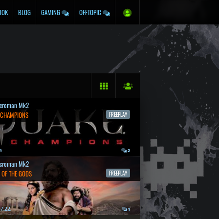
TOK
BLOG
GAMING
OFFTOPIC
croman Mk2
 CHAMPIONS
FREEPLAY
a
2
croman Mk2
 OF THE GODS
FREEPLAY
7.22.
1