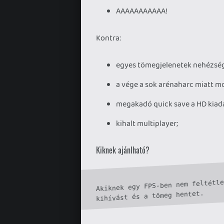
AAAAAAAAAAA!
Kontra:
egyes tömegjelenetek nehézsé
a vége a sok arénaharc miatt m
megakadó quick save a HD kiad
kihalt multiplayer;
Kiknek ajánlható?
Akiknek egy FPS-ben nem feltétle