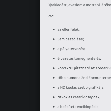
újrakiadást javaslom a mostani játék
Pro:
az ellenfelek;
Sam beszólásai;
a pályatervezés;
élvezetes tömeghentelés;
korrektül játszható az eredeti ve
több humor a 2nd Encounterbe
a HD kiadás szebb grafikája;
titkok és kreatív csapdák;
a beépített enciklopédia;