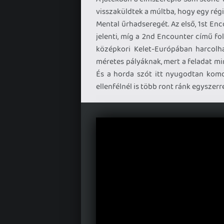
visszaküldtek a múltba, hogy egy rég
Mental űrhadseregét. Az első, 1st En
jelenti, míg a 2nd Encounter című f
középkori Kelet-Európában harcolha
méretes pályáknak, mert a feladat mi
És a horda szót itt nyugodtan komo
ellenfélnél is több ront ránk egyszerre