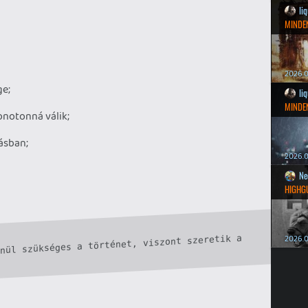
li
MINDEN
2026.0
ge;
li
MINDEN
onotonná válik;
ásban;
2026.0
Ne
HIGHG
nül szükséges a történet, viszont szeretik a 
2026.0