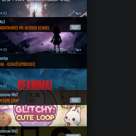
4.23.
4
4c3
 NIGHTMARES VR: ALTERED ECHOES
TESZT
4.23.
3
untyy
AL - ELEMZÉS(PODCAST)
4.22.
croman Mk2
Y CUTE LOOP
TESZT
4.14.
11
croman Mk2