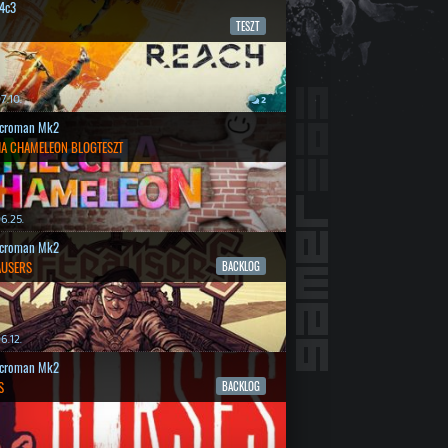
4c3
TESZT
7.10.
2
croman Mk2
A CHAMELEON BLOGTESZT
6.25.
croman Mk2
AUSERS
BACKLOG
6.12.
croman Mk2
S
BACKLOG