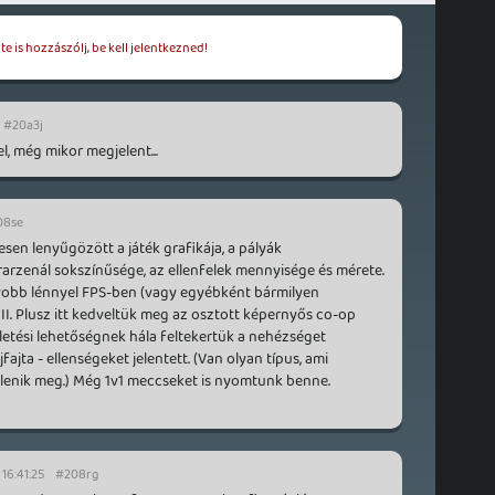
e is hozzászólj, be kell jelentkezned!
#20a3j
 még mikor megjelent...
08se
jesen lenyűgözött a játék grafikája, a pályák
arzenál sokszínűsége, az ellenfelek mennyisége és mérete.
yobb lénnyel FPS-ben (vagy egyébként bármilyen
II. Plusz itt kedveltük meg az osztott képernyős co-op
letési lehetőségnek hála feltekertük a nehézséget
ajta - ellenségeket jelentett. (Van olyan típus, ami
elenik meg.) Még 1v1 meccseket is nyomtunk benne.
 16:41:25
#208rg