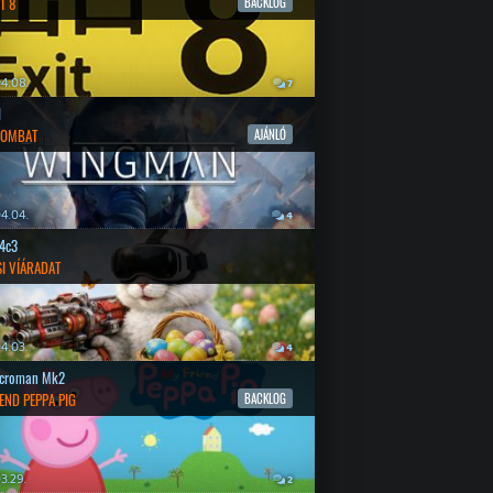
T 8
BACKLOG
4.08.
7
l
COMBAT
AJÁNLÓ
4.04.
4
4c3
SI VÍÁRADAT
4.03.
4
croman Mk2
END PEPPA PIG
BACKLOG
3.29.
2