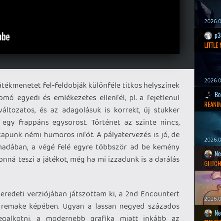
2026.0
p3
LITTLE
2026.0
átékmenetet fel-feldobják különféle titkos helyszínek
Bo
ó egyedi és emlékezetes ellenfél, pl. a fejetlenül
REANIM
áltozatos, és az adagolásuk is korrekt, új stukker
 egy frappáns egysorost. Történet az szinte nincs,
apunk némi humoros infót. A pályatervezés is jó, de
2026.0
rmadában, a végé felé egyre többször ad be kemény
Ne
nná teszi a játékot, még ha mi izzadunk is a darálás
GLITCH
eredeti verziójában játszottam ki, a 2nd Encountert
2026.0
 remake képében. Ugyan a lassan negyed százados
Ne
megalkotni, a modernebb grafika miatt inkább az