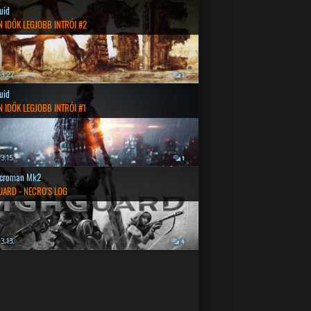
quid
 IDŐK LEGJOBB INTRÓI #2
3.27.
1
quid
 IDŐK LEGJOBB INTRÓI #1
3.15.
1
croman Mk2
UARD - NECRO'S LOG
3.13.
4