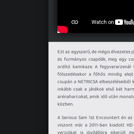
Ezt az egyszerű, de mégis élvezetes j
és furmányos csapdák, meg egy csom
ordító kamikaze. A fegyverarzenál v
fölszedésekor a főhős mindig elejt
csupán a NETRICSA elbeszéléseiből k
inkább csak a játékok első két ha
arénaharcokat, amik idő után monoto
közben.
A Serious Sam 1st Encountert én az 
viszont már a 2011-ben kiadott HD
verziókat is jövőállóra sikerült 