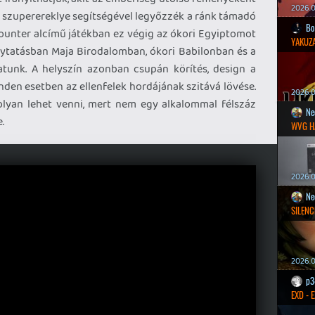
2026.0
i szuperereklye segítségével legyőzzék a ránk támadó
Bo
counter alcímű játékban ez végig az ókori Egyiptomot
YAKUZA
olytatásban Maja Birodalomban, ókori Babilonban és a
tunk. A helyszín azonban csupán körítés, design a
nden esetben az ellenfelek hordájának szitává lövése.
2026.05
lyan lehet venni, mert nem egy alkalommal félszáz
Ne
.
WVG H
2026.0
Ne
SILENC
2026.0
p3
EXD - 