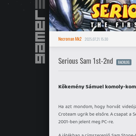
Necroman Mk2
2025.07.21. 15:30
Serious Sam 1st-2nd
BACKLOG
Kőkemény Sámuel komoly-komol
Ha azt mondom, hogy horvát videóját
Croteam ugrik be elsőre. A csapat a 
2001-ben jelent meg PC-re.
A játékban a címszereplő Sam Stone-t