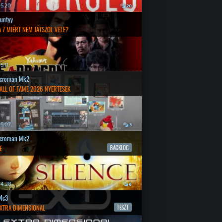
5.20.
20
untyy
 7 MIÉRT NEM JÁTSZOL VELE?
.11.
croman Mk2
ALL OF FAME 2026 NYERTESEK
5.07.
3
croman Mk2
E
BACKLOG
4.28.
6
4c3
EXTRA DIMENSIONAL
TESZT