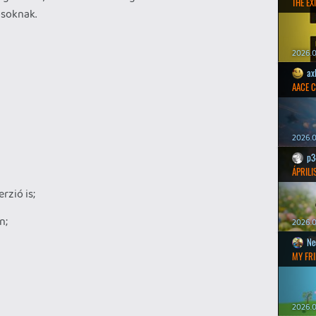
THE EXI
osoknak.
2026.0
ax
AACE 
2026.0
p3
ÁPRILI
rzió is;
n;
2026.0
Ne
MY FRI
2026.0