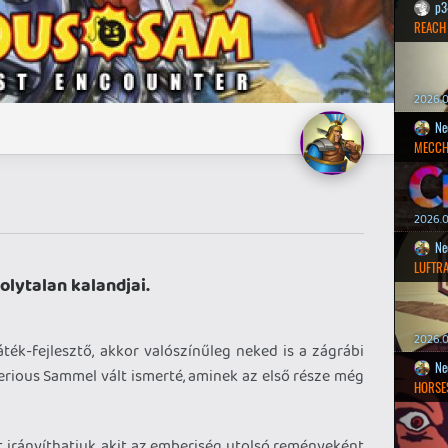
p3
REACH
2026.0
Ne
MECCH
2026.0
Ne
LUFTR
ytalan kalandjai.
2026.0
ék-fejlesztő, akkor valószínűleg neked is a zágrábi
Ne
Serious Sammel vált ismerté, aminek az első része még
HORSE
 irányíthatjuk, akit az emberiség utolsó reményeként