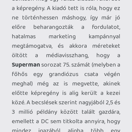
esemény tragikus volta miatt érdemelne
némi figyelmet, ennek hiánya
kifejezetten rossz színben tünteti fel az
amúgy ötlettelennek és unalmasnak
nevezhető művet.
Pedig lett volna bőven potenciál a
témában. A történet elején még maga
Superman beszél a félelemről egy
televíziós talk-show keretében, ahová
meghívták – ez remek alapot adna a
cselekménynek, de az írók nem mennek