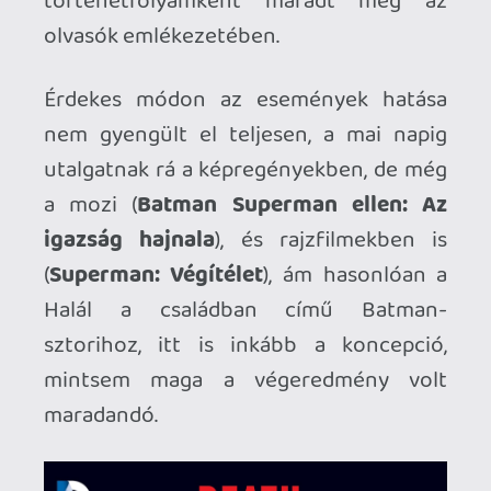
Stadia HUN
2025.07.01 12:22:08
#2075n
Plusz több sorozat is van. A "legelső" az
Action Comics volt, amiben elindultak
Superman történetei. Utána külön lett AC
és Superman is, meg ezer más cím. Plusz
ahogy lentebb írták, a kiadók
rendszeresen újraindítják a sorozatokat,
hogy kicsit megdobják az érdeklődést és
az eladásokat.
Necroman Mk2
2025.06.30 11:10:18
Comedian
2025.06.30 18:07:55
#2073y
Egyszerű, újraindították a sorozatot. Ez
már a vol. 2 volt.
Necroman Mk2
2025.06.30 11:10:18
Necroman Mk2
2025.06.30 11:10:18
#20733