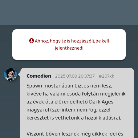
2026.06.12.
Necroman Mk2
HORSES
BACKLOG
2026.05.20.
20
Bountyy
Információk
Oké, értem és elfogadom!
YAKUZA 7 MIÉRT NEM JÁTSZOL VELE?
2026.05.11.
Necroman Mk2
WVG HALL OF FAME 2026 NYERTESEK
2026.05.07.
3
Necroman Mk2