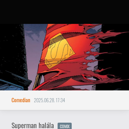
Comedian
2025.06.28. 17:34
Superman halála
COMIX
Bunyózni óraszám .
Ha a ’80-as években a képregényipar egy
új, felnőttesebb és földhözragadtabb
korszakról szólt, akkor a ’90-es évek a
majdnem totális érdektelenségbe fulladó
sorozatok, emiatt pedig a súlyos anyagi
csőd közelébe jutó nagy kiadók kálváriája
miatt volt emlékezetes. Mivel a
képregényfilmek még relatíve kevesen