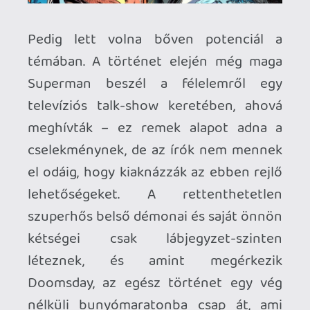
for a Friend
című, szintén maraton-
hosszúságú, képletesen és szó szerinti
értelemben vett gyászmenete, majd
végül zárásként a
Reign of the
Supermen
, mely nem is lett annyira
rossz, két előzményéhez képest pedig
egy kifejezetten remek
történetfolyamként maradt meg az
olvasók emlékezetében.
Érdekes módon az események hatása
nem gyengült el teljesen, a mai napig
utalgatnak rá a képregényekben, de még
a mozi (
Batman Superman ellen: Az
igazság hajnala
), és rajzfilmekben is
(
Superman: Végítélet
), ám hasonlóan a
Halál a családban című Batman-
sztorihoz, itt is inkább a koncepció,