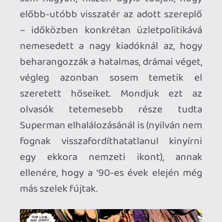
főhős egy grandiózus csata végén
meghal) még az is megvette, akinek
előtte képregény is alig került a kezei
közé. A becslések szerint nagyjából 2,5 és
3 millió példány között talált gazdára,
emellett a DC sem titkolta annyira, hogy
mindez igazából aligha több egy
hatalmas marketingfogásnál.
A
Superman halála
valószínűleg Michael
Bay és Zack Snyder kedvenc képregénye.
Hogy miért? Története gyakorlatilag
nincs, viszont tömény akció annál inkább:
az egész alapsztori kimerül annyiban,
hogy egy Doomsday nevű rusnya,
kegyetlen és erős gonosz, maga a
fékezhetetlen, legyőzhetetlen őserő
(akinek az eredetéről ebben a
történetfolyamban szó szerint semmit