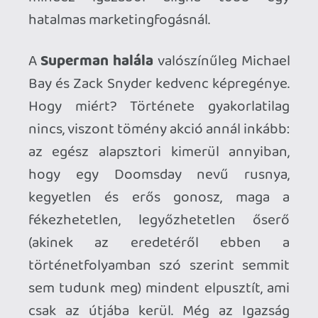
el odáig, hogy kiaknázzák az ebben rejlő
lehetőségeket. A rettenthetetlen
szuperhős belső démonai és saját önnön
kétségei csak lábjegyzet-szinten
léteznek, és amint megérkezik
Doomsday, az egész történet egy vég
nélküli bunyómaratonba csap át, ami
körülbelül 130 oldalon keresztül folyik.
Láthatóan mind az írók, mind a rajzolók
majd meggebedtek, hogy minél
grandiózusabb és látványosabb
akciójeleneteket találjanak ki ennek a
mindent eldöntő csatának, azonban a
hangulat bármennyire is epikus, egy idő
után már nem képes elfeledtetni az
unalomba fulladó önismétlést és az
épkézláb sztori hiányát.