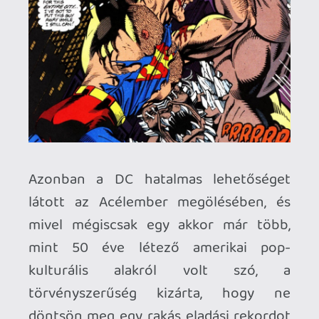
sem tudunk meg) mindent elpusztít, ami
csak az útjába kerül. Még az Igazság
Ligája C-kategóriás hősei sem tudják
megfékezni, így hát Supermanre vár a
cseppet sem veszélytelen a feladat, hogy
megállítsa őt, ám ez még az Acélember
számára is túlságosan nagy falatnak
bizonyul. A nyúlfarknyinál is sokkal
rövidebb és érdektelenebb sztorit
persze a látvánnyal, na meg az esemény
drámaiságának súlyával próbálták meg a
kompenzálni, viszont valljuk be, utóbbi
már akkor sem működött túlságosan, és
mivel azóta tudjuk, hogy Superman nem
sokáig pihent a koporsóban (sőt,
feltámadása óta is meghalt még egy
párszor), a maradék hatását is végleg
elveszítette. Tekintve, hogy ezen