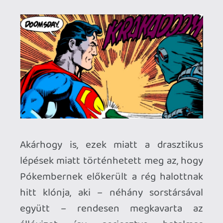
Bőregérről, utóbb kiderült, ezeknek a
fordulatoknak nem sok hatása volt a
jövőre nézve, legalábbis nem annyi, mint
amennyire az akkori olvasók számítottak
– hiába, akkoriban még viszonylag
újszerűnek számítottak ezek a dolgok,
ma meg már gyakorlatilag nincs olyan
neves szuperhős, akivel kapcsolatban
még ne húztak volna elő egy ilyen
kártyát.
Így van ez a nagy elhalálozásokkal is:
annak idején ritkaságszámba ment,
viszont azóta lassan már mindennapossá
válik, hogy a karakterek (és itt most nem
csak a Batman, Pókember kaliberű
hősökre kell gondolni) minimum
szökőévente megjárják egyszer oda-