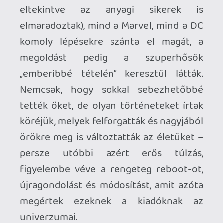
Akárhogy is, ezek miatt a drasztikus
lépések miatt történhetett meg az, hogy
Pókembernek előkerült a rég halottnak
hitt klónja, aki – néhány sorstársával
együtt – rendesen megkavarta az
állóvizet, így gerjesztve hatalmas
felfordulást, nem csak a karakter
életében, hanem saját képregényeiben is,
amit a rajongók tömeges értetlenkedése
követett. De említhetném azt is, amikor
Bane eltörte Batman gerincét, így egy
időre tolószékbe kényszerítve Sötét
Lovagot. Helyét más hősök vették át, de
legyen szó akár a Falmászóról, akár a