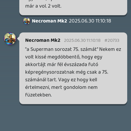
2026.04.03.
4
Necroman Mk2
MY FRIEND PEPPA PIG
BACKLOG
2026.03.29.
2
liquid
MINDEN IDŐK LEGJOBB INTRÓI #2
2026.03.27.
1
liquid
MINDEN IDŐK LEGJOBB INTRÓI #1
2026.03.15.
1
Necroman Mk2
HIGHGUARD - NECRO'S LOG