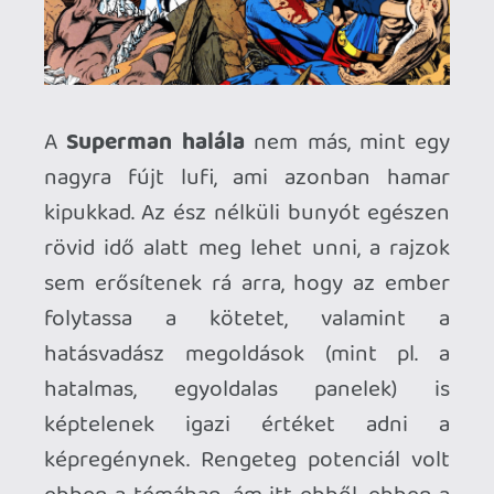
Ahhoz, hogy te is hozzászólj, be kell
jelentkezned!
Comedian
2025.07.09 20:37:37
#207xk
Spawn mostanában biztos nem lesz,
kivéve ha valami csoda folytán megjelenik