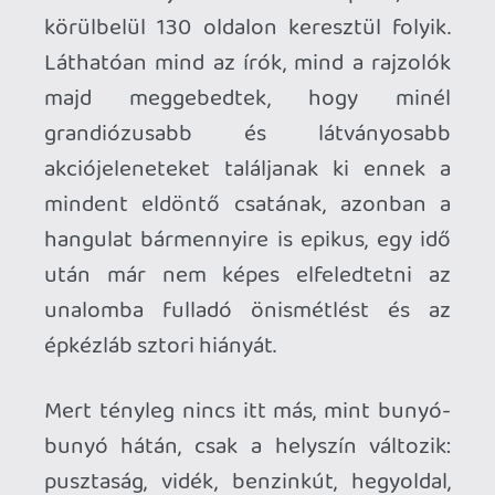
mintsem maga a végeredmény volt
maradandó.