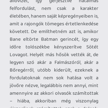
vissza a túlvilágot. Súlya nincs, izgalma
sem nagyon, hiszen úgyis tudjuk, hogy
előbb-utóbb visszatér az adott szereplő
– időközben konkrétan üzletpolitikává
nemesedett a nagy kiadóknál az, hogy
beharangozzák a hatalmas, drámai véget,
végleg azonban sosem temetik el
szeretett hőseiket. Mondjuk ezt az
olvasók tetemesebb része tudta
Superman elhalálozásánál is (nyilván nem
fognak visszafordíthatatlanul kinyírni
egy ekkora nemzeti ikont), annak
ellenére, hogy a ’90-es évek elején még
más szelek fújtak.