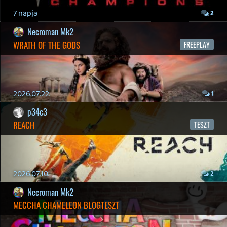
Gaming Fórum
|
Offtopic Fórum
RSS
|
Blog RSS
|
Podcast RSS
|
Instagram
|
Youtube
|
Facebook
|
Twitter
|
Patreon