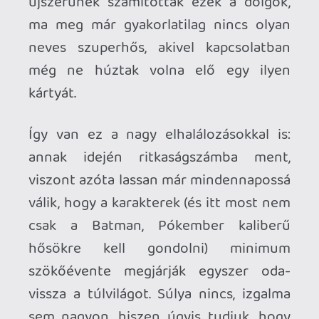
Azonban a DC hatalmas lehetőséget
látott az Acélember megölésében, és
mivel mégiscsak egy akkor már több,
mint 50 éve létező amerikai pop-
kulturális alakról volt szó, a
törvényszerűség kizárta, hogy ne
döntsön meg egy rakás eladási rekordot
a képregény. A kiadó tett is róla, hogy ez
ne történhessen máshogy, így már jó
előre beharangozták a fordulatot,
hatalmas marketing kampánnyal
megtámogatva, és akkora méreteket
öltött a médiavisszhang, hogy a
Superman
sorozat 75. számát (melyben a