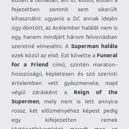
az évek óta előrendelhető Dark Ages
magyarul (szerintem nem fog, ezzel
keresztet is vethetünk a hazai kiadásra).
Viszont bőven lesznek még cikkek idei és
korábbi megjelenésekről is, mint pl. egy-
két Kingpines Batman, Pókember, Old Man
Logan-sorozat, talán a Blade Runner 2019
és Dredd bíró is.
Hwopapa
2025.07.07 18:39:16
Hwopapa
2025.07.07 18:39:16
#207t8
Ajánlom a Superman: Doomed-ot is, ahol
valami hibridet hoznak elő a Superman /
Doomsday kereszteződéséből és ott is
hasonlóan érdekes lett a végeredmény.
Most, hogy ömlik a Spawn Omnibus
újrakiadás, fogsz azokról is írni? Már a
hetedi omnibus jön idén és azt hiszem
elmennek a 300. részig is.