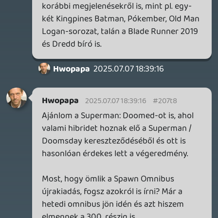
SILENCE
BACKLOG
2026.04.28.
6
p34c3
EXD - EXTRA DIMENSIONAL
TESZT
2026.04.23.
4
p34c3
LITTLE NIGHTMARES VR: ALTERED ECHOES
TESZT
2026.04.23.
3
Bountyy
REANIMAL - ELEMZÉS(PODCAST)
2026.04.22.