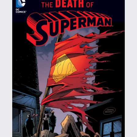
"a Superman sorozat 75. számát" Nekem ez
volt kissé megdöbbentő, hogy egy
akkortájt már fél évszázada futó
képregénysorozatnak még csak a 75.
számánál tart. Vagy ez hogy kell
értelmezni, mert gondolom nem
füzetekben.