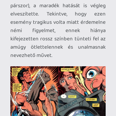
A
Superman halála
nem más, mint egy
nagyra fújt lufi, ami azonban hamar
kipukkad. Az ész nélküli bunyót egészen
rövid idő alatt meg lehet unni, a rajzok
sem erősítenek rá arra, hogy az ember
folytassa a kötetet, valamint a
hatásvadász megoldások (mint pl. a
hatalmas, egyoldalas panelek) is
képtelenek igazi értéket adni a
képregénynek. Rengeteg potenciál volt
ebben a témában, ám itt ebből, ebben a
fejezetben semmit sem sikerült
kihasználni: ugyanis a DC annak idején
úgy döntött, az Acélember halálát nem is
egy, hanem mindjárt három felvonásban
szeretné elmesélni. A
Superman halála
ezek közül az első. Ezt követte a
Funeral