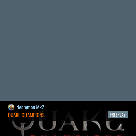
19 éve videójáték minden nap! Copyright 365 Media Kft
Impresszum
|
Hirdetési ajánlatunk
|
Felhasználási feltételek
|
Adatvédelmi elveink
|
Sütik
Hírek
|
Cikkek
|
Podcastok
|
Blogok
|