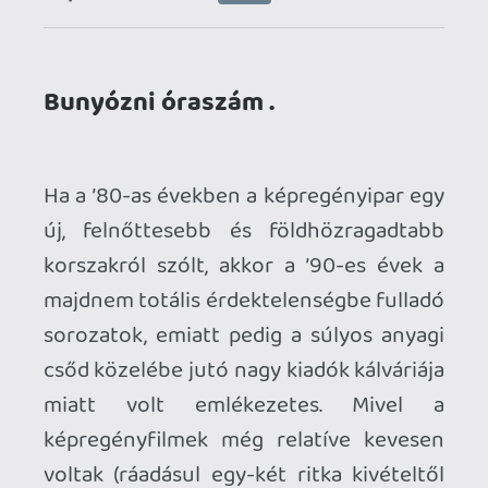
voltak (ráadásul egy-két ritka kivételtől
eltekintve az anyagi sikerek is
elmaradoztak), mind a Marvel, mind a DC
komoly lépésekre szánta el magát, a
megoldást pedig a szuperhősök
„emberibbé tételén” keresztül látták.
Nemcsak, hogy sokkal sebezhetőbbé
tették őket, de olyan történeteket írtak
köréjük, melyek felforgatták és nagyjából
örökre meg is változtatták az életüket –
persze utóbbi azért erős túlzás,
figyelembe véve a rengeteg reboot-ot,
újragondolást és módosítást, amit azóta
megértek ezeknek a kiadóknak az
univerzumai.