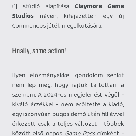
parancsokaként a teljesen eltérő
képességekkel és felszereléssel
rendelkező katonáival kell közöttük
rendet vágni, valamint ellenséges
vonalak mögötti szabotázsakciókat
végrehajtani. A zsáner kulcsszava még
mindig a LÁTÓMEZŐ, egy jobb kattintás a
német bakákra és aktiválódik a mágikus
körcikk, amelynek közelebbi élénkzöld
sávjában azonnal kiszúrják embereinket,
távolabbi halványabb és immáron
szaggatott sávjában csak álló
pozitúrában. A grafika semmit sem
változott a Commandos 2 óta, pontosan
ugyanolyan lenyűgöző az Origins
látványvilága is.