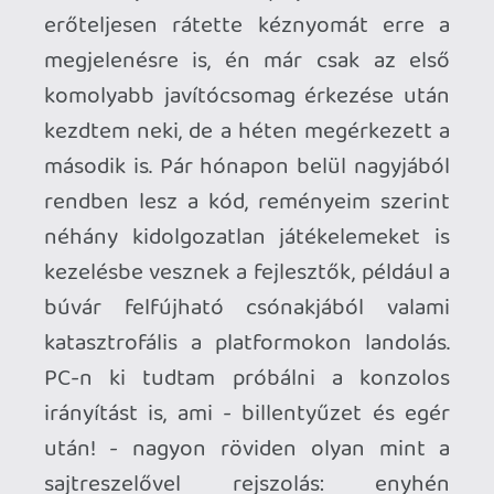
most, mert sokukkal rendelkezem ilyen-
olyan formában: a Commandos 1-3,
Shadow Tactics, Aiko's Choice és a
Desperados III megvannak Steam-en. A
Shadow Gambit benne van ez e havi
Humble Choice-ban. A Desperados 1-2 és a
Legend of Sherwood (plusz a Shadow
Tactics még egyszer) megvannak GOG-on.
Utóbbi lemezes újságmellékletként, a D2
pedig dobozos eredetiben is, de annak
manapság kevés a relevanciája.
A Desperados tényleg jól fut, nemrég
játszottam végig megint és neked is csak
ajánlani tudom. (Mondjuk én a GOG-os
változatot Heroic Launcher-en keresztül,
de nem hinném, hogy az számítana.)
Viszont hiába támogatja már natívan a
szélesvásznú felbontásokat a legújabb
frissítés óta, mégis inkább egy rajongói
widescreen patch-et javasolok hozzá,
mert gyárilag ezt úgy érték el, hogy
vertikálisan levágtak a képből, így