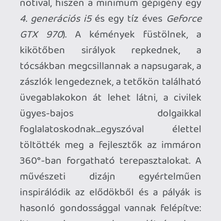
vált, de veteránok még így is
p34c3 of
cake
-nek érezhetik.
Green Beret
: Csalirádiójából kirúghatja a
limitált darabszámú akksit az elcsalt
őr...már persze ha elég időt hagyunk neki
rá, párszor lehet pótolni talált darabokkal.
Sapper
: A medvecsapda síppal
kombinálva csendes gyilkológéppé
változtatja a nagy durrantót.