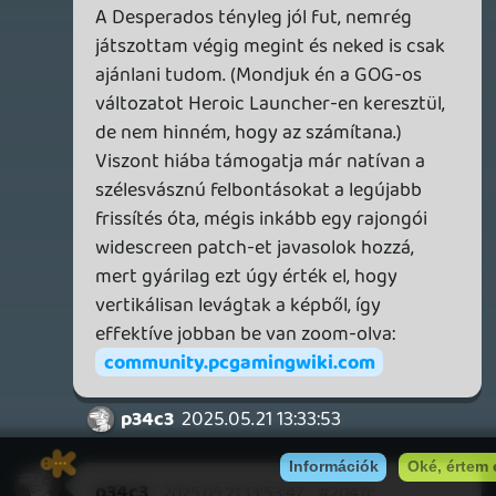
MECCHA CHAMELEON BLOGTESZT
2026.06.25.
Necroman Mk2
LUFTRAUSERS
BACKLOG
2026.06.12.
Necroman Mk2
HORSES
BACKLOG
2026.05.20.
20
Bountyy
YAKUZA 7 MIÉRT NEM JÁTSZOL VELE?
2026.05.11.