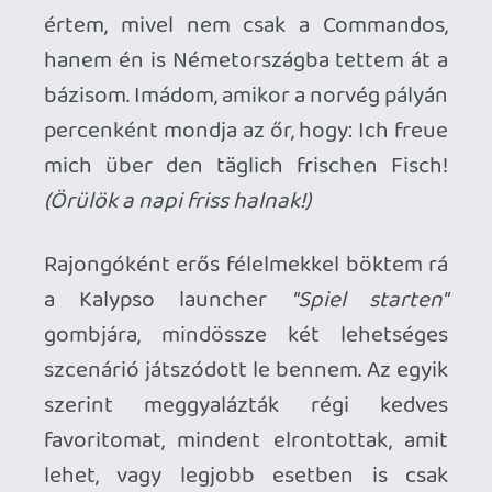
vagy legalábbis jó részüket - már
alkalmazták, nem véletlenül magasztalták
annyit a műfaj rajongói és a sajtó, valami
előrelépést le kellett tenniük az asztalra.
Igazság szerint akkor lett volna hitelesebb
a kritikám, ha játszottam volna ezekkel is
és szélesebb rálátásom lenne a valós idejű
lopakodós taktikai játékokra. De nincs.
Kicsit olyan hülyén is hangzik, kb. olyan,
mint valaki aki nem játszik FPS-el, csak a
Doom-al, vagy nem játszik RTS-el, csak az
Age of Empires-el.
A Desperados első részével és a Robin
Hooddal egészen biztosan játszottam, de
sajnos 25 év távlatából nem igazán
emlékszem a részletekre, valószínűleg nem
gyakoroltak rám akkora hatást, mint a
Commandos. A Shadow Tactics sok-sok
éve ott van már a Steam-accountomon
(azt hiszem egy magyar print gamer
magazin teljes játéka volt, míg az Aiko's
Choice az Epic Games Store ajándéka