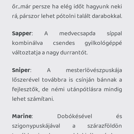
PC-n ki tudtam próbálni a konzolos
irányítást is, ami - billentyűzet és egér
után! - nagyon röviden olyan mint a
sajtreszelővel rejszolás: enyhén
szórakoztató, de leginkább fájdalmas. A
sztorimesélés és a párbeszédek soha
nem tartoztak a sorozat erősségei közé,
nincs ez ezúttal sem másképp és
őszintén szólva nem is nagyon
hiányoltam a megszokott, klisés military
kerettörténetnél többet. Sokkal
fontosabb, hogy a teljesen eltérő taktikát
igénylő aktuális csapatösszetételünk és
az egyre terjedelmesebb térképek
változatos játékélményt és
sokféleképpen teljesíthető feladatokat
kínálnak. Az embereink szövegei jópofák,
most már a fritzek dumáit is tökéletesen