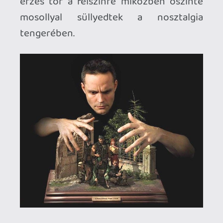
"A Commandos sorozatnak volt a
legnagyobb szerepe abban, hogy a
videojátékok váltak a
szenvedélyemmé."
- állapítottam meg
néhány éve egy korábbi
bejegyzésemben
, amikor is
kiválasztottam addigi életem négy
legmeghatározóbb játékát. Végtelen
órákon át bámultam meredten a
Behind
Enemy Lines, a Beyond the Call of Duty, a
Men of Courage és a Destination Berlin
második világháborús diorámáit,
miközben megszállottan kerestem a
leggyengébb láncszemeket a Harmadik
Birodalom hadigépezetében. Acsik és
trófeák híján
Caparzo
bajtársammal
karöltve újabb és újabb kihívásokat
találtunk ki magunknak: egyetlen