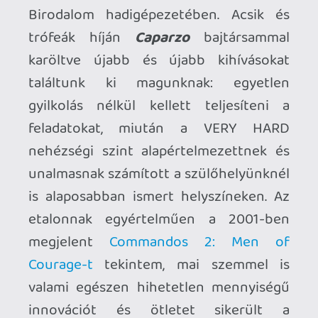
már-már a játszhatatlanság határát
súroló állapotban kiadott
Commandos 2
HD Remaster
volt. Idővel rendbetették a
portékájukat - majd érkezett a kevésbé
népszerű
Commandos 3 HD Remaster
is -
de sokkal érdekesebb bejelentés volt egy
új stúdió alapítása
Claymore Game
Studios
néven, kifejezetten egy új
Commandos játék megalkotására.
Finally, some action!
Ilyen előzményekkel gondolom senkit
nem lep meg, hogy rajtuk tartottam a
szemem. A 2024-es megjelenést végül -
kiváló érzékkel - nem erőltette a kiadó,
egy iszonyúan bugos demó után fél évvel