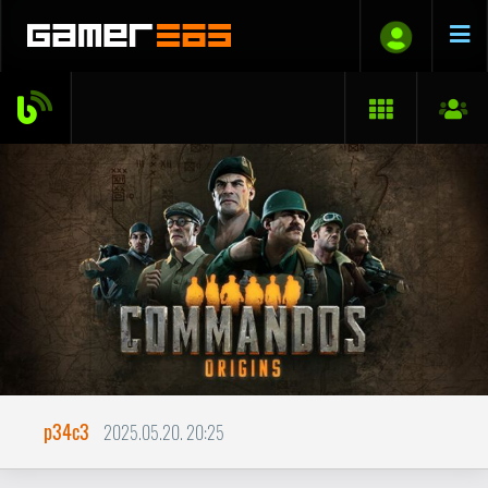
p34c3
2025.05.20. 20:25
Commandos: Origins
BLOGTESZT
A Pyro Studios 1998-ban debütált