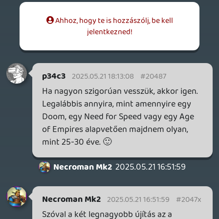
Az éjszakai pálya fényforrásai vagy a
testeket elnyelő rejtekhelyek pontosan
ugyanígy működnek a Mimimi játékaiban,
ahogy a "balesetek" és a posztjukról
elcsalhatatlan, elit ellenfelek is.
A síppal kombinált medvecsapda egy az
egyben Yuki / Hector védjegye a Shadow
Tactics-ból, illetve a Desperados III-ból. Az
őrök figyelmének elterelése és lekötése
szintén előbbiből Aiko egyik
leghasznosabb képessége. (Mondjuk az ő
eszköztárát javarészt épp a Commandos
kéme inspirálta.)
A Command Mode pedig a Showdown
Mode a Desperados III-ból, de
időmegállítás nélkül jelen volt már a
Desperados első részében és a Robin
Hood: The Legend of Sherwood-ban
(Quick Action) vagy a Shadow Tactics-ban
(Shadow Mode néven) is.