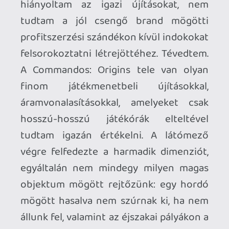
az égő dekket.
Az ellenséget két nagy csoportra lehet
osztani: a hagyományos katonákat
könnyű bolonddá tenni, de az őröket,
mesterlövészeket, géppuskafészek-
lakókat lehetetlen elmozdítani
őrhelyükről, likvidálásuk csakis ott
lehetséges. Elszórtan a környezet által
kínált lehetőségekkel is tizedelhetjük a
germánokat, szegények mérgesen
szidják valamelyik bajtársukat, amiért az
nem rögzített jól egy magasban lógó
konténert, vagy nem szigetelt
kellőképpen egy elektromos kábelt és
ezáltal valaki életét követelte a "baleset".
Maximális osonkodással kombináltam a
veterán nehézségi szintet, azaz egyetlen
egy észlelést és riadót sem