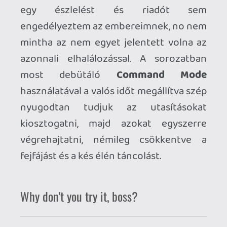
Ahhoz, hogy te is hozzászólj, be kell
jelentkezned!
p34c3
2025.05.21 18:13:08
#20487
Ha nagyon szigorúan vesszük, akkor igen.
Legalábbis annyira, mint amennyire egy
Doom, egy Need for Speed vagy egy Age
of Empires alapvetően majdnem olyan,
mint 25-30 éve. 🙂
Necroman Mk2
2025.05.21 16:51:59
Necroman Mk2
2025.05.21 16:51:59
#2047x
Szóval a két legnagyobb újítás az a