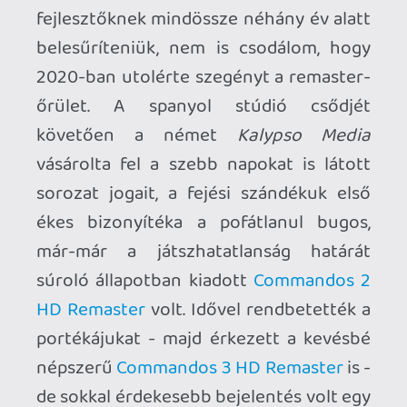
érkezett csak a teljes változat - többek
között első napos
Game Pass
címként -
amire némi habozás után rá is vetettem
magam Steamen május elején. Ízléses és
letisztult menü fogadott a jól
megszokott katonás zenei témaval, a
beállításoknál örömmel konstatáltam a
UWQHD (3440 X 1440) felbontású
monitorom támogatását és már
töltődött is az első, tutorialként is
funkcionáló pálya, magától értetődően a
legkeményebb "VETERAN" nehézségi
szinten. A
Gonzo Suarez
ék által
lefektetett stabil alapok szinte semmit
nem változtak a kezdetek óta. A
madártávlatból követett izometrikus
nézetű virtuális terepasztalok
hemzsegnek a fritzektől, a játékosnak
egy elit kommandós egység