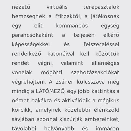
wasistdasra, közelre zoomolva még csak
szépnek sem nevezném a játékot és az
animációk is csak az szükséges
minimumot hozzák. Szerencsére soha
nem kell annyira ráközelítenünk az
eseményekre, hogy ez szembetűnő
legyen, a jól megszokott távolabbi
nézőpontból meg simán hozza az
műfajtól elvárt minőséget. Aminek
egyáltalán nincs magas ára, a
meglehetősen elavult
GeForce RTX
2080Ti
-vel mindent maximumra tekerve
is kényelmesen hozta 60-80
képkocka/másodperces értéket a
fentebb említett felbontáson (de
boomerek is próbálkozhatnak céges
notival, hiszen a minimum gépigény egy
4. generációs i5
és egy tíz éves
Geforce
GTX 970
). A kémények füstölnek, a