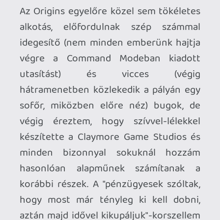
forgatható terep és a megállítható idő,
minden másban majdnem olyan, mint a
legelső rész?
axl
2025.05.21 15:25:00
#2047p
Én se játszottam az összessel, messze
nem. Sőt, csak a Desperados-t és a
Shadow Tactics-ot vittem végig. (Igaz,
utóbbit kétszer is, előbbit rengetegszer.) A
Commandos-ból egészen sokáig jutottam
a Behind Enemy Lines-ban és a Beyond
the Call of Duty-ban (utóbbival játszottam
hamarabb), de az utána következő részek
már teljesen kimaradtak. (Pedig a 2-3
megvan Steam-en.) A Legend of
Sherwood-ot és a Desperados 2-t szintén
elkezdtem, de félbemaradtak. A
Desperados III-nak a demóját próbáltam ki
és ennyi.
Azért is kezdtem a szervezett pótlásukba