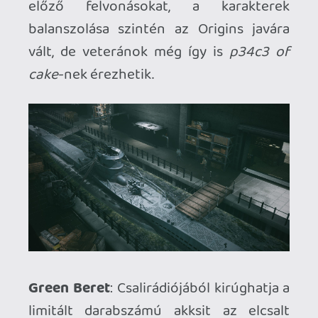
hátramenetben közlekedik a pályán egy
sofőr, miközben előre néz) bugok, de
végig éreztem, hogy szívvel-lélekkel
készítette a Claymore Game Studios és
minden bizonnyal sokuknál hozzám
hasonlóan alapműnek számítanak a
korábbi részek. A "pénzügyesek szóltak,
hogy most már tényleg ki kell dobni,
aztán majd idővel kikupáljuk"-korszellem
erőteljesen rátette kéznyomát erre a
megjelenésre is, én már csak az első
komolyabb javítócsomag érkezése után
kezdtem neki, de a héten megérkezett a
második is. Pár hónapon belül nagyjából
rendben lesz a kód, reményeim szerint
néhány kidolgozatlan játékelemeket is
kezelésbe vesznek a fejlesztők, például a
búvár felfújható csónakjából valami
katasztrofális a platformokon landolás.