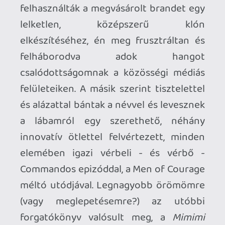
tavaly), de éppen csak ránéztem, egy órám
van benne, annak ellenére, hogy tisztában
vagyok a jelentőségével. A Desperados III-
ból itt figyel a polcomon a PS4-es
Collector's Edition, mivel élek-halok a
westernért, de abban is alig van pár órám,
a medvecsapda most már nekem is
beugrott. Nagyon tetszett a játék, de
sajnos én ezeket képtelen vagyok
kontrollerrel játszani, olyan érzés mintha
fél lábbal kellene futóversenyen részt
vennem...ugyanakkor régi cimborám tökre
elvan PS-en is velük és szerinte teljesen
szokható az irányítás.
Úgy érzem most annyira újra felfedeztem
magamnak a stílust a PC-vel egyetemben,
hogy mindet be fogom pótolni! Köszönöm
a Sumerian Six-et, nagyon bejött így
elsőre, a Desperados III után szerintem az
fog következni, de már ott figyel a
Steamemen a Partisans 1941 is, illetve a