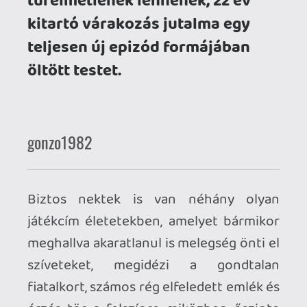
Biztos nektek is van néhány olyan
játékcím életetekben, amelyet bármikor
meghallva akaratlanul is melegség önti el
szíveteket, megidézi a gondtalan
fiatalkort, számos rég elfeledett emlék és
érzés tör a felszínre miközben őszinte
mosollyal süllyedtek a nosztalgia
tengerében.