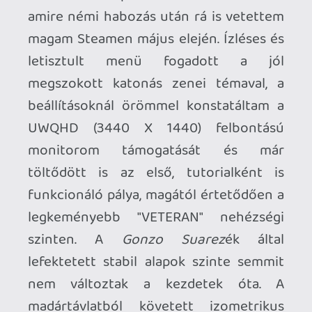
Mielőtt felkapnád a fejed kedves olvasó,
természetesen csupán az
emlékezetemben élő, erőteljesen
idealizált képpel összevetve, a
valóságban technikailag nyilvánvalóan
nem tudja felvenni a versenyt a tesztelt
trónkövetelővel még a HD Remaster sem.
Az
Unreal Engine 5
teszi a dolgát,
hidegrázós élmény visszatérni a modern
köntösbe bújt, szemet gyönyörködtető
autentikus II. világháborús helyszínekre,
de ne számítson senki túl nagy