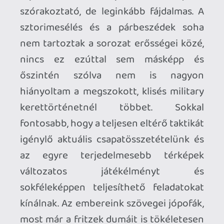
effektíve jobban be van zoom-olva:
community.pcgamingwiki.com
p34c3
2025.05.21 13:33:53
Információk
Oké, értem és elfogadom!
p34c3
2025.05.21 13:53:47
#2047c
A németeknél különösen megy ez a stílus,
nem csak a Mimimi, hanem a Desperadost
és a Robin Hoodot készítő Spellbound
Entertainment is idevalósi. Biztos nem ok
nélkül vették meg a Commandos jogokat,
azzal most már igazi RTT (real-time
tactics) nagyhatalommá váltak. A lentebb
említett játékok meg mind kelet-
európaiak, a Sumerian Six és a War
Mongrels lengyel, a Partisans 1941 orosz.
Stadia HUN
2025.05.21 10:02:27
p34c3
2025.05.21 13:33:53
#20478
Sejtettem, hogy a Mimimi játékok ezeket -