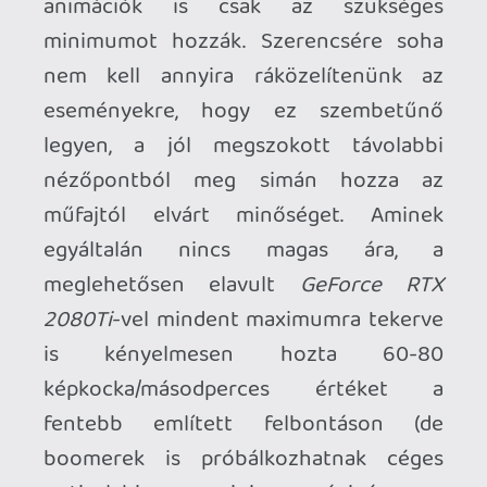
mögött hasalva nem szúrnak ki, ha nem
állunk fel, valamint az éjszakai pályákon a
távolabbi zónában kúszva is észrevesz az
ellenség, ha egy külső fényforrás világítja
meg az adott területet. A pályákon
szétszórt rejtekhelyek (bokor, hóbucka,
ponyva) szintén hasznos újításnak
bizonyultak, ide tudjuk az
ártalmatlanított ellenfelek testét
elrejteni, hogy ne okozzanak több
fejfájást haladásunkban. Az inventory
rendszer kukázását eleinte ugyan
fájlaltam, de el kell ismernem, hogy
ezáltal csak még nagyobb hangsúly
került a taktikázásra. Néhány OP
képesség túlontúl könnyűvé tette az
előző felvonásokat, a karakterek
balanszolása szintén az Origins javára