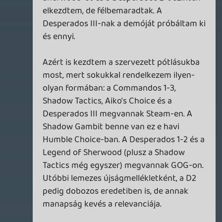
kapott Shadow Tactics. Tudnak ezek a
németek!
Necroman Mk2
QUAKE CHAMPIONS
FREEPLAY
7 napja
2
Necroman Mk2
WRATH OF THE GODS
FREEPLAY
2026.07.22.
1
p34c3
REACH
TESZT
2026.07.10.
2
Necroman Mk2