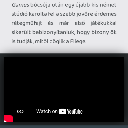
War Mongrelsről is hallottam jókat. Aztán
nem kizárt még az sem, hogy nekiugrok az
első Desperadosnak, az is megvan
Steamen és amellett hogy szépen
öregedett még problémamentesen is fut.
axl
2025.05.21 11:52:52
axl
2025.05.21 11:52:52
#2046p
Nyilván az eredeti Commandos fektette le
a stílus alapköveit, amire a műfaj akkori és
újabb képviselői egyaránt építkeznek,
szóval nem volna elegáns pont ezt a
szériát lopással megvádolni, de az általad
felsorolt nagy innovációkat kivétel nélkül
mind ezekből a későbbi követőkből
szedték:
A különböző magasságú fedezékek
(amelyek mögött hasalva nem-, de állva
észrevesznek) a 2001-es, első Desperados-
ban is megvoltak.