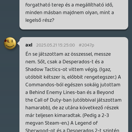
Ettől függetlenül ha tisztességesen
rendbe szedik néhány javítással,
valószínűleg be fogom szerezni, de most a
Shadow Tactics - Aiko's Choice -
Desperados III - Shadow Gambit a kitűzött
sorrend. Plusz nemrég találtam rá a
tavalyi, számomra teljesen fű alatt
megjelent és nagyon ígéretesnek tűnő
Sumerian Six-re:
store.steampowered.com
Stadia HUN
2025.05.21 10:02:27
#20467
Öröm látni, amikor valaki talál magának
egy játékot (játéksorozatot), amiért tud
rajongani. Az ilyen "commandoslike"
játékokat eddig csak tisztes távolból
csodáltam, de nagyon szeretnék
beleugrani ebbe a stílusba. Van GPU-m,
úgyhogy lehet pont ez az Origins lesz az
alany, vagy a nemrég axl-től ajándékba