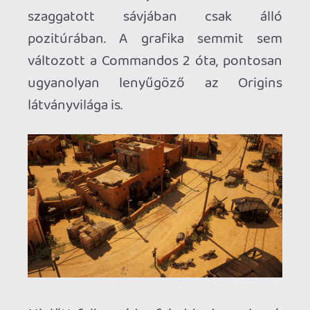
kikötőben sirályok repkednek, a
tócsákban megcsillannak a napsugarak, a
zászlók lengedeznek, a tetőkön található
üvegablakokon át lehet látni, a civilek
ügyes-bajos dolgaikkal
foglalatoskodnak...egyszóval élettel
töltötték meg a fejlesztők az immáron
360°-ban forgatható terepasztalokat. A
művészeti dizájn egyértelműen
inspirálódik az elődökből és a pályák is
hasonló gondossággal vannak felépítve:
itt semmi sem csak egy látványelem,
ebben a játékban az utolsó tartálynak,
sziklának, hordónak, homokzsáknak,
pecunak vagy bármilyen más elhelyezett
épületnek, tereptárgynak fontos szerepe
van a játékmenetben.