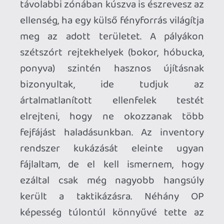
engedélyeztem az embereimnek, no nem
mintha az nem egyet jelentett volna az
azonnali elhalálozással. A sorozatban
most debütáló
Command Mode
használatával a valós időt megállítva szép
nyugodtan tudjuk az utasításokat
kiosztogatni, majd azokat egyszerre
végrehajtatni, némileg csökkentve a
fejfájást és a kés élén táncolást.
Why don't you try it, boss?
Az Origins egyelőre közel sem tökéletes
alkotás, előfordulnak szép számmal
idegesítő (nem minden emberünk hajtja
végre a Command Modeban kiadott
utasítást) és vicces (végig