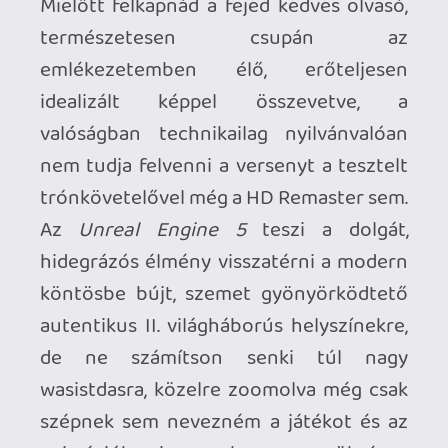
Yeah, and what else?
A demót kipróbálva megkönnyebbültem,
hogy érintetlenül hagyták a sokszor
bizonyított és hibátlanul működő
játékmechanikákat, ezzel egyidejűleg
hiányoltam az igazi újításokat, nem
tudtam a jól csengő brand mögötti
profitszerzési szándékon kívül indokokat
felsorokoztatni létrejöttéhez. Tévedtem.
A Commandos: Origins tele van olyan
finom játékmenetbeli újításokkal,
áramvonalasításokkal, amelyeket csak
hosszú-hosszú játékórák elteltével
tudtam igazán értékelni. A látómező
végre felfedezte a harmadik dimenziót,
egyáltalán nem mindegy milyen magas
objektum mögött rejtőzünk: egy hordó