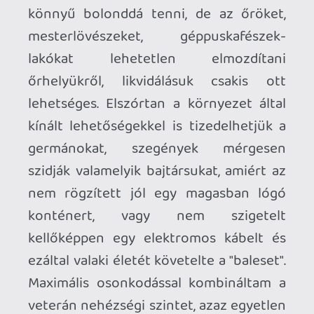
felületeiken. A másik szerint tisztelettel
és alázattal bántak a névvel és levesznek
a lábamról egy szerethető, néhány
innovatív ötlettel felvértezett, minden
elemében igazi vérbeli - és vérbő -
Commandos epizóddal, a Men of Courage
méltó utódjával. Legnagyobb örömömre
(vagy meglepetésemre?) az utóbbi
forgatókönyv valósult meg, a
Mimimi
Games
búcsúja után egy újabb kis német
stúdió karolta fel a szebb jövőre érdemes
rétegműfajt és már első játékukkal
sikerült bebizonyítaniuk, hogy bizony ők
is tudják, mitől döglik a Fliege.