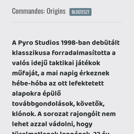
klasszikusa forradalmasította a
valós idejű taktikai játékok
műfaját, a mai napig érkeznek
hébe-hóba az ott lefektetett
alapokra épülő
továbbgondolások, követők,
klónok. A sorozat rajongóit nem
lehet azzal vádolni, hogy
türelmetlenek lennének, 22 év
kitartó várakozás jutalma egy
teljesen új epizód formájában
öltött testet.
gonzo1982