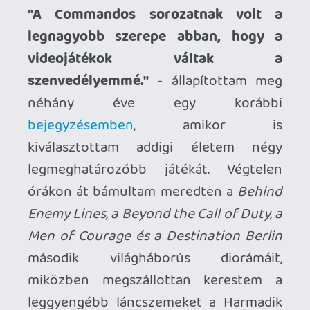
gyilkolás nélkül kellett teljesíteni a
feladatokat, miután a VERY HARD
nehézségi szint alapértelmezettnek és
unalmasnak számított a szülőhelyünknél
is alaposabban ismert helyszíneken. Az
etalonnak egyértelműen a 2001-ben
megjelent
Commandos 2: Men of
Courage-t
tekintem, mai szemmel is
valami egészen hihetetlen mennyiségű
innovációt és ötletet sikerült a
fejlesztőknek mindössze néhány év alatt
belesűríteniük, nem is csodálom, hogy
2020-ban utolérte szegényt a remaster-
őrület. A spanyol stúdió csődjét
követően a német
Kalypso Media
vásárolta fel a szebb napokat is látott
sorozat jogait, a fejési szándékuk első
ékes bizonyítéka a pofátlanul bugos,