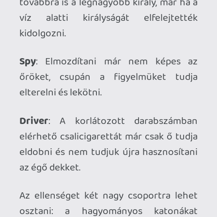
értem, mivel nem csak a Commandos,
hanem én is Németországba tettem át a
bázisom. Imádom, amikor a norvég pályán
percenként mondja az őr, hogy: Ich freue
mich über den täglich frischen Fisch!
(Örülök a napi friss halnak!)
Rajongóként erős félelmekkel böktem rá
a Kalypso launcher
"Spiel starten"
gombjára, mindössze két lehetséges
szcenárió játszódott le bennem. Az egyik
szerint meggyalázták régi kedves
favoritomat, mindent elrontottak, amit
lehet, vagy legjobb esetben is csak
felhasználták a megvásárolt brandet egy
lelketlen, középszerű klón
elkészítéséhez, én meg frusztráltan és
felháborodva adok hangot
csalódottságomnak a közösségi médiás