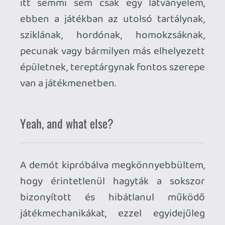
Sniper
: A mesterlövészpuskája
lőszerével továbbra is csínján bánnak a
fejlesztők, de némi utánpótlásra mindig
lehet számítani.
Marine
: Dobókésével és
szigonypuskájával a szárazföldön
továbbra is a legnagyobb király, már ha a
víz alatti királyságát elfelejtették
kidolgozni.
Spy
: Elmozdítani már nem képes az
őröket, csupán a figyelmüket tudja
elterelni és lekötni.
Driver
: A korlátozott darabszámban
elérhető csalicigarettát már csak ő tudja
eldobni és nem tudjuk újra hasznosítani