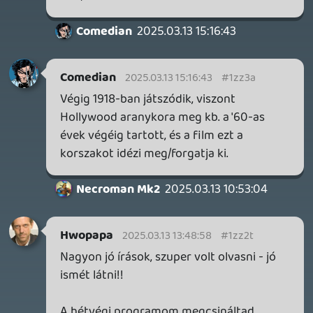
2026.04.08.
7
axl
AACE COMBAT
AJÁNLÓ
2026.04.04.
4
p34c3
ÁPRILISI VÍÁRADAT
2026.04.03.
4
Necroman Mk2
MY FRIEND PEPPA PIG
BACKLOG
2026.03.29.
2
liquid