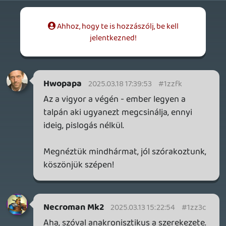
2026.04.23.
4
p34c3
LITTLE NIGHTMARES VR: ALTERED ECHOES
TESZT
2026.04.23.
3
Bountyy
REANIMAL - ELEMZÉS(PODCAST)
2026.04.22.
Necroman Mk2
GLITCHY CUTE LOOP
TESZT
2026.04.14.
11
Necroman Mk2
THE EXIT 8
BACKLOG