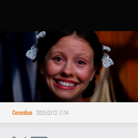
Comedian
2025.03.12. 17:14
Pearl
KRITIKA
Mia Goth baltával darabolja szét
Hollywood aranykorát.
Ti West az
X
című filmjében a horror és a
pornó műfajának hasonlóságaira, egyben
különbségeire mutatott rá, ennél fogva
jóval okosabb, intelligensebb és
komplexebb volt egy átlagos tucat-
slashernél. Brutális és vérbő szórakozást
prezentált ugyan, de emellett sokkal