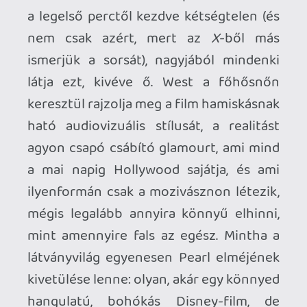
csalódottságát, gyászát és haragját, ami
elutasította és használt rongyként dobta
félre. Végül nem sztár lesz belőle, hanem
gyilkos, és bármennyire nem méltó az
együttérzésre, mégis szinte már
megsajnáljuk őt. Ahogy suttogva,
hadarva, akadozva, majd ordítva beszéli ki
érzéseit és az angyali értetlenségből
eljut a gyilkos ösztön felismeréséig, Mia
Goth minden mozdulata, hanglejtése,
minden egyes apró arcrándulása
visszatükrözi a karakter fejében dúló
embertelen káoszt. És afelől senkinek se
legyenek kétségei, hogy ha egy olyan
világban élnénk, amiben az Amerikai
Filmakadémia kicsit komolyabban venné
a horror műfajt, ezért az alakításért Goth
csont nélkül bezsebelné az Oscar-díjat.