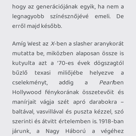
Elege van abból, hogy férje a fronton
harcol, elege van édesanyja ridegségből,
aki elnyomja és csak egy senkiházi
koloncként tekint rá, elege van a nap 24
órájában ápolásra szoruló félholt apjából,
és a reggeltől estig tartó robotból a
családi farmon. Úgy érzi, hogy ő többre
hivatott, ezért csak egyetlen kiút létezik
a számára: sztár akar lenni, az a szent
meggyőződése, hogy a világ rá vár,
pusztán vannak akadályok a szürke
hétköznapi élet és a csillaggá válás
között, amiket le kell küzdeni. Legbelül