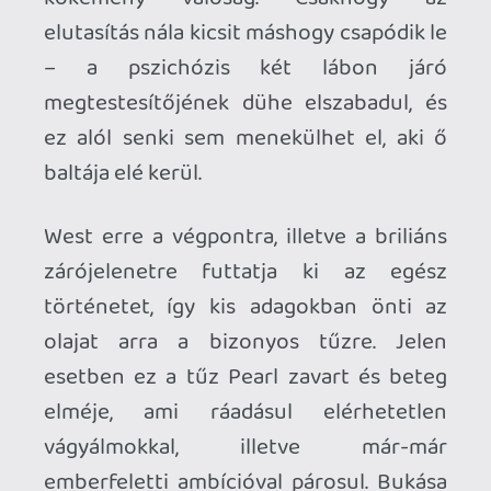
vasvillával nyakon szúrja Clarke Gable-t,
és természetesen Judy Garland sem
ússza meg, ő feldarabolva végzi egy
aligátor gyomrában. Az, hogy konkrétan
miért, az éveken át tartó meg nem értés,
szeretethiány, vagy a Hollywoodot és a
sztárrá válást ígérő suttogó szavak, vagy
mert a siker kapuját jelentő táncos
meghallgatáson nem őt választották ki,
hanem egy tradicionális amerikai
szépséget, az mindegy. Pearl dühének és
pszichéjének lángjai olyan magasra
csapnak fel, hogy a tűz mindenkit
felperzsel, aki a közelében van.
Mindennek pedig az a 8 perces vágatlan
monológ az abszolút csúcspontja,
amelyben Pearl abba a világba kiabálja
bele élete összes bánatát, fájdalmát,