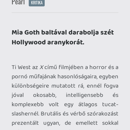
mélyebb, lelombozóan örökérvényű
témákat feszegetett, legyen szó az
öregedésről vagy a szexualitásról – így
több lett annál, mint amit a nézők
elvárnak egy ilyen filmtől. Sokaknak pont
ezért nem tetszett: a horror ugyanis még
mindig egy lenézett zsáner, amelynek
rajongótábora nem akar társadalmi
allegóriákat, aktualitásokra való
reflektálást, vagy épp erőteljes drámai
vonalat, csupán naturalisztikus gyilokot,
ínycsiklandó belezést, gore-t és jump
scare-eket. Szóval színtiszta, olcsó
rémületet, és ennek köszönhetően a
különböző alkotók pontosan eme
igények szerint lövik be a filmjeik
színvonalát – az már egy másik dolog,
hogy a zsáner pont emiatt vegetál.