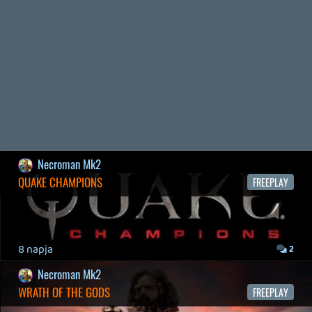
19 éve videójáték minden nap! Copyright 365 Media Kft
Impresszum
|
Hirdetési ajánlatunk
|
Felhasználási feltételek
|
Adatvédelmi elveink
|
Sütik
Hírek
|
Cikkek
|
Podcastok
|
Blogok
|
Gaming Fórum
|
Offtopic Fórum
RSS
|
Blog RSS
|
Podcast RSS
|
Instagram
|
Youtube
|
Facebook
|
Twitter
|
Patreon