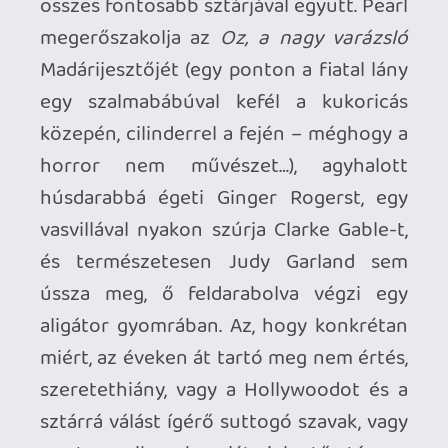
könnycseppekbe rejtve, a vérfagyasztó
grimasza mögött segítségért kiált,
műmosolyán keresztül könyörög a
megértését és az empátiáért, amiben
sosem volt és sosem lehet része. A
cselekmény elejétől a végéig remekül
dolgozik a karakter alá: minden jelenet
róla szól, mindig ő van a középpontban,
minden kis mozzanat a gyilkos
megszületését hivatott elősegíteni, a
diszfunkcionális családtól kezdve a
mozigépész által elhúzott
mézesmadzagon át egészen az utolsó
lökésig, azaz a táncos meghallgatásig
bezárólag (ahol horrorból hirtelen
átmegyünk a zenés műfajba, ami
egyébként tökéletesen passzol Pearl
figurájához), ilyenformán a karaktert
nyugodtan oda lehet tenni a zsáner