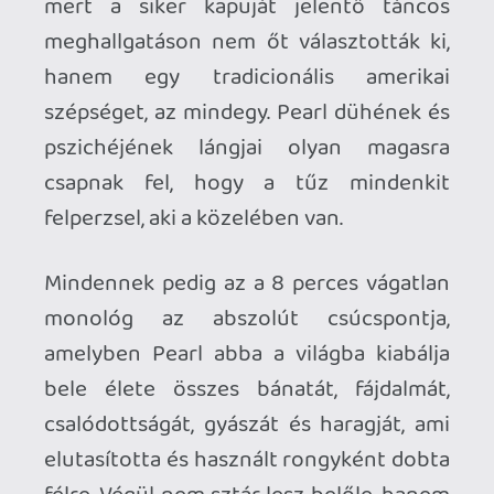
legnagyobbjai közé – olyan örökérvényű
alakok mellé, mint Annie Wilkes, Carrie
White és Norma Desmond.
Már az
X
sem volt egy mindennapi film, de
Ti West a
Pearl
lel olyan magasra tette a
lécet, amit azóta is csak nagyon kevés
vonatkozó alkotás tudott megközelíteni.
Kevesebb, mint egy slasher, ám jóval
több, mint egy horror, ami nem kizárólag
mély témákat boncolgat (és
istenigazából nem is egy történetet akar
elmesélni, hanem egy komplett
esettanulmányt mutat be egy
szellemileg megbomlott gyilkosról), de
emellett önállóan is nagyszerűen megáll
a lábán, már csak azért is, mert
lényegében teljesen újraértelmezi annak