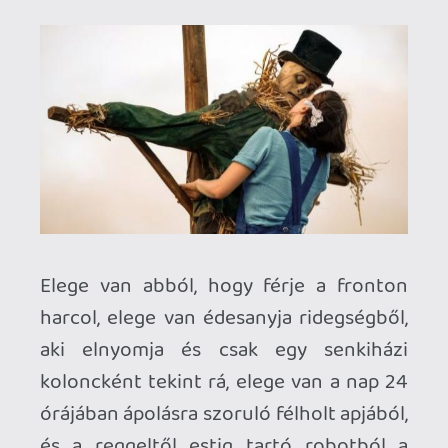
vágyálmokkal, illetve már-már
emberfeletti ambícióval párosul. Bukása
a legelső perctől kezdve kétségtelen (és
nem csak azért, mert az
X
-ből más
ismerjük a sorsát), nagyjából mindenki
látja ezt, kivéve ő. West a főhősnőn
keresztül rajzolja meg a film hamiskásnak
ható audiovizuális stílusát, a realitást
agyon csapó csábító glamourt, ami mind
a mai napig Hollywood sajátja, és ami
ilyenformán csak a mozivásznon létezik,
mégis legalább annyira könnyű elhinni,
mint amennyire fals az egész. Mintha a
látványvilág egyenesen Pearl elméjének
kivetülése lenne: olyan, akár egy könnyed
hangulatú, bohókás Disney-film, de
közben nagyon nem az, és West ezt már a
nyitójelenetben tudatosítja bennünk.