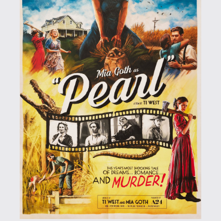
Necroman Mk2
QUAKE CHAMPIONS
FREEPLAY
8 napja
2
Necroman Mk2
WRATH OF THE GODS
FREEPLAY
2026.07.22.
1
p34c3
REACH
TESZT