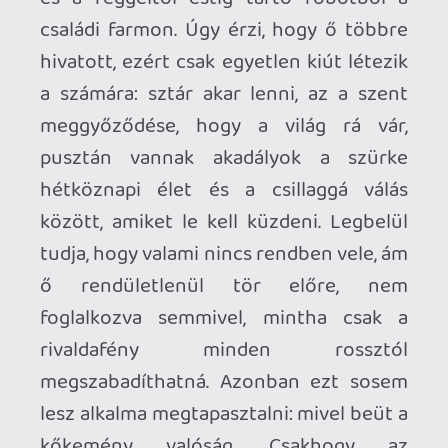
Nem csak kifigurázza, hanem egyenesen
szegecses bakanccsal tapossa az
álomgyár régmúlt korszakát, annak
összes fontosabb sztárjával együtt. Pearl
megerőszakolja az
Oz, a nagy varázsló
Madárijesztőjét (egy ponton a fiatal lány
egy szalmabábúval kefél a kukoricás
közepén, cilinderrel a fején – méghogy a
horror nem művészet…), agyhalott
húsdarabbá égeti Ginger Rogerst, egy