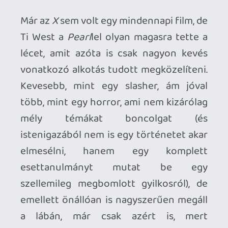
Hollywood aranykora meg kb. a '60-as
évek végéig tartott, és a film ezt a
korszakot idézi meg/forgatja ki.
Necroman Mk2
2025.03.13 10:53:04
Hwopapa
2025.03.13 13:48:58
#1zz2t
Nagyon jó írások, szuper volt olvasni - jó
ismét látni!!
A hétvégi programom megcsináltad,
mindhárom filmet meglessük asszonnyal.
Necroman Mk2
2025.03.13 10:53:04
#1zz2d
A film végig 1918-ban játszódik? Mert a
felsorolt sztárok mind később váltak
híressé.