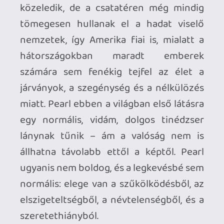
tudja, hogy valami nincs rendben vele, ám
ő rendületlenül tör előre, nem
foglalkozva semmivel, mintha csak a
rivaldafény minden rossztól
megszabadíthatná. Azonban ezt sosem
lesz alkalma megtapasztalni: mivel beüt a
kőkemény valóság. Csakhogy az
elutasítás nála kicsit máshogy csapódik le
– a pszichózis két lábon járó
megtestesítőjének dühe elszabadul, és
ez alól senki sem menekülhet el, aki ő
baltája elé kerül.
West erre a végpontra, illetve a briliáns
zárójelenetre futtatja ki az egész
történetet, így kis adagokban önti az
olajat arra a bizonyos tűzre. Jelen
esetben ez a tűz Pearl zavart és beteg
elméje, ami ráadásul elérhetetlen