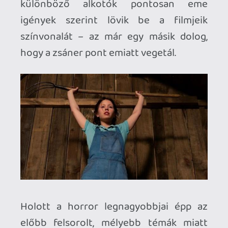
nem folytatás, hanem egy előzmény, ami
az
X
-ben látható, fiatalságát sirató
kegyelten gyilkos öregasszony
fiatalkorát mutatja be, akit csakúgy, mint
az első részben, ismét Mia Goth kelt
életre – méghozzá olyan elemi erővel,
hogy az generációjának egyik, ha nem a
legnagyobb színésznőjévé emeli. De
erről majd később.
Amíg West az
X
-ben a slasher aranykorát
mutatta be, miközben alaposan össze is
kutyulta azt a ’70-es évek dögszagtól
bűzlő texasi miliőjébe helyezve a
cselekményt, addig a
Pearl
ben
Hollywood fénykorának összetevőit és
manírjait vágja szét apró darabokra –
baltával, vasvillával és puszta kézzel, szó
szerinti és átvitt értelemben is. 1918-ban