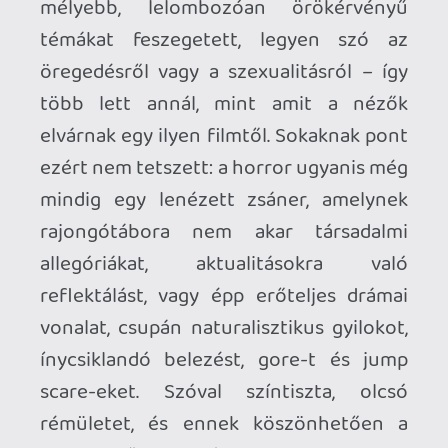
Holott a horror legnagyobbjai épp az
előbb felsorolt, mélyebb témák miatt
váltak halhatatlan klasszikusokká. Az
X
is
ezért csúszott jobban a körültekintőbb
fogyasztóknál – és ha Ti West
trilógiájának első részére azt mondtam,
hogy többen nem tudtak vele mit
kezdeni, akkor ez a második felvonásra, a
szintén 2022-ben bemutatott
Pearl
re
ugyanez minimum triplán igaz. A film