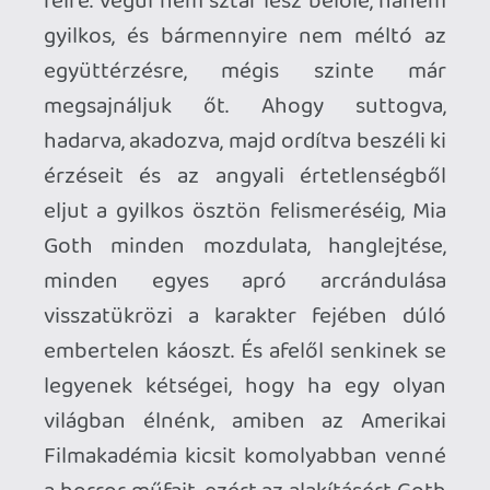
a Pearlnek a jellemét, akit az előző
felvonásban megismerhettünk. Enyhén
szólva sem a hentelős tucathorrorok
rajongóinak készült – ellenben azok, akik
valamivel színvonalasabb szórakozásra
vágynak a műfajon belül, vagy teszem fel,
alapesetben undorodnak a horrortól,
azok könnyen meghálálhatják benne a
számításaikat.