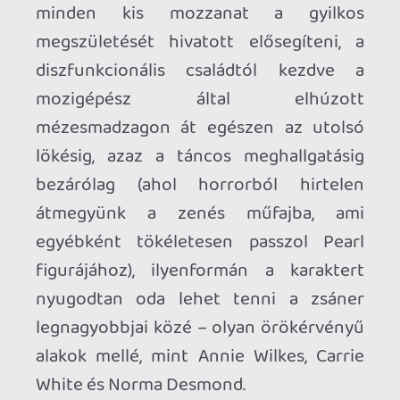
Ahhoz, hogy te is hozzászólj, be kell
jelentkezned!
Hwopapa
2025.03.18 17:39:53
#1zzfk
Az a vigyor a végén - ember legyen a
talpán aki ugyanezt megcsinálja, ennyi
ideig, pislogás nélkül.
Megnéztük mindhármat, jól szórakoztunk,
köszönjük szépen!
Necroman Mk2
2025.03.13 15:22:54
#1zz3c
Aha, szóval anakronisztikus a szerekezete.
Comedian
2025.03.13 15:16:43
Comedian
2025.03.13 15:16:43
#1zz3a
Végig 1918-ban játszódik, viszont