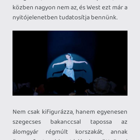
Mindenesetre bőven adtak már át
magasan jegyzett elismeréseket ennél
jóval gyengébb teljesítményekért is.
Aztán persze ott van a stáblista alatt
villantott egyszerre őrült, kényelmetlen
és groteszk vigyor, ami – nincs rá jobb
szó – tökéletes. Egy jobb, boldogabb,
szebb életbe vetett remény széthullása,
a rivaldafény ígéretének szétzúzott
romjai peregnek le Pearl arcáról a