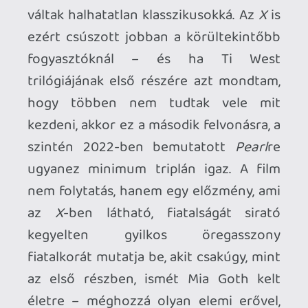
járunk, a Nagy Háború a végéhez
közeledik, de a csatatéren még mindig
tömegesen hullanak el a hadat viselő
nemzetek, így Amerika fiai is, mialatt a
hátországokban maradt emberek
számára sem fenékig tejfel az élet a
járványok, a szegénység és a nélkülözés
miatt. Pearl ebben a világban első látásra
egy normális, vidám, dolgos tinédzser
lánynak tűnik – ám a valóság nem is
állhatna távolabb ettől a képtől. Pearl
ugyanis nem boldog, és a legkevésbé sem
normális: elege van a szűkölködésből, az
elszigeteltségből, a névtelenségből, és a
szeretethiányból.