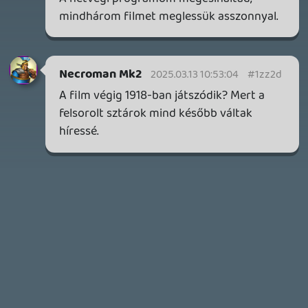
MINDEN IDŐK LEGJOBB INTRÓI #2
2026.03.27.
1
liquid
MINDEN IDŐK LEGJOBB INTRÓI #1
2026.03.15.
1
Necroman Mk2
HIGHGUARD - NECRO'S LOG
2026.03.13.
4